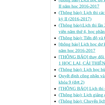
II năm hoc 2016-2017
(Thông báo): Lịch thi cá
kỳ II (2016-2017)
(Thông báo):Lịch thi lần 
viên năm thứ 4, học ph
(Thông báo): Tiến độ và
[thông báo] Lịch học dự k
năm hoc 2016-2017
[THÔNG BÁO] thay đổi LỊ
1 HỌC LẠI, CẢI THIỆN
(Thông báo): Lịch học b
Quyết định công nhận và 
khóa 9 (đợt 2)
[THÔNG BÁO] Lịch thi s
(Thông báo): Lịch giảng 
(Thông báo): Chuyển lịch