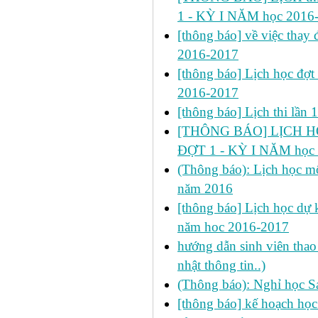
1 - KỲ I NĂM học 2016
[thông báo] về việc thay đ
2016-2017
[thông báo] Lịch học đợt
2016-2017
[thông báo] Lịch thi lần
[THÔNG BÁO] LỊCH HỌ
ĐỢT 1 - KỲ I NĂM học
(Thông báo): Lịch học mô
năm 2016
[thông báo] Lịch học dự k
năm hoc 2016-2017
hướng dẫn sinh viên thao 
nhật thông tin..)
(Thông báo): Nghỉ học S
[thông báo] kế hoạch học 