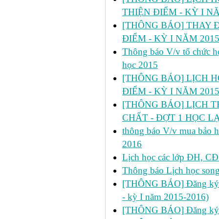
THIỆN ĐIỂM - KỲ I N
[THÔNG BÁO] THAY Đ
ĐIỂM - KỲ I NĂM 2015
Thông báo V/v tổ chức họ
học 2015
[THÔNG BÁO] LỊCH H
ĐIỂM - KỲ I NĂM 2015
[THÔNG BÁO] LỊCH T
CHẤT - ĐỢT 1 HỌC LẠI
thông báo V/v mua bảo hi
2016
Lịch học các lớp ĐH, CĐ 
Thông báo Lịch học son
[THÔNG BÁO] Đăng ký học
- kỳ I năm 2015-2016)
[THÔNG BÁO] Đăng ký h