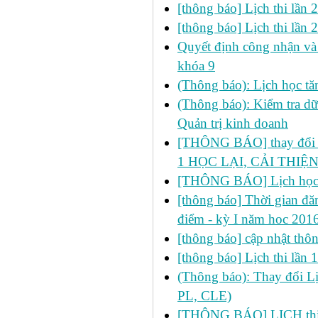
[thông báo] Lịch thi lần
[thông báo] Lịch thi lần
Quyết định công nhận và 
khóa 9
(Thông báo): Lịch học 
(Thông báo): Kiểm tra d
Quản trị kinh doanh
[THÔNG BÁO] thay đổi LỊ
1 HỌC LẠI, CẢI THIỆN
[THÔNG BÁO] Lịch học 
[thông báo] Thời gian đăn
điểm - kỳ I năm hoc 201
[thông báo] cập nhật thôn
[thông báo] Lịch thi lần
(Thông báo): Thay đổi 
PL, CLE)
[THÔNG BÁO] LỊCH thi 