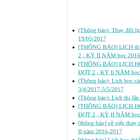
Các tin đã đưa:
(Thông báo): Thay đổi lị
19/05/2017
[THÔNG BÁO] LỊCH thi 
2 - KỲ II NĂM học 201
[THÔNG BÁO] LỊCH HỌ
ĐỢT 2 - KỲ Ii NĂM học
(Thông báo): Lịch học cá
3/4/2017-5/5/2017
(Thông báo): Lịch thi lầ
[THÔNG BÁO] LỊCH HỌ
ĐỢT 2 - KỲ II NĂM học
[thông báo] về việc thay đ
II năm 2016-2017
[thông báo] Lịch học dự ki