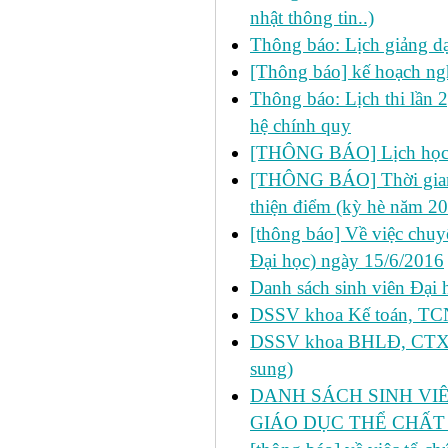
nhật thông tin..)
Thông báo: Lịch giảng d
[Thông báo] kế hoạch ng
Thông báo: Lịch thi lần 
hệ chính quy
[THÔNG BÁO] Lịch học 
[THÔNG BÁO] Thời gian đ
thiện điểm (kỳ hè năm 2
[thông báo] Về việc chu
Đại học) ngày 15/6/2016
Danh sách sinh viên Đại 
DSSV khoa Kế toán, TCNH
DSSV khoa BHLĐ, CTXH, 
sung)
DANH SÁCH SINH VIÊ
GIÁO DỤC THỂ CHẤT