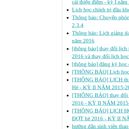
cải thiện điểm - kỳ I nă
Lịch học chính trị đầu kh
Thông báo: Chuyển phòn
2,3,4
Thông báo: Lịch giảng dạ
năm 2016
[thông báo] thay đổi lịch t
2016 và thay đổi lịch họ
[thông báo] đăng ký học 
[THÔNG BÁO] Lịch học s
[THÔNG BÁO] LỊCH thi 
Hè - KỲ II NĂM 2015-2
[THÔNG BÁO] thay đổi
2016 - KỲ II NĂM 2015
[THÔNG BÁO] LỊCH HỌ
ĐỢT hè 2016 - KỲ II N
hướng dẫn sinh viên thao 