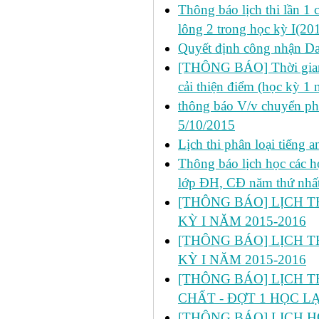
Thông báo lịch thi lần 1
lông 2 trong học kỳ I(20
Quyết định công nhận Dan
[THÔNG BÁO] Thời gian đ
cải thiện điểm (học kỳ 1
thông báo V/v chuyển p
5/10/2015
Lịch thi phân loại tiếng
Thông báo lịch học các 
lớp ĐH, CĐ năm thứ nhấ
[THÔNG BÁO] LỊCH TH
KỲ I NĂM 2015-2016
[THÔNG BÁO] LỊCH TH
KỲ I NĂM 2015-2016
[THÔNG BÁO] LỊCH T
CHẤT - ĐỢT 1 HỌC LẠI
[THÔNG BÁO] LỊCH HỌC 