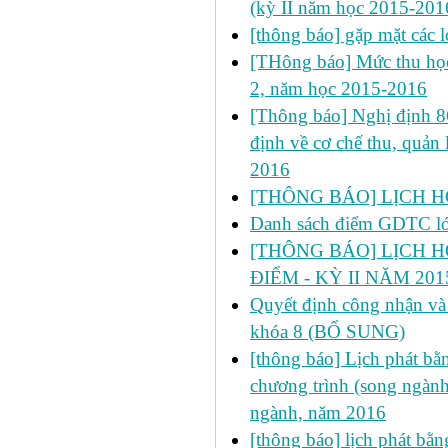
(kỳ II năm học 2015-201
[thông báo] gặp mặt các 
[THông báo] Mức thu học
2, năm học 2015-2016
[Thông báo] Nghị định 
định về cơ chế thu, quản 
2016
[THÔNG BÁO] LỊCH HỌC
Danh sách điểm GDTC 
[THÔNG BÁO] LỊCH H
ĐIỂM - KỲ II NĂM 201
Quyết định công nhận và 
khóa 8 (BỔ SUNG)
[thông báo] Lịch phát bằn
chương trình (song ngành
ngành, năm 2016
[thông báo] lịch phát bằn