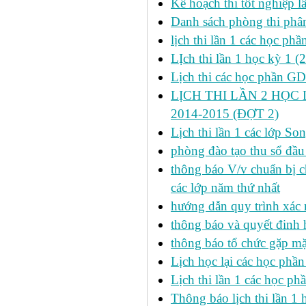
Kế hoạch thi tốt nghiệp l
Danh sách phòng thi phâ
lịch thi lần 1 các học ph
LỊch thi lần 1 học kỳ 1 (
Lịch thi các học phần GDT
LỊCH THI LẦN 2 HỌC 
2014-2015 (ĐỢT 2)
Lịch thi lần 1 các lớp 
phòng đào tạo thu sổ đầu
thông báo V/v chuẩn bị c
các lớp năm thứ nhất
hướng dẫn quy trình xác 
thông báo và quyết đinh
thông báo tổ chức gặp mặ
Lịch học lại các học phầ
Lịch thi lần 1 các học p
Thông báo lịch thi lần 1 