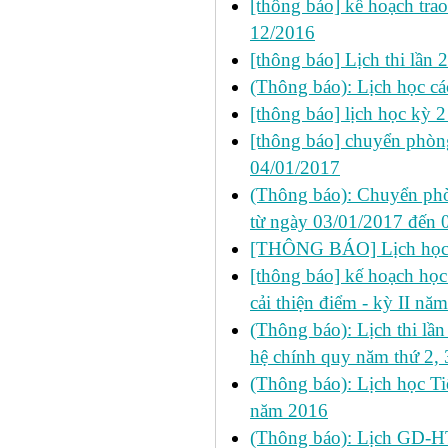
[thông báo] kế hoạch trao
12/2016
[thông báo] Lịch thi lầ
(Thông báo): Lịch học cá
[thông báo] lịch học kỳ 
[thông báo] chuyển phò
04/01/2017
(Thông báo): Chuyển phò
từ ngày 03/01/2017 đến 
[THÔNG BÁO] Lịch học s
[thông báo] kế hoạch học 
cải thiện điểm - kỳ II n
(Thông báo): Lịch thi l
hệ chính quy năm thứ 2, 
(Thông báo): Lịch học Ti
năm 2016
(Thông báo): Lịch GD-HT