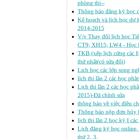
phòng thi--
Thông báo đăng ký học c
Kế hoạch và lịch học dự k
2014-2015
V/v Thay đổi lịch học Ti
CT9; XH15; LW4 - Học k
TKB (xếp lịch cứng các 
thứ nhất(có sửa đổi)
Lich học các lớp song ng
lich thi lần 2 các học p
Lịch thi lần 2 các học ph
2015)-Đã chỉnh sửa
thông báo về việc điều ch
Thông báo nộp đơn hủy h
lịch thi lần 2 học kỳ I cá
Lịch đăng ký học online
thứ 2, 3.