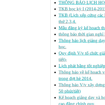
THÔNG BÁO LỊCH HỌC
TKB học kỳ I (2014-2015
TKB (Lịch xếp cứng các H
thứ 2,3,4.
Mẫu đăng ký kế hoach th
thông báo thời gian nghỉ 
Thông báo lịch giảng dạy
học.
Quy định V/v tổ chức giả
tiết)-
Lịch phát bằng tốt nghiệ
Thông báo về kế hoach và 
trong đợt hè 2014.
Thông báo V/v xây dựng k
50 phút/tiết)
Kế hoạch giảng dạy và họ
cao đẳng chính quy.