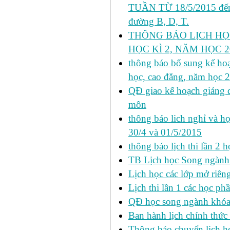
TUẦN TỪ 18/5/2015 đến 
đường B, D, T.
THÔNG BÁO LỊCH HỌ
HỌC KÌ 2, NĂM HỌC 20
thông báo bổ sung kế hoạc
học, cao đẳng, năm học 
QĐ giao kế hoạch giảng 
môn
thông báo lich nghỉ và học
30/4 và 01/5/2015
thông báo lịch thi lần 2 họ
TB Lịch học Song ngành
Lịch học các lớp mở riêng 
Lịch thi lần 1 các học ph
QĐ học song ngành khóa 
Ban hành lịch chính thức 
Thông báo chuyển lịch học