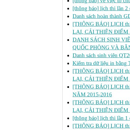
[thông báo] về việc tổ c
[thông báo] lịch thi lần
Danh sách hoàn thành 
[THÔNG BÁO] LỊCH thi l
LẠI, CẢI THIỆN ĐIỂM 
DANH SÁCH SINH VIÊ
QUỐC PHÒNG VÀ BẰN
Danh sách sinh viên 
Kiểm tra dữ liệu in bằ
[THÔNG BÁO] LỊCH thi l
LẠI, CẢI THIỆN ĐIỂM 
[THÔNG BÁO] LỊCH thi 
NĂM 2015-2016
[THÔNG BÁO] LỊCH thi lầ
LẠI, CẢI THIỆN ĐIỂM 
[thông báo] lịch thi lần
[THÔNG BÁO] LỊCH thi l