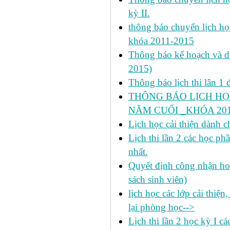
kỳ II.
thông báo chuyển lịch họ
khóa 2011-2015
Thông báo kế hoạch và dự 
2015)
Thông báo lịch thi lân 1 đ
THÔNG BÁO LỊCH HỌ
NĂM CUỐI _KHÓA 2011
Lịch học cải thiện dành c
Lịch thi lần 2 các học 
nhất.
Quyết định công nhận hoa
sách sinh viên)
lịch học các lớp cải thiện
lại phòng học-->
Lịch thi lần 2 học kỳ I c