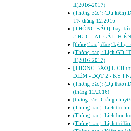
II(2016-2017)
(Thông báo): (Dự kiến) 
TN tháng 12.2016
[THÔNG BÁO] thay đổi LỊ
2 HỌC LẠI, CẢI THIỆN
[thông báo] đăng ký học 
(Thông báo): Lịch GD-HT
II(2016-2017)
[THÔNG BÁO] LỊCH thi 
ĐIỂM - ĐỢT 2 - KỲ I 
(Thông báo): (Dự thảo) 
(tháng 11/2016)
[thông báo] Giảng chuyên
(Thông báo): Lịch thi học 
(Thông báo): Lịch học học
(Thông báo): Lịch thi lầ