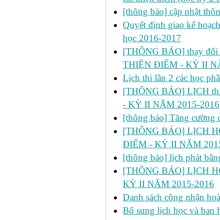
[thông báo] cập nhật thô
Quyết định giao kế hoạch
học 2016-2017
[THÔNG BÁO] thay đổi ph
THIỆN ĐIỂM - KỲ II N
Lịch thi lần 2 các học p
[THÔNG BÁO] LỊCH thi 
- KỲ II NĂM 2015-2016
[thông báo] Tăng cường cô
[THÔNG BÁO] LỊCH HỌC
ĐIỂM - KỲ II NĂM 201
[thông báo] lịch phát bă
[THÔNG BÁO] LỊCH HỌ
KỲ II NĂM 2015-2016
Danh sách công nhận h
Bổ sung lịch học và ban h