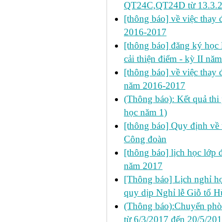
QT24C,QT24D từ 13.3.
[thông báo] về việc thay đ
2016-2017
[thông báo] đăng ký học l
cải thiện điểm - kỳ II n
[thông báo] về việc thay đ
năm 2016-2017
(Thông báo): Kết quả thi
học năm 1)
[thông báo] Quy định về 
Công đoàn
[thông báo] lịch học lớp
năm 2017
[Thông báo] Lịch nghỉ học
quy dịp Nghỉ lễ Giỗ tổ 
(Thông báo):Chuyển phò
từ 6/3/2017 đến 20/5/20