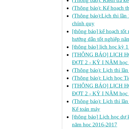
(Thông báo): Kiểm tra 
(Thông báo): Kế hoạch th
(Thông báo):Lịch thi lần
chính quy
[thông báo] kế hoạch tốt n
hướng dẫn tốt nghiệp n
[thông báo] lịch học kỳ 
[THÔNG BÁO] LỊCH HỌ
ĐỢT 2 - KỲ I NĂM học
(Thông báo): Lịch thi lầ
(Thông báo): Lịch học Ti
[THÔNG BÁO] LỊCH HỌ
ĐỢT 2 - KỲ I NĂM học
(Thông báo): Lịch thi lầ
Kế toán máy
[thông báo] Lịch học dự k
năm hoc 2016-2017