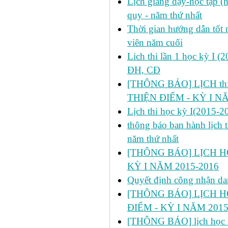
Lịch giảng dạy-học tập 
quy - năm thứ nhất
Thời gian hướng dẫn tốt n
viên năm cuối
Lich thi lần 1 học kỳ I 
ĐH, CĐ
[THÔNG BÁO] LỊCH thi l
THIỆN ĐIỂM - KỲ I N
Lịch thi học kỳ I(2015-2
thông báo ban hành lịch t
năm thứ nhất
[THÔNG BÁO] LỊCH HỌ
KỲ I NĂM 2015-2016
Quyết định công nhận da
[THÔNG BÁO] LỊCH H
ĐIỂM - KỲ I NĂM 2015
[THÔNG BÁO] lịch học s