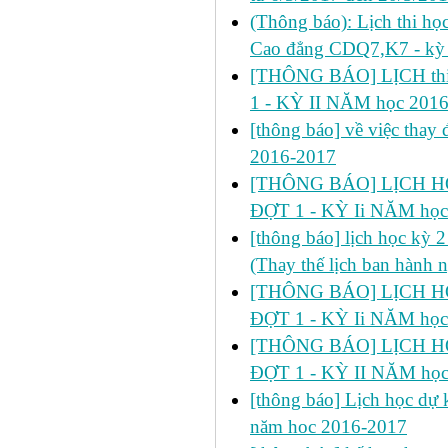
(Thông báo): Lịch thi họ
Cao đẳng CDQ7,K7 - kỳ 
[THÔNG BÁO] LỊCH thi 
1 - KỲ II NĂM học 201
[thông báo] về việc thay đ
2016-2017
[THÔNG BÁO] LỊCH HỌ
ĐỢT 1 - KỲ Ii NĂM học
[thông báo] lịch học kỳ 
(Thay thế lịch ban hành 
[THÔNG BÁO] LỊCH HỌ
ĐỢT 1 - KỲ Ii NĂM học
[THÔNG BÁO] LỊCH HỌ
ĐỢT 1 - KỲ II NĂM học
[thông báo] Lịch học dự k
năm hoc 2016-2017