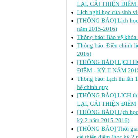
LẠI, CẢI THIỆN ĐIỂM 
Lịch nghỉ học của sinh 
[THÔNG BÁO] Lịch học bổ
năm 2015-2016)
Thông báo: Bảo vệ khóa 
Thông báo: Điều chỉnh lị
2016)
[THÔNG BÁO] LỊCH H
ĐIỂM - KỲ II NĂM 201
Thông báo: Lịch thi lần 
hệ chính quy
[THÔNG BÁO] LỊCH thi l
LẠI, CẢI THIỆN ĐIỂM 
[THÔNG BÁO] Lịch học dự 
kỳ 2 năm 2015-2016)
[THÔNG BÁO] Thời gian đ
cải thiện điểm (học kỳ 2