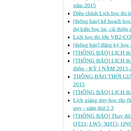
năm 2015
Điều chỉnh Lịch học,thi
[thông báo] kế hoạch học 
dự kiến học lại, cải thiện
Lịch học,thi lớp VB2-C
[thông báo] đăng ký học 
[THÔNG BÁO] LỊCH thi lầ
[THÔNG BÁO] LỊCH thi lần 2
điểm - KỲ I NĂM 2015-
THÔNG BÁO THỜI GIA
2015
[THÔNG BÁO] LỊCH thi 
Lịch giảng dạy-học tập 
quy - năm thứ 2,3
[THÔNG BÁO] Thay đổi lị
QT21; LW5; XH15; QN6