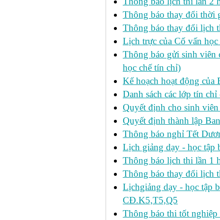
Thông báo lịch thi lần 2
Thông báo thay đổi thờ
Thông báo thay đổi lịch th
Lịch trực của Cố vấn học
Thông báo gửi sinh viên c
học chế tín chỉ)
Kế hoạch hoạt động của 
Danh sách các lớp tín ch
Quyết định cho sinh viên
Quyết định thành lập Ban
Thông báo nghỉ Tết Dươ
Lịch giảng dạy - học tậ
Thông báo lịch thi lần 1 h
Thông báo thay đổi lịch t
Lịchgiảng dạy - học tập 
CĐ.K5,T5,Q5
Thông báo thi tốt nghiệp 