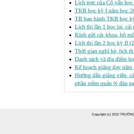
Lịch trực của Cố vấn học
TKB học kỳ I năm học 2
TB ban hành TKB học kỳ 
Lịch thi lần 1 học lại, c
Kính gửi các khoa, bộ mô
Lịch thi lần 2 học kỳ II 
Thời gian nghỉ hè, lịch 
Danh sách và địa điểm học
Kế hoạch giảng dạy năm
Hướng dẫn giảng viên, c
phần mềm quản lý đào tạo
Copyright (c) 2010 TRƯỜ