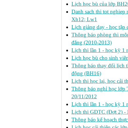
Lịch học bù của lớp BH2
Danh sach thi tot nghie
Xh12; Lw1
Lịch giảng dạy - học tập 
Thông báo phòng thi môn 
đẳng (2010-2013)
Lịch thi lần 1 - học kỳ 
Lịch học bù cho sinh vi
Thông báo thay đổi lịch 
động (BH16)
Lịch thi học lại, học cải 
Thông báo nghỉ học lớp 
20/11/2012
Lịch thi lần 1 - học kỳ
Lịch thi GDTC (Đợt 2) -
Thông báo kế hoạch thực 
Lịch học cải thiện các l