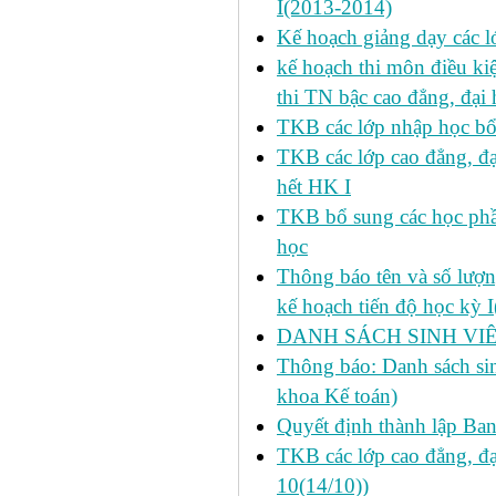
I(2013-2014)
Kế hoạch giảng dạy các l
kế hoạch thi môn điều ki
thi TN bậc cao đẳng, đại
TKB các lớp nhập học bổ
TKB các lớp cao đẳng, đạ
hết HK I
TKB bổ sung các học phần
học
Thông báo tên và số lượn
kế hoạch tiến độ học kỳ 
DANH SÁCH SINH VIÊ
Thông báo: Danh sách si
khoa Kế toán)
Quyết định thành lập Ba
TKB các lớp cao đẳng, đạ
10(14/10))