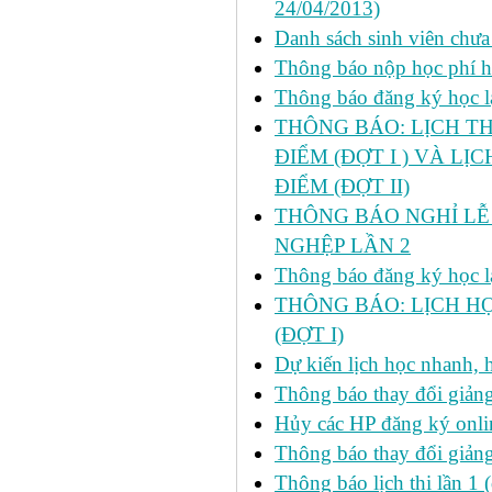
24/04/2013)
Danh sách sinh viên chưa
Thông báo nộp học phí học
Thông báo đăng ký học lại
THÔNG BÁO: LỊCH TH
ĐIỂM (ĐỢT I ) VÀ LỊ
ĐIỂM (ĐỢT II)
THÔNG BÁO NGHỈ LỄ 
NGHỆP LẦN 2
Thông báo đăng ký học lại
THÔNG BÁO: LỊCH HỌ
(ĐỢT I)
Dự kiến lịch học nhanh, họ
Thông báo thay đổi giảng
Hủy các HP đăng ký onlin
Thông báo thay đổi giản
Thông báo lịch thi lần 1 