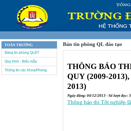
Bản tin phòng QL đào tạo
TOÀN TRƯỜNG
Bảng tin phòng QLĐT
Quy trình - Biểu mẫu
THÔNG BÁO THI
Thông tin các Khoa/Phòng
QUY (2009-2013
2013)
Ngày đăng: 04/12/2013 - Số lượt đọc: 
Thông báo thi Tốt nghiệp l