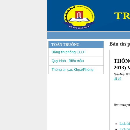
Bản tin 
TOÀN TRƯỜNG
Bảng tin phòng QLĐT
THÔNG
Quy trình - Biểu mẫu
2013)
Thông tin các Khoa/Phòng
Ngày đăng: 06/12
tải về
By: trangntt
Các tin đã đư
Lịch th
Lịch h