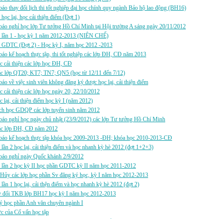
áo thay đổi lịch thi tốt nghiệp đại học chính quy ngành Bảo hộ lao động (BH16)
i học lại, học cải thiện điểm (Đợt 1)
áo nghỉ học lớp Tư tưởng Hồ Chí Minh tại Hội trường A sáng ngày 20/11/2012
hi lần 1 - học kỳ 1 năm 2012-2013 (NIÊN CHẾ)
i GDTC (Đợt 2) - Học kỳ I, năm học 2012 -2013
áo kế hoạch thực tập, thi tốt nghiệp các lớp ĐH, CĐ năm 2013
c cải thiện các lớp học ĐH, CĐ
c lớp QT20; KT7; TN7; QN5 (học từ 12/11 đến 7/12)
áo về việc sinh viên không đăng ký được học lại, cải thiện điểm
c cải thiện các lớp học ngày 20, 22/10/2012
c lại, cải thiện điểm học kỳ I (năm 2012)
ch học GDQP các lớp tuyển sinh năm 2012
áo nghỉ học ngày chủ nhật (23/9/2012) các lớp Tư tưởng Hồ Chí Minh
c lớp ĐH, CĐ năm 2012
báo kế hoạch thực tập khóa học 2009-2013 -ĐH; khóa học 2010-2013-CĐ
i lần 2 học lại, cải thiện điểm và học nhanh kỳ hè 2012 (đợt 1+2+3)
báo nghỉ ngày Quốc khánh 2/9/2012
i lần 2 học kỳ II học phần GDTC kỳ II năm học 2011-2012
Hủy các lớp học phần Sv đăng ký học, kỳ I năm học 2012-2013
i lần 1 học lại, cải thện điểm và học nhanh kỳ hè 2012 (đợt 2)
y đổi TKB lớp BH17 học kỳ I năm học 2012-2013
ý học phần Anh văn chuyên ngành I
ực của Cố vấn học tập