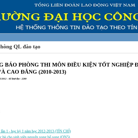
phòng QL đào tạo
 BÁO PHÒNG THI MÔN ĐIỀU KIỆN TỐT NGHIỆP ĐẠ
 VÀ CAO ĐẲNG (2010-2013)
/2012 - Số lượt đọc: 2280
a:
i lần 1 - học kỳ 1 năm học 2012-2013 (TÍN CHỈ)
ọc bù cho sinh viên nguyện vọng bổ sung (QN5)