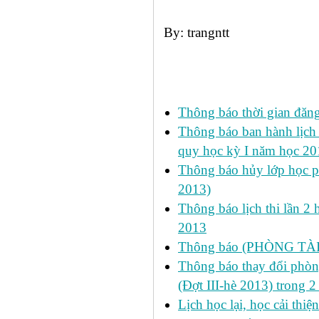
By: trangntt
Các tin đã đưa:
Thông báo thời gian đăn
Thông báo ban hành lịch 
quy học kỳ I năm học 2
Thông báo hủy lớp học ph
2013)
Thông báo lịch thi lần 2 
2013
Thông báo (PHÒNG TÀ
Thông báo thay đổi phòng
(Đợt III-hè 2013) trong 
Lịch học lại, học cải thi