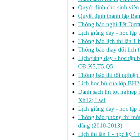
Quyết định cho sinh viên
Quyết định thành lập Ban
Thông báo nghỉ Tết Dươ
Lịch giảng dạy - học tậ
Thông báo lịch thi lần 1 h
Thông báo thay đổi lịch t
Lịchgiảng dạy - học tập 
CĐ.K5,T5,Q5
Thông báo thi tốt nghiệp 
Lịch học bù của lớp BH2
Danh sach thi tot nghie
Xh12; Lw1
Lịch giảng dạy - học tập 
Thông báo phòng thi môn 
đẳng (2010-2013)
Lịch thi lần 1 - học kỳ 