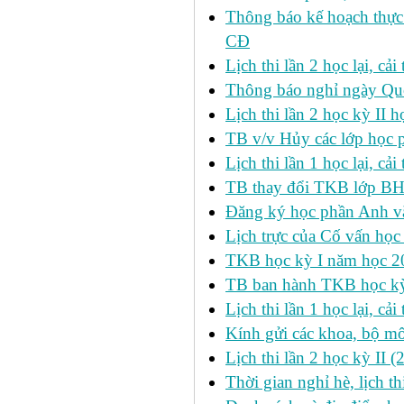
Thông báo kế hoạch thực
CĐ
Lịch thi lần 2 học lại, c
Thông báo nghỉ ngày Qu
Lịch thi lần 2 học kỳ I
TB v/v Hủy các lớp học 
Lịch thi lần 1 học lại, c
TB thay đổi TKB lớp BH
Đăng ký học phần Anh v
Lịch trực của Cố vấn học
TKB học kỳ I năm học 2
TB ban hành TKB học kỳ 
Lịch thi lần 1 học lại, c
Kính gửi các khoa, bộ mô
Lịch thi lần 2 học kỳ II 
Thời gian nghỉ hè, lịch 