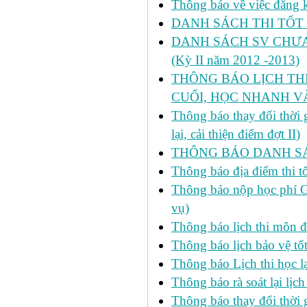
Thông báo về việc đăng ký
DANH SÁCH THI TỐT 
DANH SÁCH SV CHƯA 
(Kỳ II năm 2012 -2013)
THÔNG BÁO LỊCH THI 
CUỐI, HỌC NHANH VÀ
Thông báo thay đổi thời
lại, cải thiện điểm đợt II)
THÔNG BÁO DANH SÁC
Thông báo địa điểm thi t
Thông báo nộp học phí GD
vụ)
Thông báo lịch thi môn đ
Thông báo lịch bảo vệ tố
Thông báo Lịch thi học lạ
Thông báo rà soát lại lịch 
Thông báo thay đổi thời 