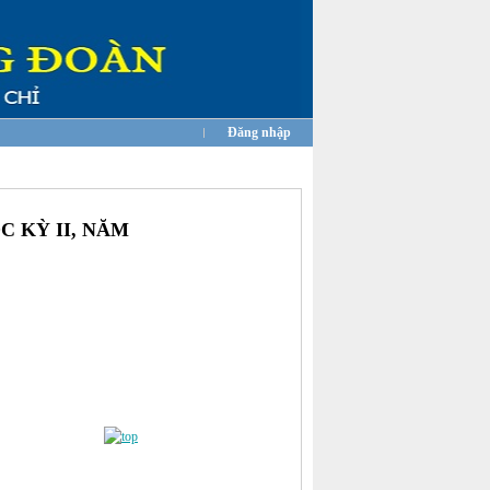
Đăng nhập
 KỲ II, NĂM