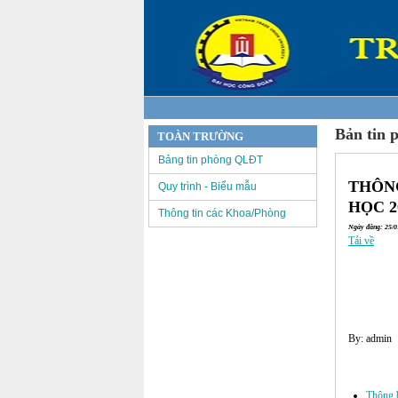
Bản tin 
TOÀN TRƯỜNG
Bảng tin phòng QLĐT
THÔNG
Quy trình - Biểu mẫu
HỌC 2
Thông tin các Khoa/Phòng
Ngày đăng: 25/01
Tải về
By: admin
Các tin đã đư
Thông b