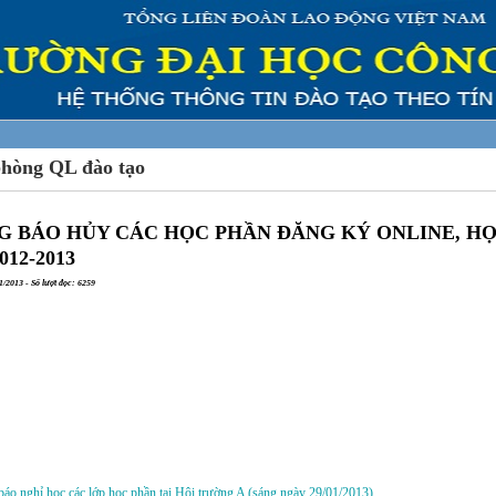
phòng QL đào tạo
 BÁO HỦY CÁC HỌC PHẦN ĐĂNG KÝ ONLINE, HỌC
012-2013
/2013 - Số lượt đọc: 6259
a:
áo nghỉ học các lớp học phần tại Hội trường A (sáng ngày 29/01/2013)