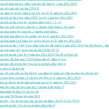
áo mở thêm lớp học phần Giáo dục thể chất (kỳ 2 năm 2012-2013)
báo gửi sinh viên các lớp CT9A,B
áo đăng ký lại học phần Logic học, học kỳ II, năm học 2012-2013
áo lịch thi lần 2 học phần GDTC học kỳ I năm học 2012-2013
áo lịch thi lần 2 học lại, cải thiện điểm (đợt 1 + 2 +3)
ịnh cho sinh viên học cùng lúc 2 chương trình (khóa 2- bổ sung)
áo khai giảng học cùng lúc 2 chương trình khóa 2
áo thời gian đăng ký học online, học kỳ II, năm học 2012-2013
áo Ban hành Lịch giảng dạy và học tập học kỳ II, năm học 2012-2013
áo lịch thi lần 1 (đợt 3) học phần Giáo dục thể chất kỳ I năm 2012-2013 (các lớp Đại học - kh
áo lịch giảng dạy và học tập các lớp CĐ.K5,Q5,T5
áo lịch thi lần 2 học kỳ I (năm học 2012-2013) Tín chỉ và Niên chế
báo thay đổi thời gian CVHT hướng dẫn SV đăng ký học.
áo thay đổi lịch thi lần 1 học lại và cải thiện điểm (Đợt 3)
ực của Cố vấn học tập
áo gửi sinh viên các lớp đại học, cao đẳng hệ chính quy (đào tạo theo học chế tín chỉ)
h hoạt động của Ban Cố vấn học tập (Học kỳ II, năm học 2012-2013)
ch các lớp tín chỉ dự kiến mở trong học kỳ II, năm học 2012-2013
ịnh cho sinh viên học cùng lúc 2 chương trình (khóa 2)
ịnh thành lập Ban Cố vấn học tập
báo nghỉ Tết Dương lịch năm 2013
ảng dạy - học tập bổ sung cho các lớp cao đẳng CĐ.Q5,T5,K5 (NV2)
áo lịch thi lần 1 học lại và cải thiện điểm (đợt 3)