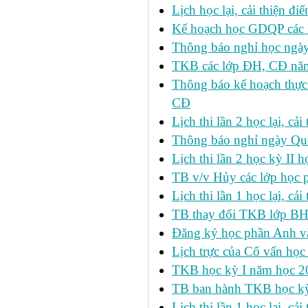
Lịch học lại, cải thiện đ
Kế hoạch học GDQP các 
Thông báo nghỉ học ngày
TKB các lớp ĐH, CĐ nă
Thông báo kế hoạch thực
CĐ
Lịch thi lần 2 học lại, c
Thông báo nghỉ ngày Qu
Lịch thi lần 2 học kỳ I
TB v/v Hủy các lớp học 
Lịch thi lần 1 học lại, c
TB thay đổi TKB lớp BH
Đăng ký học phần Anh v
Lịch trực của Cố vấn học
TKB học kỳ I năm học 2
TB ban hành TKB học kỳ 
Lịch thi lần 1 học lại, c