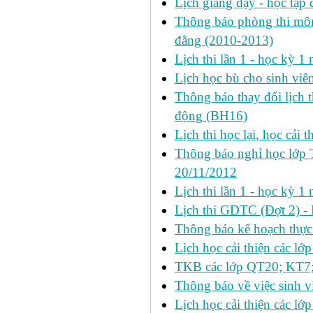
Lịch giảng dạy - học tập 
Thông báo phòng thi môn 
đẳng (2010-2013)
Lịch thi lần 1 - học kỳ 
Lịch học bù cho sinh vi
Thông báo thay đổi lịch 
động (BH16)
Lịch thi học lại, học cải 
Thông báo nghỉ học lớp 
20/11/2012
Lịch thi lần 1 - học kỳ
Lịch thi GDTC (Đợt 2) -
Thông báo kế hoạch thực 
Lịch học cải thiện các l
TKB các lớp QT20; KT7;
Thông báo về việc sinh v
Lịch học cải thiện các l