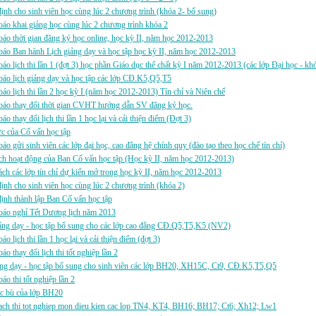
ịnh cho sinh viên học cùng lúc 2 chương trình (khóa 2- bổ sung)
áo khai giảng học cùng lúc 2 chương trình khóa 2
áo thời gian đăng ký học online, học kỳ II, năm học 2012-2013
áo Ban hành Lịch giảng dạy và học tập học kỳ II, năm học 2012-2013
áo lịch thi lần 1 (đợt 3) học phần Giáo dục thể chất kỳ I năm 2012-2013 (các lớp Đại học - kh
áo lịch giảng dạy và học tập các lớp CĐ.K5,Q5,T5
áo lịch thi lần 2 học kỳ I (năm học 2012-2013) Tín chỉ và Niên chế
báo thay đổi thời gian CVHT hướng dẫn SV đăng ký học.
áo thay đổi lịch thi lần 1 học lại và cải thiện điểm (Đợt 3)
ực của Cố vấn học tập
áo gửi sinh viên các lớp đại học, cao đẳng hệ chính quy (đào tạo theo học chế tín chỉ)
h hoạt động của Ban Cố vấn học tập (Học kỳ II, năm học 2012-2013)
ch các lớp tín chỉ dự kiến mở trong học kỳ II, năm học 2012-2013
ịnh cho sinh viên học cùng lúc 2 chương trình (khóa 2)
ịnh thành lập Ban Cố vấn học tập
báo nghỉ Tết Dương lịch năm 2013
ảng dạy - học tập bổ sung cho các lớp cao đẳng CĐ.Q5,T5,K5 (NV2)
áo lịch thi lần 1 học lại và cải thiện điểm (đợt 3)
áo thay đổi lịch thi tốt nghiệp lần 2
ảng dạy - học tập bổ sung cho sinh viên các lớp BH20, XH15C, Ct9, CĐ.K5,T5,Q5
áo thi tốt nghiệp lần 2
ọc bù của lớp BH20
ach thi tot nghiep mon dieu kien cac lop TN4, KT4, BH16; BH17; Ct6; Xh12; Lw1