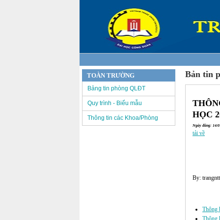
Bản tin 
TOÀN TRƯỜNG
Bảng tin phòng QLĐT
THÔNG
Quy trình - Biểu mẫu
HỌC 2
Thông tin các Khoa/Phòng
Ngày đăng: 14/01
tải về
By: trangntt
Các tin đã đư
Thông b
Thông b