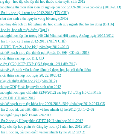
ảng dạy - học tập các lớp đại học thuộc khóa tuyển sinh 2012
áo phòng thi môn điều kiện tốt nghiệp đại học (2009-2013) và cao đẳng (2010-2013)
i lần 1 - học kỳ 1 năm học 2012-2013 (TÍN CHỈ)
ọc bù cho sinh viên nguyện vọng bổ sung (QN5)
áo thay đổi lịch thi tốt nghiệp đại học chính quy ngành Bảo hộ lao động (BH16)
i học lại, học cải thiện điểm (Đợt 1)
áo nghỉ học lớp Tư tưởng Hồ Chí Minh tại Hội trường A sáng ngày 20/11/2012
hi lần 1 - học kỳ 1 năm 2012-2013 (NIÊN CHẾ)
i GDTC (Đợt 2) - Học kỳ I, năm học 2012 -2013
áo kế hoạch thực tập, thi tốt nghiệp các lớp ĐH, CĐ năm 2013
c cải thiện các lớp học ĐH, CĐ
c lớp QT20; KT7; TN7; QN5 (học từ 12/11 đến 7/12)
áo về việc sinh viên không đăng ký được học lại, cải thiện điểm
c cải thiện các lớp học ngày 20, 22/10/2012
c lại, cải thiện điểm học kỳ I (năm 2012)
ch học GDQP các lớp tuyển sinh năm 2012
áo nghỉ học ngày chủ nhật (23/9/2012) các lớp Tư tưởng Hồ Chí Minh
c lớp ĐH, CĐ năm 2012
báo kế hoạch thực tập khóa học 2009-2013 -ĐH; khóa học 2010-2013-CĐ
i lần 2 học lại, cải thiện điểm và học nhanh kỳ hè 2012 (đợt 1+2+3)
báo nghỉ ngày Quốc khánh 2/9/2012
i lần 2 học kỳ II học phần GDTC kỳ II năm học 2011-2012
Hủy các lớp học phần Sv đăng ký học, kỳ I năm học 2012-2013
i lần 1 học lại, cải thện điểm và học nhanh kỳ hè 2012 (đợt 2)