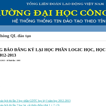
phòng QL đào tạo
 BÁO ĐĂNG KÝ LẠI HỌC PHẦN LOGIC HỌC, HỌC 
012-2013
/2013 - Số lượt đọc: 5085
a:
áo lịch thi lần 2 học phần GDTC học kỳ I năm học 2012-2013
áo lịch thi lần 2 học lại, cải thiện điểm (đợt 1 + 2 +3)