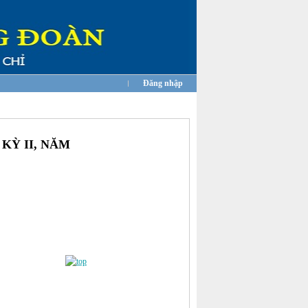
Đăng nhập
KỲ II, NĂM