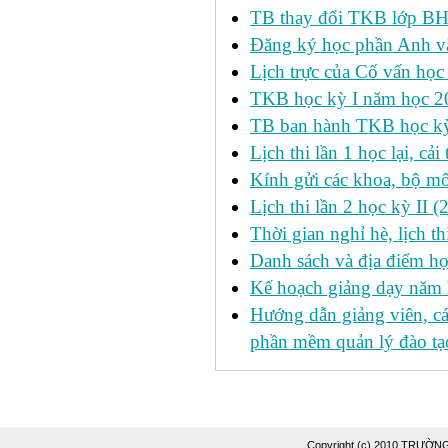
TB thay đổi TKB lớp BH
Đăng ký học phần Anh v
Lịch trực của Cố vấn học
TKB học kỳ I năm học 2
TB ban hành TKB học kỳ 
Lịch thi lần 1 học lại, c
Kính gửi các khoa, bộ mô
Lịch thi lần 2 học kỳ II 
Thời gian nghỉ hè, lịch 
Danh sách và địa điểm học
Kế hoạch giảng dạy năm
Hướng dẫn giảng viên, c
phần mềm quản lý đào tạo
Copyright (c) 2010 TRƯỜ