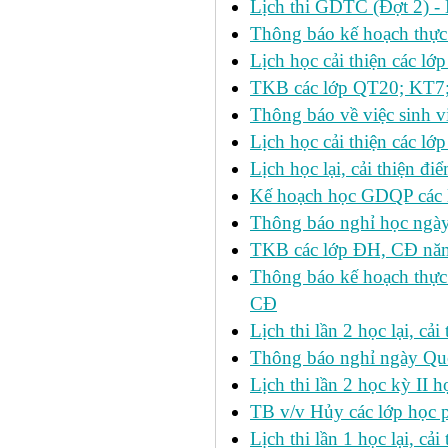
Lịch thi GDTC (Đợt 2) -
Thông báo kế hoạch thực 
Lịch học cải thiện các l
TKB các lớp QT20; KT7;
Thông báo về việc sinh v
Lịch học cải thiện các l
Lịch học lại, cải thiện đ
Kế hoạch học GDQP các 
Thông báo nghỉ học ngày
TKB các lớp ĐH, CĐ nă
Thông báo kế hoạch thực
CĐ
Lịch thi lần 2 học lại, c
Thông báo nghỉ ngày Qu
Lịch thi lần 2 học kỳ I
TB v/v Hủy các lớp học 
Lịch thi lần 1 học lại, c