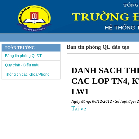
Bản tin phòng QL đào tạo
TOÀN TRƯỜNG
Bảng tin phòng QLĐT
Quy trình - Biểu mẫu
DANH SACH THI
Thông tin các Khoa/Phòng
CAC LOP TN4, KT
LW1
Ngày đăng: 06/12/2012 - Số lượt đọc: 
Tai ve