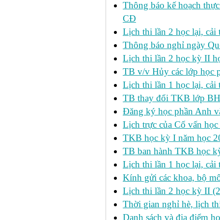
Thông báo kế hoạch thực
CĐ
Lịch thi lần 2 học lại, c
Thông báo nghỉ ngày Qu
Lịch thi lần 2 học kỳ I
TB v/v Hủy các lớp học 
Lịch thi lần 1 học lại, c
TB thay đổi TKB lớp BH
Đăng ký học phần Anh v
Lịch trực của Cố vấn học
TKB học kỳ I năm học 2
TB ban hành TKB học kỳ 
Lịch thi lần 1 học lại, c
Kính gửi các khoa, bộ mô
Lịch thi lần 2 học kỳ II 
Thời gian nghỉ hè, lịch 
Danh sách và địa điểm học