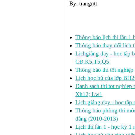
By: trangntt
Các tin đã đưa:
Thông báo lịch thi lần 1 h
Thông báo thay đổi lịch t
Lịchgiảng dạy - học tập 
CĐ.K5,T5,Q5
Thông báo thi tốt nghiệp 
Lịch học bù của lớp BH2
Danh sach thi tot nghie
Xh12; Lw1
Lịch giảng dạy - học tập 
Thông báo phòng thi môn 
đẳng (2010-2013)
Lịch thi lần 1 - học kỳ 
Lịch học bù cho sinh vi