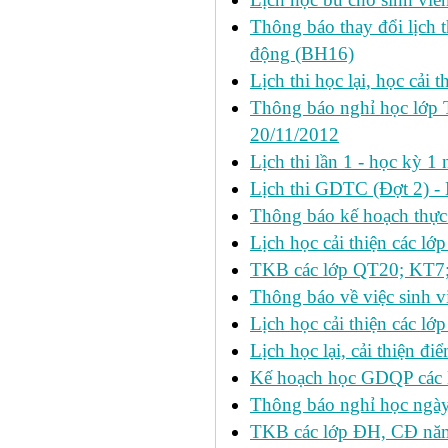
Thông báo thay đổi lịch 
động (BH16)
Lịch thi học lại, học cải 
Thông báo nghỉ học lớp 
20/11/2012
Lịch thi lần 1 - học kỳ
Lịch thi GDTC (Đợt 2) -
Thông báo kế hoạch thực 
Lịch học cải thiện các l
TKB các lớp QT20; KT7;
Thông báo về việc sinh v
Lịch học cải thiện các l
Lịch học lại, cải thiện đ
Kế hoạch học GDQP các 
Thông báo nghỉ học ngày
TKB các lớp ĐH, CĐ nă