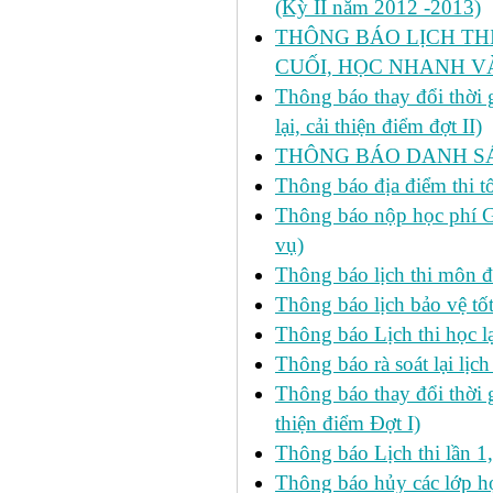
(Kỳ II năm 2012 -2013)
THÔNG BÁO LỊCH THI 
CUỐI, HỌC NHANH VÀ
Thông báo thay đổi thời
lại, cải thiện điểm đợt II)
THÔNG BÁO DANH SÁC
Thông báo địa điểm thi t
Thông báo nộp học phí GD
vụ)
Thông báo lịch thi môn đ
Thông báo lịch bảo vệ tố
Thông báo Lịch thi học lạ
Thông báo rà soát lại lịch 
Thông báo thay đổi thời 
thiện điểm Đợt I)
Thông báo Lịch thi lần 1
Thông báo hủy các lớp học