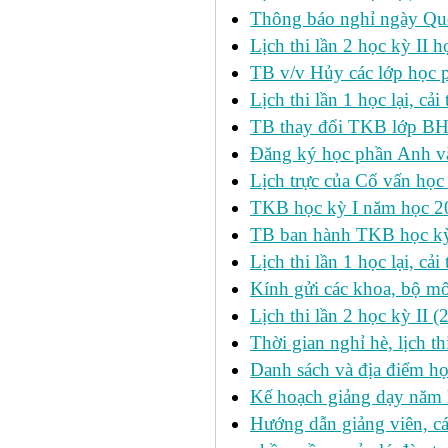
Thông báo nghỉ ngày Qu
Lịch thi lần 2 học kỳ I
TB v/v Hủy các lớp học 
Lịch thi lần 1 học lại, c
TB thay đổi TKB lớp BH
Đăng ký học phần Anh v
Lịch trực của Cố vấn học
TKB học kỳ I năm học 2
TB ban hành TKB học kỳ 
Lịch thi lần 1 học lại, c
Kính gửi các khoa, bộ mô
Lịch thi lần 2 học kỳ II 
Thời gian nghỉ hè, lịch 
Danh sách và địa điểm học
Kế hoạch giảng dạy năm
Hướng dẫn giảng viên, c