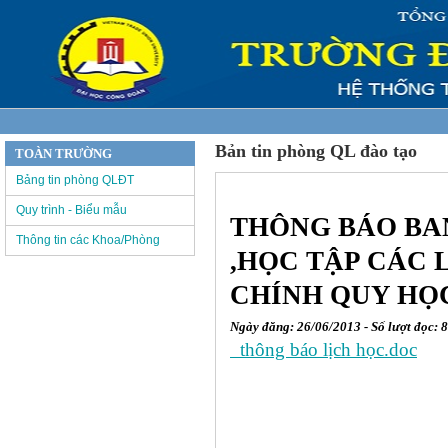
Bản tin phòng QL đào tạo
TOÀN TRƯỜNG
Bảng tin phòng QLĐT
Quy trình - Biểu mẫu
THÔNG BÁO BA
Thông tin các Khoa/Phòng
,HỌC TẬP CÁC 
CHÍNH QUY HỌC
Ngày đăng: 26/06/2013 - Số lượt đọc: 
thông báo lịch học.doc