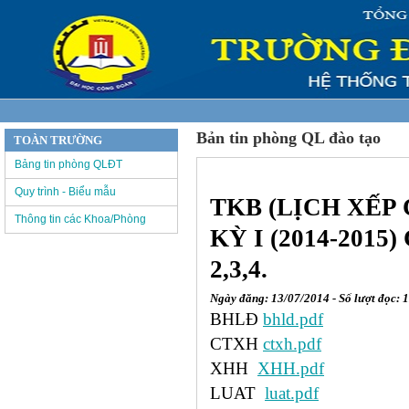
Bản tin phòng QL đào tạo
TOÀN TRƯỜNG
Bảng tin phòng QLĐT
Quy trình - Biểu mẫu
TKB (LỊCH XẾP
Thông tin các Khoa/Phòng
KỲ I (2014-201
2,3,4.
Ngày đăng: 13/07/2014 - Số lượt đọc: 
BHLĐ
bhld.pdf
CTXH
ctxh.pdf
XHH
XHH.pdf
LUAT
luat.pdf