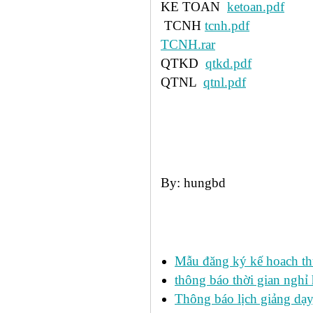
KE TOAN
ketoan.pdf
TCNH
tcnh.pdf
TCNH.rar
QTKD
qtkd.pdf
QTNL
qtnl.pdf
By: hungbd
Các tin đã đưa:
Mẫu đăng ký kế hoach th
thông báo thời gian nghỉ 
Thông báo lịch giảng dạy