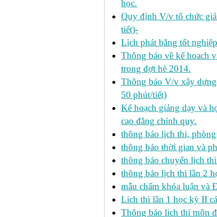
học.
Quy định V/v tổ chức giả
tiết)-
Lịch phát bằng tốt nghiệ
Thông báo về kế hoach và 
trong đợt hè 2014.
Thông báo V/v xây dựng k
50 phút/tiết)
Kế hoạch giảng dạy và họ
cao đẳng chính quy.
thông báo lịch thi, phòng
thông báo thời gian và ph
thông báo chuyển lịch th
thông báo lịch thi lần 2 h
mẫu chấm khóa luận và 
Lich thi lần 1 học kỳ II 
Thông báo lich thi môn đi