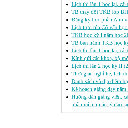
Lịch thi lần 1 học lại, c
TB thay đổi TKB lớp BH
Đăng ký học phần Anh v
Lịch trực của Cố vấn học
TKB học kỳ I năm học 2
TB ban hành TKB học kỳ 
Lịch thi lần 1 học lại, c
Kính gửi các khoa, bộ mô
Lịch thi lần 2 học kỳ II 
Thời gian nghỉ hè, lịch 
Danh sách và địa điểm học
Kế hoạch giảng dạy năm
Hướng dẫn giảng viên, c
phần mềm quản lý đào tạo