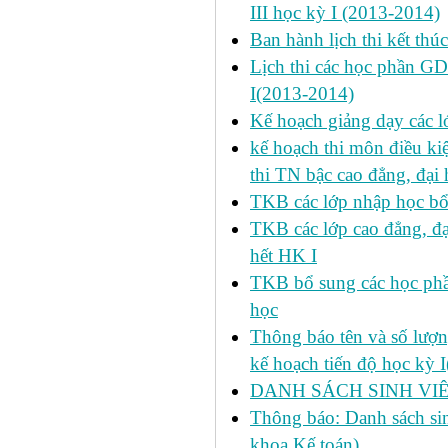
III học kỳ I (2013-2014)
Ban hành lịch thi kết thú
Lịch thi các học phần GD
I(2013-2014)
Kế hoạch giảng dạy các l
kế hoạch thi môn điều ki
thi TN bậc cao đẳng, đại
TKB các lớp nhập học bổ
TKB các lớp cao đẳng, đạ
hết HK I
TKB bổ sung các học phần
học
Thông báo tên và số lượn
kế hoạch tiến độ học kỳ 
DANH SÁCH SINH VIÊ
Thông báo: Danh sách si
khoa Kế toán)