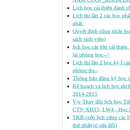
Lịch học cải thiện dành c
Lịch thi lần 2 các học 
nhất.
Quyết định công nhận hoa
sách sinh viên)
lịch học các lớp cải thiện
lại phòng học-->
Lịch thi lần 2 học kỳ I c
phòng thi--
Thông báo đăng ký học c
Kế hoạch và lịch học dự k
2014-2015
V/v Thay đổi lịch học Ti
CT9; XH15; LW4 - Học k
TKB (xếp lịch cứng các 
thứ nhất(có sửa đổi)