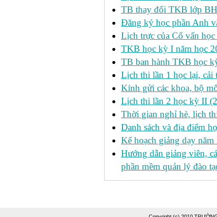
TB thay đổi TKB lớp BH
Đăng ký học phần Anh v
Lịch trực của Cố vấn học
TKB học kỳ I năm học 2
TB ban hành TKB học kỳ 
Lịch thi lần 1 học lại, c
Kính gửi các khoa, bộ mô
Lịch thi lần 2 học kỳ II 
Thời gian nghỉ hè, lịch 
Danh sách và địa điểm học
Kế hoạch giảng dạy năm
Hướng dẫn giảng viên, c
phần mềm quản lý đào tạo
Copyright (c) 2010 TRƯỜ