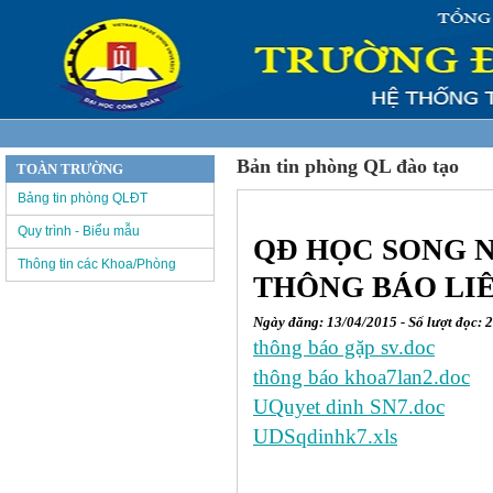
Bản tin phòng QL đào tạo
TOÀN TRƯỜNG
Bảng tin phòng QLĐT
Quy trình - Biểu mẫu
QĐ HỌC SONG 
Thông tin các Khoa/Phòng
THÔNG BÁO LIÊ
Ngày đăng: 13/04/2015 - Số lượt đọc: 
thông báo gặp sv.doc
thông báo khoa7lan2.doc
UQuyet dinh SN7.doc
UDSqdinhk7.xls