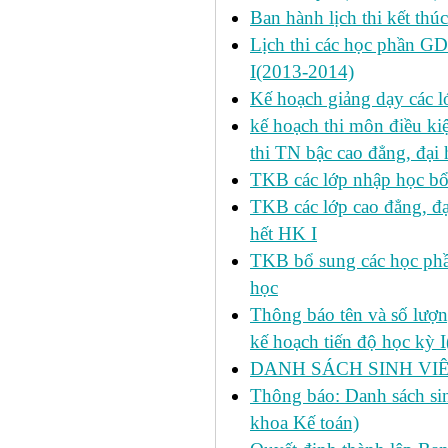
Ban hành lịch thi kết thú
Lịch thi các học phần GD
I(2013-2014)
Kế hoạch giảng dạy các l
kế hoạch thi môn điều ki
thi TN bậc cao đẳng, đại
TKB các lớp nhập học bổ
TKB các lớp cao đẳng, đạ
hết HK I
TKB bổ sung các học phần
học
Thông báo tên và số lượn
kế hoạch tiến độ học kỳ 
DANH SÁCH SINH VIÊ
Thông báo: Danh sách si
khoa Kế toán)