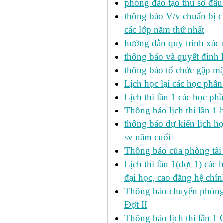
phòng đào tạo thu sổ đầu
thông báo V/v chuẩn bị c
các lớp năm thứ nhất
hướng dẫn quy trình xác 
thông báo và quyết đinh
thông báo tổ chức gặp mặ
Lịch học lại các học phầ
Lịch thi lần 1 các học p
Thông báo lịch thi lần 1 
thông báo dự kiến lịch h
sv năm cuối
Thông báo của phòng tài v
Lịch thi lần 1(đợt 1) cá
đại học, cao đẳng hệ chín
Thông báo chuyển phòng h
Đợt II
Thông báo lịch thi lần 1 