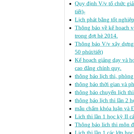
Quy định V/v tổ chức giả
tiết)-
Lịch phát bằng tốt nghiệ
Thông báo về kế hoach và 
trong đợt hè 2014.
Thông báo V/v xây dựng k
50 phút/tiết)
Kế hoạch giảng dạy và họ
cao đẳng chính quy.
thông báo lịch thi, phòng
thông báo thời gian và ph
thông báo chuyển lịch th
thông báo lịch thi lần 2 h
mẫu chấm khóa luận và 
Lich thi lần 1 học kỳ II 
Thông báo lich thi môn đi
Lịch thi lần 1 các lớp họ