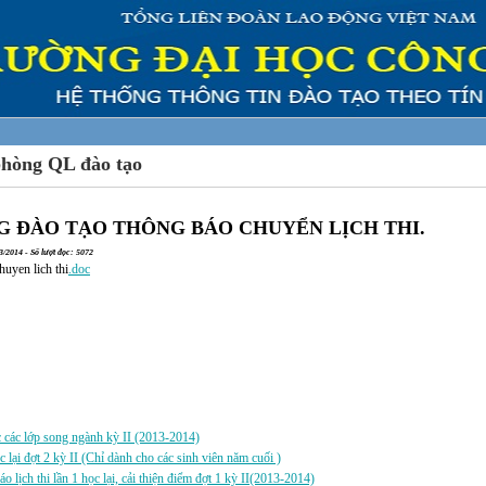
phòng QL đào tạo
 ĐÀO TẠO THÔNG BÁO CHUYỂN LỊCH THI.
/2014 - Số lượt đọc: 5072
huyen lich thi
.doc
a:
c các lớp song ngành kỳ II (2013-2014)
c lại đợt 2 kỳ II (Chỉ dành cho các sinh viên năm cuối )
áo lịch thi lần 1 học lại, cải thiện điểm đợt 1 kỳ II(2013-2014)