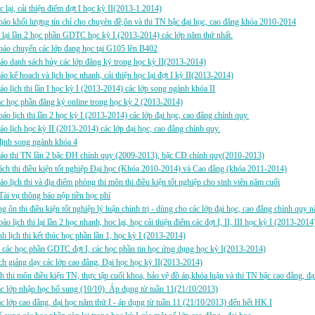
c lại, cải thiện điểm đợt I học kỳ II(2013-1.2014)
áo khối lượng tín chỉ cho chuyên đề,ôn và thi TN bậc đại học, cao đẳng khóa 2010-2014
i lại lần 2 học phần GDTC học kỳ I (2013-2014) các lớp năm thứ nhất.
áo chuyển các lớp đang học tại G105 lên B402
áo danh sách hủy các lớp đăng ký trong học kỳ II(2013-2014)
áo kế hoach và lịch học nhanh, cải thiện học lại đợt I kỳ II(2013-2014)
áo lịch thi lần I học kỳ I (2013-2014) các lớp song ngành khóa II
 học phần đăng ký online trong học kỳ 2 (2013-2014)
áo lịch thi lần 2 học kỳ I (2013-2014) các lớp đại học, cao đẳng chính quy.
áo lịch học kỳ II (2013-2014) các lớp đại học, cao đẳng chính quy.
định song ngành khóa 4
báo thi TN lần 2 bậc ĐH chính quy (2009-2013), bậc CĐ chính quy(2010-2013)
ch thi điều kiện tốt nghiệp Đại học (Khóa 2010-2014) và Cao đẳng (khóa 2011-2014)
áo lịch thi và địa điểm phòng thi môn thi điều kiện tốt nghiệp cho sinh viên năm cuối
ài vụ thông báo nộp tiền học phí
g ôn thi điều kiện tốt nghiệp lý luận chính trị - dùng cho các lớp đại học, cao đẳng chính quy 
áo lịch thi lại lần 2 học nhanh, hoc lại, học cải thiện điểm các đợt I, II, III học kỳ I (2013-2014
h lịch thi kết thúc học phần lần 1, học kỳ I (2013-2014)
i các học phần GDTC đợt I, các học phần tin học ứng dụng học kỳ I(2013-2014)
h giảng dạy các lớp cao đẳng, Đại học học kỳ II(2013-2014)
h thi môn điều kiện TN, thực tập cuối khoa, bảo vệ đồ án,khóa luận và thi TN bậc cao đẳng, đ
 lớp nhập học bổ sung (10/10). Áp dụng từ tuần 11(21/10/2013)
 lớp cao đẳng, đại học năm thứ I - áp dụng từ tuần 11 (21/10/2013) đến hết HK I