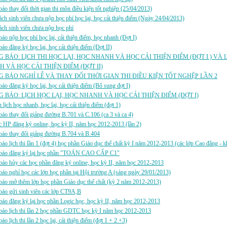
áo thay đổi thời gian thi môn điều kiện tốt nghiệp (25/04/2013)
ch sinh viên chưa nộp học phí học lại, học cải thiện điểm (Ngày 24/04/2013)
ch sinh viên chưa nộp học phí
áo nộp học phí học lại, cải thiện điểm, học nhanh (Đợt I)
áo đăng ký học lại, học cải thiện điểm (Đợt II)
 BÁO: LỊCH THI HỌC LẠI, HỌC NHANH VÀ HỌC CẢI THIỆN ĐIỂM (ĐỢT I ) VÀ 
 VÀ HỌC CẢI THIỆN ĐIỂM (ĐỢT II)
 BÁO NGHỈ LỄ VÀ THAY ĐỔI THỜI GIAN THI ĐIỀU KIỆN TỐT NGHỆP LẦN 2
áo đăng ký học lại, học cải thiện điểm (Bổ sung đợt I)
 BÁO: LỊCH HỌC LẠI, HỌC NHANH VÀ HỌC CẢI THIỆN ĐIỂM (ĐỢT I)
 lịch học nhanh, học lại, học cải thiện điểm (đợt 1)
áo thay đổi giảng đường B.701 và C.106 (ca 3 và ca 4)
 HP đăng ký online, học kỳ II, năm học 2012-2013 (lần 2)
báo thay đổi giảng đường B.704 và B.404
áo lịch thi lần 1 (đợt 4) học phần Giáo dục thể chất kỳ I năm 2012-2013 (các lớp Cao đẳng - 
báo đăng ký lại học phần "TOÁN CAO CẤP C1"
áo hủy các học phần đăng ký online, học kỳ II, năm học 2012-2013
áo nghỉ học các lớp học phần tại Hội trường A (sáng ngày 29/01/2013)
áo mở thêm lớp học phần Giáo dục thể chất (kỳ 2 năm 2012-2013)
báo gửi sinh viên các lớp CT9A,B
áo đăng ký lại học phần Logic học, học kỳ II, năm học 2012-2013
áo lịch thi lần 2 học phần GDTC học kỳ I năm học 2012-2013
áo lịch thi lần 2 học lại, cải thiện điểm (đợt 1 + 2 +3)