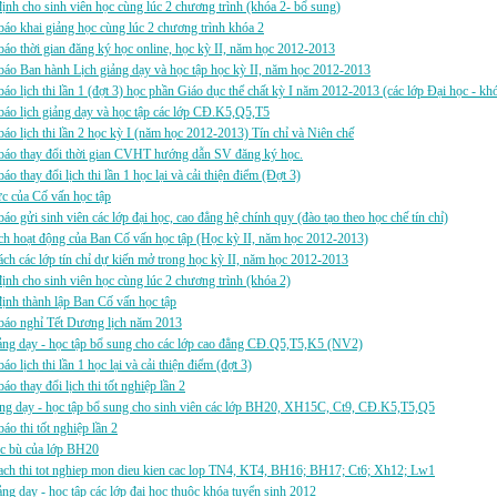
ịnh cho sinh viên học cùng lúc 2 chương trình (khóa 2- bổ sung)
áo khai giảng học cùng lúc 2 chương trình khóa 2
áo thời gian đăng ký học online, học kỳ II, năm học 2012-2013
áo Ban hành Lịch giảng dạy và học tập học kỳ II, năm học 2012-2013
áo lịch thi lần 1 (đợt 3) học phần Giáo dục thể chất kỳ I năm 2012-2013 (các lớp Đại học - kh
áo lịch giảng dạy và học tập các lớp CĐ.K5,Q5,T5
áo lịch thi lần 2 học kỳ I (năm học 2012-2013) Tín chỉ và Niên chế
báo thay đổi thời gian CVHT hướng dẫn SV đăng ký học.
áo thay đổi lịch thi lần 1 học lại và cải thiện điểm (Đợt 3)
ực của Cố vấn học tập
áo gửi sinh viên các lớp đại học, cao đẳng hệ chính quy (đào tạo theo học chế tín chỉ)
h hoạt động của Ban Cố vấn học tập (Học kỳ II, năm học 2012-2013)
ch các lớp tín chỉ dự kiến mở trong học kỳ II, năm học 2012-2013
ịnh cho sinh viên học cùng lúc 2 chương trình (khóa 2)
ịnh thành lập Ban Cố vấn học tập
báo nghỉ Tết Dương lịch năm 2013
ảng dạy - học tập bổ sung cho các lớp cao đẳng CĐ.Q5,T5,K5 (NV2)
áo lịch thi lần 1 học lại và cải thiện điểm (đợt 3)
áo thay đổi lịch thi tốt nghiệp lần 2
ảng dạy - học tập bổ sung cho sinh viên các lớp BH20, XH15C, Ct9, CĐ.K5,T5,Q5
áo thi tốt nghiệp lần 2
ọc bù của lớp BH20
ach thi tot nghiep mon dieu kien cac lop TN4, KT4, BH16; BH17; Ct6; Xh12; Lw1
ảng dạy - học tập các lớp đại học thuộc khóa tuyển sinh 2012