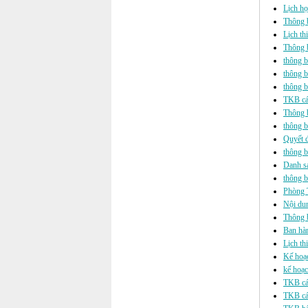
Lịch họ
Thông b
Lịch th
Thông b
thông b
thông b
thông b
TKB các
Thông b
thông b
Quyết 
thông 
Danh sá
thông b
Phòng T
Nội dun
Thông b
Ban hàn
Lịch th
Kế hoạc
kế hoạc
TKB các
TKB các