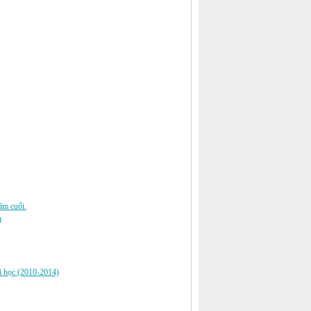
năm cuối.
)
ại học (2010-2014)