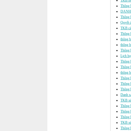
TKB bổ 
Thông b
DANH 
Thông b
Quyết đ
TKB các
Thông b
thông b
thông b
Thông b
Lịch họ
Thông 
Thông 
thông b
Thông b
Thông b
Thông b
Danh sá
TKB xế
Thông b
Thông b
Thông b
TKB xế
Thông b