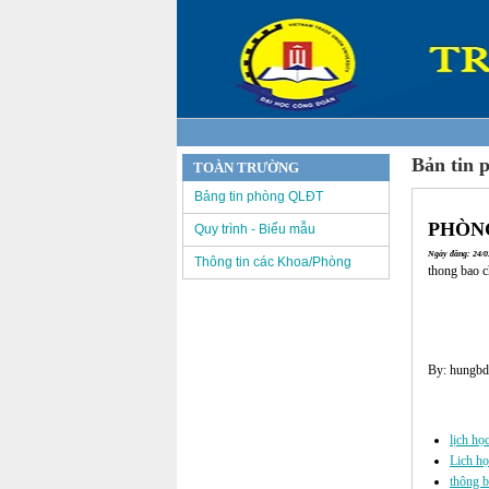
Bản tin 
TOÀN TRƯỜNG
Bảng tin phòng QLĐT
PHÒNG
Quy trình - Biểu mẫu
Ngày đăng: 24/03
Thông tin các Khoa/Phòng
thong bao c
By: hungbd
Các tin đã đư
lịch họ
Lich họ
thông b