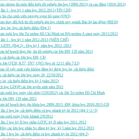
áo phòng thi môn điều kiện tốt nghiệp đại học (2009-2013) và cao đẳng (2010-2013)
i lần 1 - học kỳ 1 năm học 2012-2013 (TÍN CHỈ)
ọc bù cho sinh viên nguyện vọng bổ sung (QN5)
áo thay đổi lịch thi tốt nghiệp đại học chính quy ngành Bảo hộ lao động (BH16)
i học lại, học cải thiện điểm (Đợt 1)
áo nghỉ học lớp Tư tưởng Hồ Chí Minh tại Hội trường A sáng ngày 20/11/2012
hi lần 1 - học kỳ 1 năm 2012-2013 (NIÊN CHẾ)
i GDTC (Đợt 2) - Học kỳ I, năm học 2012 -2013
áo kế hoạch thực tập, thi tốt nghiệp các lớp ĐH, CĐ năm 2013
c cải thiện các lớp học ĐH, CĐ
c lớp QT20; KT7; TN7; QN5 (học từ 12/11 đến 7/12)
áo về việc sinh viên không đăng ký được học lại, cải thiện điểm
c cải thiện các lớp học ngày 20, 22/10/2012
c lại, cải thiện điểm học kỳ I (năm 2012)
ch học GDQP các lớp tuyển sinh năm 2012
áo nghỉ học ngày chủ nhật (23/9/2012) các lớp Tư tưởng Hồ Chí Minh
c lớp ĐH, CĐ năm 2012
báo kế hoạch thực tập khóa học 2009-2013 -ĐH; khóa học 2010-2013-CĐ
i lần 2 học lại, cải thiện điểm và học nhanh kỳ hè 2012 (đợt 1+2+3)
báo nghỉ ngày Quốc khánh 2/9/2012
i lần 2 học kỳ II học phần GDTC kỳ II năm học 2011-2012
Hủy các lớp học phần Sv đăng ký học, kỳ I năm học 2012-2013
i lần 1 học lại, cải thện điểm và học nhanh kỳ hè 2012 (đợt 2)