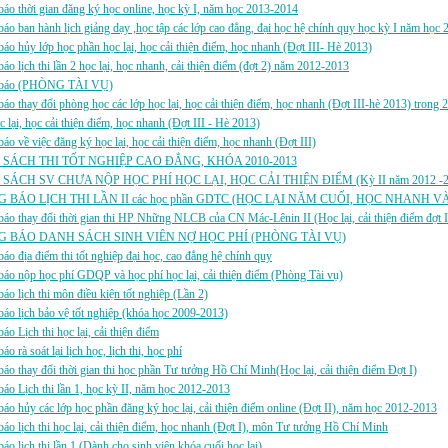
áo thời gian đăng ký học online, học kỳ I, năm học 2013-2014
áo ban hành lịch giảng dạy ,học tập các lớp cao đẳng, đại học hệ chính quy học kỳ I năm học
áo hủy lớp học phần học lại, học cải thiện điểm, học nhanh (Đợt III- Hè 2013)
áo lịch thi lần 2 học lại, học nhanh, cải thiện điểm (đợt 2) năm 2012-2013
 báo (PHÒNG TÀI VỤ)
áo thay đổi phòng học các lớp học lại, học cải thiện điểm, học nhanh (Đợt III-hè 2013) trong
c lại, học cải thiện điểm, học nhanh (Đợt III - Hè 2013)
áo về việc đăng ký học lại, học cải thiện điểm, học nhanh (Đợt III)
SÁCH THI TỐT NGHIỆP CAO ĐẲNG, KHÓA 2010-2013
SÁCH SV CHƯA NỘP HỌC PHÍ HỌC LẠI, HỌC CẢI THIỆN ĐIỂM (Kỳ II năm 2012 -2
 BÁO LỊCH THI LẦN II các học phần GDTC (HỌC LẠI NĂM CUỐI, HỌC NHANH V
áo thay đổi thời gian thi HP Những NLCB của CN Mác-Lênin II (Học lại, cải thiện điểm đợt I
 BÁO DANH SÁCH SINH VIÊN NỢ HỌC PHÍ (PHÒNG TÀI VỤ)
áo địa điểm thi tốt nghiệp đại học, cao đẳng hệ chính quy
áo nộp học phí GDQP và học phí học lại, cải thiện điểm (Phòng Tài vụ)
áo lịch thi môn điều kiện tốt nghiệp (Lần 2)
áo lịch bảo vệ tốt nghiệp (khóa học 2009-2013)
áo Lịch thi học lại, cải thiện điểm
o rà soát lại lịch học, lịch thi, học phí
áo thay đổi thời gian thi học phần Tư tưởng Hồ Chí Minh(Học lại, cải thiện điểm Đợt I)
áo Lịch thi lần 1, học kỳ II, năm học 2012-2013
áo hủy các lớp học phần đăng ký học lại, cải thiện điểm online (Đợt II), năm học 2012-2013
áo lịch thi học lại, cải thiện điểm, học nhanh (Đợt I), môn Tư tưởng Hồ Chí Minh
áo lịch thi lần 1 (Dành cho sinh viên khóa cuối học lại)