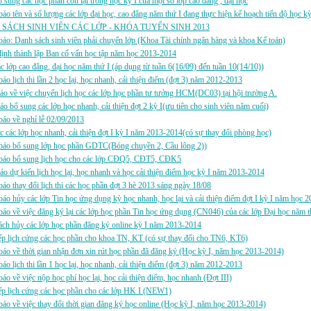
sung các học phần còn lại trong học kỳ I của một số lớp cao đẳng , đại học
áo tên và số lượng các lớp đại học, cao đẳng năm thứ I đang thực hiện kế hoạch tiến độ học k
SÁCH SINH VIÊN CÁC LỚP - KHÓA TUYỂN SINH 2013
áo: Danh sách sinh viên phải chuyển lớp (Khoa Tài chính ngân hàng và khoa Kế toán)
ịnh thành lập Ban cố vấn học tập năm học 2013-2014
 lớp cao đẳng, đại học năm thứ I (áp dụng từ tuần 6(16/09) đến tuần 10(14/10))
áo lịch thi lần 2 học lại, học nhanh, cải thiện điểm (đợt 3) năm 2012-2013
áo về việc chuyển lịch học các lớp học phần tư tưởng HCM(DC03) tại hội trường A.
áo bổ sung các lớp học nhanh, cải thiện đợt 2 kỳ I(ưu tiên cho sinh viên năm cuối)
áo về nghỉ lễ 02/09/2013
c các lớp học nhanh, cải thiện đợt I kỳ I năm 2013-2014(có sự thay đổi phòng học)
báo bổ sung lớp học phần GDTC(Bóng chuyền 2, Cầu lông 2))
báo bổ sung lịch học cho các lớp CĐQ5, CĐT5, CĐK5
áo dự kiến lịch học lại, học nhanh và học cải thiện điểm học kỳ I năm 2013-2014
áo thay đổi lịch thi các học phần đợt 3 hè 2013 sáng ngày 18/08
áo hủy các lớp Tin học ứng dụng kỳ học nhanh, học lại và cải thiện điểm đợt I kỳ I năm học 
áo về việc đăng ký lại các lớp học phần Tin học ứng dụng (CN046) của các lớp Đại học năm t
ch hủy các lớp học phần đăng ký online kỳ I năm 2013-2014
p lịch cứng các học phần cho khoa TN, KT (có sự thay đổi cho TN6, KT6)
áo về thời gian nhận đơn xin rút học phần đã đăng ký (Học kỳ I, năm học 2013-2014)
áo lịch thi lần 1 học lại, học nhanh, cải thiện điểm (đợt 3) năm 2012-2013
áo về việc nộp học phí học lại, học cải thiện điểm, học nhanh (Đợt III)
p lịch cứng các học phần cho các lớp HK I (NEW1)
áo về việc thay đổi thời gian đăng ký học online (Học kỳ I, năm học 2013-2014)