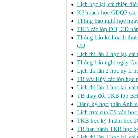
Lịch học lại, cải thiện đ
Kế hoạch học GDQP các 
Thông báo nghỉ học ngày
TKB các lớp ĐH, CĐ nă
Thông báo kế hoạch thực
CĐ
Lịch thi lần 2 học lại, c
Thông báo nghỉ ngày Qu
Lịch thi lần 2 học kỳ I
TB v/v Hủy các lớp học 
Lịch thi lần 1 học lại, c
TB thay đổi TKB lớp BH
Đăng ký học phần Anh v
Lịch trực của Cố vấn học
TKB học kỳ I năm học 2
TB ban hành TKB học kỳ 
Lịch thi lần 1 học lại, c