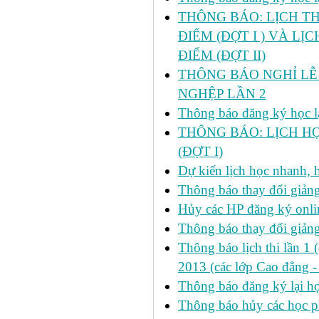
THÔNG BÁO: LỊCH TH
ĐIỂM (ĐỢT I ) VÀ LỊ
ĐIỂM (ĐỢT II)
THÔNG BÁO NGHỈ LỄ 
NGHỆP LẦN 2
Thông báo đăng ký học lại
THÔNG BÁO: LỊCH HỌ
(ĐỢT I)
Dự kiến lịch học nhanh, họ
Thông báo thay đổi giảng
Hủy các HP đăng ký onlin
Thông báo thay đổi giản
Thông báo lịch thi lần 1 
2013 (các lớp Cao đẳng -
Thông báo đăng ký lại
Thông báo hủy các học p