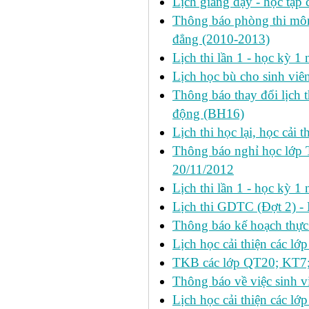
Lịch giảng dạy - học tập 
Thông báo phòng thi môn 
đẳng (2010-2013)
Lịch thi lần 1 - học kỳ 
Lịch học bù cho sinh vi
Thông báo thay đổi lịch 
động (BH16)
Lịch thi học lại, học cải 
Thông báo nghỉ học lớp 
20/11/2012
Lịch thi lần 1 - học kỳ
Lịch thi GDTC (Đợt 2) -
Thông báo kế hoạch thực 
Lịch học cải thiện các l
TKB các lớp QT20; KT7;
Thông báo về việc sinh v
Lịch học cải thiện các l