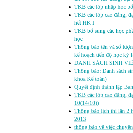
TKB các lớp nhập học bổ
TKB các lớp cao đẳng, đạ
hết HK I
TKB bổ sung các học phần
học
Thông báo tên và số lượn
kế hoạch tiến độ học kỳ 
DANH SÁCH SINH VIÊ
Thông báo: Danh sách si
khoa Kế toán)
Quyết định thành lập Ba
TKB các lớp cao đẳng, đạ
10(14/10))
Thông báo lịch thi lần 2 
2013
thông báo về việc chuyển