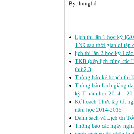
By: hungbd
Các tin đã đưa:
Lịch thi lần 1 học kỳ I(
TN9 sau thời gian đi tập 
lịch thi lần 2 học kỳ I cá
TKB (xếp lịch cứng các 
thứ 2,3
Thông báo kế hoạch thi l
Thông báo Lịch giảng dạy
kỳ II năm học 2014 – 201
Kế hoạch Thực tập tốt ngh
năm học 2014-2015
Danh sách và Lịch thi Tô
Thông báo các ngày nghỉ
danh sách sv thi phân loạ