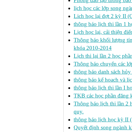
Phòng đào tạo thông báo 
lịch học các lớp song ng
Lich học lại đợt 2 kỳ II 
thông báo lịch thi lần 1 h
Lịch học lại, cải thiện đ
Thông báo khối lượng tín
khóa 2010-2014
Lịch thi lại lần 2 học p
Thông báo chuyển các lớ
thông báo danh sách hủy 
thông báo kế hoach và lịc
thông báo lịch thi lần I 
TKB các học phần đăng k
Thông báo lịch thi lần 2 
quy.
thông báo lịch học kỳ II 
Quyết định song ngành k