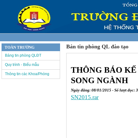
Bản tin phòng QL đào tạo
TOÀN TRƯỜNG
Bảng tin phòng QLĐT
Quy trình - Biểu mẫu
THÔNG BÁO KẾ
Thông tin các Khoa/Phòng
SONG NGÀNH
Ngày đăng: 08/01/2015 - Số lượt đọc: 
SN2015.rar