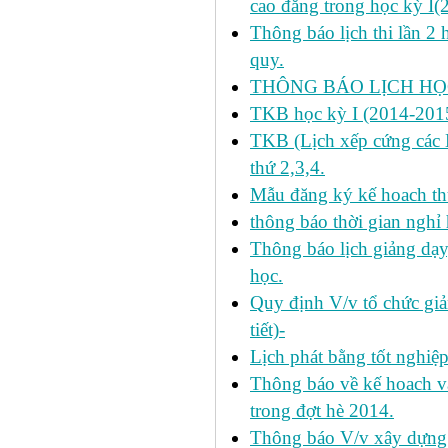
cao đẳng trong học kỳ I(
Thông báo lịch thi lần 2 
quy.
THÔNG BÁO LỊCH HỌC
TKB học kỳ I (2014-2015
TKB (Lịch xếp cứng các H
thứ 2,3,4.
Mẫu đăng ký kế hoach th
thông báo thời gian nghỉ 
Thông báo lịch giảng dạy
học.
Quy định V/v tổ chức giả
tiết)-
Lịch phát bằng tốt nghiệ
Thông báo về kế hoach và 
trong đợt hè 2014.
Thông báo V/v xây dựng k