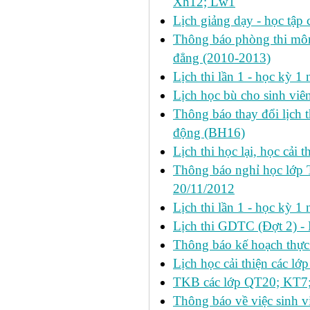
Xh12; Lw1
Lịch giảng dạy - học tập 
Thông báo phòng thi môn 
đẳng (2010-2013)
Lịch thi lần 1 - học kỳ 
Lịch học bù cho sinh vi
Thông báo thay đổi lịch 
động (BH16)
Lịch thi học lại, học cải 
Thông báo nghỉ học lớp 
20/11/2012
Lịch thi lần 1 - học kỳ
Lịch thi GDTC (Đợt 2) -
Thông báo kế hoạch thực 
Lịch học cải thiện các l
TKB các lớp QT20; KT7;
Thông báo về việc sinh v