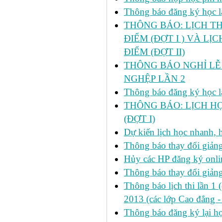
Thông báo đăng ký học lại
THÔNG BÁO: LỊCH TH
ĐIỂM (ĐỢT I ) VÀ LỊ
ĐIỂM (ĐỢT II)
THÔNG BÁO NGHỈ LỄ 
NGHỆP LẦN 2
Thông báo đăng ký học lại
THÔNG BÁO: LỊCH HỌ
(ĐỢT I)
Dự kiến lịch học nhanh, họ
Thông báo thay đổi giảng
Hủy các HP đăng ký onlin
Thông báo thay đổi giản
Thông báo lịch thi lần 1 
2013 (các lớp Cao đẳng -
Thông báo đăng ký lại