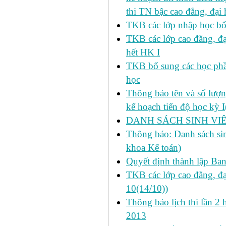
thi TN bậc cao đẳng, đại
TKB các lớp nhập học bổ
TKB các lớp cao đẳng, đạ
hết HK I
TKB bổ sung các học phần
học
Thông báo tên và số lượn
kế hoạch tiến độ học kỳ 
DANH SÁCH SINH VIÊ
Thông báo: Danh sách si
khoa Kế toán)
Quyết định thành lập Ba
TKB các lớp cao đẳng, đạ
10(14/10))
Thông báo lịch thi lần 2 
2013