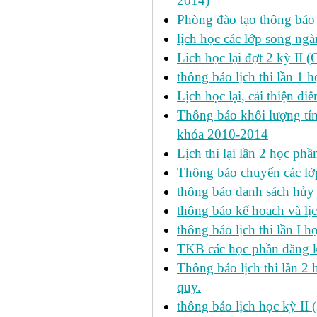
2014)
Phòng đào tạo thông báo 
lịch học các lớp song ng
Lich học lại đợt 2 kỳ II 
thông báo lịch thi lần 1 h
Lịch học lại, cải thiện đ
Thông báo khối lượng tín
khóa 2010-2014
Lịch thi lại lần 2 học p
Thông báo chuyển các lớ
thông báo danh sách hủy 
thông báo kế hoach và lịc
thông báo lịch thi lần I 
TKB các học phần đăng k
Thông báo lịch thi lần 2 
quy.
thông báo lịch học kỳ II 