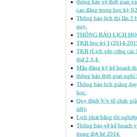
thông báo về thời gian v
cao đẳng trong học kỳ I(
Thông báo lịch thi lần 2 
quy.
THÔNG BÁO LỊCH HỌC
TKB học kỳ I (2014-2015
TKB (Lịch xếp cứng các H
thứ 2,3,4.
Mẫu đăng ký kế hoach th
thông báo thời gian nghỉ 
Thông báo lịch giảng dạy
học.
Quy định V/v tổ chức giả
tiết)-
Lịch phát bằng tốt nghiệ
Thông báo về kế hoach và 
trong đợt hè 2014.