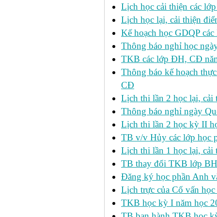
Lịch học cải thiện các l
Lịch học lại, cải thiện đ
Kế hoạch học GDQP các 
Thông báo nghỉ học ngày
TKB các lớp ĐH, CĐ nă
Thông báo kế hoạch thực
CĐ
Lịch thi lần 2 học lại, c
Thông báo nghỉ ngày Qu
Lịch thi lần 2 học kỳ I
TB v/v Hủy các lớp học 
Lịch thi lần 1 học lại, c
TB thay đổi TKB lớp BH
Đăng ký học phần Anh v
Lịch trực của Cố vấn học
TKB học kỳ I năm học 2
TB ban hành TKB học kỳ 