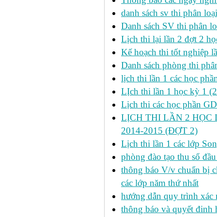
danh sách sv thi phân loạ
Danh sách SV thi phân lo
Lịch thi lại lần 2 đợt 2 học
Kế hoạch thi tốt nghiệp l
Danh sách phòng thi phâ
lịch thi lần 1 các học ph
LỊch thi lần 1 học kỳ 1 (
Lịch thi các học phần GDT
LỊCH THI LẦN 2 HỌC 
2014-2015 (ĐỢT 2)
Lịch thi lần 1 các lớp 
phòng đào tạo thu sổ đầu
thông báo V/v chuẩn bị c
các lớp năm thứ nhất
hướng dẫn quy trình xác 
thông báo và quyết đinh