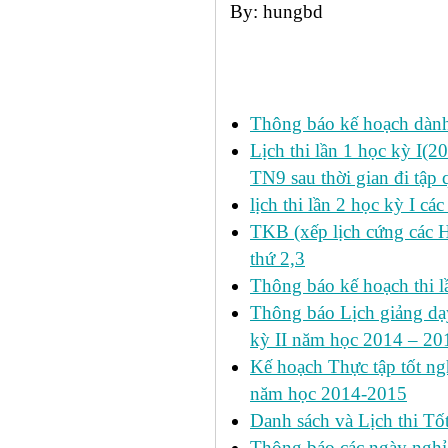
By: hungbd
Các tin đã đưa:
Thông báo kế hoạch dàn
Lịch thi lần 1 học kỳ I(
TN9 sau thời gian đi tập 
lịch thi lần 2 học kỳ I cá
TKB (xếp lịch cứng các 
thứ 2,3
Thông báo kế hoạch thi l
Thông báo Lịch giảng dạy
kỳ II năm học 2014 – 201
Kế hoạch Thực tập tốt ngh
năm học 2014-2015
Danh sách và Lịch thi Tô
Thông báo các ngày nghỉ