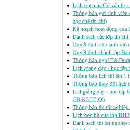
Lịch trực của Cố vấn học
Thông báo gửi sinh viên c
học chế tín chỉ)
Kế hoạch hoạt động của 
Danh sách các lớp tín ch
Quyết định cho sinh viên
Quyết định thành lập Ban
Thông báo nghỉ Tết Dươ
Lịch giảng dạy - học tậ
Thông báo lịch thi lần 1 h
Thông báo thay đổi lịch t
Lịchgiảng dạy - học tập 
CĐ.K5,T5,Q5
Thông báo thi tốt nghiệp 
Lịch học bù của lớp BH2
Danh sach thi tot nghie