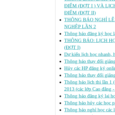
ĐIỂM (ĐỢT I ) VÀ LỊ
ĐIỂM (ĐỢT II)
THÔNG BÁO NGHỈ LỄ 
NGHỆP LẦN 2
Thông báo đăng ký học lại
THÔNG BÁO: LỊCH HỌ
(ĐỢT I)
Dự kiến lịch học nhanh, họ
Thông báo thay đổi giảng
Hủy các HP đăng ký onlin
Thông báo thay đổi giản
Thông báo lịch thi lần 1 
2013 (các lớp Cao đẳng -
Thông báo đăng ký lại
Thông báo hủy các học p
Thông báo nghỉ học các l