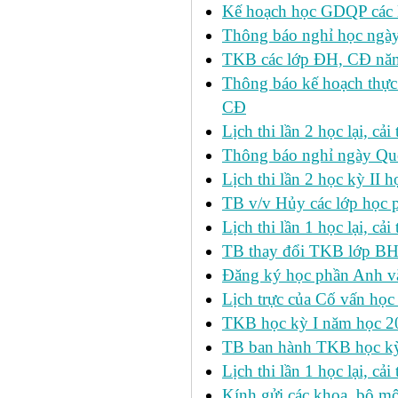
Kế hoạch học GDQP các 
Thông báo nghỉ học ngày
TKB các lớp ĐH, CĐ nă
Thông báo kế hoạch thực
CĐ
Lịch thi lần 2 học lại, c
Thông báo nghỉ ngày Qu
Lịch thi lần 2 học kỳ I
TB v/v Hủy các lớp học 
Lịch thi lần 1 học lại, c
TB thay đổi TKB lớp BH
Đăng ký học phần Anh v
Lịch trực của Cố vấn học
TKB học kỳ I năm học 2
TB ban hành TKB học kỳ 
Lịch thi lần 1 học lại, c
Kính gửi các khoa, bộ mô