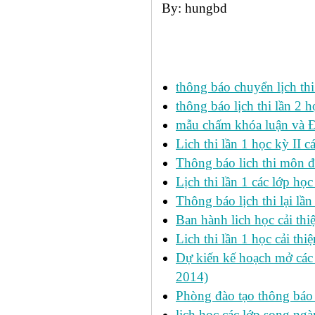
By: hungbd
Các tin đã đưa:
thông báo chuyển lịch th
thông báo lịch thi lần 2 h
mẫu chấm khóa luận và 
Lich thi lần 1 học kỳ II 
Thông báo lich thi môn đi
Lịch thi lần 1 các lớp họ
Thông báo lịch thi lại lần
Ban hành lich học cải thi
Lich thi lần 1 học cải th
Dự kiến kế hoạch mở các l
2014)
Phòng đào tạo thông báo 
lịch học các lớp song ng