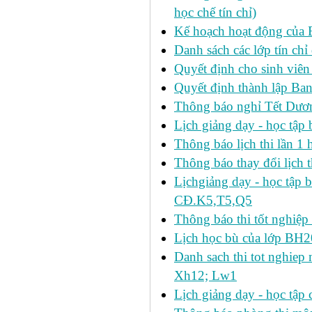
học chế tín chỉ)
Kế hoạch hoạt động của 
Danh sách các lớp tín ch
Quyết định cho sinh viên
Quyết định thành lập Ban
Thông báo nghỉ Tết Dươ
Lịch giảng dạy - học tậ
Thông báo lịch thi lần 1 h
Thông báo thay đổi lịch t
Lịchgiảng dạy - học tập 
CĐ.K5,T5,Q5
Thông báo thi tốt nghiệp 
Lịch học bù của lớp BH2
Danh sach thi tot nghie
Xh12; Lw1
Lịch giảng dạy - học tập 