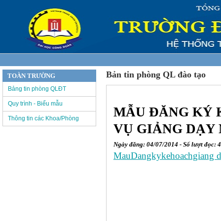
Bản tin phòng QL đào tạo
TOÀN TRƯỜNG
Bảng tin phòng QLĐT
Quy trình - Biểu mẫu
MẪU ĐĂNG KÝ 
Thông tin các Khoa/Phòng
VỤ GIẢNG DẠY N
Ngày đăng: 04/07/2014 - Số lượt đọc: 
MauDangkykehoachgiang d