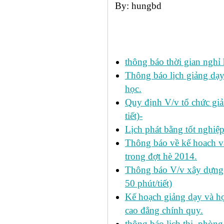
By: hungbd
Các tin đã đưa:
thông báo thời gian nghỉ 
Thông báo lịch giảng dạy
học.
Quy định V/v tổ chức giả
tiết)-
Lịch phát bằng tốt nghiệ
Thông báo về kế hoach và 
trong đợt hè 2014.
Thông báo V/v xây dựng k
50 phút/tiết)
Kế hoạch giảng dạy và họ
cao đẳng chính quy.
thông báo lịch thi, phòng