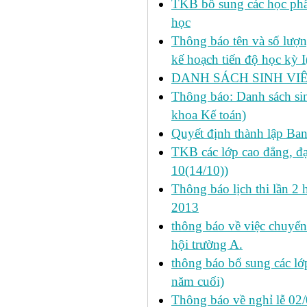
TKB bổ sung các học phần
học
Thông báo tên và số lượn
kế hoạch tiến độ học kỳ 
DANH SÁCH SINH VIÊ
Thông báo: Danh sách si
khoa Kế toán)
Quyết định thành lập Ba
TKB các lớp cao đẳng, đạ
10(14/10))
Thông báo lịch thi lần 2 
2013
thông báo về việc chuyển
hội trường A.
thông báo bổ sung các lớp
năm cuối)
Thông báo về nghỉ lễ 02