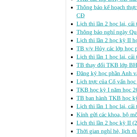
Thông báo kế hoạch thực
CĐ
Lịch thi lần 2 học lại, c
Thông báo nghỉ ngày Qu
Lịch thi lần 2 học kỳ I
TB v/v Hủy các lớp học 
Lịch thi lần 1 học lại, c
TB thay đổi TKB lớp BH
Đăng ký học phần Anh v
Lịch trực của Cố vấn học
TKB học kỳ I năm học 2
TB ban hành TKB học kỳ 
Lịch thi lần 1 học lại, c
Kính gửi các khoa, bộ mô
Lịch thi lần 2 học kỳ II 
Thời gian nghỉ hè, lịch 