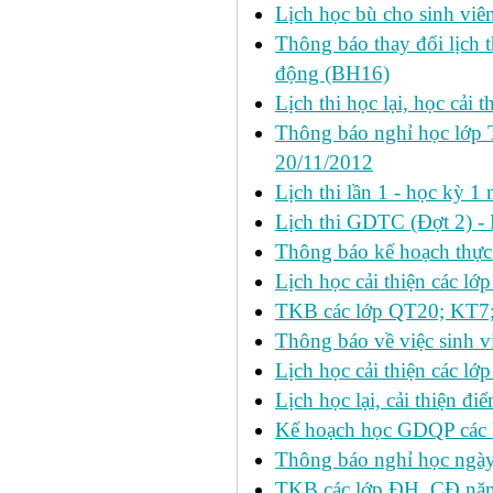
Lịch học bù cho sinh vi
Thông báo thay đổi lịch 
động (BH16)
Lịch thi học lại, học cải 
Thông báo nghỉ học lớp 
20/11/2012
Lịch thi lần 1 - học kỳ
Lịch thi GDTC (Đợt 2) -
Thông báo kế hoạch thực 
Lịch học cải thiện các l
TKB các lớp QT20; KT7;
Thông báo về việc sinh v
Lịch học cải thiện các l
Lịch học lại, cải thiện đ
Kế hoạch học GDQP các 
Thông báo nghỉ học ngày
TKB các lớp ĐH, CĐ nă