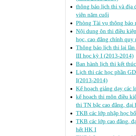
thông báo lịch thi và địa
viên năm cuối
Phòng Tài vụ thông báo n
Nội dung ôn thi điều kiện 
học, cao đẳng chính quy 
Thông báo lịch thi lại lần
III học kỳ I (2013-2014)
Ban hành lịch thi kết thú
Lịch thi các học phần GD
I(2013-2014)
Kế hoạch giảng dạy các l
kế hoạch thi môn điều ki
thi TN bậc cao đẳng, đại
TKB các lớp nhập học bổ
TKB các lớp cao đẳng, đạ
hết HK I