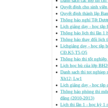
Danh sách các lớp tín ch
Quyết định cho sinh viên
Quyết định thành lập Ban
Thông báo nghỉ Tết Dươ
Lịch giảng dạy - học tậ
Thông báo lịch thi lần 1 h
Thông báo thay đổi lịch t
Lịchgiảng dạy - học tập 
CĐ.K5,T5,Q5
Thông báo thi tốt nghiệp 
Lịch học bù của lớp BH2
Danh sach thi tot nghie
Xh12; Lw1
Lịch giảng dạy - học tập 
Thông báo phòng thi môn 
đẳng (2010-2013)
Lịch thi lần 1 - học kỳ 