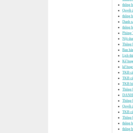
thông b
Quyết 
thông 
Danh sá
thông b
Phòng T
Nội dun
Thông b
Ban hàn
Lịch th
Kế hoạc
kế hoạc
TKB các
TKB các
TKB bổ 
Thông b
DANH 
Thông b
Quyết đ
TKB các
Thông b
thông b
thông b