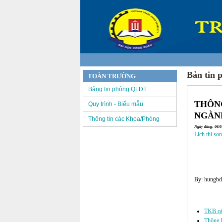
Bản tin 
TOÀN TRƯỜNG
Bảng tin phòng QLĐT
THÔNG
Quy trình - Biểu mẫu
NGÀNH
Thông tin các Khoa/Phòng
Ngày đăng: 06/01
Lich thi so
By: hungbd
Các tin đã đư
TKB các
Thông b