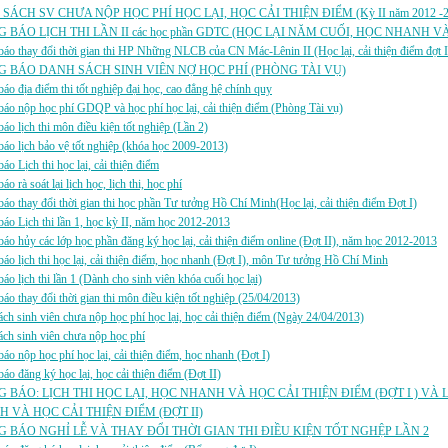
SÁCH SV CHƯA NỘP HỌC PHÍ HỌC LẠI, HỌC CẢI THIỆN ĐIỂM (Kỳ II năm 2012 -2
 BÁO LỊCH THI LẦN II các học phần GDTC (HỌC LẠI NĂM CUỐI, HỌC NHANH V
áo thay đổi thời gian thi HP Những NLCB của CN Mác-Lênin II (Học lại, cải thiện điểm đợt I
 BÁO DANH SÁCH SINH VIÊN NỢ HỌC PHÍ (PHÒNG TÀI VỤ)
áo địa điểm thi tốt nghiệp đại học, cao đẳng hệ chính quy
áo nộp học phí GDQP và học phí học lại, cải thiện điểm (Phòng Tài vụ)
áo lịch thi môn điều kiện tốt nghiệp (Lần 2)
áo lịch bảo vệ tốt nghiệp (khóa học 2009-2013)
áo Lịch thi học lại, cải thiện điểm
o rà soát lại lịch học, lịch thi, học phí
áo thay đổi thời gian thi học phần Tư tưởng Hồ Chí Minh(Học lại, cải thiện điểm Đợt I)
áo Lịch thi lần 1, học kỳ II, năm học 2012-2013
áo hủy các lớp học phần đăng ký học lại, cải thiện điểm online (Đợt II), năm học 2012-2013
áo lịch thi học lại, cải thiện điểm, học nhanh (Đợt I), môn Tư tưởng Hồ Chí Minh
áo lịch thi lần 1 (Dành cho sinh viên khóa cuối học lại)
áo thay đổi thời gian thi môn điều kiện tốt nghiệp (25/04/2013)
ch sinh viên chưa nộp học phí học lại, học cải thiện điểm (Ngày 24/04/2013)
ch sinh viên chưa nộp học phí
áo nộp học phí học lại, cải thiện điểm, học nhanh (Đợt I)
áo đăng ký học lại, học cải thiện điểm (Đợt II)
 BÁO: LỊCH THI HỌC LẠI, HỌC NHANH VÀ HỌC CẢI THIỆN ĐIỂM (ĐỢT I ) VÀ 
 VÀ HỌC CẢI THIỆN ĐIỂM (ĐỢT II)
 BÁO NGHỈ LỄ VÀ THAY ĐỔI THỜI GIAN THI ĐIỀU KIỆN TỐT NGHỆP LẦN 2