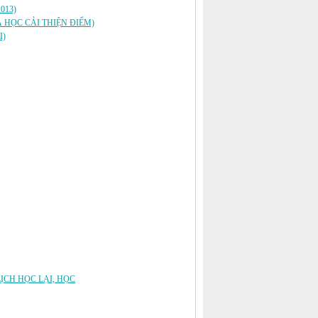
013)
À HỌC CẢI THIỆN ĐIỂM)
I)
LỊCH HỌC LẠI, HỌC