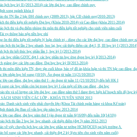
áo lịch học kỳ II (2013-2014) các lớp đại học, cao đẳng chính quy.
định song ngành khóa 4
báo thi TN lần 2 bậc ĐH chính quy (2009-2013), bậc CĐ chính quy(2010-2013)
ch thi điều kiện tốt nghiệp Đại học (Khóa 2010-2014) và Cao đẳng (khóa 2011-2014)
áo lịch thi và địa điểm phòng thi môn thi điều kiện tốt nghiệp cho sinh viên năm cuối
ài vụ thông báo nộp tiền học phí
g ôn thi điều kiện tốt nghiệp lý luận chính trị - dùng cho các lớp đại học, cao đẳng chính quy 
áo lịch thi lại lần 2 học nhanh, hoc lại, học cải thiện điểm các đợt I, II, III học kỳ I (2013-2014
h lịch thi kết thúc học phần lần 1, học kỳ I (2013-2014)
i các học phần GDTC đợt I, các học phần tin học ứng dụng học kỳ I(2013-2014)
h giảng dạy các lớp cao đẳng, Đại học học kỳ II(2013-2014)
h thi môn điều kiện TN, thực tập cuối khoa, bảo vệ đồ án,khóa luận và thi TN bậc cao đẳng, đ
 lớp nhập học bổ sung (10/10). Áp dụng từ tuần 11(21/10/2013)
 lớp cao đẳng, đại học năm thứ I - áp dụng từ tuần 11 (21/10/2013) đến hết HK I
sung các học phần còn lại trong học kỳ I của một số lớp cao đẳng , đại học
áo tên và số lượng các lớp đại học, cao đẳng năm thứ I đang thực hiện kế hoạch tiến độ học k
SÁCH SINH VIÊN CÁC LỚP - KHÓA TUYỂN SINH 2013
áo: Danh sách sinh viên phải chuyển lớp (Khoa Tài chính ngân hàng và khoa Kế toán)
ịnh thành lập Ban cố vấn học tập năm học 2013-2014
 lớp cao đẳng, đại học năm thứ I (áp dụng từ tuần 6(16/09) đến tuần 10(14/10))
áo lịch thi lần 2 học lại, học nhanh, cải thiện điểm (đợt 3) năm 2012-2013
áo về việc chuyển lịch học các lớp học phần tư tưởng HCM(DC03) tại hội trường A.
áo bổ sung các lớp học nhanh, cải thiện đợt 2 kỳ I(ưu tiên cho sinh viên năm cuối)