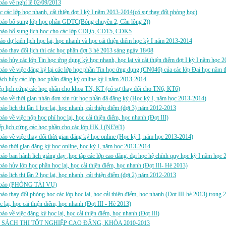
áo về nghỉ lễ 02/09/2013
c các lớp học nhanh, cải thiện đợt I kỳ I năm 2013-2014(có sự thay đổi phòng học)
báo bổ sung lớp học phần GDTC(Bóng chuyền 2, Cầu lông 2))
báo bổ sung lịch học cho các lớp CĐQ5, CĐT5, CĐK5
áo dự kiến lịch học lại, học nhanh và học cải thiện điểm học kỳ I năm 2013-2014
áo thay đổi lịch thi các học phần đợt 3 hè 2013 sáng ngày 18/08
áo hủy các lớp Tin học ứng dụng kỳ học nhanh, học lại và cải thiện điểm đợt I kỳ I năm học 
áo về việc đăng ký lại các lớp học phần Tin học ứng dụng (CN046) của các lớp Đại học năm t
ch hủy các lớp học phần đăng ký online kỳ I năm 2013-2014
p lịch cứng các học phần cho khoa TN, KT (có sự thay đổi cho TN6, KT6)
áo về thời gian nhận đơn xin rút học phần đã đăng ký (Học kỳ I, năm học 2013-2014)
áo lịch thi lần 1 học lại, học nhanh, cải thiện điểm (đợt 3) năm 2012-2013
áo về việc nộp học phí học lại, học cải thiện điểm, học nhanh (Đợt III)
p lịch cứng các học phần cho các lớp HK I (NEW1)
áo về việc thay đổi thời gian đăng ký học online (Học kỳ I, năm học 2013-2014)
áo thời gian đăng ký học online, học kỳ I, năm học 2013-2014
áo ban hành lịch giảng dạy ,học tập các lớp cao đẳng, đại học hệ chính quy học kỳ I năm học
áo hủy lớp học phần học lại, học cải thiện điểm, học nhanh (Đợt III- Hè 2013)
áo lịch thi lần 2 học lại, học nhanh, cải thiện điểm (đợt 2) năm 2012-2013
 báo (PHÒNG TÀI VỤ)
áo thay đổi phòng học các lớp học lại, học cải thiện điểm, học nhanh (Đợt III-hè 2013) trong
c lại, học cải thiện điểm, học nhanh (Đợt III - Hè 2013)
áo về việc đăng ký học lại, học cải thiện điểm, học nhanh (Đợt III)
SÁCH THI TỐT NGHIỆP CAO ĐẲNG, KHÓA 2010-2013