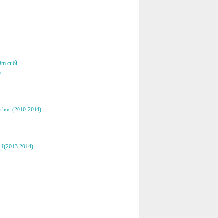
năm cuối.
)
ại học (2010-2014)
ỳ I(2013-2014)