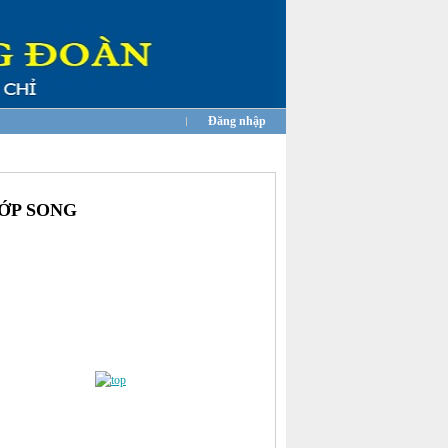
Đăng nhập
LỚP SONG