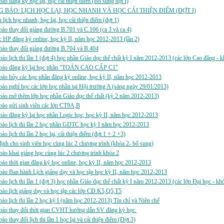
áo đăng ký học lại, học cải thiện điểm (Bổ sung đợt I)
 BÁO: LỊCH HỌC LẠI, HỌC NHANH VÀ HỌC CẢI THIỆN ĐIỂM (ĐỢT I)
 lịch học nhanh, học lại, học cải thiện điểm (đợt 1)
áo thay đổi giảng đường B.701 và C.106 (ca 3 và ca 4)
 HP đăng ký online, học kỳ II, năm học 2012-2013 (lần 2)
báo thay đổi giảng đường B.704 và B.404
áo lịch thi lần 1 (đợt 4) học phần Giáo dục thể chất kỳ I năm 2012-2013 (các lớp Cao đẳng - 
báo đăng ký lại học phần "TOÁN CAO CẤP C1"
áo hủy các học phần đăng ký online, học kỳ II, năm học 2012-2013
áo nghỉ học các lớp học phần tại Hội trường A (sáng ngày 29/01/2013)
áo mở thêm lớp học phần Giáo dục thể chất (kỳ 2 năm 2012-2013)
báo gửi sinh viên các lớp CT9A,B
áo đăng ký lại học phần Logic học, học kỳ II, năm học 2012-2013
áo lịch thi lần 2 học phần GDTC học kỳ I năm học 2012-2013
áo lịch thi lần 2 học lại, cải thiện điểm (đợt 1 + 2 +3)
ịnh cho sinh viên học cùng lúc 2 chương trình (khóa 2- bổ sung)
áo khai giảng học cùng lúc 2 chương trình khóa 2
áo thời gian đăng ký học online, học kỳ II, năm học 2012-2013
áo Ban hành Lịch giảng dạy và học tập học kỳ II, năm học 2012-2013
áo lịch thi lần 1 (đợt 3) học phần Giáo dục thể chất kỳ I năm 2012-2013 (các lớp Đại học - kh
áo lịch giảng dạy và học tập các lớp CĐ.K5,Q5,T5
áo lịch thi lần 2 học kỳ I (năm học 2012-2013) Tín chỉ và Niên chế
báo thay đổi thời gian CVHT hướng dẫn SV đăng ký học.
áo thay đổi lịch thi lần 1 học lại và cải thiện điểm (Đợt 3)