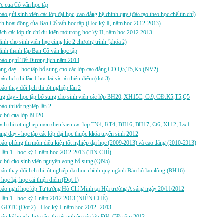
ực của Cố vấn học tập
áo gửi sinh viên các lớp đại học, cao đẳng hệ chính quy (đào tạo theo học chế tín chỉ)
h hoạt động của Ban Cố vấn học tập (Học kỳ II, năm học 2012-2013)
ch các lớp tín chỉ dự kiến mở trong học kỳ II, năm học 2012-2013
ịnh cho sinh viên học cùng lúc 2 chương trình (khóa 2)
ịnh thành lập Ban Cố vấn học tập
báo nghỉ Tết Dương lịch năm 2013
ảng dạy - học tập bổ sung cho các lớp cao đẳng CĐ.Q5,T5,K5 (NV2)
áo lịch thi lần 1 học lại và cải thiện điểm (đợt 3)
áo thay đổi lịch thi tốt nghiệp lần 2
ảng dạy - học tập bổ sung cho sinh viên các lớp BH20, XH15C, Ct9, CĐ.K5,T5,Q5
áo thi tốt nghiệp lần 2
ọc bù của lớp BH20
ach thi tot nghiep mon dieu kien cac lop TN4, KT4, BH16; BH17; Ct6; Xh12; Lw1
ảng dạy - học tập các lớp đại học thuộc khóa tuyển sinh 2012
áo phòng thi môn điều kiện tốt nghiệp đại học (2009-2013) và cao đẳng (2010-2013)
i lần 1 - học kỳ 1 năm học 2012-2013 (TÍN CHỈ)
ọc bù cho sinh viên nguyện vọng bổ sung (QN5)
áo thay đổi lịch thi tốt nghiệp đại học chính quy ngành Bảo hộ lao động (BH16)
i học lại, học cải thiện điểm (Đợt 1)
áo nghỉ học lớp Tư tưởng Hồ Chí Minh tại Hội trường A sáng ngày 20/11/2012
hi lần 1 - học kỳ 1 năm 2012-2013 (NIÊN CHẾ)
i GDTC (Đợt 2) - Học kỳ I, năm học 2012 -2013
áo kế hoạch thực tập, thi tốt nghiệp các lớp ĐH, CĐ năm 2013