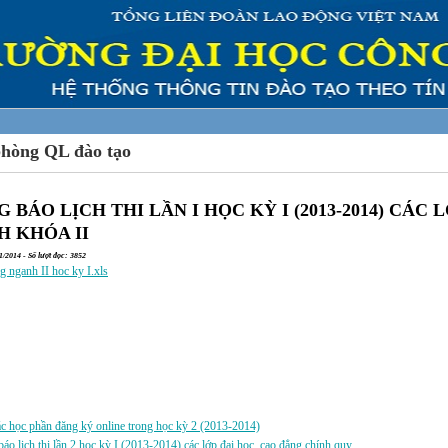
phòng QL đào tạo
 BÁO LỊCH THI LẦN I HỌC KỲ I (2013-2014) CÁC 
 KHÓA II
/2014 - Số lượt đọc: 3852
ng nganh II hoc ky I.xls
a:
 học phần đăng ký online trong học kỳ 2 (2013-2014)
áo lịch thi lần 2 học kỳ I (2013-2014) các lớp đại học, cao đẳng chính quy.