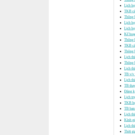
Lịch họ
TKB cá
Thông b
Lịch họ
Lịch họ
Kế hoạ
Thông b
TKB cá
Thông 
Lịch th
Thông 
Lịch th
TB v/v 
Lịch th
TB tha
Đăng k
Lịch tr
TKB họ
TB ban
Lịch th
Kính gử
Lịch th
Thời gi