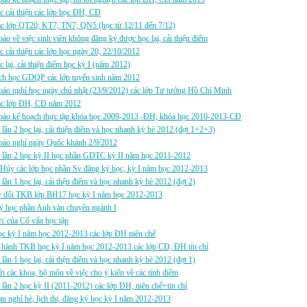
c cải thiện các lớp học ĐH, CĐ
c lớp QT20; KT7; TN7; QN5 (học từ 12/11 đến 7/12)
áo về việc sinh viên không đăng ký được học lại, cải thiện điểm
c cải thiện các lớp học ngày 20, 22/10/2012
c lại, cải thiện điểm học kỳ I (năm 2012)
ch học GDQP các lớp tuyển sinh năm 2012
áo nghỉ học ngày chủ nhật (23/9/2012) các lớp Tư tưởng Hồ Chí Minh
c lớp ĐH, CĐ năm 2012
báo kế hoạch thực tập khóa học 2009-2013 -ĐH; khóa học 2010-2013-CĐ
i lần 2 học lại, cải thiện điểm và học nhanh kỳ hè 2012 (đợt 1+2+3)
báo nghỉ ngày Quốc khánh 2/9/2012
i lần 2 học kỳ II học phần GDTC kỳ II năm học 2011-2012
Hủy các lớp học phần Sv đăng ký học, kỳ I năm học 2012-2013
i lần 1 học lại, cải thện điểm và học nhanh kỳ hè 2012 (đợt 2)
y đổi TKB lớp BH17 học kỳ I năm học 2012-2013
ý học phần Anh văn chuyên ngành I
ực của Cố vấn học tập
c kỳ I năm học 2012-2013 các lớp ĐH niên chế
 hành TKB học kỳ I năm học 2012-2013 các lớp CĐ, ĐH tín chỉ
i lần 1 học lại, cải thện điểm và học nhanh kỳ hè 2012 (đợt 1)
i các khoa, bộ môn về việc cho ý kiến về các tính điểm
i lần 2 học kỳ II (2011-2012) các lớp ĐH, niên chế+tin chỉ
an nghỉ hè, lịch thi, đăng ký học kỳ I năm 2012-2013