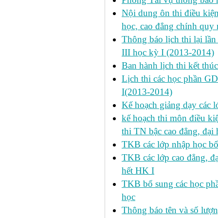
Nội dung ôn thi điều kiện 
học, cao đẳng chính quy 
Thông báo lịch thi lại lần
III học kỳ I (2013-2014)
Ban hành lịch thi kết thú
Lịch thi các học phần GD
I(2013-2014)
Kế hoạch giảng dạy các l
kế hoạch thi môn điều ki
thi TN bậc cao đẳng, đại
TKB các lớp nhập học bổ
TKB các lớp cao đẳng, đạ
hết HK I
TKB bổ sung các học phần
học
Thông báo tên và số lượn