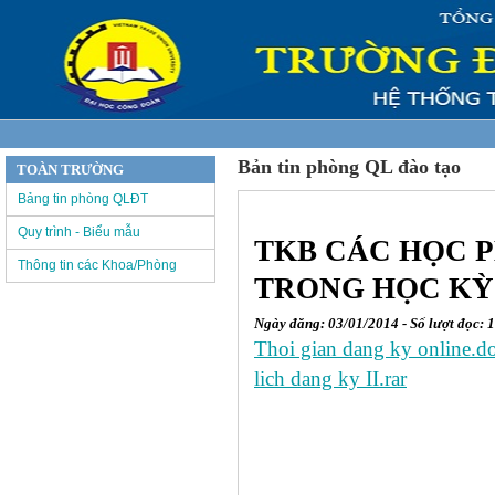
Bản tin phòng QL đào tạo
TOÀN TRƯỜNG
Bảng tin phòng QLĐT
Quy trình - Biểu mẫu
TKB CÁC HỌC 
Thông tin các Khoa/Phòng
TRONG HỌC KỲ 2
Ngày đăng: 03/01/2014 - Số lượt đọc: 
Thoi gian dang ky online.d
lich dang ky II.rar