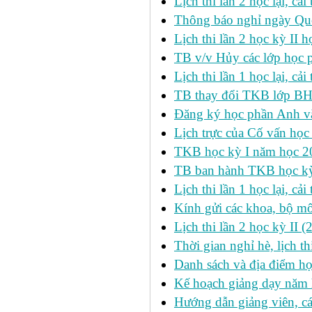
Lịch thi lần 2 học lại, c
Thông báo nghỉ ngày Qu
Lịch thi lần 2 học kỳ I
TB v/v Hủy các lớp học 
Lịch thi lần 1 học lại, c
TB thay đổi TKB lớp BH
Đăng ký học phần Anh v
Lịch trực của Cố vấn học
TKB học kỳ I năm học 2
TB ban hành TKB học kỳ 
Lịch thi lần 1 học lại, c
Kính gửi các khoa, bộ mô
Lịch thi lần 2 học kỳ II 
Thời gian nghỉ hè, lịch 
Danh sách và địa điểm học
Kế hoạch giảng dạy năm
Hướng dẫn giảng viên, c