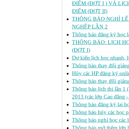
ĐIỂM (ĐỢT I ) VÀ LỊ
ĐIỂM (ĐỢT II)
THÔNG BÁO NGHỈ LỄ 
NGHỆP LẦN 2
Thông báo đăng ký học lại
THÔNG BÁO: LỊCH HỌ
(ĐỢT I)
Dự kiến lịch học nhanh, họ
Thông báo thay đổi giảng
Hủy các HP đăng ký onlin
Thông báo thay đổi giản
Thông báo lịch thi lần 1 
2013 (các lớp Cao đẳng -
Thông báo đăng ký lại
Thông báo hủy các học p
Thông báo nghỉ học các l
Thông báo mở thêm lớp h