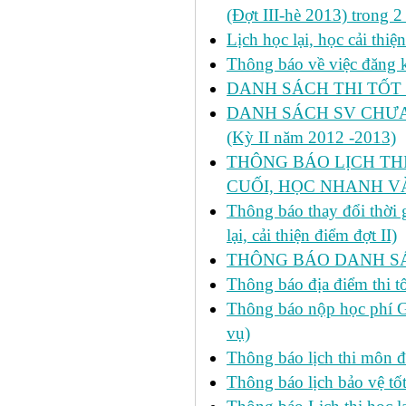
(Đợt III-hè 2013) trong 
Lịch học lại, học cải thi
Thông báo về việc đăng ký
DANH SÁCH THI TỐT 
DANH SÁCH SV CHƯA 
(Kỳ II năm 2012 -2013)
THÔNG BÁO LỊCH THI 
CUỐI, HỌC NHANH VÀ
Thông báo thay đổi thời
lại, cải thiện điểm đợt II)
THÔNG BÁO DANH SÁC
Thông báo địa điểm thi t
Thông báo nộp học phí GD
vụ)
Thông báo lịch thi môn đ
Thông báo lịch bảo vệ tố