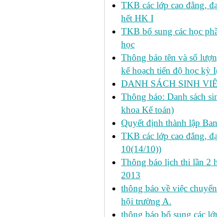
TKB các lớp cao đẳng, đạ
hết HK I
TKB bổ sung các học phần
học
Thông báo tên và số lượn
kế hoạch tiến độ học kỳ 
DANH SÁCH SINH VIÊ
Thông báo: Danh sách si
khoa Kế toán)
Quyết định thành lập Ba
TKB các lớp cao đẳng, đạ
10(14/10))
Thông báo lịch thi lần 2 
2013
thông báo về việc chuyển
hội trường A.
thông báo bổ sung các lớp