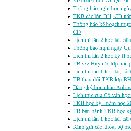
Kế hoạch học GDQP các 
Thông báo nghỉ học ngày
TKB các lớp ĐH, CĐ nă
Thông báo kế hoạch thực
CĐ
Lịch thi lần 2 học lại, c
Thông báo nghỉ ngày Qu
Lịch thi lần 2 học kỳ I
TB v/v Hủy các lớp học 
Lịch thi lần 1 học lại, c
TB thay đổi TKB lớp BH
Đăng ký học phần Anh v
Lịch trực của Cố vấn học
TKB học kỳ I năm học 2
TB ban hành TKB học kỳ 
Lịch thi lần 1 học lại, c
Kính gửi các khoa, bộ mô