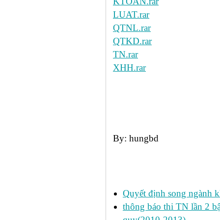
KTOAN.rar
LUAT.rar
QTNL.rar
QTKD.
rar
TN.rar
XHH.rar
By: hungbd
Các tin đã đưa:
Quyết định song ngành k
thông báo thi TN lần 2 
quy(2010-2013)