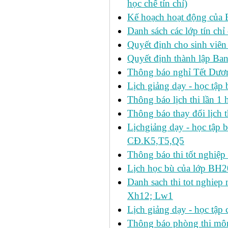
học chế tín chỉ)
Kế hoạch hoạt động của 
Danh sách các lớp tín ch
Quyết định cho sinh viên
Quyết định thành lập Ban
Thông báo nghỉ Tết Dươ
Lịch giảng dạy - học tậ
Thông báo lịch thi lần 1 h
Thông báo thay đổi lịch t
Lịchgiảng dạy - học tập 
CĐ.K5,T5,Q5
Thông báo thi tốt nghiệp 
Lịch học bù của lớp BH2
Danh sach thi tot nghie
Xh12; Lw1
Lịch giảng dạy - học tập 
Thông báo phòng thi môn 