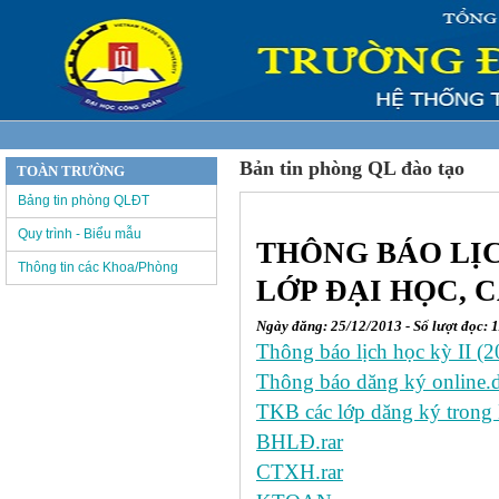
Bản tin phòng QL đào tạo
TOÀN TRƯỜNG
Bảng tin phòng QLĐT
Quy trình - Biểu mẫu
THÔNG BÁO LỊCH
Thông tin các Khoa/Phòng
LỚP ĐẠI HỌC, 
Ngày đăng: 25/12/2013 - Số lượt đọc: 
Thông báo lịch học kỳ II (
Thông báo dăng ký online.
TKB các lớp dăng ký trong 
BHLĐ.rar
CTXH.rar