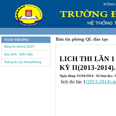
Bản tin phòng QL đào tạo
TOÀN TRƯỜNG
Bảng tin phòng QLĐT
Quy trình - Biểu mẫu
LICH THI LẦN 1
Thông tin các Khoa/Phòng
KỲ II(2013-2014
Ngày đăng: 03/04/2014 - Số lượt đọc: 
lich thi làn 1
(2013-2014).d