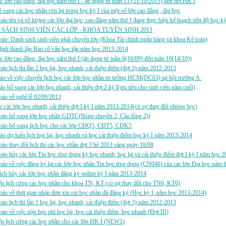
 lớp cao đẳng, đại học năm thứ I - áp dụng từ tuần 11 (21/10/2013) đến hết HK I
sung các học phần còn lại trong học kỳ I của một số lớp cao đẳng , đại học
áo tên và số lượng các lớp đại học, cao đẳng năm thứ I đang thực hiện kế hoạch tiến độ học k
SÁCH SINH VIÊN CÁC LỚP - KHÓA TUYỂN SINH 2013
áo: Danh sách sinh viên phải chuyển lớp (Khoa Tài chính ngân hàng và khoa Kế toán)
ịnh thành lập Ban cố vấn học tập năm học 2013-2014
 lớp cao đẳng, đại học năm thứ I (áp dụng từ tuần 6(16/09) đến tuần 10(14/10))
áo lịch thi lần 2 học lại, học nhanh, cải thiện điểm (đợt 3) năm 2012-2013
áo về việc chuyển lịch học các lớp học phần tư tưởng HCM(DC03) tại hội trường A.
áo bổ sung các lớp học nhanh, cải thiện đợt 2 kỳ I(ưu tiên cho sinh viên năm cuối)
áo về nghỉ lễ 02/09/2013
c các lớp học nhanh, cải thiện đợt I kỳ I năm 2013-2014(có sự thay đổi phòng học)
báo bổ sung lớp học phần GDTC(Bóng chuyền 2, Cầu lông 2))
báo bổ sung lịch học cho các lớp CĐQ5, CĐT5, CĐK5
áo dự kiến lịch học lại, học nhanh và học cải thiện điểm học kỳ I năm 2013-2014
áo thay đổi lịch thi các học phần đợt 3 hè 2013 sáng ngày 18/08
áo hủy các lớp Tin học ứng dụng kỳ học nhanh, học lại và cải thiện điểm đợt I kỳ I năm học 
áo về việc đăng ký lại các lớp học phần Tin học ứng dụng (CN046) của các lớp Đại học năm t
ch hủy các lớp học phần đăng ký online kỳ I năm 2013-2014
p lịch cứng các học phần cho khoa TN, KT (có sự thay đổi cho TN6, KT6)
áo về thời gian nhận đơn xin rút học phần đã đăng ký (Học kỳ I, năm học 2013-2014)
áo lịch thi lần 1 học lại, học nhanh, cải thiện điểm (đợt 3) năm 2012-2013
áo về việc nộp học phí học lại, học cải thiện điểm, học nhanh (Đợt III)
p lịch cứng các học phần cho các lớp HK I (NEW1)