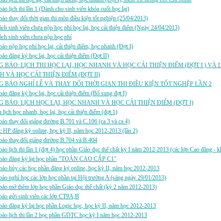
áo lịch thi lần 1 (Dành cho sinh viên khóa cuối học lại)
áo thay đổi thời gian thi môn điều kiện tốt nghiệp (25/04/2013)
ch sinh viên chưa nộp học phí học lại, học cải thiện điểm (Ngày 24/04/2013)
ch sinh viên chưa nộp học phí
áo nộp học phí học lại, cải thiện điểm, học nhanh (Đợt I)
áo đăng ký học lại, học cải thiện điểm (Đợt II)
 BÁO: LỊCH THI HỌC LẠI, HỌC NHANH VÀ HỌC CẢI THIỆN ĐIỂM (ĐỢT I ) VÀ 
 VÀ HỌC CẢI THIỆN ĐIỂM (ĐỢT II)
 BÁO NGHỈ LỄ VÀ THAY ĐỔI THỜI GIAN THI ĐIỀU KIỆN TỐT NGHỆP LẦN 2
áo đăng ký học lại, học cải thiện điểm (Bổ sung đợt I)
 BÁO: LỊCH HỌC LẠI, HỌC NHANH VÀ HỌC CẢI THIỆN ĐIỂM (ĐỢT I)
 lịch học nhanh, học lại, học cải thiện điểm (đợt 1)
áo thay đổi giảng đường B.701 và C.106 (ca 3 và ca 4)
 HP đăng ký online, học kỳ II, năm học 2012-2013 (lần 2)
báo thay đổi giảng đường B.704 và B.404
áo lịch thi lần 1 (đợt 4) học phần Giáo dục thể chất kỳ I năm 2012-2013 (các lớp Cao đẳng - 
báo đăng ký lại học phần "TOÁN CAO CẤP C1"
áo hủy các học phần đăng ký online, học kỳ II, năm học 2012-2013
áo nghỉ học các lớp học phần tại Hội trường A (sáng ngày 29/01/2013)
áo mở thêm lớp học phần Giáo dục thể chất (kỳ 2 năm 2012-2013)
báo gửi sinh viên các lớp CT9A,B
áo đăng ký lại học phần Logic học, học kỳ II, năm học 2012-2013
áo lịch thi lần 2 học phần GDTC học kỳ I năm học 2012-2013