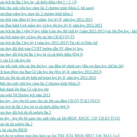
áo lịch thi lần 2 học lại, cải thiện điểm (đợt 1 + 2 +3)
ịnh cho sinh viên học cùng lúc 2 chương trình (khóa 2- bổ sung)
áo khai giảng học cùng lúc 2 chương trình khóa 2
áo thời gian đăng ký học online, học kỳ II, năm học 2012-2013
áo Ban hành Lịch giảng dạy và học tập học kỳ II, năm học 2012-2013
áo lịch thi lần 1 (đợt 3) học phần Giáo dục thể chất kỳ I năm 2012-2013 (các lớp Đại học - kh
áo lịch giảng dạy và học tập các lớp CĐ.K5,Q5,T5
áo lịch thi lần 2 học kỳ I (năm học 2012-2013) Tín chỉ và Niên chế
báo thay đổi thời gian CVHT hướng dẫn SV đăng ký học.
áo thay đổi lịch thi lần 1 học lại và cải thiện điểm (Đợt 3)
ực của Cố vấn học tập
áo gửi sinh viên các lớp đại học, cao đẳng hệ chính quy (đào tạo theo học chế tín chỉ)
h hoạt động của Ban Cố vấn học tập (Học kỳ II, năm học 2012-2013)
ch các lớp tín chỉ dự kiến mở trong học kỳ II, năm học 2012-2013
ịnh cho sinh viên học cùng lúc 2 chương trình (khóa 2)
ịnh thành lập Ban Cố vấn học tập
báo nghỉ Tết Dương lịch năm 2013
ảng dạy - học tập bổ sung cho các lớp cao đẳng CĐ.Q5,T5,K5 (NV2)
áo lịch thi lần 1 học lại và cải thiện điểm (đợt 3)
áo thay đổi lịch thi tốt nghiệp lần 2
ảng dạy - học tập bổ sung cho sinh viên các lớp BH20, XH15C, Ct9, CĐ.K5,T5,Q5
áo thi tốt nghiệp lần 2
ọc bù của lớp BH20
ach thi tot nghiep mon dieu kien cac lop TN4, KT4, BH16; BH17; Ct6; Xh12; Lw1