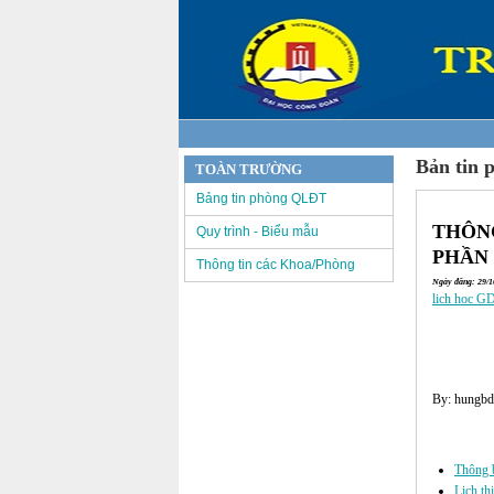
Bản tin 
TOÀN TRƯỜNG
Bảng tin phòng QLĐT
THÔNG
Quy trình - Biểu mẫu
PHẦN
Thông tin các Khoa/Phòng
Ngày đăng: 29/10
lich hoc G
By: hungbd
Các tin đã đư
Thông b
Lịch th