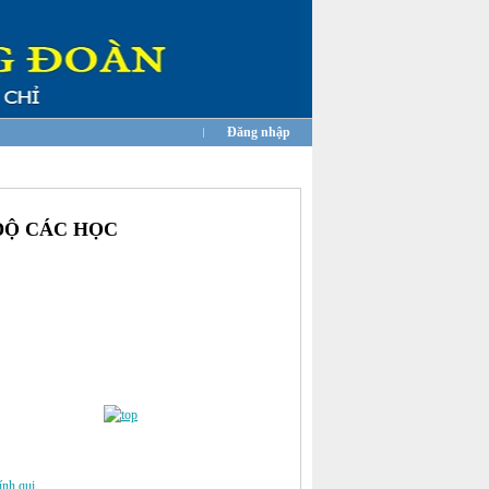
Đăng nhập
ĐỘ CÁC HỌC
nh qui .