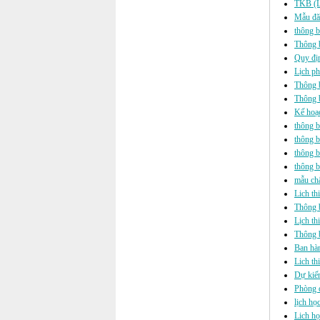
TKB (Lị
Mẫu đă
thông b
Thông b
Quy địn
Lịch ph
Thông b
Thông b
Kế hoạc
thông b
thông b
thông b
thông b
mẫu ch
Lich th
Thông b
Lịch th
Thông bá
Ban hàn
Lich th
Dự kiến
Phòng đ
lịch họ
Lich họ