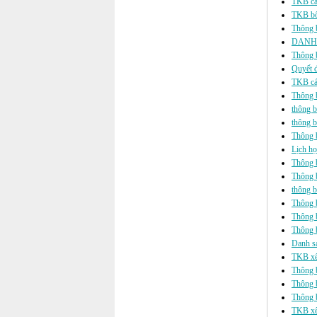
TKB các
TKB bổ 
Thông b
DANH 
Thông b
Quyết đ
TKB các
Thông b
thông b
thông b
Thông b
Lịch họ
Thông 
Thông 
thông b
Thông b
Thông b
Thông b
Danh sá
TKB xế
Thông b
Thông b
Thông b
TKB xế