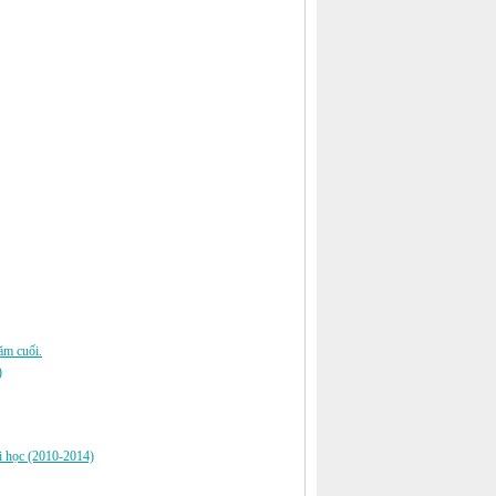
năm cuối.
)
ại học (2010-2014)