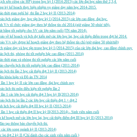
ch xếp cứng các HP) trong học kỳ I (2014-2015) các lớp đại học năm thứ 2,3,4.
ng ký kế hoach thực hiện nhiệm vụ giảng dạy năm học 2014-2015.
áo thời gian nghỉ hè, thi lần 2 học kỳ II (2013-2014)
áo lịch giảng dạy, học tập học kỳ I (2014-2015) các lớp cao đẳng, đại học.
h V/v tổ chức giảng dạy theo hệ thống tín chỉ 2014.(giờ giảng 50 phút/ tiết)-
át bằng tốt nghiệp cho SV các lớp năm cuối (TN năm 2014).
áo về kế hoach và lịch dự kiến mớ các lớp học lại, học cải thiện điểm trong đợt hè 2014.
áo V/v xây dựng kế hoạch giảng dạy theo hệ thống tín chỉ (giờ giảng 50 phút/tiết)
h giảng dạy và học tập trong học kỳ I (2014-2015) của các lớp đại học, cao đẳng chính quy.
áo lịch thi, phòng thi tốt nghiệp bậc cao đẳng (2011-2014)
áo thời gian và phòng thi tốt nghiệp các lớp năm cuối
áo chuyển lịch thi tốt nghiệp bậc cao đẳng (2011-2014)
áo lịch thi lần 2 học cải thiện đợt 3 kỳ II (2013-2014)
ấm khóa luận và Đồ án TN 2014
i lần 1 học kỳ II các lớp cao đẳng, đại học chính quy
áo lich thi môn điều kiện tốt nghiệp lần 2
i lần 1 các lớp học cải thiện đợt 3 học kỳ II(2013-2014)
o lịch thi lại lần 2 các lớp học cải thiện đợt 1 + đợt 2
h lich học cải thiện đợt III học kỳ II (2013-2014)
i lần 1 học cải thiện đợt II học kỳ II(2013-2014).- Sinh viên năm cuối
 kế hoạch mở các lớp học lại, học cải thiện điểm đợt III học kỳ II (2013-2014)
ào tạo thông báo chuyển lịch thi.
c các lớp song ngành kỳ II (2013-2014)
c lại đợt 2 kỳ II (Chỉ dành cho các sinh viên năm cuối )