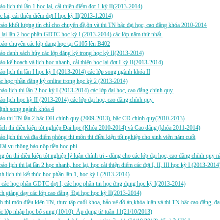
áo lịch thi lần 1 học lại, cải thiện điểm đợt 1 kỳ II(2013-2014)
c lại, cải thiện điểm đợt I học kỳ II(2013-1.2014)
áo khối lượng tín chỉ cho chuyên đề,ôn và thi TN bậc đại học, cao đẳng khóa 2010-2014
i lại lần 2 học phần GDTC học kỳ I (2013-2014) các lớp năm thứ nhất.
áo chuyển các lớp đang học tại G105 lên B402
áo danh sách hủy các lớp đăng ký trong học kỳ II(2013-2014)
áo kế hoach và lịch học nhanh, cải thiện học lại đợt I kỳ II(2013-2014)
áo lịch thi lần I học kỳ I (2013-2014) các lớp song ngành khóa II
 học phần đăng ký online trong học kỳ 2 (2013-2014)
áo lịch thi lần 2 học kỳ I (2013-2014) các lớp đại học, cao đẳng chính quy.
áo lịch học kỳ II (2013-2014) các lớp đại học, cao đẳng chính quy.
định song ngành khóa 4
báo thi TN lần 2 bậc ĐH chính quy (2009-2013), bậc CĐ chính quy(2010-2013)
ch thi điều kiện tốt nghiệp Đại học (Khóa 2010-2014) và Cao đẳng (khóa 2011-2014)
áo lịch thi và địa điểm phòng thi môn thi điều kiện tốt nghiệp cho sinh viên năm cuối
ài vụ thông báo nộp tiền học phí
g ôn thi điều kiện tốt nghiệp lý luận chính trị - dùng cho các lớp đại học, cao đẳng chính quy 
áo lịch thi lại lần 2 học nhanh, hoc lại, học cải thiện điểm các đợt I, II, III học kỳ I (2013-2014
h lịch thi kết thúc học phần lần 1, học kỳ I (2013-2014)
i các học phần GDTC đợt I, các học phần tin học ứng dụng học kỳ I(2013-2014)
h giảng dạy các lớp cao đẳng, Đại học học kỳ II(2013-2014)
h thi môn điều kiện TN, thực tập cuối khoa, bảo vệ đồ án,khóa luận và thi TN bậc cao đẳng, đ
 lớp nhập học bổ sung (10/10). Áp dụng từ tuần 11(21/10/2013)