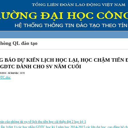
phòng QL đào tạo
 BÁO DỰ KIẾN LỊCH HỌC LẠI, HỌC CHẬM TIẾN 
 GDTC DÀNH CHO SV NĂM CUỐI
/2014 - Số lượt đọc: 3174
DTC.doc
a:
áo của phòng tài vụ về lịch thu tiền học cải thiện đợt 2 học kỳ 1
i lần 1(đợt 1) các học phần GDTC học kỳ I năm học 2014-2015 các lớp đại học, cao đẳng hệ chí