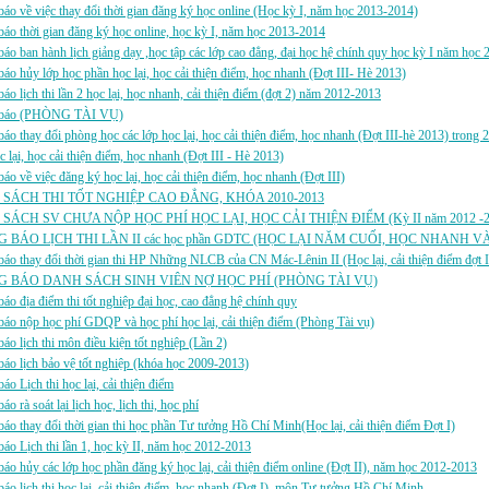
áo về việc thay đổi thời gian đăng ký học online (Học kỳ I, năm học 2013-2014)
áo thời gian đăng ký học online, học kỳ I, năm học 2013-2014
áo ban hành lịch giảng dạy ,học tập các lớp cao đẳng, đại học hệ chính quy học kỳ I năm học
áo hủy lớp học phần học lại, học cải thiện điểm, học nhanh (Đợt III- Hè 2013)
áo lịch thi lần 2 học lại, học nhanh, cải thiện điểm (đợt 2) năm 2012-2013
 báo (PHÒNG TÀI VỤ)
áo thay đổi phòng học các lớp học lại, học cải thiện điểm, học nhanh (Đợt III-hè 2013) trong
c lại, học cải thiện điểm, học nhanh (Đợt III - Hè 2013)
áo về việc đăng ký học lại, học cải thiện điểm, học nhanh (Đợt III)
SÁCH THI TỐT NGHIỆP CAO ĐẲNG, KHÓA 2010-2013
SÁCH SV CHƯA NỘP HỌC PHÍ HỌC LẠI, HỌC CẢI THIỆN ĐIỂM (Kỳ II năm 2012 -2
 BÁO LỊCH THI LẦN II các học phần GDTC (HỌC LẠI NĂM CUỐI, HỌC NHANH V
áo thay đổi thời gian thi HP Những NLCB của CN Mác-Lênin II (Học lại, cải thiện điểm đợt I
 BÁO DANH SÁCH SINH VIÊN NỢ HỌC PHÍ (PHÒNG TÀI VỤ)
áo địa điểm thi tốt nghiệp đại học, cao đẳng hệ chính quy
áo nộp học phí GDQP và học phí học lại, cải thiện điểm (Phòng Tài vụ)
áo lịch thi môn điều kiện tốt nghiệp (Lần 2)
áo lịch bảo vệ tốt nghiệp (khóa học 2009-2013)
áo Lịch thi học lại, cải thiện điểm
o rà soát lại lịch học, lịch thi, học phí
áo thay đổi thời gian thi học phần Tư tưởng Hồ Chí Minh(Học lại, cải thiện điểm Đợt I)
áo Lịch thi lần 1, học kỳ II, năm học 2012-2013
áo hủy các lớp học phần đăng ký học lại, cải thiện điểm online (Đợt II), năm học 2012-2013
áo lịch thi học lại, cải thiện điểm, học nhanh (Đợt I), môn Tư tưởng Hồ Chí Minh