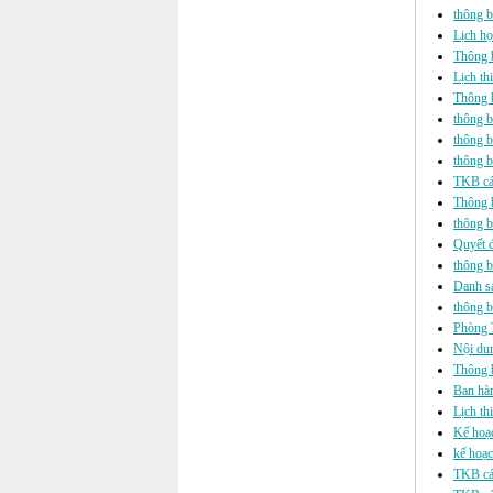
thông b
Lịch họ
Thông b
Lịch th
Thông b
thông b
thông b
thông b
TKB các
Thông b
thông b
Quyết 
thông 
Danh sá
thông b
Phòng T
Nội dun
Thông b
Ban hàn
Lịch th
Kế hoạc
kế hoạc
TKB các