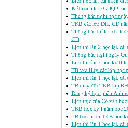
Lịch học lại, cải thiện đ
Kế hoạch học GDQP các 
Thông báo nghỉ học ngày
TKB các lớp ĐH, CĐ nă
Thông báo kế hoạch thực
CĐ
Lịch thi lần 2 học lại, c
Thông báo nghỉ ngày Qu
Lịch thi lần 2 học kỳ I
TB v/v Hủy các lớp học 
Lịch thi lần 1 học lại, c
TB thay đổi TKB lớp BH
Đăng ký học phần Anh v
Lịch trực của Cố vấn học
TKB học kỳ I năm học 2
TB ban hành TKB học kỳ 
Lịch thi lần 1 học lại, c