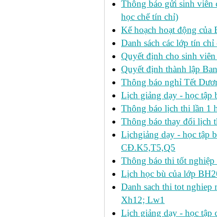
Thông báo gửi sinh viên c
học chế tín chỉ)
Kế hoạch hoạt động của 
Danh sách các lớp tín ch
Quyết định cho sinh viên
Quyết định thành lập Ban
Thông báo nghỉ Tết Dươ
Lịch giảng dạy - học tậ
Thông báo lịch thi lần 1 h
Thông báo thay đổi lịch t
Lịchgiảng dạy - học tập 
CĐ.K5,T5,Q5
Thông báo thi tốt nghiệp 
Lịch học bù của lớp BH2
Danh sach thi tot nghie
Xh12; Lw1
Lịch giảng dạy - học tập 