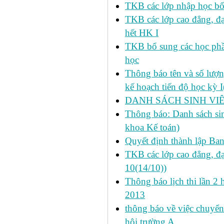
TKB các lớp nhập học bổ
TKB các lớp cao đẳng, đạ
hết HK I
TKB bổ sung các học phần
học
Thông báo tên và số lượn
kế hoạch tiến độ học kỳ 
DANH SÁCH SINH VIÊ
Thông báo: Danh sách si
khoa Kế toán)
Quyết định thành lập Ba
TKB các lớp cao đẳng, đạ
10(14/10))
Thông báo lịch thi lần 2 
2013
thông báo về việc chuyển
hội trường A.