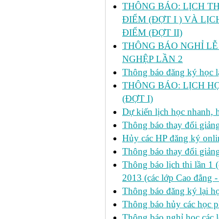
THÔNG BÁO: LỊCH TH
ĐIỂM (ĐỢT I ) VÀ LỊ
ĐIỂM (ĐỢT II)
THÔNG BÁO NGHỈ LỄ 
NGHỆP LẦN 2
Thông báo đăng ký học lại
THÔNG BÁO: LỊCH HỌ
(ĐỢT I)
Dự kiến lịch học nhanh, họ
Thông báo thay đổi giảng
Hủy các HP đăng ký onlin
Thông báo thay đổi giản
Thông báo lịch thi lần 1 
2013 (các lớp Cao đẳng -
Thông báo đăng ký lại
Thông báo hủy các học p
Thông báo nghỉ học các l