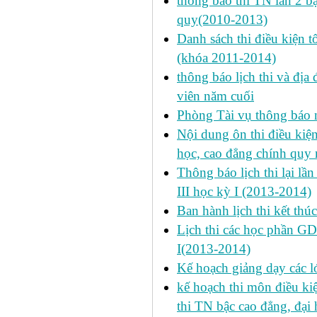
thông báo thi TN lần 2 
quy(2010-2013)
Danh sách thi điều kiện 
(khóa 2011-2014)
thông báo lịch thi và địa
viên năm cuối
Phòng Tài vụ thông báo n
Nội dung ôn thi điều kiện 
học, cao đẳng chính quy 
Thông báo lịch thi lại lần
III học kỳ I (2013-2014)
Ban hành lịch thi kết thú
Lịch thi các học phần GD
I(2013-2014)
Kế hoạch giảng dạy các l
kế hoạch thi môn điều ki
thi TN bậc cao đẳng, đại