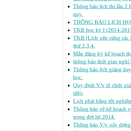
Thông báo lịch thi lần 2 
quy.
THÔNG BÁO LỊCH HỌC
TKB học kỳ I (2014-2015
TKB (Lịch xếp cứng các H
thứ 2,3,4.
Mẫu đăng ký kế hoach th
thông báo thời gian nghỉ 
Thông báo lịch giảng dạy
học.
Quy định V/v tổ chức giả
tiết)-
Lịch phát bằng tốt nghiệ
Thông báo về kế hoach và 
trong đợt hè 2014.
Thông báo V/v xây dựng k