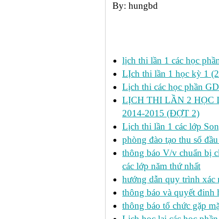
By: hungbd
Các tin đã đưa:
lịch thi lần 1 các học ph
LỊch thi lần 1 học kỳ 1 (
Lịch thi các học phần GDT
LỊCH THI LẦN 2 HỌC 
2014-2015 (ĐỢT 2)
Lịch thi lần 1 các lớp 
phòng đào tạo thu sổ đầu
thông báo V/v chuẩn bị c
các lớp năm thứ nhất
hướng dẫn quy trình xác 
thông báo và quyết đinh
thông báo tổ chức gặp mặ
Lịch học lại các học phầ