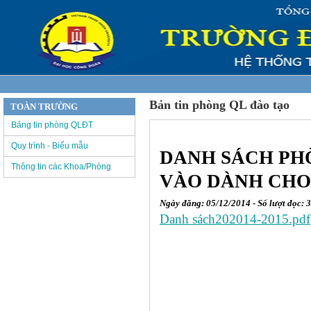
Bản tin phòng QL đào tạo
TOÀN TRƯỜNG
Bảng tin phòng QLĐT
Quy trình - Biểu mẫu
DANH SÁCH PH
Thông tin các Khoa/Phòng
VÀO DÀNH CHO
Ngày đăng: 05/12/2014 - Số lượt đọc: 
Danh sách202014-2015.pdf