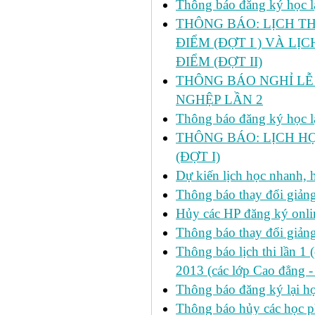
Thông báo đăng ký học lại
THÔNG BÁO: LỊCH TH
ĐIỂM (ĐỢT I ) VÀ LỊ
ĐIỂM (ĐỢT II)
THÔNG BÁO NGHỈ LỄ 
NGHỆP LẦN 2
Thông báo đăng ký học lại
THÔNG BÁO: LỊCH HỌ
(ĐỢT I)
Dự kiến lịch học nhanh, họ
Thông báo thay đổi giảng
Hủy các HP đăng ký onlin
Thông báo thay đổi giản
Thông báo lịch thi lần 1 
2013 (các lớp Cao đẳng -
Thông báo đăng ký lại
Thông báo hủy các học p