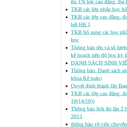
thi TN bậc cao đẳng, đại
TKB các lớp nhập học bổ
TKB các lớp cao đẳng, đạ
hết HK I
TKB bổ sung các học phần
học
Thông báo tên và số lượn
kế hoạch tiến độ học kỳ 
DANH SÁCH SINH VIÊ
Thông báo: Danh sách si
khoa Kế toán)
Quyết định thành lập Ba
TKB các lớp cao đẳng, đạ
10(14/10))
Thông báo lịch thi lần 2 
2013
thông báo về việc chuyển