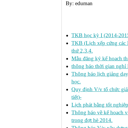
By: eduman
Các tin đã đưa:
TKB học kỳ I (2014-2015
TKB (Lịch xếp cứng các H
thứ 2,3,4.
Mẫu đăng ký kế hoach th
thông báo thời gian nghỉ 
Thông báo lịch giảng dạy
học.
Quy định V/v tổ chức giả
tiết)-
Lịch phát bằng tốt nghiệ
Thông báo về kế hoach và 
trong đợt hè 2014.
Thông báo V/v xây dựng k