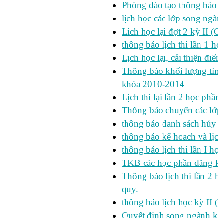
Phòng đào tạo thông báo 
lịch học các lớp song ng
Lich học lại đợt 2 kỳ II 
thông báo lịch thi lần 1 h
Lịch học lại, cải thiện đ
Thông báo khối lượng tín
khóa 2010-2014
Lịch thi lại lần 2 học p
Thông báo chuyển các lớ
thông báo danh sách hủy 
thông báo kế hoach và lịc
thông báo lịch thi lần I 
TKB các học phần đăng k
Thông báo lịch thi lần 2 
quy.
thông báo lịch học kỳ II 
Quyết định song ngành k