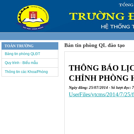
Bản tin phòng QL đào tạo
TOÀN TRƯỜNG
Bảng tin phòng QLĐT
Quy trình - Biểu mẫu
THÔNG BÁO LỊC
Thông tin các Khoa/Phòng
CHỈNH PHÒNG 
Ngày đăng: 25/07/2014 - Số lượt đọc: 
UserFiles/vtcms/2014/7/