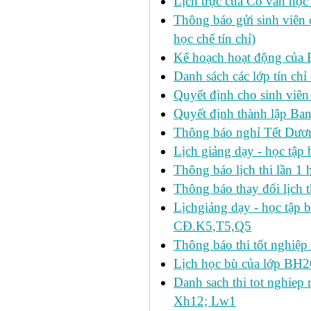
Lịch trực của Cố vấn học
Thông báo gửi sinh viên c
học chế tín chỉ)
Kế hoạch hoạt động của 
Danh sách các lớp tín ch
Quyết định cho sinh viên
Quyết định thành lập Ban
Thông báo nghỉ Tết Dươ
Lịch giảng dạy - học tậ
Thông báo lịch thi lần 1 h
Thông báo thay đổi lịch t
Lịchgiảng dạy - học tập 
CĐ.K5,T5,Q5
Thông báo thi tốt nghiệp 
Lịch học bù của lớp BH2
Danh sach thi tot nghie
Xh12; Lw1