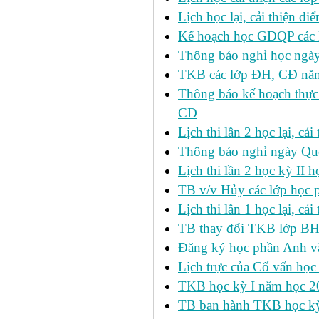
Lịch học lại, cải thiện đ
Kế hoạch học GDQP các 
Thông báo nghỉ học ngày
TKB các lớp ĐH, CĐ nă
Thông báo kế hoạch thực
CĐ
Lịch thi lần 2 học lại, c
Thông báo nghỉ ngày Qu
Lịch thi lần 2 học kỳ I
TB v/v Hủy các lớp học 
Lịch thi lần 1 học lại, c
TB thay đổi TKB lớp BH
Đăng ký học phần Anh v
Lịch trực của Cố vấn học
TKB học kỳ I năm học 2
TB ban hành TKB học kỳ 