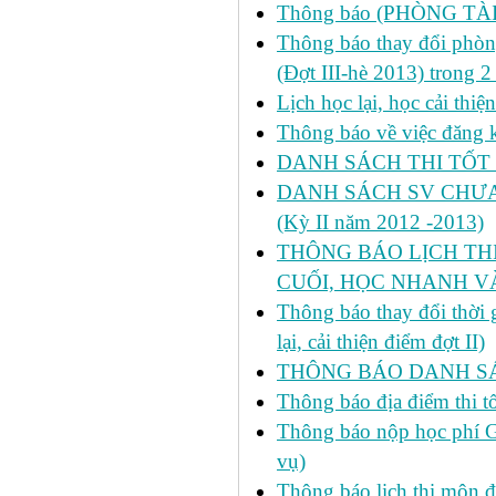
Thông báo (PHÒNG TÀ
Thông báo thay đổi phòng
(Đợt III-hè 2013) trong 
Lịch học lại, học cải thi
Thông báo về việc đăng ký
DANH SÁCH THI TỐT 
DANH SÁCH SV CHƯA 
(Kỳ II năm 2012 -2013)
THÔNG BÁO LỊCH THI 
CUỐI, HỌC NHANH VÀ
Thông báo thay đổi thời
lại, cải thiện điểm đợt II)
THÔNG BÁO DANH SÁC
Thông báo địa điểm thi t
Thông báo nộp học phí GD
vụ)
Thông báo lịch thi môn đ