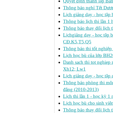
Quyết định thành lập Ban
Thông báo nghỉ Tết Dươ
Lịch giảng dạy - học tậ
Thông báo lịch thi lần 1 h
Thông báo thay đổi lịch t
Lịchgiảng dạy - học tập 
CĐ.K5,T5,Q5
Thông báo thi tốt nghiệp 
Lịch học bù của lớp BH2
Danh sach thi tot nghie
Xh12; Lw1
Lịch giảng dạy - học tập 
Thông báo phòng thi môn 
đẳng (2010-2013)
Lịch thi lần 1 - học kỳ 
Lịch học bù cho sinh vi
Thông báo thay đổi lịch 