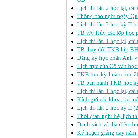
Lịch thi lần 2 học lại, c
Thông báo nghỉ ngày Qu
Lịch thi lần 2 học kỳ I
TB v/v Hủy các lớp học 
Lịch thi lần 1 học lại, c
TB thay đổi TKB lớp BH
Đăng ký học phần Anh v
Lịch trực của Cố vấn học
TKB học kỳ I năm học 2
TB ban hành TKB học kỳ 
Lịch thi lần 1 học lại, c
Kính gửi các khoa, bộ mô
Lịch thi lần 2 học kỳ II 
Thời gian nghỉ hè, lịch 
Danh sách và địa điểm học
Kế hoạch giảng dạy năm