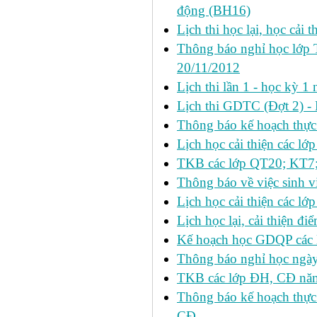
động (BH16)
Lịch thi học lại, học cải 
Thông báo nghỉ học lớp 
20/11/2012
Lịch thi lần 1 - học kỳ
Lịch thi GDTC (Đợt 2) -
Thông báo kế hoạch thực 
Lịch học cải thiện các l
TKB các lớp QT20; KT7;
Thông báo về việc sinh v
Lịch học cải thiện các l
Lịch học lại, cải thiện đ
Kế hoạch học GDQP các 
Thông báo nghỉ học ngày
TKB các lớp ĐH, CĐ nă
Thông báo kế hoạch thực
CĐ