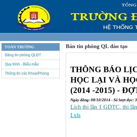
Bản tin phòng QL đào tạo
TOÀN TRƯỜNG
Bảng tin phòng QLĐT
Quy trình - Biểu mẫu
THÔNG BÁO LỊC
Thông tin các Khoa/Phòng
HỌC LẠI VÀ HỌ
(2014 -2015) - ĐỢ
Ngày đăng: 08/10/2014 - Số lượt đọc: 
Lich thi lần 1 GDTC, thi lần
I.xls