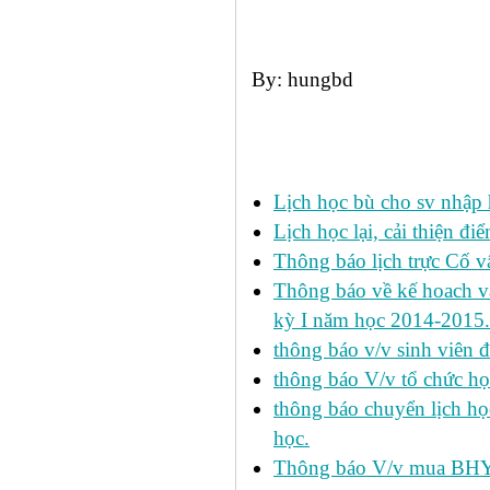
By: hungbd
Các tin đã đưa:
Lịch học bù cho sv nhập
Lịch học lại, cải thiện đ
Thông báo lịch trực Cố 
Thông báo về kế hoach và 
kỳ I năm học 2014-2015.
thông báo v/v sinh viên 
thông báo V/v tổ chức học
thông báo chuyển lịch h
học.
Thông báo V/v mua BHYT