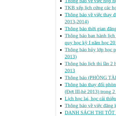
Thông báo về việc nộp học
TKB xếp lịch cứng các h
Thông báo về việc thay đ
2013-2014)
Thông báo thời gian đăn
Thông báo ban hành lịch 
quy học kỳ I năm học 2
Thông báo hủy lớp học ph
2013)
Thông báo lịch thi lần 2 
2013
Thông báo (PHÒNG TÀ
Thông báo thay đổi phòng
(Đợt III-hè 2013) trong 
Lịch học lại, học cải thi
Thông báo về việc đăng ký
DANH SÁCH THI TỐT 