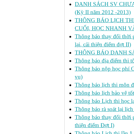
DANH SÁCH SV CHƯA 
(Kỳ II năm 2012 -2013)
THÔNG BÁO LỊCH THI 
CUỐI, HỌC NHANH VÀ
Thông báo thay đổi thời
lại, cải thiện điểm đợt II)
THÔNG BÁO DANH SÁC
Thông báo địa điểm thi t
Thông báo nộp học phí GD
vụ)
Thông báo lịch thi môn đ
Thông báo lịch bảo vệ tố
Thông báo Lịch thi học lạ
Thông báo rà soát lại lịch 
Thông báo thay đổi thời 
thiện điểm Đợt I)
Thông báo Lịch thi lần 1