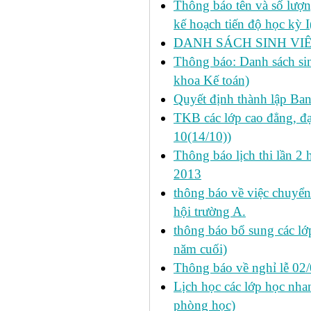
Thông báo tên và số lượn
kế hoạch tiến độ học kỳ 
DANH SÁCH SINH VIÊ
Thông báo: Danh sách si
khoa Kế toán)
Quyết định thành lập Ba
TKB các lớp cao đẳng, đạ
10(14/10))
Thông báo lịch thi lần 2 
2013
thông báo về việc chuyển
hội trường A.
thông báo bổ sung các lớp
năm cuối)
Thông báo về nghỉ lễ 02
Lịch học các lớp học nhan
phòng học)