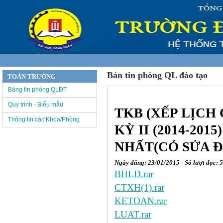
Bản tin phòng QL đào tạo
TOÀN TRƯỜNG
Bảng tin phòng QLĐT
Quy trình - Biểu mẫu
TKB (XẾP LỊCH
Thông tin các Khoa/Phòng
KỲ II (2014-20
NHẤT(CÓ SỬA Đ
Ngày đăng: 23/01/2015 - Số lượt đọc: 
BHLD.rar
CTXH(1).rar
KETOAN.rar
LUAT.rar