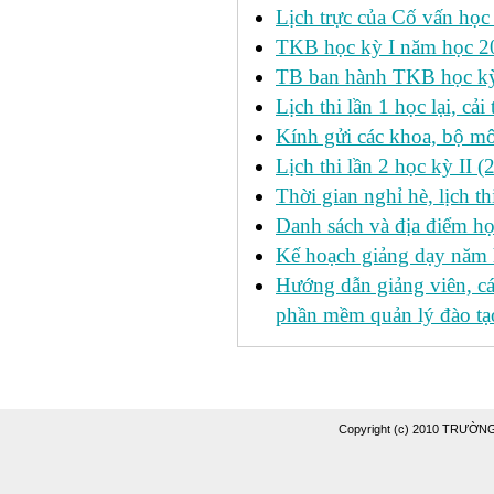
Lịch trực của Cố vấn học
TKB học kỳ I năm học 2
TB ban hành TKB học kỳ 
Lịch thi lần 1 học lại, c
Kính gửi các khoa, bộ mô
Lịch thi lần 2 học kỳ II 
Thời gian nghỉ hè, lịch 
Danh sách và địa điểm học
Kế hoạch giảng dạy năm
Hướng dẫn giảng viên, c
phần mềm quản lý đào tạo
Copyright (c) 2010 TRƯỜ