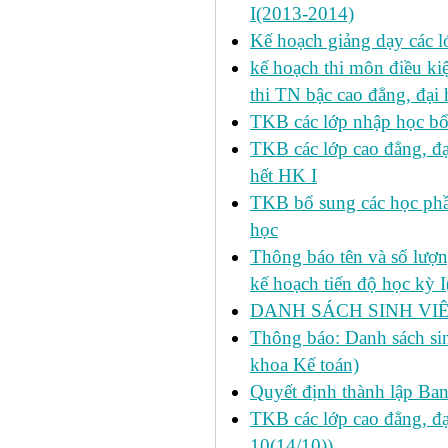
I(2013-2014)
Kế hoạch giảng dạy các l
kế hoạch thi môn điều ki
thi TN bậc cao đẳng, đại
TKB các lớp nhập học bổ
TKB các lớp cao đẳng, đạ
hết HK I
TKB bổ sung các học phần
học
Thông báo tên và số lượn
kế hoạch tiến độ học kỳ 
DANH SÁCH SINH VIÊ
Thông báo: Danh sách si
khoa Kế toán)
Quyết định thành lập Ba
TKB các lớp cao đẳng, đạ
10(14/10))