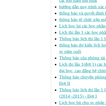
các lớp năm thứ nhất
hướng dẫn quy trình xác 
thông báo và quyết đinh
thông báo tổ chức gặp mặ
Lịch học lại các học phầ
Lịch thi lần 1 các học p
Thông báo lịch thi lần 1 
thông báo dự kiến lịch h
sv năm cuối
Thông báo của phòng tài v
Lịch thi lần 1(đợt 1) cá
đại học, cao đẳng hệ chín
Thông báo chuyển phòng h
Đợt II
Thông báo lịch thi lần 1 
(2014 -2015) - Đợt I
Lịch học bù cho sv nhập