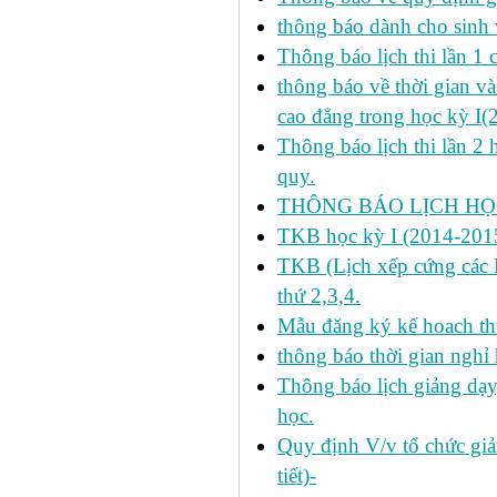
thông báo dành cho sinh 
Thông báo lịch thi lần 1 
thông báo về thời gian v
cao đẳng trong học kỳ I(
Thông báo lịch thi lần 2 
quy.
THÔNG BÁO LỊCH HỌC
TKB học kỳ I (2014-2015
TKB (Lịch xếp cứng các H
thứ 2,3,4.
Mẫu đăng ký kế hoach th
thông báo thời gian nghỉ 
Thông báo lịch giảng dạy
học.
Quy định V/v tổ chức giả
tiết)-