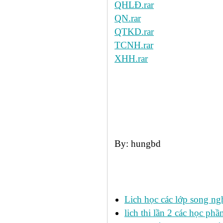
QHLĐ.rar
QN.rar
QTKD.rar
TCNH.rar
XHH.rar
By: hungbd
Các tin đã đưa:
Lich học các lớp song ng
lich thi lần 2 các học p