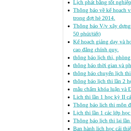
Lịch phát bằng tốt nghiệ
Thông báo về kế hoach và 
trong đợt hè 2014.
Thông báo V/v xây dựng k
50 phút/tiết)
Kế hoạch giảng dạy và họ
cao đẳng chính quy.
thông báo lịch thi, phòng
thông báo thời gian và ph
thông báo chuyển lịch th
thông báo lịch thi lần 2 h
mẫu chấm khóa luận và 
Lich thi lần 1 học kỳ II 
Thông báo lich thi môn đi
Lịch thi lần 1 các lớp họ
Thông báo lịch thi lại lần
Ban hành lich học cải thi