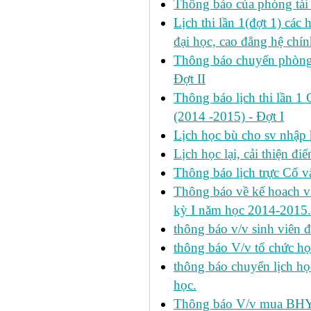
Thông báo của phòng tài v
Lịch thi lần 1(đợt 1) cá
đại học, cao đẳng hệ chín
Thông báo chuyển phòng h
Đợt II
Thông báo lịch thi lần 1 
(2014 -2015) - Đợt I
Lịch học bù cho sv nhập
Lịch học lại, cải thiện đ
Thông báo lịch trực Cố 
Thông báo về kế hoach và 
kỳ I năm học 2014-2015.
thông báo v/v sinh viên 
thông báo V/v tổ chức học
thông báo chuyển lịch h
học.
Thông báo V/v mua BHYT