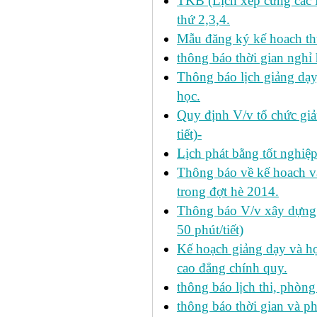
TKB (Lịch xếp cứng các H
thứ 2,3,4.
Mẫu đăng ký kế hoach th
thông báo thời gian nghỉ 
Thông báo lịch giảng dạy
học.
Quy định V/v tổ chức giả
tiết)-
Lịch phát bằng tốt nghiệ
Thông báo về kế hoach và 
trong đợt hè 2014.
Thông báo V/v xây dựng k
50 phút/tiết)
Kế hoạch giảng dạy và họ
cao đẳng chính quy.
thông báo lịch thi, phòng
thông báo thời gian và ph