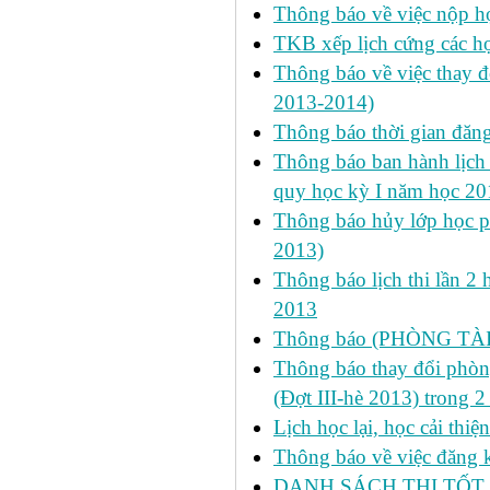
Thông báo về việc nộp học
TKB xếp lịch cứng các h
Thông báo về việc thay đ
2013-2014)
Thông báo thời gian đăn
Thông báo ban hành lịch 
quy học kỳ I năm học 2
Thông báo hủy lớp học ph
2013)
Thông báo lịch thi lần 2 
2013
Thông báo (PHÒNG TÀ
Thông báo thay đổi phòng
(Đợt III-hè 2013) trong 
Lịch học lại, học cải thi
Thông báo về việc đăng ký
DANH SÁCH THI TỐT 