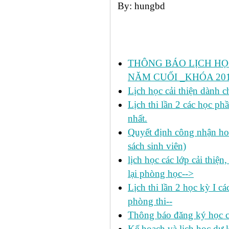
By: hungbd
Các tin đã đưa:
THÔNG BÁO LỊCH HỌ
NĂM CUỐI _KHÓA 2011
Lịch học cải thiện dành c
Lịch thi lần 2 các học 
nhất.
Quyết định công nhận hoa
sách sinh viên)
lịch học các lớp cải thiện
lại phòng học-->
Lịch thi lần 2 học kỳ I c
phòng thi--
Thông báo đăng ký học c
Kế hoạch và lịch học dự k