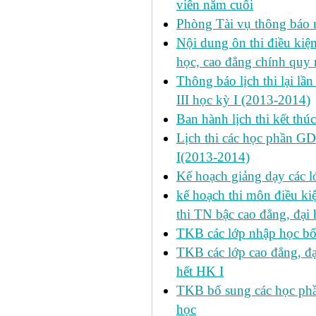
viên năm cuối
Phòng Tài vụ thông báo n
Nội dung ôn thi điều kiện 
học, cao đẳng chính quy 
Thông báo lịch thi lại lần
III học kỳ I (2013-2014)
Ban hành lịch thi kết thú
Lịch thi các học phần GD
I(2013-2014)
Kế hoạch giảng dạy các l
kế hoạch thi môn điều ki
thi TN bậc cao đẳng, đại
TKB các lớp nhập học bổ
TKB các lớp cao đẳng, đạ
hết HK I
TKB bổ sung các học phần
học