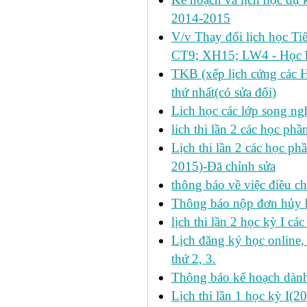
2014-2015
V/v Thay đổi lịch học Ti
CT9; XH15; LW4 - Học k
TKB (xếp lịch cứng các 
thứ nhất(có sửa đổi)
Lich học các lớp song ng
lich thi lần 2 các học p
Lịch thi lần 2 các học ph
2015)-Đã chỉnh sửa
thông báo về việc điều ch
Thông báo nộp đơn hủy h
lịch thi lần 2 học kỳ I cá
Lịch đăng ký học online
thứ 2, 3.
Thông báo kế hoạch dàn
Lịch thi lần 1 học kỳ I(