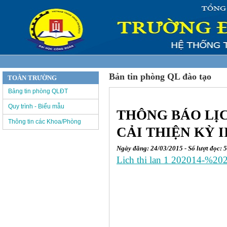
Bản tin phòng QL đào tạo
TOÀN TRƯỜNG
Bảng tin phòng QLĐT
Quy trình - Biểu mẫu
THÔNG BÁO LỊCH
Thông tin các Khoa/Phòng
CẢI THIỆN KỲ II
Ngày đăng: 24/03/2015 - Số lượt đọc: 
Lich thi lan 1 202014-%20