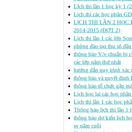
LỊch thi lần 1 học kỳ 1 (
Lịch thi các học phần GDT
LỊCH THI LẦN 2 HỌC 
2014-2015 (ĐỢT 2)
Lịch thi lần 1 các lớp 
phòng đào tạo thu sổ đầu
thông báo V/v chuẩn bị c
các lớp năm thứ nhất
hướng dẫn quy trình xác 
thông báo và quyết đinh
thông báo tổ chức gặp mặ
Lịch học lại các học phầ
Lịch thi lần 1 các học p
Thông báo lịch thi lần 1 
thông báo dự kiến lịch h
sv năm cuối