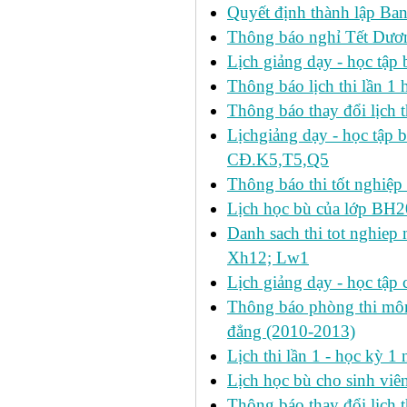
Quyết định thành lập Ban
Thông báo nghỉ Tết Dươ
Lịch giảng dạy - học tậ
Thông báo lịch thi lần 1 h
Thông báo thay đổi lịch t
Lịchgiảng dạy - học tập 
CĐ.K5,T5,Q5
Thông báo thi tốt nghiệp 
Lịch học bù của lớp BH2
Danh sach thi tot nghie
Xh12; Lw1
Lịch giảng dạy - học tập 
Thông báo phòng thi môn 
đẳng (2010-2013)
Lịch thi lần 1 - học kỳ 
Lịch học bù cho sinh vi
Thông báo thay đổi lịch 