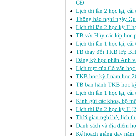
CĐ
Lịch thi lần 2 học lại, c
Thông báo nghỉ ngày Qu
Lịch thi lần 2 học kỳ I
TB v/v Hủy các lớp học 
Lịch thi lần 1 học lại, c
TB thay đổi TKB lớp BH
Đăng ký học phần Anh v
Lịch trực của Cố vấn học
TKB học kỳ I năm học 2
TB ban hành TKB học kỳ 
Lịch thi lần 1 học lại, c
Kính gửi các khoa, bộ mô
Lịch thi lần 2 học kỳ II 
Thời gian nghỉ hè, lịch 
Danh sách và địa điểm học
Kế hoạch giảng dạy năm