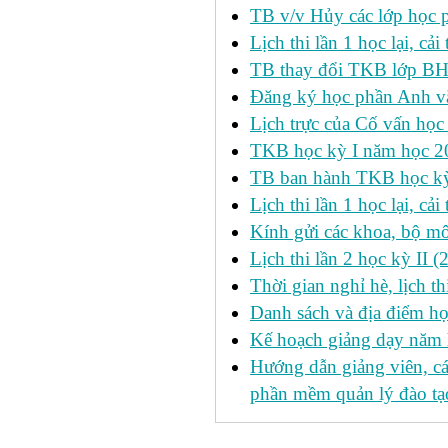
TB v/v Hủy các lớp học 
Lịch thi lần 1 học lại, c
TB thay đổi TKB lớp BH
Đăng ký học phần Anh v
Lịch trực của Cố vấn học
TKB học kỳ I năm học 2
TB ban hành TKB học kỳ 
Lịch thi lần 1 học lại, c
Kính gửi các khoa, bộ mô
Lịch thi lần 2 học kỳ II 
Thời gian nghỉ hè, lịch 
Danh sách và địa điểm học
Kế hoạch giảng dạy năm
Hướng dẫn giảng viên, c
phần mềm quản lý đào tạo