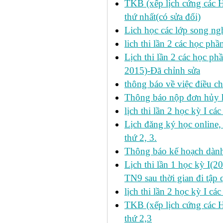
TKB (xếp lịch cứng các 
thứ nhất(có sửa đổi)
Lich học các lớp song ng
lich thi lần 2 các học p
Lịch thi lần 2 các học ph
2015)-Đã chỉnh sửa
thông báo về việc điều ch
Thông báo nộp đơn hủy h
lịch thi lần 2 học kỳ I cá
Lịch đăng ký học online
thứ 2, 3.
Thông báo kế hoạch dàn
Lịch thi lần 1 học kỳ I(
TN9 sau thời gian đi tập 
lịch thi lần 2 học kỳ I cá
TKB (xếp lịch cứng các 
thứ 2,3