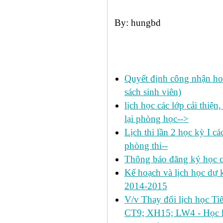
By: hungbd
Các tin đã đưa:
Quyết định công nhận hoa
sách sinh viên)
lịch học các lớp cải thiện
lại phòng học-->
Lịch thi lần 2 học kỳ I c
phòng thi--
Thông báo đăng ký học c
Kế hoạch và lịch học dự k
2014-2015
V/v Thay đổi lịch học Ti
CT9; XH15; LW4 - Học k