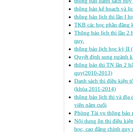
thông báo danh sách hủy 
thông báo kế hoach và lịc
thông báo lịch thi lần I 
TKB các học phần đăng k
Thông báo lịch thi lần 2 
quy.
thông báo lịch học kỳ II 
Quyết định song ngành k
thông báo thi TN lần 2 
quy(2010-2013)
Danh sách thi điều kiện 
(khóa 2011-2014)
thông báo lịch thi và địa
viên năm cuối
Phòng Tài vụ thông báo n
Nội dung ôn thi điều kiện 
học, cao đẳng chính quy 