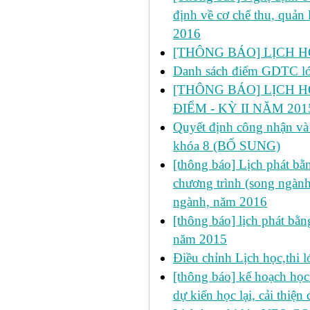
định về cơ chế thu, quản 
2016
[THÔNG BÁO] LỊCH HỌC
Danh sách điểm GDTC 
[THÔNG BÁO] LỊCH H
ĐIỂM - KỲ II NĂM 201
Quyết định công nhận và 
khóa 8 (BỔ SUNG)
[thông báo] Lịch phát bằn
chương trình (song ngành
ngành, năm 2016
[thông báo] lịch phát bằn
năm 2015
Điều chỉnh Lịch học,thi
[thông báo] kế hoạch học 
dự kiến học lại, cải thiện