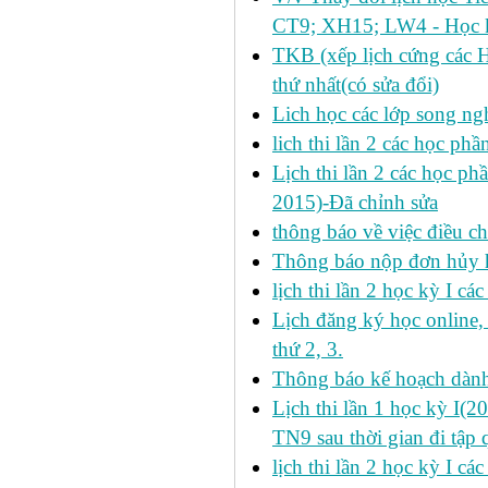
CT9; XH15; LW4 - Học k
TKB (xếp lịch cứng các 
thứ nhất(có sửa đổi)
Lich học các lớp song ng
lich thi lần 2 các học p
Lịch thi lần 2 các học ph
2015)-Đã chỉnh sửa
thông báo về việc điều ch
Thông báo nộp đơn hủy h
lịch thi lần 2 học kỳ I cá
Lịch đăng ký học online
thứ 2, 3.
Thông báo kế hoạch dàn
Lịch thi lần 1 học kỳ I(
TN9 sau thời gian đi tập 
lịch thi lần 2 học kỳ I cá