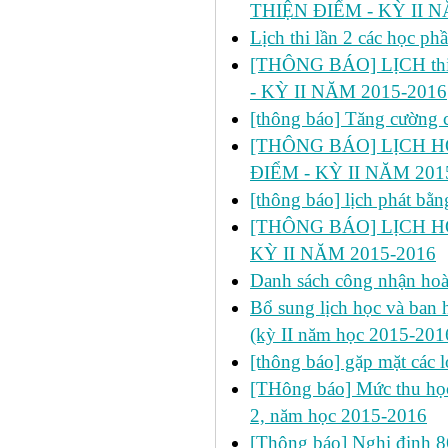
THIỆN ĐIỂM - KỲ II N
Lịch thi lần 2 các học p
[THÔNG BÁO] LỊCH thi 
- KỲ II NĂM 2015-2016
[thông báo] Tăng cường cô
[THÔNG BÁO] LỊCH HỌC
ĐIỂM - KỲ II NĂM 201
[thông báo] lịch phát bă
[THÔNG BÁO] LỊCH HỌ
KỲ II NĂM 2015-2016
Danh sách công nhận h
Bổ sung lịch học và ban h
(kỳ II năm học 2015-201
[thông báo] gặp mặt các 
[THông báo] Mức thu học
2, năm học 2015-2016
[Thông báo] Nghị định 