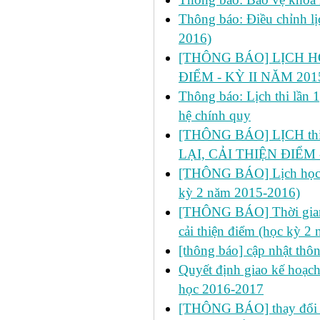
Thông báo: Điều chỉnh lị
2016)
[THÔNG BÁO] LỊCH H
ĐIỂM - KỲ II NĂM 201
Thông báo: Lịch thi lần 
hệ chính quy
[THÔNG BÁO] LỊCH thi l
LẠI, CẢI THIỆN ĐIỂM 
[THÔNG BÁO] Lịch học dự 
kỳ 2 năm 2015-2016)
[THÔNG BÁO] Thời gian đ
cải thiện điểm (học kỳ 2
[thông báo] cập nhật thô
Quyết định giao kế hoạch
học 2016-2017
[THÔNG BÁO] thay đổi ph