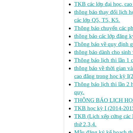
TKB các lớp đại học, cao
thông báo thay đổi lịch
các lớp Q5, T5, K5.
Thông báo chuyển các p
thông báo các lớp đăng k
Thông báo về quy định gi
thông báo dành cho sinh 
Thông báo lịch thi lần 1 
thông báo về thời gian v
cao đẳng trong học kỳ I(
Thông báo lịch thi lần 2 
quy.
THÔNG BÁO LỊCH HỌC
TKB học kỳ I (2014-2015
TKB (Lịch xếp cứng các H
thứ 2,3,4.
Mẫu đăng ký kế hoach th