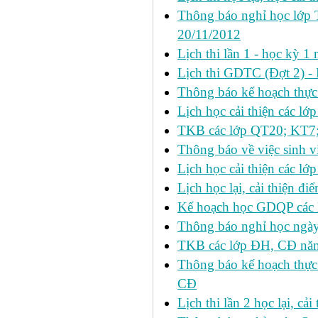
Thông báo nghỉ học lớp 
20/11/2012
Lịch thi lần 1 - học kỳ
Lịch thi GDTC (Đợt 2) -
Thông báo kế hoạch thực 
Lịch học cải thiện các l
TKB các lớp QT20; KT7;
Thông báo về việc sinh v
Lịch học cải thiện các l
Lịch học lại, cải thiện đ
Kế hoạch học GDQP các 
Thông báo nghỉ học ngày
TKB các lớp ĐH, CĐ nă
Thông báo kế hoạch thực
CĐ
Lịch thi lần 2 học lại, c