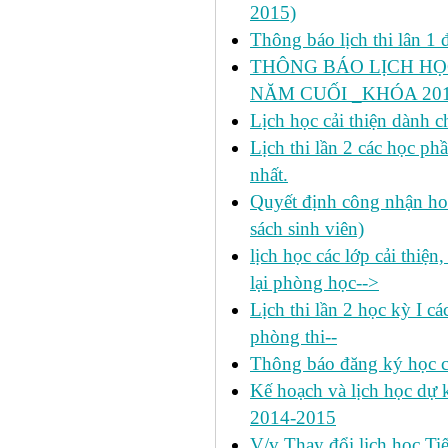
2015)
Thông báo lịch thi lân 1 đ
THÔNG BÁO LỊCH HỌ
NĂM CUỐI _KHÓA 2011
Lịch học cải thiện dành c
Lịch thi lần 2 các học 
nhất.
Quyết định công nhận hoa
sách sinh viên)
lịch học các lớp cải thiện
lại phòng học-->
Lịch thi lần 2 học kỳ I c
phòng thi--
Thông báo đăng ký học c
Kế hoạch và lịch học dự k
2014-2015
V/v Thay đổi lịch học Ti