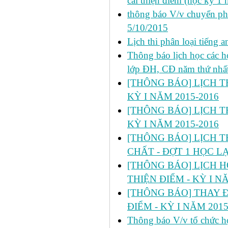
cải thiện điểm (học kỳ 1
thông báo V/v chuyển p
5/10/2015
Lịch thi phân loại tiếng
Thông báo lịch học các 
lớp ĐH, CĐ năm thứ nhấ
[THÔNG BÁO] LỊCH TH
KỲ I NĂM 2015-2016
[THÔNG BÁO] LỊCH TH
KỲ I NĂM 2015-2016
[THÔNG BÁO] LỊCH T
CHẤT - ĐỢT 1 HỌC LẠI
[THÔNG BÁO] LỊCH HỌC 
THIỆN ĐIỂM - KỲ I N
[THÔNG BÁO] THAY Đ
ĐIỂM - KỲ I NĂM 2015
Thông báo V/v tổ chức họ