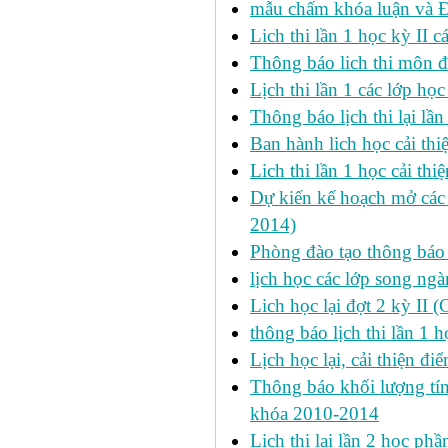
mẫu chấm khóa luận và 
Lich thi lần 1 học kỳ II 
Thông báo lich thi môn đi
Lịch thi lần 1 các lớp họ
Thông báo lịch thi lại lần
Ban hành lich học cải thi
Lich thi lần 1 học cải th
Dự kiến kế hoạch mở các l
2014)
Phòng đào tạo thông báo 
lịch học các lớp song ng
Lich học lại đợt 2 kỳ II 
thông báo lịch thi lần 1 h
Lịch học lại, cải thiện đ
Thông báo khối lượng tín
khóa 2010-2014
Lịch thi lại lần 2 học p