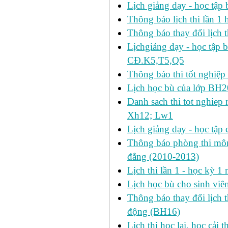
Lịch giảng dạy - học tậ
Thông báo lịch thi lần 1 h
Thông báo thay đổi lịch t
Lịchgiảng dạy - học tập 
CĐ.K5,T5,Q5
Thông báo thi tốt nghiệp 
Lịch học bù của lớp BH2
Danh sach thi tot nghie
Xh12; Lw1
Lịch giảng dạy - học tập 
Thông báo phòng thi môn 
đẳng (2010-2013)
Lịch thi lần 1 - học kỳ 
Lịch học bù cho sinh vi
Thông báo thay đổi lịch 
động (BH16)
Lịch thi học lại, học cải 