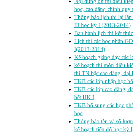
Nội dung ôn thi điều kiện 
học, cao đẳng chính quy 
Thông báo lịch thi lại lần
III học kỳ I (2013-2014)
Ban hành lịch thi kết thú
Lịch thi các học phần GD
I(2013-2014)
Kế hoạch giảng dạy các l
kế hoạch thi môn điều ki
thi TN bậc cao đẳng, đại
TKB các lớp nhập học bổ
TKB các lớp cao đẳng, đạ
hết HK I
TKB bổ sung các học phần
học
Thông báo tên và số lượn
kế hoạch tiến độ học kỳ 