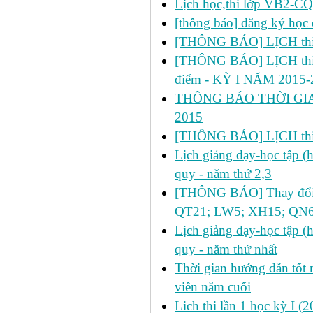
Lịch học,thi lớp VB2-C
[thông báo] đăng ký học 
[THÔNG BÁO] LỊCH thi lầ
[THÔNG BÁO] LỊCH thi lần 2
điểm - KỲ I NĂM 2015-
THÔNG BÁO THỜI GIA
2015
[THÔNG BÁO] LỊCH thi 
Lịch giảng dạy-học tập 
quy - năm thứ 2,3
[THÔNG BÁO] Thay đổi lị
QT21; LW5; XH15; QN6
Lịch giảng dạy-học tập 
quy - năm thứ nhất
Thời gian hướng dẫn tốt n
viên năm cuối
Lich thi lần 1 học kỳ I 