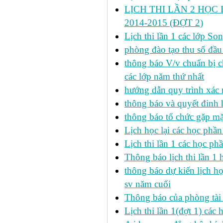
LỊCH THI LẦN 2 HỌC 
2014-2015 (ĐỢT 2)
Lịch thi lần 1 các lớp 
phòng đào tạo thu sổ đầu
thông báo V/v chuẩn bị c
các lớp năm thứ nhất
hướng dẫn quy trình xác 
thông báo và quyết đinh
thông báo tổ chức gặp mặ
Lịch học lại các học phầ
Lịch thi lần 1 các học p
Thông báo lịch thi lần 1 
thông báo dự kiến lịch h
sv năm cuối
Thông báo của phòng tài v
Lịch thi lần 1(đợt 1) cá