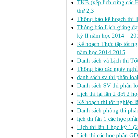
TKB (xếp lịch cứng các 
thứ 2,3
Thông báo kế hoạch thi l
Thông báo Lịch giảng dạy
kỳ II năm học 2014 – 201
Kế hoạch Thực tập tốt ngh
năm học 2014-2015
Danh sách và Lịch thi Tô
Thông báo các ngày nghỉ
danh sách sv thi phân loạ
Danh sách SV thi phân lo
Lịch thi lại lần 2 đợt 2 học
Kế hoạch thi tốt nghiệp l
Danh sách phòng thi phâ
lịch thi lần 1 các học ph
LỊch thi lần 1 học kỳ 1 (
Lịch thi các học phần GDT