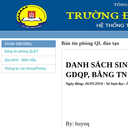
Bản tin phòng QL đào tạo
TOÀN TRƯỜNG
Bảng tin phòng QLĐT
Quy trình - Biểu mẫu
DANH SÁCH SIN
Thông tin các Khoa/Phòng
GDQP, BẰNG TN
Ngày đăng: 26/05/2016 - Số lượt đọc: 
By: huynq