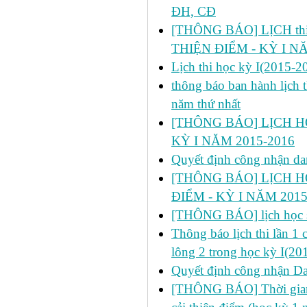
ĐH, CĐ
[THÔNG BÁO] LỊCH thi l
THIỆN ĐIỂM - KỲ I N
Lịch thi học kỳ I(2015-2
thông báo ban hành lịch t
năm thứ nhất
[THÔNG BÁO] LỊCH HỌ
KỲ I NĂM 2015-2016
Quyết định công nhận da
[THÔNG BÁO] LỊCH H
ĐIỂM - KỲ I NĂM 2015
[THÔNG BÁO] lịch học s
Thông báo lịch thi lần 1
lông 2 trong học kỳ I(20
Quyết định công nhận Dan
[THÔNG BÁO] Thời gian đ