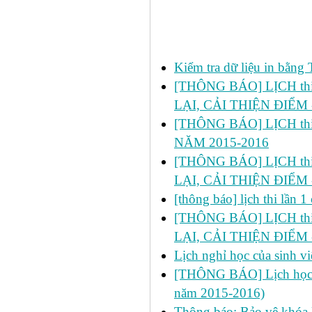
Các tin đã đưa:
Kiểm tra dữ liệu in bằ
[THÔNG BÁO] LỊCH thi l
LẠI, CẢI THIỆN ĐIỂM 
[THÔNG BÁO] LỊCH thi 
NĂM 2015-2016
[THÔNG BÁO] LỊCH thi lầ
LẠI, CẢI THIỆN ĐIỂM 
[thông báo] lịch thi lần
[THÔNG BÁO] LỊCH thi l
LẠI, CẢI THIỆN ĐIỂM 
Lịch nghỉ học của sinh 
[THÔNG BÁO] Lịch học bổ
năm 2015-2016)
Thông báo: Bảo vệ khóa 