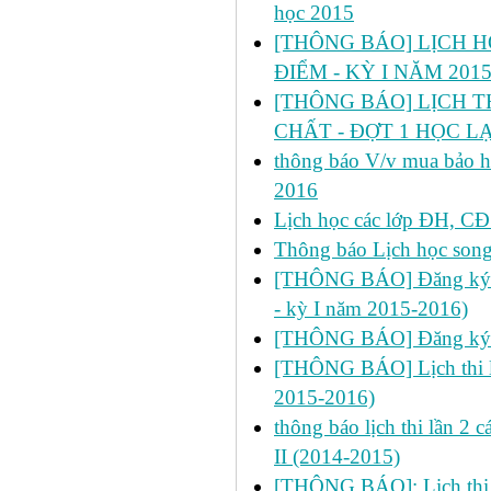
học 2015
[THÔNG BÁO] LỊCH H
ĐIỂM - KỲ I NĂM 2015
[THÔNG BÁO] LỊCH T
CHẤT - ĐỢT 1 HỌC LẠI
thông báo V/v mua bảo hi
2016
Lịch học các lớp ĐH, CĐ 
Thông báo Lịch học son
[THÔNG BÁO] Đăng ký học
- kỳ I năm 2015-2016)
[THÔNG BÁO] Đăng ký h
[THÔNG BÁO] Lịch thi lần
2015-2016)
thông báo lịch thi lần 2
II (2014-2015)
[THÔNG BÁO]: Lịch thi lần