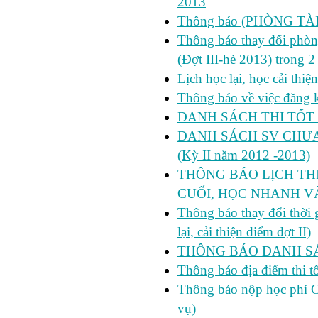
2013
Thông báo (PHÒNG TÀ
Thông báo thay đổi phòng
(Đợt III-hè 2013) trong 
Lịch học lại, học cải thi
Thông báo về việc đăng ký
DANH SÁCH THI TỐT 
DANH SÁCH SV CHƯA 
(Kỳ II năm 2012 -2013)
THÔNG BÁO LỊCH THI 
CUỐI, HỌC NHANH VÀ
Thông báo thay đổi thời
lại, cải thiện điểm đợt II)
THÔNG BÁO DANH SÁC
Thông báo địa điểm thi t
Thông báo nộp học phí GD
vụ)