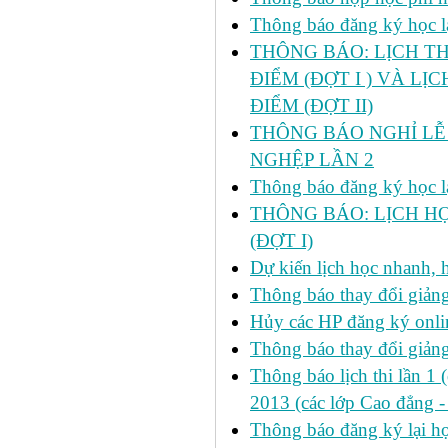
Thông báo đăng ký học lại
THÔNG BÁO: LỊCH TH
ĐIỂM (ĐỢT I ) VÀ LỊ
ĐIỂM (ĐỢT II)
THÔNG BÁO NGHỈ LỄ 
NGHỆP LẦN 2
Thông báo đăng ký học lại
THÔNG BÁO: LỊCH HỌ
(ĐỢT I)
Dự kiến lịch học nhanh, họ
Thông báo thay đổi giảng
Hủy các HP đăng ký onlin
Thông báo thay đổi giản
Thông báo lịch thi lần 1 
2013 (các lớp Cao đẳng -
Thông báo đăng ký lại