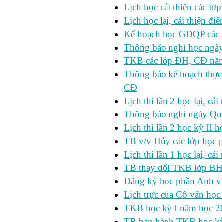
Lịch học cải thiện các l
Lịch học lại, cải thiện đ
Kế hoạch học GDQP các 
Thông báo nghỉ học ngày
TKB các lớp ĐH, CĐ nă
Thông báo kế hoạch thực
CĐ
Lịch thi lần 2 học lại, c
Thông báo nghỉ ngày Qu
Lịch thi lần 2 học kỳ I
TB v/v Hủy các lớp học 
Lịch thi lần 1 học lại, c
TB thay đổi TKB lớp BH
Đăng ký học phần Anh v
Lịch trực của Cố vấn học
TKB học kỳ I năm học 2
TB ban hành TKB học kỳ 