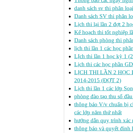
Thông báo các ngày nghỉ
danh sách sv thi phân loạ
Danh sách SV thi phân lo
Lịch thi lại lần 2 đợt 2 học
Kế hoạch thi tốt nghiệp l
Danh sách phòng thi phâ
lịch thi lần 1 các học ph
LỊch thi lần 1 học kỳ 1 (
Lịch thi các học phần GDT
LỊCH THI LẦN 2 HỌC 
2014-2015 (ĐỢT 2)
Lịch thi lần 1 các lớp 
phòng đào tạo thu sổ đầu
thông báo V/v chuẩn bị c
các lớp năm thứ nhất
hướng dẫn quy trình xác 
thông báo và quyết đinh