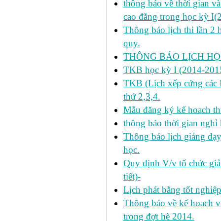
thông báo về thời gian v
cao đẳng trong học kỳ I(
Thông báo lịch thi lần 2 
quy.
THÔNG BÁO LỊCH HỌC
TKB học kỳ I (2014-2015
TKB (Lịch xếp cứng các H
thứ 2,3,4.
Mẫu đăng ký kế hoach th
thông báo thời gian nghỉ 
Thông báo lịch giảng dạy
học.
Quy định V/v tổ chức giả
tiết)-
Lịch phát bằng tốt nghiệ
Thông báo về kế hoach và 
trong đợt hè 2014.