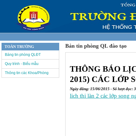
Bản tin phòng QL đào tạo
TOÀN TRƯỜNG
Bảng tin phòng QLĐT
Quy trình - Biểu mẫu
THÔNG BÁO LỊCH
Thông tin các Khoa/Phòng
2015) CÁC LỚP
Ngày đăng: 15/06/2015 - Số lượt đọc: 
lich thi làn 2 các lớp song 