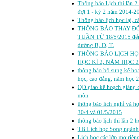
Thông báo Lịch thi lần 2 h
đợt 1 - kỳ 2 năm 2014-2
Thông báo lịch học lại, 
THÔNG BÁO THAY ĐỔ
TUẦN TỪ 18/5/2015 đến 
đường B, D, T.
THÔNG BÁO LỊCH HỌ
HỌC KÌ 2, NĂM HỌC 20
thông báo bổ sung kế hoạc
học, cao đẳng, năm học 
QĐ giao kế hoạch giảng 
môn
thông báo lich nghỉ và học
30/4 và 01/5/2015
thông báo lịch thi lần 2 họ
TB Lịch học Song ngành
Lịch học các lớp mở riêng 