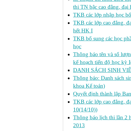
thi TN bậc cao đẳng, đại
TKB các lớp nhập học bổ
TKB các lớp cao đẳng, đạ
hết HK I
TKB bổ sung các học phần
học
Thông báo tên và số lượn
kế hoạch tiến độ học kỳ 
DANH SÁCH SINH VIÊ
Thông báo: Danh sách si
khoa Kế toán)
Quyết định thành lập Ba
TKB các lớp cao đẳng, đạ
10(14/10))
Thông báo lịch thi lần 2 
2013