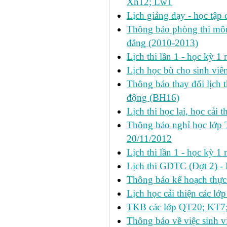
Xh12; Lw1
Lịch giảng dạy - học tập 
Thông báo phòng thi môn 
đẳng (2010-2013)
Lịch thi lần 1 - học kỳ 
Lịch học bù cho sinh vi
Thông báo thay đổi lịch 
động (BH16)
Lịch thi học lại, học cải 
Thông báo nghỉ học lớp 
20/11/2012
Lịch thi lần 1 - học kỳ
Lịch thi GDTC (Đợt 2) -
Thông báo kế hoạch thực 
Lịch học cải thiện các l
TKB các lớp QT20; KT7;
Thông báo về việc sinh v