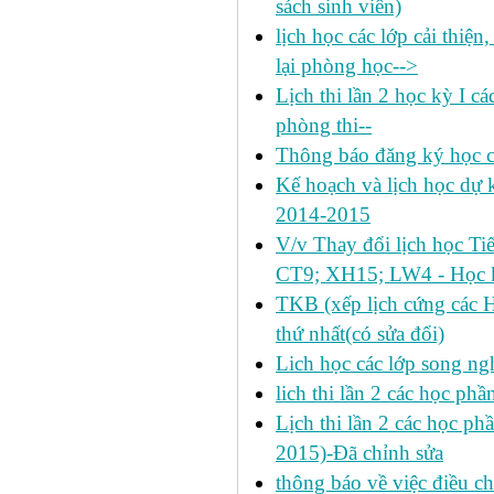
sách sinh viên)
lịch học các lớp cải thiện
lại phòng học-->
Lịch thi lần 2 học kỳ I c
phòng thi--
Thông báo đăng ký học c
Kế hoạch và lịch học dự k
2014-2015
V/v Thay đổi lịch học Ti
CT9; XH15; LW4 - Học k
TKB (xếp lịch cứng các 
thứ nhất(có sửa đổi)
Lich học các lớp song ng
lich thi lần 2 các học p
Lịch thi lần 2 các học ph
2015)-Đã chỉnh sửa
thông báo về việc điều ch