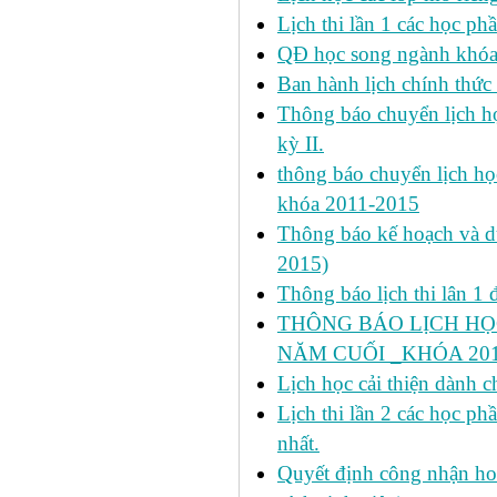
Lịch thi lần 1 các học ph
QĐ học song ngành khóa 
Ban hành lịch chính thức 
Thông báo chuyển lịch học
kỳ II.
thông báo chuyển lịch họ
khóa 2011-2015
Thông báo kế hoạch và dự 
2015)
Thông báo lịch thi lân 1 đ
THÔNG BÁO LỊCH HỌ
NĂM CUỐI _KHÓA 2011
Lịch học cải thiện dành c
Lịch thi lần 2 các học 
nhất.
Quyết định công nhận hoa