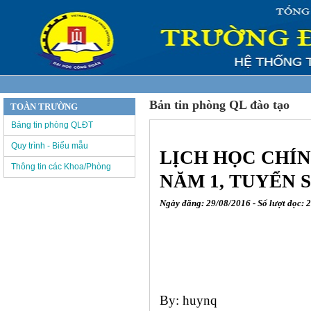
Bản tin phòng QL đào tạo
TOÀN TRƯỜNG
Bảng tin phòng QLĐT
Quy trình - Biểu mẫu
LỊCH HỌC CHÍN
Thông tin các Khoa/Phòng
NĂM 1, TUYỂN S
Ngày đăng: 29/08/2016 - Số lượt đọc: 
By: huynq