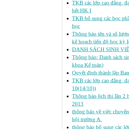
TKB các lớp cao đẳng, đạ
hết HK I
TKB bổ sung các học phần
học
Thông báo tên và số lượn
kế hoạch tiến độ học kỳ 
DANH SÁCH SINH VIÊ
Thông báo: Danh sách si
khoa Kế toán)
Quyết định thành lập Ba
TKB các lớp cao đẳng, đạ
10(14/10))
Thông báo lịch thi lần 2 
2013
thông báo về việc chuyển
hội trường A.
thông báo bổ sung các lớp