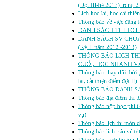
(Đợt III-hè 2013) trong 
Lịch học lại, học cải thi
Thông báo về việc đăng ký
DANH SÁCH THI TỐT 
DANH SÁCH SV CHƯA 
(Kỳ II năm 2012 -2013)
THÔNG BÁO LỊCH THI 
CUỐI, HỌC NHANH VÀ
Thông báo thay đổi thời
lại, cải thiện điểm đợt II)
THÔNG BÁO DANH SÁC
Thông báo địa điểm thi t
Thông báo nộp học phí GD
vụ)
Thông báo lịch thi môn đ
Thông báo lịch bảo vệ tố
Thông báo Lịch thi học lạ