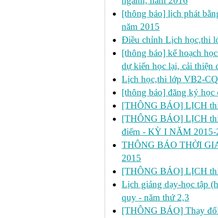
ngành, năm 2016
[thông báo] lịch phát bằn
năm 2015
Điều chỉnh Lịch học,thi
[thông báo] kế hoạch học 
dự kiến học lại, cải thiện
Lịch học,thi lớp VB2-C
[thông báo] đăng ký học 
[THÔNG BÁO] LỊCH thi lầ
[THÔNG BÁO] LỊCH thi lần 2
điểm - KỲ I NĂM 2015-
THÔNG BÁO THỜI GIA
2015
[THÔNG BÁO] LỊCH thi 
Lịch giảng dạy-học tập 
quy - năm thứ 2,3
[THÔNG BÁO] Thay đổi lị