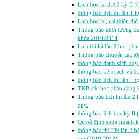
Lich học lại đợt 2 kỳ II 
thông báo lịch thi lần 1 h
Lịch học lại, cải thiện đ
Thông báo khối lượng tín
khóa 2010-2014
Lịch thi lại lần 2 học p
Thông báo chuyển các lớ
thông báo danh sách hủy 
thông báo kế hoach và lịc
thông báo lịch thi lần I 
TKB các học phần đăng k
Thông báo lịch thi lần 2 
quy.
thông báo lịch học kỳ II 
Quyết định song ngành k
thông báo thi TN lần 2 
quy(2010-2013)