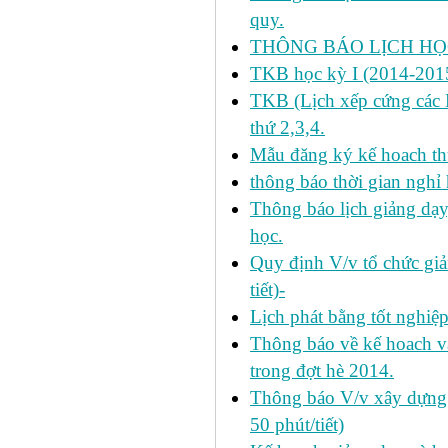
quy.
THÔNG BÁO LỊCH HỌC
TKB học kỳ I (2014-2015
TKB (Lịch xếp cứng các H
thứ 2,3,4.
Mẫu đăng ký kế hoach th
thông báo thời gian nghỉ 
Thông báo lịch giảng dạy
học.
Quy định V/v tổ chức giả
tiết)-
Lịch phát bằng tốt nghiệ
Thông báo về kế hoach và 
trong đợt hè 2014.
Thông báo V/v xây dựng k
50 phút/tiết)