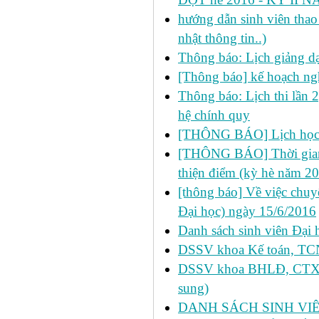
hướng dẫn sinh viên thao 
nhật thông tin..)
Thông báo: Lịch giảng d
[Thông báo] kế hoạch ng
Thông báo: Lịch thi lần 
hệ chính quy
[THÔNG BÁO] Lịch học 
[THÔNG BÁO] Thời gian đ
thiện điểm (kỳ hè năm 2
[thông báo] Về việc chu
Đại học) ngày 15/6/2016
Danh sách sinh viên Đại 
DSSV khoa Kế toán, TCNH
DSSV khoa BHLĐ, CTXH, 
sung)
DANH SÁCH SINH VIÊ