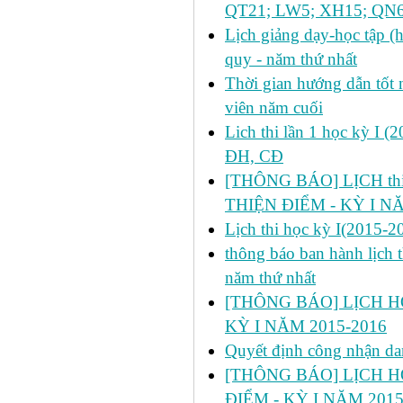
QT21; LW5; XH15; QN6
Lịch giảng dạy-học tập 
quy - năm thứ nhất
Thời gian hướng dẫn tốt n
viên năm cuối
Lich thi lần 1 học kỳ I 
ĐH, CĐ
[THÔNG BÁO] LỊCH thi l
THIỆN ĐIỂM - KỲ I N
Lịch thi học kỳ I(2015-2
thông báo ban hành lịch t
năm thứ nhất
[THÔNG BÁO] LỊCH HỌ
KỲ I NĂM 2015-2016
Quyết định công nhận da
[THÔNG BÁO] LỊCH H
ĐIỂM - KỲ I NĂM 2015