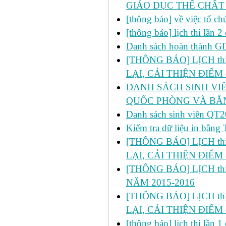
GIÁO DỤC THỂ CHẤT
[thông báo] về việc tổ c
[thông báo] lịch thi lần
Danh sách hoàn thành 
[THÔNG BÁO] LỊCH thi l
LẠI, CẢI THIỆN ĐIỂM 
DANH SÁCH SINH VIÊ
QUỐC PHÒNG VÀ BẰN
Danh sách sinh viên 
Kiểm tra dữ liệu in bằ
[THÔNG BÁO] LỊCH thi l
LẠI, CẢI THIỆN ĐIỂM 
[THÔNG BÁO] LỊCH thi 
NĂM 2015-2016
[THÔNG BÁO] LỊCH thi lầ
LẠI, CẢI THIỆN ĐIỂM 
[thông báo] lịch thi lần