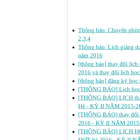
Các tin đã đưa:
Thông báo: Chuyển phòn
2,3,4
Thông báo: Lịch giảng dạ
năm 2016
[thông báo] thay đổi lịch t
2016 và thay đổi lịch họ
[thông báo] đăng ký học 
[THÔNG BÁO] Lịch học s
[THÔNG BÁO] LỊCH thi 
Hè - KỲ II NĂM 2015-2
[THÔNG BÁO] thay đổi
2016 - KỲ II NĂM 2015
[THÔNG BÁO] LỊCH HỌ
ĐỢT hè 2016 - KỲ II N