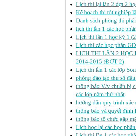
Lịch thi lại lần 2 đợt 2 học
Kế hoạch thi tốt nghiệp l
Danh sách phòng thi phâ
lịch thi lần 1 các học ph
LỊch thi lần 1 học kỳ 1 (
Lịch thi các học phần GDT
LỊCH THI LẦN 2 HỌC 
2014-2015 (ĐỢT 2)
Lịch thi lần 1 các lớp 
phòng đào tạo thu sổ đầu
thông báo V/v chuẩn bị c
các lớp năm thứ nhất
hướng dẫn quy trình xác 
thông báo và quyết đinh
thông báo tổ chức gặp mặ
Lịch học lại các học phầ
Lịch thi lần 1 các học p