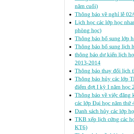
năm cuối)
Thông báo về nghỉ lễ 02
Lịch học các lớp học nhan
phòng học)
Thông báo bổ sung lớp 
Thông báo bổ sung lịch
thông báo dự kiến lịch họ
2013-2014
Thông báo thay đổi lịch 
Thông báo hủy các lớp Ti
điểm đợt I kỳ I năm học
Thông báo về việc đăng 
các lớp Đại học năm thứ 
Danh sách hủy các lớp h
TKB xếp lịch cứng các h
KT6)