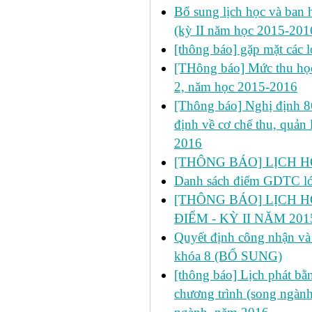
Bổ sung lịch học và ban h
(kỳ II năm học 2015-201
[thông báo] gặp mặt các 
[THông báo] Mức thu học
2, năm học 2015-2016
[Thông báo] Nghị định 
định về cơ chế thu, quản 
2016
[THÔNG BÁO] LỊCH HỌC
Danh sách điểm GDTC 
[THÔNG BÁO] LỊCH H
ĐIỂM - KỲ II NĂM 201
Quyết định công nhận và 
khóa 8 (BỔ SUNG)
[thông báo] Lịch phát bằn
chương trình (song ngành