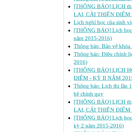
[THÔNG BÁO] LỊCH thi l
LẠI, CẢI THIỆN ĐIỂM 
Lịch nghỉ học của sinh 
[THÔNG BÁO] Lịch học bổ
năm 2015-2016)
Thông báo: Bảo vệ khóa 
Thông báo: Điều chỉnh lị
2016)
[THÔNG BÁO] LỊCH H
ĐIỂM - KỲ II NĂM 201
Thông báo: Lịch thi lần 
hệ chính quy
[THÔNG BÁO] LỊCH thi l
LẠI, CẢI THIỆN ĐIỂM 
[THÔNG BÁO] Lịch học dự 
kỳ 2 năm 2015-2016)