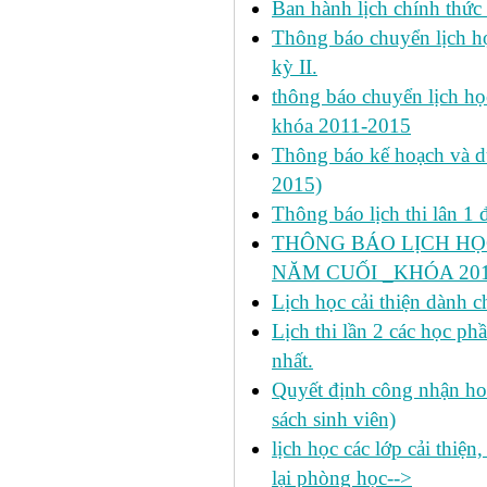
Ban hành lịch chính thức 
Thông báo chuyển lịch học
kỳ II.
thông báo chuyển lịch họ
khóa 2011-2015
Thông báo kế hoạch và dự 
2015)
Thông báo lịch thi lân 1 đ
THÔNG BÁO LỊCH HỌ
NĂM CUỐI _KHÓA 2011
Lịch học cải thiện dành c
Lịch thi lần 2 các học 
nhất.
Quyết định công nhận hoa
sách sinh viên)
lịch học các lớp cải thiện
lại phòng học-->