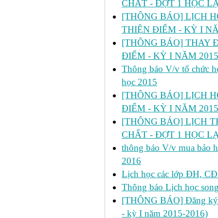
CHẤT - ĐỢT 1 HỌC LẠI
[THÔNG BÁO] LỊCH HỌC 
THIỆN ĐIỂM - KỲ I N
[THÔNG BÁO] THAY Đ
ĐIỂM - KỲ I NĂM 2015
Thông báo V/v tổ chức họ
học 2015
[THÔNG BÁO] LỊCH H
ĐIỂM - KỲ I NĂM 2015
[THÔNG BÁO] LỊCH T
CHẤT - ĐỢT 1 HỌC LẠI
thông báo V/v mua bảo hi
2016
Lịch học các lớp ĐH, CĐ 
Thông báo Lịch học son
[THÔNG BÁO] Đăng ký học
- kỳ I năm 2015-2016)