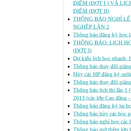
ĐIỂM (ĐỢT I ) VÀ LỊ
ĐIỂM (ĐỢT II)
THÔNG BÁO NGHỈ LỄ 
NGHỆP LẦN 2
Thông báo đăng ký học lại
THÔNG BÁO: LỊCH HỌ
(ĐỢT I)
Dự kiến lịch học nhanh, họ
Thông báo thay đổi giảng
Hủy các HP đăng ký onlin
Thông báo thay đổi giản
Thông báo lịch thi lần 1 
2013 (các lớp Cao đẳng -
Thông báo đăng ký lại
Thông báo hủy các học p
Thông báo nghỉ học các l
Thông báo mở thêm lớp h