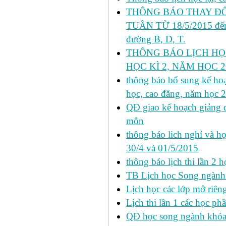
THÔNG BÁO THAY ĐỔ
TUẦN TỪ 18/5/2015 đến 
đường B, D, T.
THÔNG BÁO LỊCH HỌ
HỌC KÌ 2, NĂM HỌC 20
thông báo bổ sung kế hoạc
học, cao đẳng, năm học 
QĐ giao kế hoạch giảng 
môn
thông báo lich nghỉ và học
30/4 và 01/5/2015
thông báo lịch thi lần 2 họ
TB Lịch học Song ngành
Lịch học các lớp mở riêng 
Lịch thi lần 1 các học ph
QĐ học song ngành khóa 