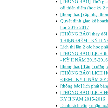
[THÔNG BÁO] Thời gian đ
cải thiện điểm (học kỳ 2
[thông báo] cập nhật thô
Quyết định giao kế hoạch
học 2016-2017
[THÔNG BÁO] thay đổi ph
THIỆN ĐIỂM - KỲ II N
Lịch thi lần 2 các học p
[THÔNG BÁO] LỊCH thi 
- KỲ II NĂM 2015-2016
[thông báo] Tăng cường cô
[THÔNG BÁO] LỊCH HỌC
ĐIỂM - KỲ II NĂM 201
[thông báo] lịch phát bă
[THÔNG BÁO] LỊCH HỌ
KỲ II NĂM 2015-2016
Danh sách công nhận h