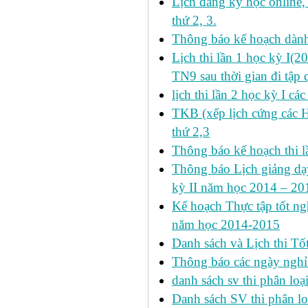
Lịch đăng ký học online
thứ 2, 3.
Thông báo kế hoạch dàn
Lịch thi lần 1 học kỳ I(
TN9 sau thời gian đi tập 
lịch thi lần 2 học kỳ I cá
TKB (xếp lịch cứng các 
thứ 2,3
Thông báo kế hoạch thi l
Thông báo Lịch giảng dạy
kỳ II năm học 2014 – 201
Kế hoạch Thực tập tốt ngh
năm học 2014-2015
Danh sách và Lịch thi Tô
Thông báo các ngày nghỉ
danh sách sv thi phân loạ
Danh sách SV thi phân lo