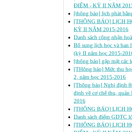
ĐIỂM - KỲ II NĂM 201
[thông báo] lịch phát bă
[THÔNG BÁO] LỊCH HỌ
KỲ II NĂM 2015-2016
Danh sách công nhận h
Bổ sung lịch học và ban h
(kỳ II năm học 2015-201
[thông báo] gặp mặt các 
[THông báo] Mức thu học
2, năm học 2015-2016
[Thông báo] Nghị định 
định về cơ chế thu, quản 
2016
[THÔNG BÁO] LỊCH HỌC
Danh sách điểm GDTC 
[THÔNG BÁO] LỊCH H