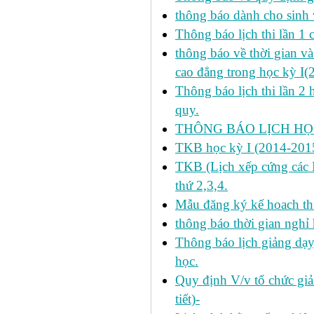
thông báo dành cho sinh 
Thông báo lịch thi lần 1 
thông báo về thời gian v
cao đẳng trong học kỳ I(
Thông báo lịch thi lần 2 
quy.
THÔNG BÁO LỊCH HỌC
TKB học kỳ I (2014-2015
TKB (Lịch xếp cứng các H
thứ 2,3,4.
Mẫu đăng ký kế hoach th
thông báo thời gian nghỉ 
Thông báo lịch giảng dạy
học.
Quy định V/v tổ chức giả
tiết)-