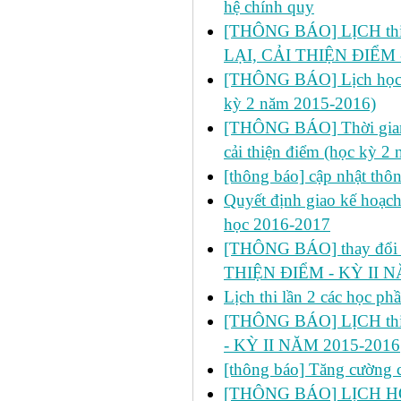
hệ chính quy
[THÔNG BÁO] LỊCH thi l
LẠI, CẢI THIỆN ĐIỂM 
[THÔNG BÁO] Lịch học dự 
kỳ 2 năm 2015-2016)
[THÔNG BÁO] Thời gian đ
cải thiện điểm (học kỳ 2
[thông báo] cập nhật thô
Quyết định giao kế hoạch
học 2016-2017
[THÔNG BÁO] thay đổi ph
THIỆN ĐIỂM - KỲ II N
Lịch thi lần 2 các học p
[THÔNG BÁO] LỊCH thi 
- KỲ II NĂM 2015-2016
[thông báo] Tăng cường cô
[THÔNG BÁO] LỊCH HỌC