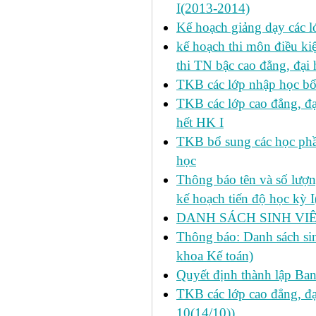
I(2013-2014)
Kế hoạch giảng dạy các l
kế hoạch thi môn điều ki
thi TN bậc cao đẳng, đại
TKB các lớp nhập học bổ
TKB các lớp cao đẳng, đạ
hết HK I
TKB bổ sung các học phần
học
Thông báo tên và số lượn
kế hoạch tiến độ học kỳ 
DANH SÁCH SINH VIÊ
Thông báo: Danh sách si
khoa Kế toán)
Quyết định thành lập Ba
TKB các lớp cao đẳng, đạ
10(14/10))