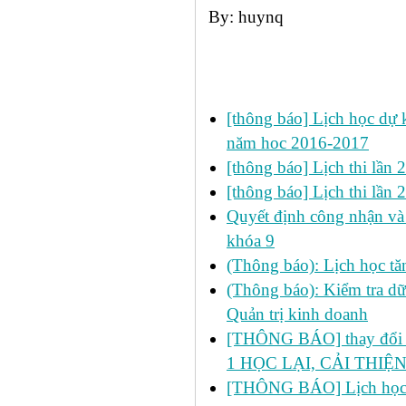
By: huynq
Các tin đã đưa:
[thông báo] Lịch học dự k
năm hoc 2016-2017
[thông báo] Lịch thi lần
[thông báo] Lịch thi lần
Quyết định công nhận và 
khóa 9
(Thông báo): Lịch học 
(Thông báo): Kiểm tra d
Quản trị kinh doanh
[THÔNG BÁO] thay đổi LỊ
1 HỌC LẠI, CẢI THIỆN
[THÔNG BÁO] Lịch học 