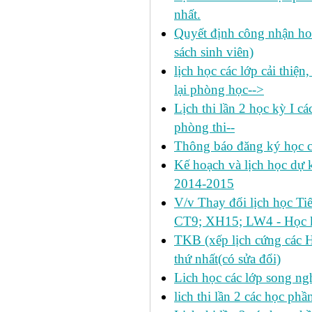
nhất.
Quyết định công nhận hoa
sách sinh viên)
lịch học các lớp cải thiện
lại phòng học-->
Lịch thi lần 2 học kỳ I c
phòng thi--
Thông báo đăng ký học c
Kế hoạch và lịch học dự k
2014-2015
V/v Thay đổi lịch học Ti
CT9; XH15; LW4 - Học k
TKB (xếp lịch cứng các 
thứ nhất(có sửa đổi)
Lich học các lớp song ng
lich thi lần 2 các học p