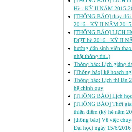
[THÔNG BÁO] LỊCH thi 
Hè - KỲ II NĂM 2015-2
[THÔNG BÁO] thay đổi
2016 - KỲ II NĂM 2015
[THÔNG BÁO] LỊCH HỌ
ĐỢT hè 2016 - KỲ II N
hướng dẫn sinh viên thao 
nhật thông tin..)
Thông báo: Lịch giảng d
[Thông báo] kế hoạch ng
Thông báo: Lịch thi lần 
hệ chính quy
[THÔNG BÁO] Lịch học 
[THÔNG BÁO] Thời gian đ
thiện điểm (kỳ hè năm 2
[thông báo] Về việc chu
Đại học) ngày 15/6/2016