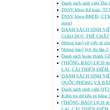
Danh sách sinh viên Đại 
DSSV khoa Kế toán, TCNH
DSSV khoa BHLĐ, CTXH, 
sung)
DANH SÁCH SINH VIÊ
GIÁO DỤC THỂ CHẤT
[thông báo] về việc tổ c
[thông báo] lịch thi lần
Danh sách hoàn thành 
[THÔNG BÁO] LỊCH thi l
LẠI, CẢI THIỆN ĐIỂM 
DANH SÁCH SINH VIÊ
QUỐC PHÒNG VÀ BẰN
Danh sách sinh viên 
Kiểm tra dữ liệu in bằ
[THÔNG BÁO] LỊCH thi l
LẠI, CẢI THIỆN ĐIỂM 