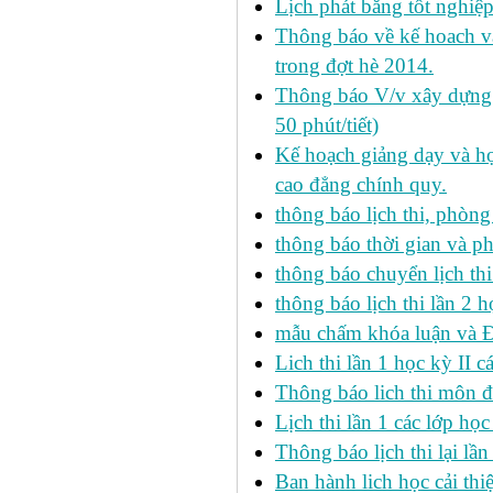
Lịch phát bằng tốt nghiệ
Thông báo về kế hoach và 
trong đợt hè 2014.
Thông báo V/v xây dựng k
50 phút/tiết)
Kế hoạch giảng dạy và họ
cao đẳng chính quy.
thông báo lịch thi, phòng
thông báo thời gian và ph
thông báo chuyển lịch th
thông báo lịch thi lần 2 h
mẫu chấm khóa luận và 
Lich thi lần 1 học kỳ II 
Thông báo lich thi môn đi
Lịch thi lần 1 các lớp họ
Thông báo lịch thi lại lần
Ban hành lich học cải thi