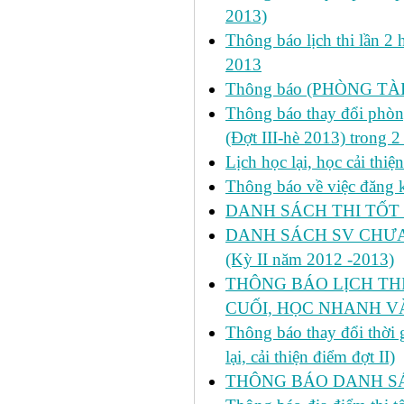
2013)
Thông báo lịch thi lần 2 
2013
Thông báo (PHÒNG TÀ
Thông báo thay đổi phòng
(Đợt III-hè 2013) trong 
Lịch học lại, học cải thi
Thông báo về việc đăng ký
DANH SÁCH THI TỐT 
DANH SÁCH SV CHƯA 
(Kỳ II năm 2012 -2013)
THÔNG BÁO LỊCH THI 
CUỐI, HỌC NHANH VÀ
Thông báo thay đổi thời
lại, cải thiện điểm đợt II)
THÔNG BÁO DANH SÁC