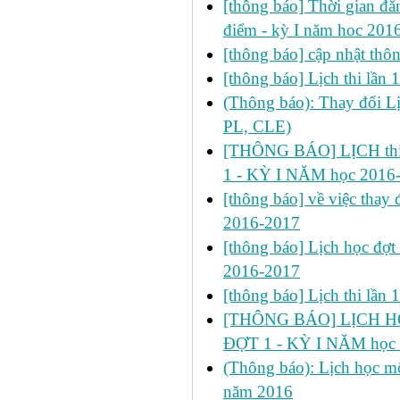
[thông báo] Thời gian đăn
điểm - kỳ I năm hoc 201
[thông báo] cập nhật thôn
[thông báo] Lịch thi lần
(Thông báo): Thay đổi 
PL, CLE)
[THÔNG BÁO] LỊCH thi 
1 - KỲ I NĂM học 2016
[thông báo] về việc thay đ
2016-2017
[thông báo] Lịch học đợt
2016-2017
[thông báo] Lịch thi lần
[THÔNG BÁO] LỊCH HỌ
ĐỢT 1 - KỲ I NĂM học
(Thông báo): Lịch học mô
năm 2016