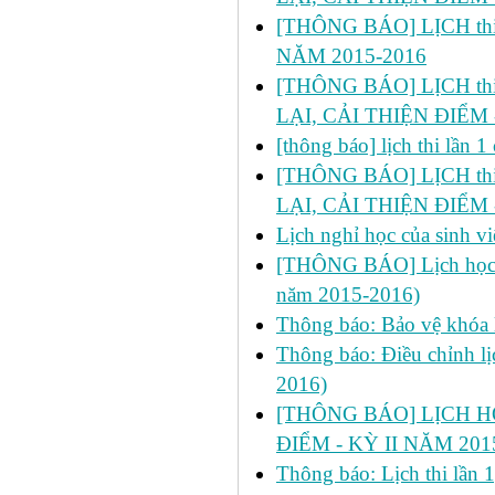
[THÔNG BÁO] LỊCH thi 
NĂM 2015-2016
[THÔNG BÁO] LỊCH thi lầ
LẠI, CẢI THIỆN ĐIỂM 
[thông báo] lịch thi lần
[THÔNG BÁO] LỊCH thi l
LẠI, CẢI THIỆN ĐIỂM 
Lịch nghỉ học của sinh 
[THÔNG BÁO] Lịch học bổ
năm 2015-2016)
Thông báo: Bảo vệ khóa 
Thông báo: Điều chỉnh lị
2016)
[THÔNG BÁO] LỊCH H
ĐIỂM - KỲ II NĂM 201
Thông báo: Lịch thi lần 