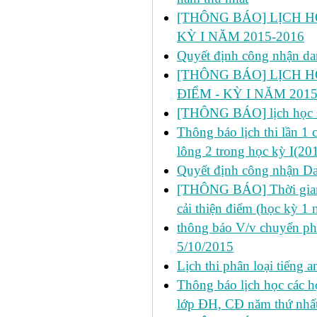
[THÔNG BÁO] LỊCH HỌ
KỲ I NĂM 2015-2016
Quyết định công nhận da
[THÔNG BÁO] LỊCH H
ĐIỂM - KỲ I NĂM 2015
[THÔNG BÁO] lịch học s
Thông báo lịch thi lần 1
lông 2 trong học kỳ I(20
Quyết định công nhận Dan
[THÔNG BÁO] Thời gian đ
cải thiện điểm (học kỳ 1
thông báo V/v chuyển p
5/10/2015
Lịch thi phân loại tiếng
Thông báo lịch học các 
lớp ĐH, CĐ năm thứ nhấ