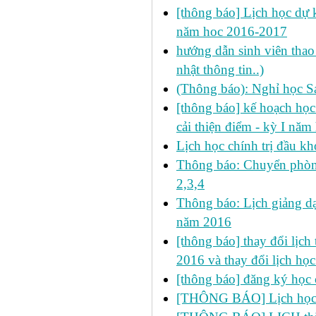
[thông báo] Lịch học dự k
năm hoc 2016-2017
hướng dẫn sinh viên thao 
nhật thông tin..)
(Thông báo): Nghỉ học S
[thông báo] kế hoạch học 
cải thiện điểm - kỳ I nă
Lịch học chính trị đầu kh
Thông báo: Chuyển phòn
2,3,4
Thông báo: Lịch giảng dạ
năm 2016
[thông báo] thay đổi lịch t
2016 và thay đổi lịch họ
[thông báo] đăng ký học 
[THÔNG BÁO] Lịch học s