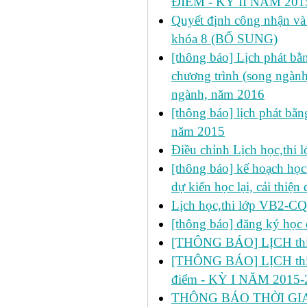
ĐIỂM - KỲ II NĂM 201
Quyết định công nhận và 
khóa 8 (BỔ SUNG)
[thông báo] Lịch phát bằn
chương trình (song ngành
ngành, năm 2016
[thông báo] lịch phát bằn
năm 2015
Điều chỉnh Lịch học,thi
[thông báo] kế hoạch học 
dự kiến học lại, cải thiện
Lịch học,thi lớp VB2-C
[thông báo] đăng ký học 
[THÔNG BÁO] LỊCH thi lầ
[THÔNG BÁO] LỊCH thi lần 2
điểm - KỲ I NĂM 2015-
THÔNG BÁO THỜI GIA