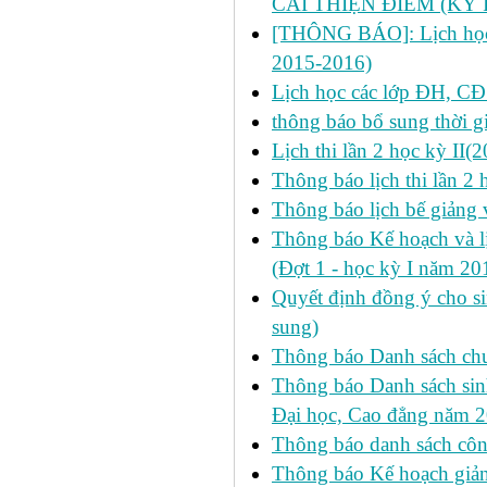
CẢI THIỆN ĐIỂM (KỲ I
[THÔNG BÁO]: Lịch học ch
2015-2016)
Lịch học các lớp ĐH, CĐ
thông báo bổ sung thời gi
Lịch thi lần 2 học kỳ II
Thông báo lịch thi lần 2
Thông báo lịch bế giảng 
Thông báo Kế hoạch và 
(Đợt 1 - học kỳ I năm 2
Quyết định đồng ý cho si
sung)
Thông báo Danh sách chư
Thông báo Danh sách sinh
Đại học, Cao đẳng năm 
Thông báo danh sách công
Thông báo Kế hoạch giảng