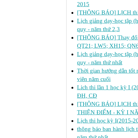
2015
[THÔNG BÁO] LỊCH thi 
Lịch giảng dạy-học tập 
quy - năm thứ 2,3
[THÔNG BÁO] Thay đổi lị
QT21; LW5; XH15; QN6
Lịch giảng dạy-học tập 
quy - năm thứ nhất
Thời gian hướng dẫn tốt n
viên năm cuối
Lich thi lần 1 học kỳ I 
ĐH, CĐ
[THÔNG BÁO] LỊCH thi l
THIỆN ĐIỂM - KỲ I N
Lịch thi học kỳ I(2015-2
thông báo ban hành lịch t
năm thứ nhất