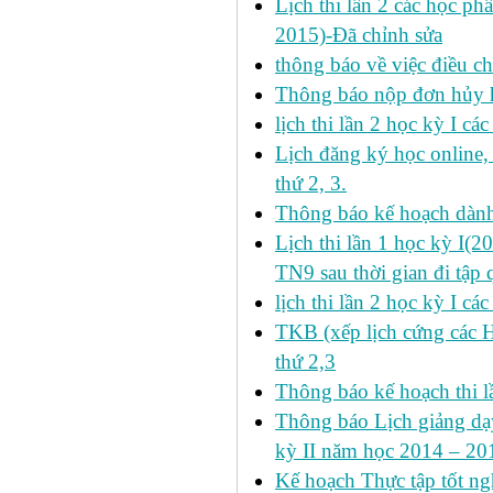
Lịch thi lần 2 các học ph
2015)-Đã chỉnh sửa
thông báo về việc điều ch
Thông báo nộp đơn hủy h
lịch thi lần 2 học kỳ I cá
Lịch đăng ký học online
thứ 2, 3.
Thông báo kế hoạch dàn
Lịch thi lần 1 học kỳ I(
TN9 sau thời gian đi tập 
lịch thi lần 2 học kỳ I cá
TKB (xếp lịch cứng các 
thứ 2,3
Thông báo kế hoạch thi l
Thông báo Lịch giảng dạy
kỳ II năm học 2014 – 201
Kế hoạch Thực tập tốt ngh