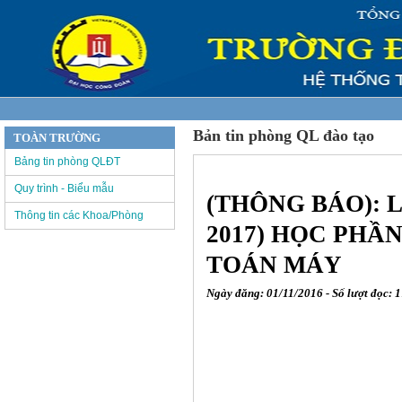
Bản tin phòng QL đào tạo
TOÀN TRƯỜNG
Bảng tin phòng QLĐT
Quy trình - Biểu mẫu
(THÔNG BÁO): LỊ
Thông tin các Khoa/Phòng
2017) HỌC PHẦN
TOÁN MÁY
Ngày đăng: 01/11/2016 - Số lượt đọc: 