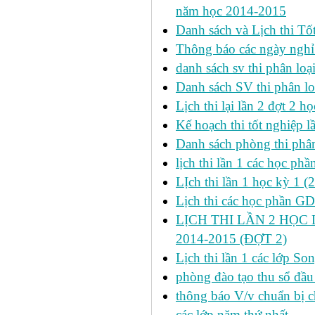
năm học 2014-2015
Danh sách và Lịch thi Tô
Thông báo các ngày nghỉ
danh sách sv thi phân loạ
Danh sách SV thi phân lo
Lịch thi lại lần 2 đợt 2 học
Kế hoạch thi tốt nghiệp l
Danh sách phòng thi phâ
lịch thi lần 1 các học ph
LỊch thi lần 1 học kỳ 1 (
Lịch thi các học phần GDT
LỊCH THI LẦN 2 HỌC 
2014-2015 (ĐỢT 2)
Lịch thi lần 1 các lớp 
phòng đào tạo thu sổ đầu
thông báo V/v chuẩn bị c
các lớp năm thứ nhất