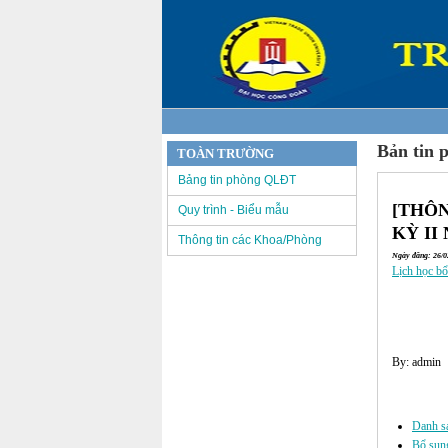
Bản tin 
TOÀN TRƯỜNG
Bảng tin phòng QLĐT
[THÔN
Quy trình - Biểu mẫu
KỲ II 
Thông tin các Khoa/Phòng
Ngày đăng: 26/02
Lịch học b
By: admin
Các tin đã đư
Danh s
Bổ sung