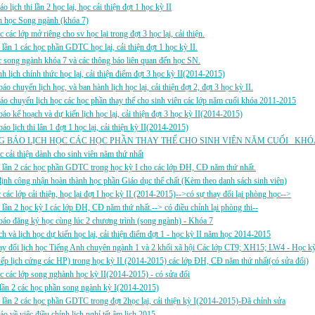
o lịch thi lần 2 học lại, học cải thiện đợt 1 học kỳ II
h học Song ngành (khóa 7)
c các lớp mở riêng cho sv học lại trong đợt 3 học lại, cải thiện.
i lần 1 các học phần GDTC học lại, cải thiện đợt 1 học kỳ II.
song ngành khóa 7 và các thông báo liên quan đến học SN.
h lịch chính thức học lại, cải thiện điểm đợt 3 học kỳ II(2014-2015)
áo chuyển lịch học, và ban hành lịch học lại, cải thiện đợt 2, đợt 3 học kỳ II.
áo chuyển lịch học các học phần thay thế cho sinh viên các lớp năm cuối khóa 2011-2015
áo kế hoạch và dự kiến lịch học lại, cải thiện đợt 3 học kỳ II(2014-2015)
áo lịch thi lân 1 đợt 1 học lại, cải thiện kỳ II(2014-2015)
 BÁO LỊCH HỌC CÁC HỌC PHẦN THAY THẾ CHO SINH VIÊN NĂM CUỐI _KHÓA 2
c cải thiện dành cho sinh viên năm thứ nhất
i lần 2 các học phần GDTC trong học kỳ I cho các lớp ĐH, CĐ năm thứ nhất.
ịnh công nhận hoàn thành học phần Giáo dục thể chất (Kèm theo danh sách sinh viên)
c các lớp cải thiện, học lại đợt I học kỳ II (2014-2015)-->có sự thay đổi lại phòng học-->
i lần 2 học kỳ I các lớp ĐH, CĐ năm thứ nhất.--> có điều chỉnh lại phòng thi--
áo đăng ký học cùng lúc 2 chương trình (song ngành) - Khóa 7
ch và lịch học dự kiến học lại, cải thiện điểm đợt 1 - học kỳ II năm học 2014-2015
y đổi lịch học Tiếng Anh chuyên ngành 1 và 2 khối xã hội Các lớp CT9; XH15; LW4 - Học kỳ
p lịch cứng các HP) trong học kỳ II (2014-2015) các lớp ĐH, CĐ năm thứ nhất(có sửa đổi)
c các lớp song nghành học kỳ II(2014-2015) - có sửa đổi
i lần 2 các học phần song ngành kỳ I(2014-2015)
i lần 2 các học phần GDTC trong đợt 2học lại, cải thiện kỳ I(2014-2015)-Đã chỉnh sửa
áo về việc điều chỉnh lịch nghỉ tết âm lịch 2015.