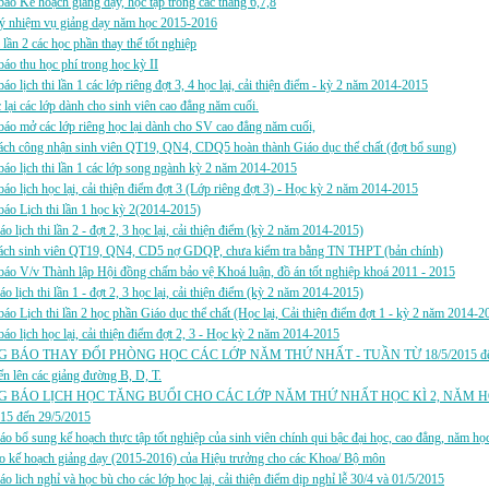
áo Kế hoạch giảng dạy, học tập trong các tháng 6,7,8
ý nhiệm vụ giảng dạy năm học 2015-2016
i lần 2 các học phần thay thế tốt nghiệp
áo thu học phí trong học kỳ II
́o lịch thi lần 1 các lớp riêng đợt 3, 4 học lại, cải thiện điểm - kỳ 2 năm 2014-2015
c lại các lớp dành cho sinh viên cao đẳng năm cuối.
áo mở các lớp riêng học lại dành cho SV cao đẳng năm cuối,
ách công nhận sinh viên QT19, QN4, CDQ5 hoàn thành Giáo dục thể chất (đợt bổ sung)
́o lịch thi lần 1 các lớp song ngành kỳ 2 năm 2014-2015
́o lịch học lại, cải thiện điểm đợt 3 (Lớp riêng đợt 3) - Học kỳ 2 năm 2014-2015
áo Lịch thi lần 1 học kỳ 2(2014-2015)
́o lịch thi lần 2 - đợt 2, 3 học lại, cải thiện điểm (kỳ 2 năm 2014-2015)
ách sinh viên QT19, QN4, CD5 nợ GDQP, chưa kiểm tra bằng TN THPT (bản chính)
áo V/v Thành lập Hội đồng chấm bảo vệ Khoá luận, đồ án tốt nghiệp khoá 2011 - 2015
́o lịch thi lần 1 - đợt 2, 3 học lại, cải thiện điểm (kỳ 2 năm 2014-2015)
́o Lịch thi lần 2 học phần Giáo dục thể chất (Học lại, Cải thiện điểm đợt 1 - kỳ 2 năm 2014-
́o lịch học lại, cải thiện điểm đợt 2, 3 - Học kỳ 2 năm 2014-2015
 BÁO THAY ĐỔI PHÒNG HỌC CÁC LỚP NĂM THỨ NHẤT - TUẦN TỪ 18/5/2015 đến 29
n lên các giảng đường B, D, T.
 BÁO LỊCH HỌC TĂNG BUỔI CHO CÁC LỚP NĂM THỨ NHẤT HỌC KÌ 2, NĂM HỌ
015 đến 29/5/2015
áo bổ sung kế hoạch thực tập tốt nghiệp của sinh viên chính qui bậc đại học, cao đẳng, năm h
o kế hoạch giảng dạy (2015-2016) của Hiệu trưởng cho các Khoa/ Bộ môn
áo lich nghỉ và học bù cho các lớp học lại, cải thiện điểm dịp nghỉ lễ 30/4 và 01/5/2015