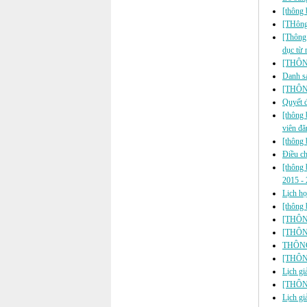
[thông 
[THông 
[Thông 
dục từ
[THÔNG
Danh s
[THÔN
Quyết 
[thông 
viên đ
[thông 
Điều c
[thông 
2015 -
Lịch h
[thông b
[THÔNG
[THÔNG 
THÔNG
[THÔNG
Lịch gi
[THÔNG
Lịch gi