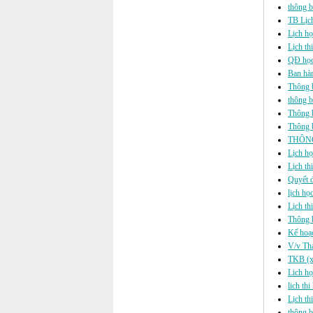
thông bá
TB Lịc
Lịch họ
Lịch th
QĐ học 
Ban hàn
Thông b
thông b
Thông b
Thông b
THÔNG
Lịch họ
Lịch th
Quyết đ
lịch họ
Lịch th
Thông b
Kế hoạ
V/v Tha
TKB (xế
Lich họ
lich th
Lịch th
thông b