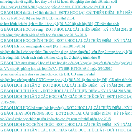
an hướng dẫn tốt nghiệp, học thay thế và kế hoạch tốt nghiệp cho sinh viên năm cuối
i lần 1 học kỳ I (2015-2016) các học phần Anh văn, GDTC cho các lớp ĐH, CĐ
 BÁO] LỊCH thi lần 1 và lịch thi lần 2 - ĐỢT 3 HỌC LẠI, CẢI THIỆN ĐIỂM - KỲ I NĂ
i học kỳ I(2015-2016) các lớp ĐH, CĐ năm thứ 2,3,4.
áo ban hành lịch thi, lịch thi lần 1 học kỳ I(2015-2016) các lớp ĐH, CĐ năm thứ nhất
G BÁO] LỊCH HỌC bổ sung - ĐỢT 3 HỌC LẠI, CẢI THIỆN ĐIỂM - KỲ I NĂM 2015-2
ịnh công nhận danh sách cố vấn học tập năm học 2015 - 2016
G BÁO] LỊCH HỌC CHÍNH THỨC - ĐỢT 3 HỌC LẠI, CẢI THIỆN ĐIỂM - KỲ I NĂM 
 BÁO] lịch học song ngành khóa 8 (Kỳ I năm 2015-2016)
áo lịch thi lần 1 các học phần: Tin học ứng dụng, bóng chuyền 2, cầu lông 2 trong học kỳ I(2
ịnh công nhận Danh sách sinh viên học cùng lúc 2 chương trình khóa 8
BÁO] Thời gian đăng ký học và Lịch học dự kiến đợt 3 học lại, học cải thiện điểm (học kỳ
báo V/v chuyển phòng học các lớp LW7A; TN10B; KT10B kể từ ngày 5/10/2015
i phân loại tiếng anh đầu vào dành cho các lớp ĐH, CĐ năm thứ nhất
báo lịch học các học phần GDTC trong học kỳ I (2015-2016) cho các lớp ĐH, CĐ năm thứ nhấ
G BÁO] LỊCH THI LẦN 2 - ĐỢT 2 HỌC LẠI, CẢI THIỆN ĐIỂM - KỲ I NĂM 2015-201
G BÁO] LỊCH THI LẦN 1 - ĐỢT 2 HỌC LẠI, CẢI THIỆN ĐIỂM - KỲ I NĂM 2015-201
G BÁO] LỊCH THI LẦN 2 CÁC HỌC PHẦN GIÁO DỤC THỂ CHẤT - ĐỢT 1 HỌC LẠI,
 2015-2016
 BÁO] LỊCH HỌC bổ sung (các lớp riêng) - ĐỢT 2 HỌC LẠI, CẢI THIỆN ĐIỂM - KỲ 
G BÁO] THAY ĐỔI PHÒNG HỌC - ĐỢT 2 HỌC LẠI, CẢI THIỆN ĐIỂM - KỲ I NĂM 2
áo V/v tổ chức học chính trị đầu khóa cho các lớp năm thứ nhất nhập học 2015
G BÁO] LỊCH HỌC CHÍNH THỨC - ĐỢT 2 HỌC LẠI, CẢI THIỆN ĐIỂM - KỲ I NĂM 
G BÁO] LỊCH THI LẦN 1 CÁC HỌC PHẦN GIÁO DỤC THỂ CHẤT - ĐỢT 1 HỌC LẠI,