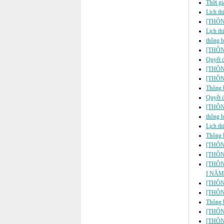
Thời gi
Lich th
[THÔNG
Lịch th
thông b
[THÔN
Quyết đ
[THÔN
[THÔNG
Thông b
Quyết đ
[THÔNG 
thông 
Lịch th
Thông 
[THÔN
[THÔN
[THÔN
I NĂM
[THÔNG
[THÔN
Thông b
[THÔN
[THÔN