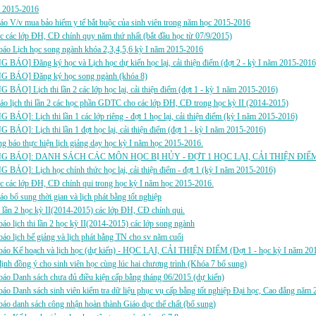
 2015-2016
áo V/v mua bảo hiểm y tế bắt buộc của sinh viên trong năm học 2015-2016
c các lớp ĐH, CĐ chính quy năm thứ nhất (bắt đầu học từ 07/9/2015)
áo Lịch học song ngành khóa 2,3,4,5,6 kỳ I năm 2015-2016
BÁO] Đăng ký học và Lịch học dự kiến học lại, cải thiện điểm (đợt 2 - kỳ I năm 2015-2016
 BÁO] Đăng ký học song ngành (khóa 8)
BÁO] Lịch thi lần 2 các lớp học lại, cải thiện điểm (đợt 1 - kỳ 1 năm 2015-2016)
áo lịch thi lần 2 các học phần GDTC cho các lớp ĐH, CĐ trong học kỳ II (2014-2015)
BÁO]: Lịch thi lần 1 các lớp riêng - đợt 1 học lại, cải thiện điểm (kỳ I năm 2015-2016)
BÁO]: Lịch thi lần 1 đợt học lại, cải thiện điểm (đợt 1 - kỳ I năm 2015-2016)
ng báo thực hiện lịch giảng dạy học kỳ I năm học 2015-2016.
G BÁO]: DANH SÁCH CÁC MÔN HỌC BỊ HỦY - ĐỢT 1 HỌC LẠI, CẢI THIỆN ĐIỂM 
BÁO]: Lịch học chính thức học lại, cải thiện điểm - đợt 1 (kỳ I năm 2015-2016)
c các lớp ĐH, CĐ chính qui trong học kỳ I năm học 2015-2016.
áo bổ sung thời gian và lịch phát bằng tốt nghiệp
i lần 2 học kỳ II(2014-2015) các lớp ĐH, CĐ chính qui.
áo lịch thi lần 2 học kỳ II(2014-2015) các lớp song ngành
áo lịch bế giảng và lịch phát bằng TN cho sv năm cuối
áo Kế hoạch và lịch học (dự kiến) - HỌC LẠI, CẢI THIỆN ĐIỂM (Đợt 1 - học kỳ I năm 2
ịnh đồng ý cho sinh viên học cùng lúc hai chương trình (Khóa 7 bổ sung)
áo Danh sách chưa đủ điều kiện cấp bằng tháng 06/2015 (dự kiến)
áo Danh sách sinh viên kiểm tra dữ liệu phục vụ cấp bằng tốt nghiệp Đại học, Cao đẳng năm
áo danh sách công nhận hoàn thành Giáo dục thể chất (bổ sung)