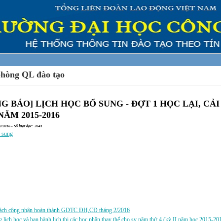
phòng QL đào tạo
G BÁO] LỊCH HỌC BỔ SUNG - ĐỢT 1 HỌC LẠI, CẢI
NĂM 2015-2016
/2016 - Số lượt đọc: 2641
ổ sung
a:
ách công nhận hoàn thành GDTC ĐH,CĐ tháng 2/2016
 lịch học và ban hành lịch thi các học phần thay thế cho sv năm thứ 4 (kỳ II năm học 2015-20