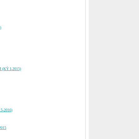
)
(KỲ I-2015)
015-2016)
 2015