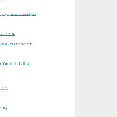
6
ý học phí đối với cơ sở giáo
2015-2016
) khóa 2 và danh sách sinh
n điểm - đợt 1 - kỳ II năm
15-2016
CT10)