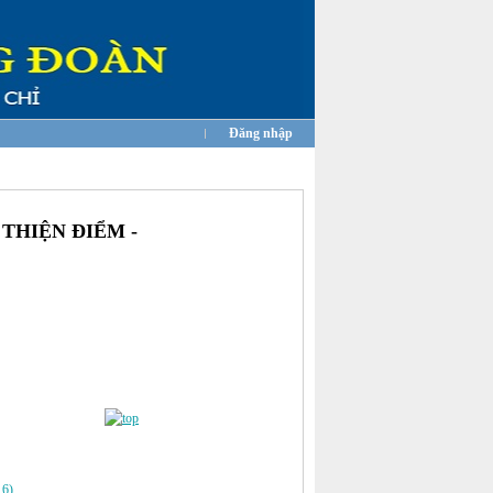
Đăng nhập
 THIỆN ĐIỂM -
16)