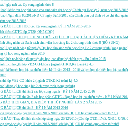
báo] gặp mặt các lớp song ngành khóa 8
báo] Mức thu học phí dành cho sinh viên đại học hệ Chính qui Học kỳ 2, năm học 2015-201
báo] Nghị định 86/2015/NĐ-CP ngày 02/10/2015 của Chính phủ qui định về cơ chế thu, quản l
 năm học 2015-2016
 BÁO] LỊCH HỌC các lớp song ngành KỲ II NĂM 2015-2016
ách điểm GDTC lớp QT20, QN5,CDQ6
G BÁO] LỊCH HỌC CHÍNH THỨC - ĐỢT 1 HỌC LẠI, CẢI THIỆN ĐIỂM - KỲ II NĂM 
định công nhận và Danh sách sinh viên học cùng lúc 2 chương trình khóa 8 (BỔ SUNG)
báo] Lịch phát bằng tốt nghiệp Đại học cho sinh viên học cùng lúc 2 chương trình (song ngành
ăng ký học song ngành, năm 2016
báo] lịch phát bằng tốt nghiệp đại học, cao đẳng hệ chính quy - lần 2 năm 2015
hỉnh Lịch học,thi lớp VB2-CQ-khóa 2 (ngành QTKD,Kế toán)-kỳ 4,5
báo] kế hoạch học lại, cải thiện điểm kỳ II năm 2015 - 2016 và lịch học dự kiến học lại, cải thiệ
 2016
ọc,thi lớp VB2-CQ-khóa 2 (ngành QTKD,Kế toán)-kỳ 4,5
áo] đăng ký học cùng lúc 2 chương trình (song ngành)
 BÁO] LỊCH thi lần 2 các lớp song ngành - KỲ I NĂM 2015-2016
BÁO] LỊCH thi lần 2 các học phần GDTC - Đợt 3 học lại, cải thiện điểm - KỲ I NĂM 20
 BÁO THỜI GIAN, ĐỊA ĐIỂM THI TỐT NGHIỆP LẦN 2 NĂM 2015
 BÁO] LỊCH thi lần 2 - KỲ I NĂM 2015-2016
ảng dạy-học tập (học kỳ II năm 2015-2016) các lớp ĐH,CĐ hệ chính quy - năm thứ 2,3
 BÁO] Thay đổi lịch thi các lớp sáng ngày 26/12/2015 (Các lớp QT21; LW5; XH15; QN6; 
ảng dạy-học tập (học kỳ II năm 2015-2016) các lớp ĐH,CĐ hệ chính quy - năm thứ nhất