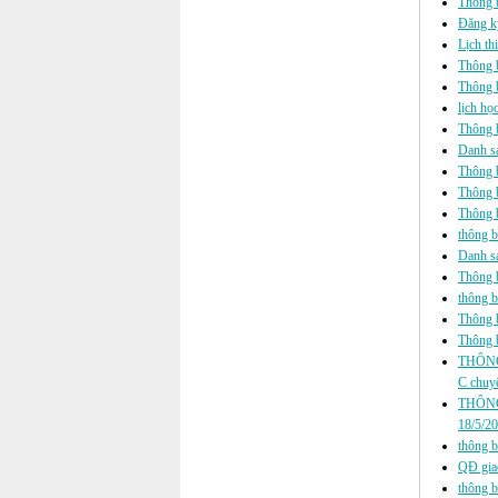
Thông b
Đăng k
Lịch th
Thông b
Thông ba
lịch họ
Thông b
Danh s
Thông ba
Thông ba
Thông b
thông ba
Danh s
Thông b
thông ba
Thông ba
Thông ba
THÔNG
C chuyể
THÔNG
18/5/2
thông b
QĐ gia
thông b