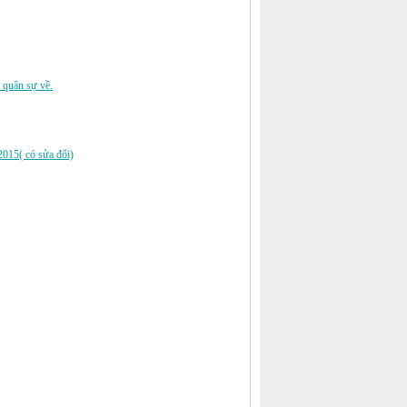
 quân sự về.
2015( có sửa đổi)