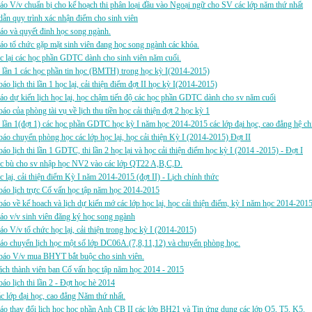
áo V/v chuẩn bị cho kế hoạch thi phân loại đầu vào Ngoại ngữ cho SV các lớp năm thứ nhất
ẫn quy trình xác nhận điểm cho sinh viên
áo và quyết đinh học song ngành.
áo tổ chức gặp mặt sinh viên đang học song ngành các khóa.
c lại các học phần GDTC dành cho sinh viên năm cuối.
i lần 1 các học phần tin học (BMTH) trong học kỳ I(2014-2015)
áo lịch thi lần 1 học lại, cải thiện điểm đợt II học kỳ I(2014-2015)
áo dự kiến lịch học lại, học chậm tiến độ các học phần GDTC dành cho sv năm cuối
áo của phòng tài vụ về lịch thu tiền học cải thiện đợt 2 học kỳ 1
i lần 1(đợt 1) các học phần GDTC học kỳ I năm học 2014-2015 các lớp đại học, cao đẳng hệ chí
áo chuyển phòng học các lớp học lại, học cải thiện Kỳ I (2014-2015) Đợt II
áo lịch thi lần 1 GDTC, thi lần 2 học lại và học cải thiện điểm học kỳ I (2014 -2015) - Đợt I
ọc bù cho sv nhập học NV2 vào các lớp QT22 A,B,C,D.
c lại, cải thiện điểm Kỳ I năm 2014-2015 (đợt II) - Lịch chính thức
áo lịch trực Cố vấn học tập năm học 2014-2015
áo về kế hoach và lịch dự kiến mớ các lớp học lại, học cải thiện điểm, kỳ I năm học 2014-2015
áo v/v sinh viên đăng ký học song ngành
áo V/v tổ chức học lại, cải thiện trong học kỳ I (2014-2015)
áo chuyển lịch học một số lớp DC06A.(7,8,11,12) và chuyển phòng học.
báo V/v mua BHYT bắt buộc cho sinh viên.
ch thành viên ban Cố vấn học tập năm học 2014 - 2015
áo lịch thi lần 2 - Đợt học hè 2014
 lớp đại học, cao đẳng Năm thứ nhất.
áo thay đổi lịch học học phần Anh CB II các lớp BH21 và Tin ứng dụng các lớp Q5, T5, K5.