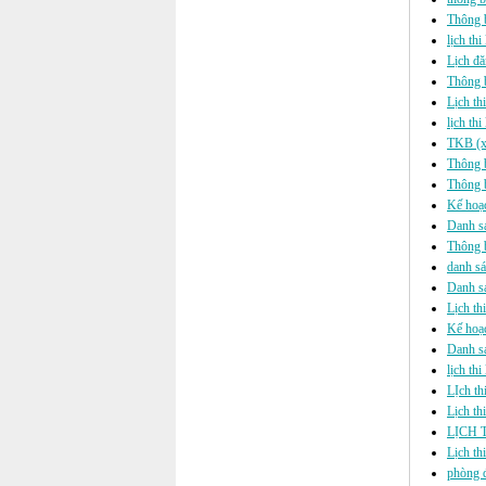
Thông 
lịch th
Lịch đă
Thông 
Lịch th
lịch th
TKB (xế
Thông b
Thông b
Kế hoạc
Danh sá
Thông b
danh sá
Danh sá
Lịch thi
Kế hoạc
Danh sá
lịch th
LỊch th
Lịch th
LỊCH 
Lịch th
phòng đ