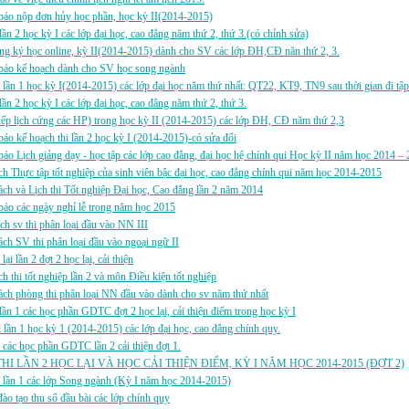
báo nộp đơn hủy học phần, học kỳ II(2014-2015)
i lần 2 học kỳ I các lớp đại học, cao đẳng năm thứ 2, thứ 3.(có chỉnh sửa)
ng ký học online, kỳ II(2014-2015) dành cho SV các lớp ĐH,CĐ năn thứ 2, 3.
báo kế hoạch dành cho SV học song ngành
i lần 1 học kỳ I(2014-2015) các lớp đại học năm thứ nhất: QT22, KT9, TN9 sau thời gian đi tập
i lần 2 học kỳ I các lớp đại học, cao đẳng năm thứ 2, thứ 3.
p lịch cứng các HP) trong học kỳ II (2014-2015) các lớp ĐH, CĐ năm thứ 2,3
áo kế hoạch thi lần 2 học kỳ I (2014-2015)-có sửa đổi
áo Lịch giảng dạy - học tập các lớp cao đẳng, đại học hệ chính qui Học kỳ II năm học 2014 – 
h Thực tập tốt nghiệp của sinh viên bậc đại học, cao đẳng chính qui năm học 2014-2015
ch và Lịch thi Tốt nghiệp Đại học, Cao đẳng lần 2 năm 2014
áo các ngày nghỉ lễ trong năm học 2015
ch sv thi phân loại đầu vào NN III
ch SV thi phân loại đầu vào ngoại ngữ II
 lại lần 2 đợt 2 học lại, cải thiện
h thi tốt nghiệp lần 2 và môn Điều kiện tốt nghiệp
ch phòng thi phân loại NN đầu vào dành cho sv năm thứ nhất
i lần 1 các học phần GDTC đợt 2 học lại, cải thiện điểm trong học kỳ I
i lần 1 học kỳ 1 (2014-2015) các lớp đại học, cao đẳng chính quy.
i các học phần GDTC lần 2 cải thiện đợt 1.
THI LẦN 2 HỌC LẠI VÀ HỌC CẢI THIỆN ĐIỂM, KỲ I NĂM HỌC 2014-2015 (ĐỢT 2)
i lần 1 các lớp Song ngành (Kỳ I năm học 2014-2015)
ào tạo thu sổ đầu bài các lớp chính quy