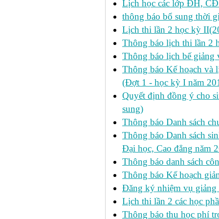
Lịch học các lớp ĐH, CĐ
thông báo bổ sung thời gi
Lịch thi lần 2 học kỳ II
Thông báo lịch thi lần 2
Thông báo lịch bế giảng 
Thông báo Kế hoạch và 
(Đợt 1 - học kỳ I năm 2
Quyết định đồng ý cho si
sung)
Thông báo Danh sách chư
Thông báo Danh sách sinh
Đại học, Cao đẳng năm 
Thông báo danh sách công
Thông báo Kế hoạch giảng
Đăng ký nhiệm vụ giảng
Lịch thi lần 2 các học phầ
Thông báo thu học phí tr