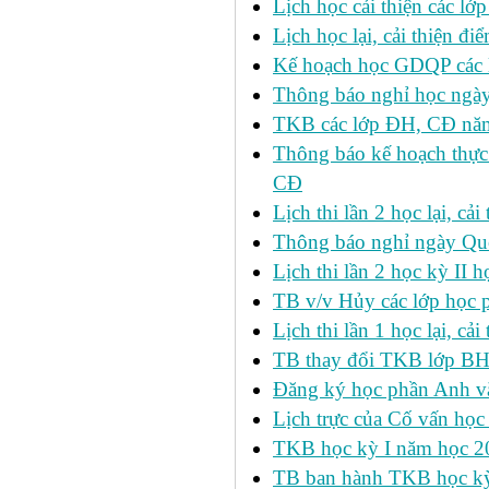
Lịch học cải thiện các l
Lịch học lại, cải thiện đ
Kế hoạch học GDQP các 
Thông báo nghỉ học ngày
TKB các lớp ĐH, CĐ nă
Thông báo kế hoạch thực
CĐ
Lịch thi lần 2 học lại, c
Thông báo nghỉ ngày Qu
Lịch thi lần 2 học kỳ I
TB v/v Hủy các lớp học 
Lịch thi lần 1 học lại, c
TB thay đổi TKB lớp BH
Đăng ký học phần Anh v
Lịch trực của Cố vấn học
TKB học kỳ I năm học 2
TB ban hành TKB học kỳ 