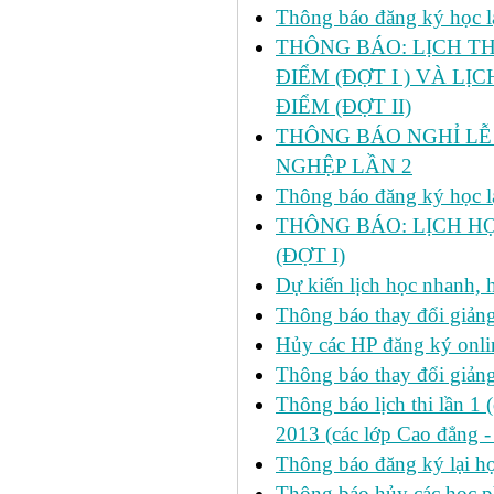
Thông báo đăng ký học lại
THÔNG BÁO: LỊCH TH
ĐIỂM (ĐỢT I ) VÀ LỊ
ĐIỂM (ĐỢT II)
THÔNG BÁO NGHỈ LỄ 
NGHỆP LẦN 2
Thông báo đăng ký học lại
THÔNG BÁO: LỊCH HỌ
(ĐỢT I)
Dự kiến lịch học nhanh, họ
Thông báo thay đổi giảng
Hủy các HP đăng ký onlin
Thông báo thay đổi giản
Thông báo lịch thi lần 1 
2013 (các lớp Cao đẳng -
Thông báo đăng ký lại
Thông báo hủy các học p