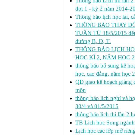
Thông báo Lịch thi lần 2 h
đợt 1 - kỳ 2 năm 2014-2
Thông báo lịch học lại, 
THÔNG BÁO THAY ĐỔ
TUẦN TỪ 18/5/2015 đến 
đường B, D, T.
THÔNG BÁO LỊCH HỌ
HỌC KÌ 2, NĂM HỌC 20
thông báo bổ sung kế hoạc
học, cao đẳng, năm học 
QĐ giao kế hoạch giảng 
môn
thông báo lich nghỉ và học
30/4 và 01/5/2015
thông báo lịch thi lần 2 họ
TB Lịch học Song ngành
Lịch học các lớp mở riêng 