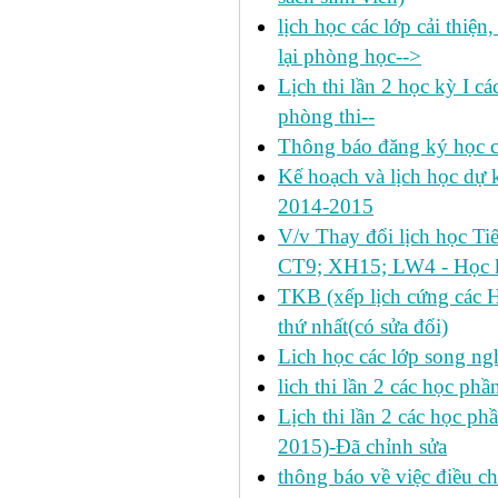
lịch học các lớp cải thiện
lại phòng học-->
Lịch thi lần 2 học kỳ I c
phòng thi--
Thông báo đăng ký học c
Kế hoạch và lịch học dự k
2014-2015
V/v Thay đổi lịch học Ti
CT9; XH15; LW4 - Học k
TKB (xếp lịch cứng các 
thứ nhất(có sửa đổi)
Lich học các lớp song ng
lich thi lần 2 các học p
Lịch thi lần 2 các học ph
2015)-Đã chỉnh sửa
thông báo về việc điều ch