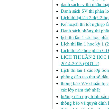
danh sách sv thi phân loạ
Danh sách SV thi phân lo
Lịch thi lại lần 2 đợt 2 học
Kế hoạch thi tốt nghiệp l
Danh sách phòng thi phâ
lịch thi lần 1 các học ph
LỊch thi lần 1 học kỳ 1 (
Lịch thi các học phần GDT
LỊCH THI LẦN 2 HỌC 
2014-2015 (ĐỢT 2)
Lịch thi lần 1 các lớp 
phòng đào tạo thu sổ đầu
thông báo V/v chuẩn bị c
các lớp năm thứ nhất
hướng dẫn quy trình xác 
thông báo và quyết đinh