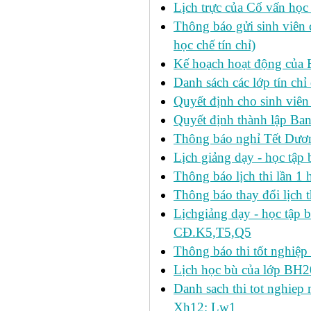
Lịch trực của Cố vấn học
Thông báo gửi sinh viên c
học chế tín chỉ)
Kế hoạch hoạt động của 
Danh sách các lớp tín ch
Quyết định cho sinh viên
Quyết định thành lập Ban
Thông báo nghỉ Tết Dươ
Lịch giảng dạy - học tậ
Thông báo lịch thi lần 1 h
Thông báo thay đổi lịch t
Lịchgiảng dạy - học tập 
CĐ.K5,T5,Q5
Thông báo thi tốt nghiệp 
Lịch học bù của lớp BH2
Danh sach thi tot nghie
Xh12; Lw1