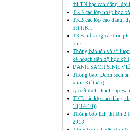
thi TN bậc cao đẳng, đại
TKB các lớp nhập học bổ
TKB các lớp cao đẳng, đạ
hết HK I
TKB bổ sung các học phần
học
Thông báo tên và số lượn
kế hoạch tiến độ học kỳ 
DANH SÁCH SINH VIÊ
Thông báo: Danh sách si
khoa Kế toán)
Quyết định thành lập Ba
TKB các lớp cao đẳng, đạ
10(14/10))
Thông báo lịch thi lần 2 
2013
thông báo về việc chuyển