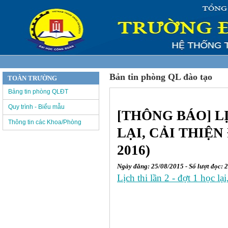
Bản tin phòng QL đào tạo
TOÀN TRƯỜNG
Bảng tin phòng QLĐT
Quy trình - Biểu mẫu
[THÔNG BÁO] L
Thông tin các Khoa/Phòng
LẠI, CẢI THIỆN 
2016)
Ngày đăng: 25/08/2015 - Số lượt đọc: 
Lịch thi lần 2 - đợt 1 học lại