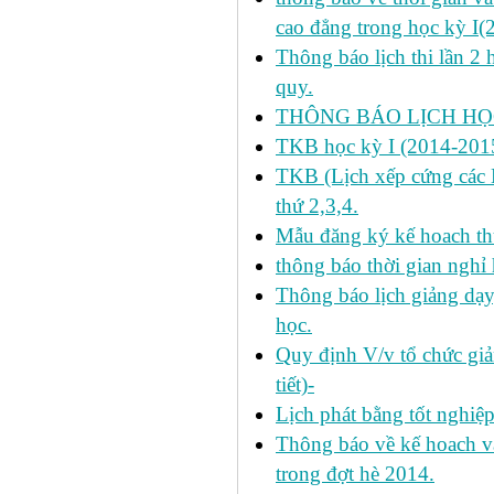
cao đẳng trong học kỳ I(
Thông báo lịch thi lần 2 
quy.
THÔNG BÁO LỊCH HỌC
TKB học kỳ I (2014-2015
TKB (Lịch xếp cứng các H
thứ 2,3,4.
Mẫu đăng ký kế hoach th
thông báo thời gian nghỉ 
Thông báo lịch giảng dạy
học.
Quy định V/v tổ chức giả
tiết)-
Lịch phát bằng tốt nghiệ
Thông báo về kế hoach và 
trong đợt hè 2014.