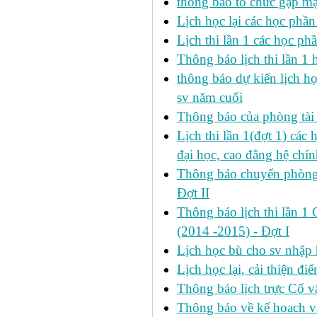
thông báo tổ chức gặp mặ
Lịch học lại các học phầ
Lịch thi lần 1 các học p
Thông báo lịch thi lần 1 
thông báo dự kiến lịch h
sv năm cuối
Thông báo của phòng tài v
Lịch thi lần 1(đợt 1) cá
đại học, cao đẳng hệ chín
Thông báo chuyển phòng h
Đợt II
Thông báo lịch thi lần 1 
(2014 -2015) - Đợt I
Lịch học bù cho sv nhập
Lịch học lại, cải thiện đ
Thông báo lịch trực Cố 
Thông báo về kế hoach và 