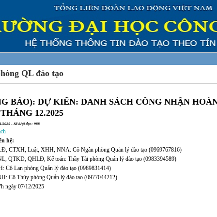
phòng QL đào tạo
G BÁO): DỰ KIẾN: DANH SÁCH CÔNG NHẬN HOÀ
THÁNG 12.2025
/2025 - Số lượt đọc: 988
ách
iên hệ:
Đ, CTXH, Luật, XHH, NNA: Cô Ngân phòng Quản lý đào tạo (0969767816)
, QTKD, QHLĐ, Kế toán: Thầy Tài phòng Quản lý đào tạo (0983394589)
 Cô Lan phòng Quản lý đào tạo (0989831414)
: Cô Thúy phòng Quản lý đào tạo (0977044212)
7h ngày 07/12/2025