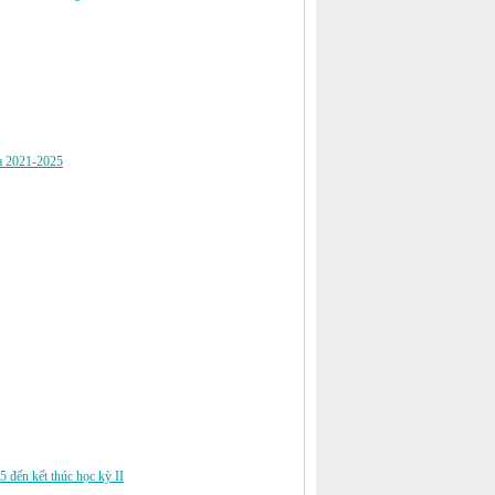
óa 2021-2025
 đến kết thúc học kỳ II