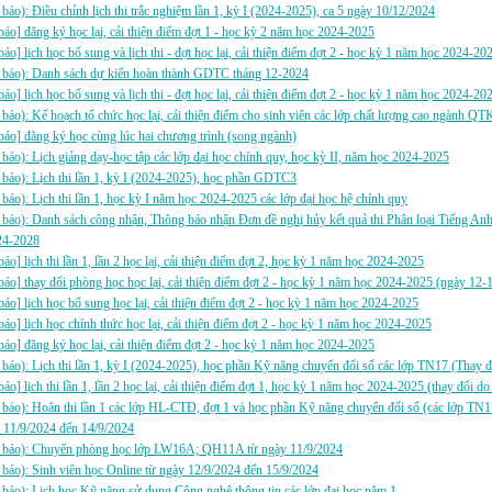
báo): Điều chỉnh lịch thi trắc nghiệm lần 1, kỳ I (2024-2025), ca 5 ngày 10/12/2024
báo] đăng ký học lại, cải thiện điểm đợt 1 - học kỳ 2 năm học 2024-2025
báo] lịch học bổ sung và lịch thi - đợt học lại, cải thiện điểm đợt 2 - học kỳ 1 năm học 2024-20
 báo): Danh sách dự kiến hoàn thành GDTC tháng 12-2024
báo] lịch học bổ sung và lịch thi - đợt học lại, cải thiện điểm đợt 2 - học kỳ 1 năm học 2024-20
báo): Kế hoạch tổ chức học lại, cải thiện điểm cho sinh viên các lớp chất lượng cao ngành Q
báo] đăng ký học cùng lúc hai chương trình (song ngành)
báo): Lịch giảng dạy-học tập các lớp đại học chính quy, học kỳ II, năm học 2024-2025
báo): Lịch thi lần 1, kỳ I (2024-2025), học phần GDTC3
báo): Lịch thi lần 1, học kỳ I năm học 2024-2025 các lớp đại học hệ chính quy
báo): Danh sách công nhận, Thông báo nhận Đơn đề nghị hủy kết quả thi Phân loại Tiếng An
24-2028
báo] lịch thi lần 1, lần 2 học lại, cải thiện điểm đợt 2, học kỳ 1 năm học 2024-2025
báo] thay đổi phòng học học lại, cải thiện điểm đợt 2 - học kỳ 1 năm học 2024-2025 (ngày 12-
báo] lịch học bổ sung học lại, cải thiện điểm đợt 2 - học kỳ 1 năm học 2024-2025
báo] lịch học chính thức học lại, cải thiện điểm đợt 2 - học kỳ 1 năm học 2024-2025
báo] đăng ký học lại, cải thiện điểm đợt 2 - học kỳ 1 năm học 2024-2025
báo): Lịch thi lần 1, kỳ I (2024-2025), học phần Kỹ năng chuyển đổi số các lớp TN17 (Thay đ
báo] lịch thi lần 1, lần 2 học lại, cải thiện điểm đợt 1, học kỳ 1 năm học 2024-2025 (thay đổi d
báo): Hoãn thi lần 1 các lớp HL-CTĐ, đợt 1 và học phần Kỹ năng chuyển đổi số (các lớp TN1
 11/9/2024 đến 14/9/2024
 báo): Chuyển phòng học lớp LW16A; QH11A từ ngày 11/9/2024
báo): Sinh viên học Online từ ngày 12/9/2024 đến 15/9/2024
báo): Lịch học Kỹ năng sử dụng Công nghệ thông tin các lớp đại học năm 1