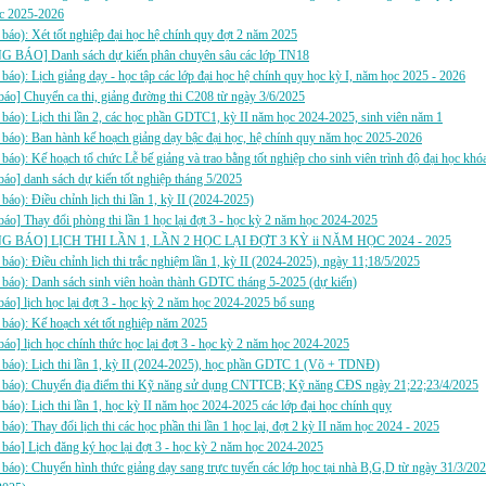
c 2025-2026
báo): Xét tốt nghiệp đại học hệ chính quy đợt 2 năm 2025
 BÁO] Danh sách dự kiến phân chuyên sâu các lớp TN18
báo): Lịch giảng dạy - học tập các lớp đại học hệ chính quy học kỳ I, năm học 2025 - 2026
báo] Chuyển ca thi, giảng đường thi C208 từ ngày 3/6/2025
báo): Lịch thi lần 2, các học phần GDTC1, kỳ II năm học 2024-2025, sinh viên năm 1
báo): Ban hành kế hoạch giảng dạy bậc đại học, hệ chính quy năm học 2025-2026
báo): Kế hoạch tổ chức Lễ bế giảng và trao bằng tốt nghiệp cho sinh viên trình độ đại học kh
báo] danh sách dự kiến tốt nghiệp tháng 5/2025
báo): Điều chỉnh lịch thi lần 1, kỳ II (2024-2025)
báo] Thay đổi phòng thi lần 1 học lại đợt 3 - học kỳ 2 năm học 2024-2025
 BÁO] LỊCH THI LẦN 1, LẦN 2 HỌC LẠI ĐỢT 3 KỲ ii NĂM HỌC 2024 - 2025
báo): Điều chỉnh lịch thi trắc nghiệm lần 1, kỳ II (2024-2025), ngày 11;18/5/2025
báo): Danh sách sinh viên hoàn thành GDTC tháng 5-2025 (dự kiến)
báo] lịch học lại đợt 3 - học kỳ 2 năm học 2024-2025 bổ sung
báo): Kế hoạch xét tốt nghiệp năm 2025
báo] lịch học chính thức học lại đợt 3 - học kỳ 2 năm học 2024-2025
 báo): Lịch thi lần 1, kỳ II (2024-2025), học phần GDTC 1 (Võ + TDNĐ)
 báo): Chuyển địa điểm thi Kỹ năng sử dụng CNTTCB; Kỹ năng CĐS ngày 21;22;23/4/2025
báo): Lịch thi lần 1, học kỳ II năm học 2024-2025 các lớp đại học chính quy
áo): Thay đổi lịch thi các học phần thi lần 1 học lại, đợt 2 kỳ II năm học 2024 - 2025
báo] Lịch đăng ký học lại đợt 3 - học kỳ 2 năm học 2024-2025
báo): Chuyển hình thức giảng dạy sang trực tuyến các lớp học tại nhà B,G,D từ ngày 31/3/2025