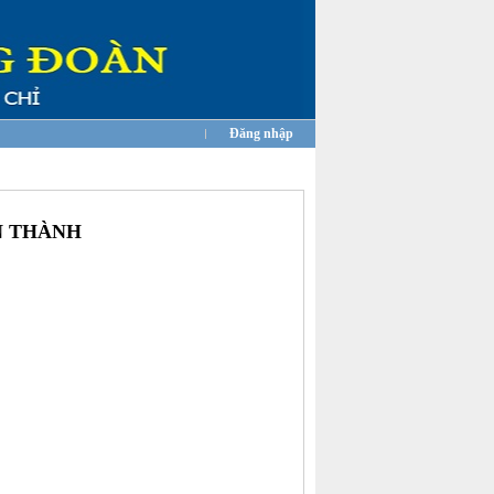
Đăng nhập
N THÀNH