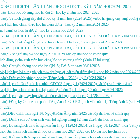
2025)
 BÁO] LỊCH THI LẦN 1, LẦN 2 HỌC LẠI ĐỢT 2 KỲ II NĂM HỌC 2024 - 2025
báo] Lịch học bổ sung học lại đợt 2 - học kỳ 2 năm học 2024-2025
báo): Về Lịch giảng dạy đợt 2 học kỳ II năm học (2024-2025) và bố trí giảng dạy tăng cường 
báo] lịch học chính thức học lại điểm đợt 2 - học kỳ 2 năm học 2024-2025
áo] đăng ký học lại đợt 2 - học kỳ 2 năm học 2024-2025
 BÁO] LỊCH THI LẦN 1, LẦN 2 HỌC LẠI, CẢI THIỆN ĐIỂM ĐỢT 1 KỲ ii NĂM HỌ
báo): V/v phát bằng tốt nghiệp cho sinh viên Đại học, Song ngành đợt 2 năm 2024
 BÁO] LỊCH THI LẦN 1, LẦN 2 HỌC LẠI, CẢI THIỆN ĐIỂM ĐỢT 1 KỲ ii NĂM HỌ
báo): V/v nghỉ dạy và học ngày 21/01/2025 các lớp đại học hệ chính quy
ịnh đồng ý cho sinh viên học cùng lúc hai chương trình (khóa 17 bổ sung)
 báo): Chuyển phòng học các lớp QN15; LW15 từ ngày 08/01/2025
báo] lịch học bổ sung và lịch thi - đợt học lại, cải thiện điểm đợt 1 - học kỳ 2 năm học 2024-20
báo): Điều chỉnh phòng học lớp Tiếng Anh 1 (2323), kỳ 2 (2024-2025)
báo): Lịch thi lần 2, các học phần GDTC3, học kỳ 1 (2024-2025) các lớp sinh viên năm 2
báo] lịch học chính thức học lại, cải thiện điểm đợt 1 - học kỳ 2 năm học 2024-2025
báo): Lịch giảng dạy-học tập các lớp chất lượng cao, học kỳ II (2024-2025)
báo): Đăng ký Online học phần Tiếng Anh 1; GDTC1 (sinh viên năm 1); Tiếng Anh 3 (sinh vi
24-2025
báo):Điều chỉnh lịch nghỉ Tết Nguyên đán Ất tỵ năm 2025 các lớp đại học hệ chính quy
báo): Danh sách dự kiến sinh viên tốt nghiệp tháng 12 năm 2024, đại học hệ chính quy
báo): Bổ sung lịch thi trắc nghiệm lần 1, kỳ 1 (2024-2025), ca 1 ngày 31/12/2024 môn Vật lý
áo: Ban hành lịch thi lần 2, học kỳ I năm học 2024-2025 các lớp đại học hệ chính quy
báo): Kế hoạch thực tập và viết khóa luận, đồ án tốt nghiệp cho sinh viên đại học hệ chính qu