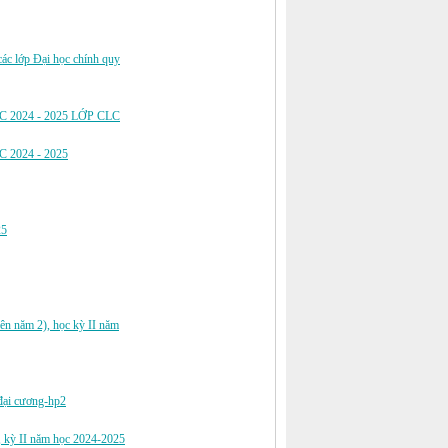
các lớp Đại học chính quy
C 2024 - 2025 LỚP CLC
C 2024 - 2025
25
ên năm 2), học kỳ II năm
 đại cương-hp2
y, kỳ II năm học 2024-2025