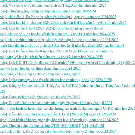
báo): Về việc tổ chức thi phân loại trình độ Tiếng Anh đầu khóa năm 2024
báo): Chuyển giảng đường các lớp đại học năm 1 từ ngày 9/9/2024
báo] lịch thi lần 1, lần 2 học lại, cải thiện điểm đợt 1, học kỳ 1 năm học 2024-2025
báo): Lịch học kỳ I, năm học 2024-2025, sinh viên Đại học năm 1, tuyển sinh năm 2024
báo): Lịch thi lần 1, kỳ I (2024-2025), học phần Kỹ năng chuyển đổi số
báo] lịch học bổ sung học lại, cải thiện điểm đợt 1 - học kỳ 1 năm học 2024-2025
báo] lịch học chính thức học lại, cải thiện điểm đợt 1 - học kỳ 1 năm học 2024-2025
báo) Lịch thi lần 2, các học phần GDTC2, học kỳ II năm học 2023-2024 các lớp năm 1
báo): Lịch thi lần 2, học kỳ II năm học 2023-2024 các lớp đại học hệ chính quy
báo] đăng ký học lại, cải thiện điểm đợt 1 - học kỳ 1 năm học 2024-2025
báo): Lịch GD-HT các lớp đào tạo CLC trình độ ĐH ngành Quản trị kinh doanh, kỳ I (2024-
áo] kế hoạch học lại, cải thiện điểm năm học 2024-2025
báo] đăng ký học cùng lúc hai chương trình (song ngành)
báo): Lịch giảng dạy - học tập các lớp đại học chính quy, học kỳ I (2024.2025)
báo): Đăng ký Online học phần Tiếng Anh 2; GDTC3 (sinh viên năm 2); Tiếng Anh 4 (sinh vi
025
báo): Danh sách dự kiến phân chuyên sâu các lớp TN17
báo): Dự kiến Danh sách sinh viên tốt nghiệp Đại học chính quy tháng 6.2024
định): Ban hành kế hoạch đào tạo chất lượng cao trình độ đại học ngành QTKD, năm học 202
báo): Điều chỉnh lịch thi trắc nghiệm lần 1, kỳ II (2023-2024) ngày 11;12/6/2024
định): Ban hành kế hoạch giảng dạy bậc đại học, hệ chính quy, năm học 2024-2025
 báo): Chuyển giảng đường các lớp QT29,TN16,BH29,QN14, đại đội 20
báo] lịch thi lần 1, lần 2 học lại, cải thiện điểm đợt 3, học kỳ 2 năm học 2023-2024