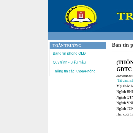
Bản tin 
TOÀN TRƯỜNG
Bảng tin phòng QLĐT
(THÔN
Quy trình - Biểu mẫu
GDTC 
Thông tin các Khoa/Phòng
Ngày đăng: 29/11
Tải danh s
Mọi thắc l
Ngành BHL
Ngành QTNL
Ngành VNH:
Ngành TCNH
Hạn cuối 1