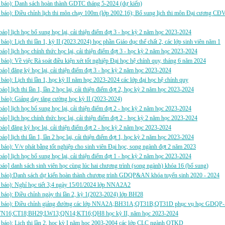
 báo): Danh sách hoàn thành GDTC tháng 5-2024 (dự kiến)
 báo): Điều chỉnh lịch thi môn chạy 100m (lớp 2002.16); Bổ sung lịch thi môn Đại cương 
báo] lịch học bổ sung học lại, cải thiện điểm đợt 3 - học kỳ 2 năm học 2023-2024
báo): Lịch thi lần 1, kỳ II (2023.2024) học phần Giáo dục thể chất 2, các lớp sinh viên năm 1
báo] lịch học chính thức học lại, cải thiện điểm đợt 3 - học kỳ 2 năm học 2023-2024
báo): Về việc Rà soát điều kiện xét tốt nghiệp Đại học hệ chính quy, tháng 6 năm 2024
báo] đăng ký học lại, cải thiện điểm đợt 3 - học kỳ 2 năm học 2023-2024
báo): Lịch thi lần 1, học kỳ II năm học 2023-2024 các lớp đại học hệ chính quy
báo] lịch thi lần 1, lần 2 học lại, cải thiện điểm đợt 2, học kỳ 2 năm học 2023-2024
báo): Giảng dạy tăng cường học kỳ II (2023-2024)
báo] lịch học bổ sung học lại, cải thiện điểm đợt 2 - học kỳ 2 năm học 2023-2024
báo] lịch học chính thức học lại, cải thiện điểm đợt 2 - học kỳ 2 năm học 2023-2024
báo] đăng ký học lại, cải thiện điểm đợt 2 - học kỳ 2 năm học 2023-2024
báo] lịch thi lần 1, lần 2 học lại, cải thiện điểm đợt 1, học kỳ 2 năm học 2023-2024
báo): V/v phát bằng tốt nghiệp cho sinh viên Đại học, song ngành đợt 2 năm 2023
báo] lịch học bổ sung học lại, cải thiện điểm đợt 1 - học kỳ 2 năm học 2023-2024
báo] danh sách sinh viên học cùng lúc hai chương trình (song ngành) khóa 16 (bổ sung)
 báo):Danh sách dự kiến hoàn thành chương trình GDQP&AN khóa tuyển sinh 2020 - 2024
 báo): Nghỉ học tiết 3;4 ngày 15/01/2024 lớp NNA2A2
báo): Điều chỉnh ngày thi lần 2, kỳ 1(2023-2024) lớp BH28
 báo): Điều chỉnh giảng đường các lớp NNA2A;BH31A;QT31B;QT31D phục vụ học GDQP-AN 
N16;CT18;BH29;LW13;QN14;KT16;QH8 học kỳ II, năm học 2023-2024
báo): Lịch thi lần 2, học kỳ I năm học 2003-2004 các lớp CLC ngành QTKD