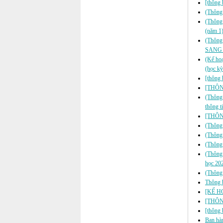
[thông 
(Thông 
(Thông 
(năm 1
(Thôn
SANG 
(Kế hoạ
(học kỳ
[thông 
[THÔNG
(Thông 
thông 
[THÔNG
(Thông
(Thông 
(Thông 
(Thông 
học 20
(Thông 
Thông b
[KẾ H
[THÔN
[thông 
Ban hà