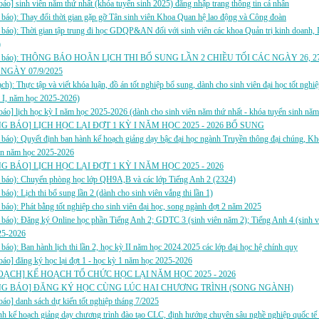
báo] sinh viên năm thứ nhất (khóa tuyển sinh 2025) đăng nhập trang thông tin cá nhân
báo): Thay đổi thời gian gặp gỡ Tân sinh viên Khoa Quan hệ lao động và Công đoàn
báo): Thời gian tập trung đi học GDQP&AN đối với sinh viên các khoa Quản trị kinh doanh, 
)
g báo): THÔNG BÁO HOÃN LỊCH THI BỔ SUNG LẦN 2 CHIỀU TỐI CÁC NGÀY 26, 27
NGÀY 07/9/2025
ch): Thực tập và viết khóa luận, đồ án tốt nghiệp bổ sung, dành cho sinh viên đại học tốt ng
 I, năm học 2025-2026)
báo] lịch học kỳ I năm học 2025-2026 (dành cho sinh viên năm thứ nhất - khóa tuyển sinh nă
 BÁO] LỊCH HỌC LẠI ĐỢT 1 KỲ I NĂM HỌC 2025 - 2026 BỔ SUNG
báo): Quyết định ban hành kế hoạch giảng dạy bậc đại học ngành Truyền thông đại chúng, Kh
tin năm học 2025-2026
 BÁO] LỊCH HỌC LẠI ĐỢT 1 KỲ I NĂM HỌC 2025 - 2026
 báo): Chuyển phòng học lớp QH9A,B và các lớp Tiếng Anh 2 (2324)
báo): Lịch thi bổ sung lần 2 (dành cho sinh viên vắng thi lần 1)
báo): Phát bằng tốt nghiệp cho sinh viên đại học, song ngành đợt 2 năm 2025
báo): Đăng ký Online học phần Tiếng Anh 2; GDTC 3 (sinh viên năm 2); Tiếng Anh 4 (sinh v
25-2026
báo): Ban hành lịch thi lần 2, học kỳ II năm học 2024.2025 các lớp đại học hệ chính quy
áo] đăng ký học lại đợt 1 - học kỳ 1 năm học 2025-2026
OẠCH] KẾ HOẠCH TỔ CHỨC HỌC LẠI NĂM HỌC 2025 - 2026
G BÁO] ĐĂNG KÝ HỌC CÙNG LÚC HAI CHƯƠNG TRÌNH (SONG NGÀNH)
báo] danh sách dự kiến tốt nghiệp tháng 7/2025
nh kế hoạch giảng dạy chương trình đào tạo CLC, định hướng chuyên sâu nghề nghiệp quốc 