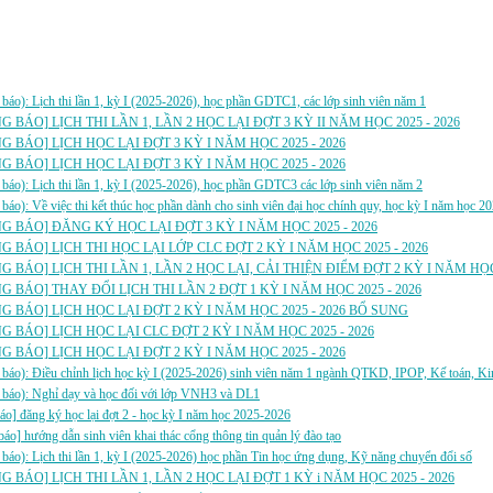
a:
báo): Lịch thi lần 1, kỳ I (2025-2026), học phần GDTC1, các lớp sinh viên năm 1
 BÁO] LỊCH THI LẦN 1, LẦN 2 HỌC LẠI ĐỢT 3 KỲ II NĂM HỌC 2025 - 2026
 BÁO] LỊCH HỌC LẠI ĐỢT 3 KỲ I NĂM HỌC 2025 - 2026
 BÁO] LỊCH HỌC LẠI ĐỢT 3 KỲ I NĂM HỌC 2025 - 2026
báo): Lịch thi lần 1, kỳ I (2025-2026), học phần GDTC3 các lớp sinh viên năm 2
báo): Về việc thi kết thúc học phần dành cho sinh viên đại học chính quy, học kỳ I năm học 2
 BÁO] ĐĂNG KÝ HỌC LẠI ĐỢT 3 KỲ I NĂM HỌC 2025 - 2026
 BÁO] LỊCH THI HỌC LẠI LỚP CLC ĐỢT 2 KỲ I NĂM HỌC 2025 - 2026
 BÁO] LỊCH THI LẦN 1, LẦN 2 HỌC LẠI, CẢI THIỆN ĐIỂM ĐỢT 2 KỲ I NĂM HỌC
 BÁO] THAY ĐỔI LỊCH THI LẦN 2 ĐỢT 1 KỲ I NĂM HỌC 2025 - 2026
 BÁO] LỊCH HỌC LẠI ĐỢT 2 KỲ I NĂM HỌC 2025 - 2026 BỔ SUNG
 BÁO] LỊCH HỌC LẠI CLC ĐỢT 2 KỲ I NĂM HỌC 2025 - 2026
 BÁO] LỊCH HỌC LẠI ĐỢT 2 KỲ I NĂM HỌC 2025 - 2026
báo): Điều chỉnh lịch học kỳ I (2025-2026) sinh viên năm 1 ngành QTKD, IPOP, Kế toán, Ki
 báo): Nghỉ dạy và học đối với lớp VNH3 và DL1
áo] đăng ký học lại đợt 2 - học kỳ I năm học 2025-2026
báo] hướng dẫn sinh viên khai thác cổng thông tin quản lý đào tạo
báo): Lịch thi lần 1, kỳ I (2025-2026) học phần Tin học ứng dụng, Kỹ năng chuyển đổi số
 BÁO] LỊCH THI LẦN 1, LẦN 2 HỌC LẠI ĐỢT 1 KỲ i NĂM HỌC 2025 - 2026