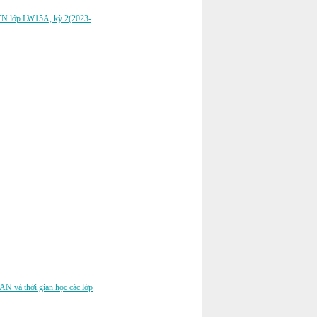
CĐVN lớp LW15A, kỳ 2(2023-
và thời gian học các lớp