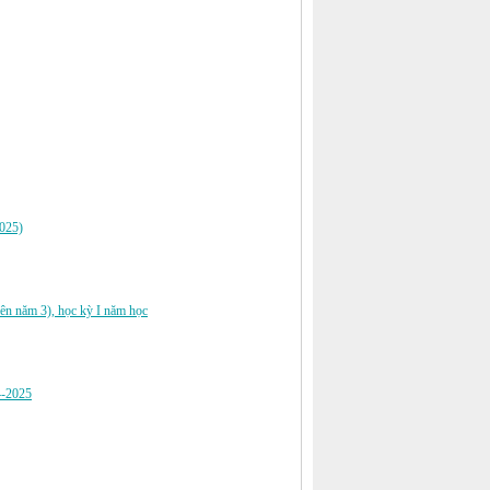
2025)
ên năm 3), học kỳ I năm học
4-2025