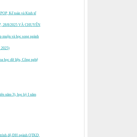
IPOP, Kế toán và Kinh tế
, 28/8/2025 VÀ CHUYỂN
hiệp muộn và học song ngành
m 2025)
oa học dữ liệu, Công nghệ
iên năm 3), học kỳ I năm
tế trình độ ĐH ngành QTKD,