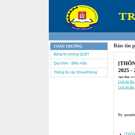
Bản tin 
TOÀN TRƯỜNG
Bảng tin phòng QLĐT
[THÔNG
Quy trình - Biểu mẫu
2025 - 
Thông tin các Khoa/Phòng
Ngày đăng: 11/11
Lịch thi lầ
Lịch thi lầ
By: queanht
Các tin đã đư
[THÔNG