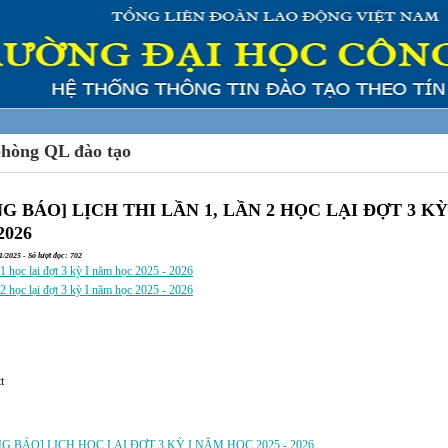
phòng QL đào tạo
 BÁO] LỊCH THI LẦN 1, LẦN 2 HỌC LẠI ĐỢT 3 KY
2026
/2025 - Số lượt đọc: 702
n 1 học lại đợt 3 kỳ I năm học 2025 - 2026
n 2 học lại đợt 3 kỳ I năm học 2025 - 2026
t
a:
 BÁO] LỊCH HỌC LẠI ĐỢT 3 KỲ I NĂM HỌC 2025 - 2026