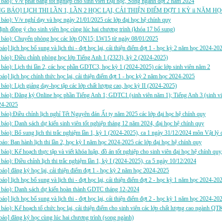
báo): V/v phát bằng tốt nghiệp cho sinh viên Đại học, Song ngành đợt 2 năm 2024
 BÁO] LỊCH THI LẦN 1, LẦN 2 HỌC LẠI, CẢI THIỆN ĐIỂM ĐỢT 1 KỲ ii NĂM HỌ
báo): V/v nghỉ dạy và học ngày 21/01/2025 các lớp đại học hệ chính quy
ịnh đồng ý cho sinh viên học cùng lúc hai chương trình (khóa 17 bổ sung)
 báo): Chuyển phòng học các lớp QN15; LW15 từ ngày 08/01/2025
báo] lịch học bổ sung và lịch thi - đợt học lại, cải thiện điểm đợt 1 - học kỳ 2 năm học 2024-20
báo): Điều chỉnh phòng học lớp Tiếng Anh 1 (2323), kỳ 2 (2024-2025)
báo): Lịch thi lần 2, các học phần GDTC3, học kỳ 1 (2024-2025) các lớp sinh viên năm 2
báo] lịch học chính thức học lại, cải thiện điểm đợt 1 - học kỳ 2 năm học 2024-2025
báo): Lịch giảng dạy-học tập các lớp chất lượng cao, học kỳ II (2024-2025)
báo): Đăng ký Online học phần Tiếng Anh 1; GDTC1 (sinh viên năm 1); Tiếng Anh 3 (sinh vi
24-2025
báo):Điều chỉnh lịch nghỉ Tết Nguyên đán Ất tỵ năm 2025 các lớp đại học hệ chính quy
báo): Danh sách dự kiến sinh viên tốt nghiệp tháng 12 năm 2024, đại học hệ chính quy
báo): Bổ sung lịch thi trắc nghiệm lần 1, kỳ 1 (2024-2025), ca 1 ngày 31/12/2024 môn Vật lý
áo: Ban hành lịch thi lần 2, học kỳ I năm học 2024-2025 các lớp đại học hệ chính quy
báo): Kế hoạch thực tập và viết khóa luận, đồ án tốt nghiệp cho sinh viên đại học hệ chính qu
báo): Điều chỉnh lịch thi trắc nghiệm lần 1, kỳ I (2024-2025), ca 5 ngày 10/12/2024
báo] đăng ký học lại, cải thiện điểm đợt 1 - học kỳ 2 năm học 2024-2025
báo] lịch học bổ sung và lịch thi - đợt học lại, cải thiện điểm đợt 2 - học kỳ 1 năm học 2024-20
 báo): Danh sách dự kiến hoàn thành GDTC tháng 12-2024
báo] lịch học bổ sung và lịch thi - đợt học lại, cải thiện điểm đợt 2 - học kỳ 1 năm học 2024-20
báo): Kế hoạch tổ chức học lại, cải thiện điểm cho sinh viên các lớp chất lượng cao ngành Q
báo] đăng ký học cùng lúc hai chương trình (song ngành)