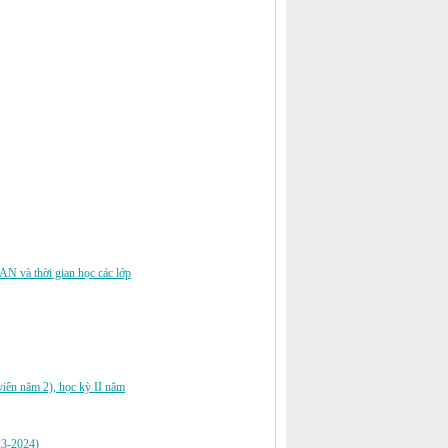
và thời gian học các lớp
iên năm 2), học kỳ II năm
23-2024)