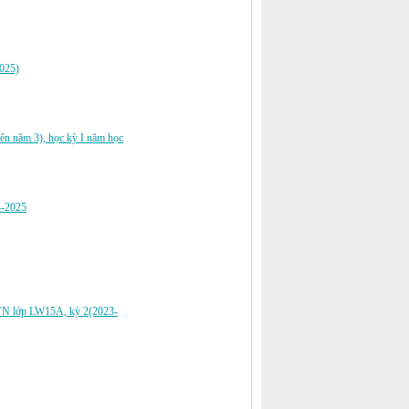
2025)
ên năm 3), học kỳ I năm học
4-2025
CĐVN lớp LW15A, kỳ 2(2023-