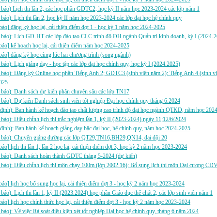
báo) Lịch thi lần 2, các học phần GDTC2, học kỳ II năm học 2023-2024 các lớp năm 1
báo): Lịch thi lần 2, học kỳ II năm học 2023-2024 các lớp đại học hệ chính quy
báo] đăng ký học lại, cải thiện điểm đợt 1 - học kỳ 1 năm học 2024-2025
báo): Lịch GD-HT các lớp đào tạo CLC trình độ ĐH ngành Quản trị kinh doanh, kỳ I (2024-
áo] kế hoạch học lại, cải thiện điểm năm học 2024-2025
báo] đăng ký học cùng lúc hai chương trình (song ngành)
báo): Lịch giảng dạy - học tập các lớp đại học chính quy, học kỳ I (2024.2025)
báo): Đăng ký Online học phần Tiếng Anh 2; GDTC3 (sinh viên năm 2); Tiếng Anh 4 (sinh vi
025
báo): Danh sách dự kiến phân chuyên sâu các lớp TN17
báo): Dự kiến Danh sách sinh viên tốt nghiệp Đại học chính quy tháng 6.2024
định): Ban hành kế hoạch đào tạo chất lượng cao trình độ đại học ngành QTKD, năm học 202
báo): Điều chỉnh lịch thi trắc nghiệm lần 1, kỳ II (2023-2024) ngày 11;12/6/2024
định): Ban hành kế hoạch giảng dạy bậc đại học, hệ chính quy, năm học 2024-2025
 báo): Chuyển giảng đường các lớp QT29,TN16,BH29,QN14, đại đội 20
báo] lịch thi lần 1, lần 2 học lại, cải thiện điểm đợt 3, học kỳ 2 năm học 2023-2024
 báo): Danh sách hoàn thành GDTC tháng 5-2024 (dự kiến)
 báo): Điều chỉnh lịch thi môn chạy 100m (lớp 2002.16); Bổ sung lịch thi môn Đại cương 
báo] lịch học bổ sung học lại, cải thiện điểm đợt 3 - học kỳ 2 năm học 2023-2024
báo): Lịch thi lần 1, kỳ II (2023.2024) học phần Giáo dục thể chất 2, các lớp sinh viên năm 1
báo] lịch học chính thức học lại, cải thiện điểm đợt 3 - học kỳ 2 năm học 2023-2024
báo): Về việc Rà soát điều kiện xét tốt nghiệp Đại học hệ chính quy, tháng 6 năm 2024