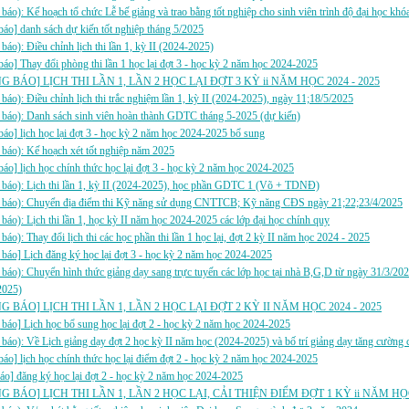
báo): Kế hoạch tổ chức Lễ bế giảng và trao bằng tốt nghiệp cho sinh viên trình độ đại học kh
báo] danh sách dự kiến tốt nghiệp tháng 5/2025
báo): Điều chỉnh lịch thi lần 1, kỳ II (2024-2025)
báo] Thay đổi phòng thi lần 1 học lại đợt 3 - học kỳ 2 năm học 2024-2025
 BÁO] LỊCH THI LẦN 1, LẦN 2 HỌC LẠI ĐỢT 3 KỲ ii NĂM HỌC 2024 - 2025
báo): Điều chỉnh lịch thi trắc nghiệm lần 1, kỳ II (2024-2025), ngày 11;18/5/2025
báo): Danh sách sinh viên hoàn thành GDTC tháng 5-2025 (dự kiến)
báo] lịch học lại đợt 3 - học kỳ 2 năm học 2024-2025 bổ sung
báo): Kế hoạch xét tốt nghiệp năm 2025
báo] lịch học chính thức học lại đợt 3 - học kỳ 2 năm học 2024-2025
 báo): Lịch thi lần 1, kỳ II (2024-2025), học phần GDTC 1 (Võ + TDNĐ)
 báo): Chuyển địa điểm thi Kỹ năng sử dụng CNTTCB; Kỹ năng CĐS ngày 21;22;23/4/2025
báo): Lịch thi lần 1, học kỳ II năm học 2024-2025 các lớp đại học chính quy
áo): Thay đổi lịch thi các học phần thi lần 1 học lại, đợt 2 kỳ II năm học 2024 - 2025
báo] Lịch đăng ký học lại đợt 3 - học kỳ 2 năm học 2024-2025
báo): Chuyển hình thức giảng dạy sang trực tuyến các lớp học tại nhà B,G,D từ ngày 31/3/2025
2025)
 BÁO] LỊCH THI LẦN 1, LẦN 2 HỌC LẠI ĐỢT 2 KỲ II NĂM HỌC 2024 - 2025
báo] Lịch học bổ sung học lại đợt 2 - học kỳ 2 năm học 2024-2025
báo): Về Lịch giảng dạy đợt 2 học kỳ II năm học (2024-2025) và bố trí giảng dạy tăng cường 
báo] lịch học chính thức học lại điểm đợt 2 - học kỳ 2 năm học 2024-2025
áo] đăng ký học lại đợt 2 - học kỳ 2 năm học 2024-2025
 BÁO] LỊCH THI LẦN 1, LẦN 2 HỌC LẠI, CẢI THIỆN ĐIỂM ĐỢT 1 KỲ ii NĂM HỌ