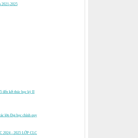
óa 2021-2025
 đến kết thúc học kỳ II
các lớp Đại học chính quy
C 2024 - 2025 LỚP CLC