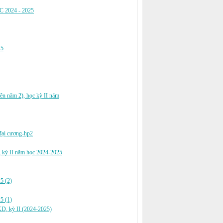
C 2024 - 2025
25
ên năm 2), học kỳ II năm
 đại cương-hp2
y, kỳ II năm học 2024-2025
25 (2)
25 (1)
TKD, kỳ II (2024-2025)