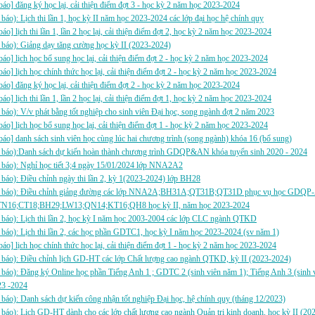
báo] đăng ký học lại, cải thiện điểm đợt 3 - học kỳ 2 năm học 2023-2024
báo): Lịch thi lần 1, học kỳ II năm học 2023-2024 các lớp đại học hệ chính quy
báo] lịch thi lần 1, lần 2 học lại, cải thiện điểm đợt 2, học kỳ 2 năm học 2023-2024
báo): Giảng dạy tăng cường học kỳ II (2023-2024)
báo] lịch học bổ sung học lại, cải thiện điểm đợt 2 - học kỳ 2 năm học 2023-2024
báo] lịch học chính thức học lại, cải thiện điểm đợt 2 - học kỳ 2 năm học 2023-2024
báo] đăng ký học lại, cải thiện điểm đợt 2 - học kỳ 2 năm học 2023-2024
báo] lịch thi lần 1, lần 2 học lại, cải thiện điểm đợt 1, học kỳ 2 năm học 2023-2024
báo): V/v phát bằng tốt nghiệp cho sinh viên Đại học, song ngành đợt 2 năm 2023
báo] lịch học bổ sung học lại, cải thiện điểm đợt 1 - học kỳ 2 năm học 2023-2024
báo] danh sách sinh viên học cùng lúc hai chương trình (song ngành) khóa 16 (bổ sung)
 báo):Danh sách dự kiến hoàn thành chương trình GDQP&AN khóa tuyển sinh 2020 - 2024
 báo): Nghỉ học tiết 3;4 ngày 15/01/2024 lớp NNA2A2
báo): Điều chỉnh ngày thi lần 2, kỳ 1(2023-2024) lớp BH28
 báo): Điều chỉnh giảng đường các lớp NNA2A;BH31A;QT31B;QT31D phục vụ học GDQP-AN 
N16;CT18;BH29;LW13;QN14;KT16;QH8 học kỳ II, năm học 2023-2024
báo): Lịch thi lần 2, học kỳ I năm học 2003-2004 các lớp CLC ngành QTKD
báo): Lịch thi lần 2, các học phần GDTC1, học kỳ I năm học 2023-2024 (sv năm 1)
báo] lịch học chính thức học lại, cải thiện điểm đợt 1 - học kỳ 2 năm học 2023-2024
 báo): Điều chỉnh lịch GD-HT các lớp Chất lượng cao ngành QTKD, kỳ II (2023-2024)
báo): Đăng ký Online học phần Tiếng Anh 1 ; GDTC 2 (sinh viên năm 1); Tiếng Anh 3 (sinh v
23 -2024
báo): Danh sách dự kiến công nhận tốt nghiệp Đại học, hệ chính quy (tháng 12/2023)
báo): Lịch GD-HT dành cho các lớp chất lượng cao ngành Quản trị kinh doanh, học kỳ II (20