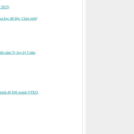
m 2025)
oa học dữ liệu, Công nghệ
iên năm 3), học kỳ I năm
tế trình độ ĐH ngành QTKD,