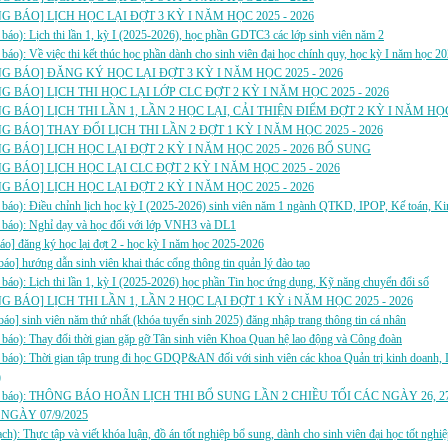
 BÁO] LỊCH HỌC LẠI ĐỢT 3 KỲ I NĂM HỌC 2025 - 2026
báo): Lịch thi lần 1, kỳ I (2025-2026), học phần GDTC3 các lớp sinh viên năm 2
báo): Về việc thi kết thúc học phần dành cho sinh viên đại học chính quy, học kỳ I năm học 2
 BÁO] ĐĂNG KÝ HỌC LẠI ĐỢT 3 KỲ I NĂM HỌC 2025 - 2026
 BÁO] LỊCH THI HỌC LẠI LỚP CLC ĐỢT 2 KỲ I NĂM HỌC 2025 - 2026
 BÁO] LỊCH THI LẦN 1, LẦN 2 HỌC LẠI, CẢI THIỆN ĐIỂM ĐỢT 2 KỲ I NĂM HỌC
 BÁO] THAY ĐỔI LỊCH THI LẦN 2 ĐỢT 1 KỲ I NĂM HỌC 2025 - 2026
 BÁO] LỊCH HỌC LẠI ĐỢT 2 KỲ I NĂM HỌC 2025 - 2026 BỔ SUNG
 BÁO] LỊCH HỌC LẠI CLC ĐỢT 2 KỲ I NĂM HỌC 2025 - 2026
 BÁO] LỊCH HỌC LẠI ĐỢT 2 KỲ I NĂM HỌC 2025 - 2026
báo): Điều chỉnh lịch học kỳ I (2025-2026) sinh viên năm 1 ngành QTKD, IPOP, Kế toán, Ki
 báo): Nghỉ dạy và học đối với lớp VNH3 và DL1
áo] đăng ký học lại đợt 2 - học kỳ I năm học 2025-2026
báo] hướng dẫn sinh viên khai thác cổng thông tin quản lý đào tạo
báo): Lịch thi lần 1, kỳ I (2025-2026) học phần Tin học ứng dụng, Kỹ năng chuyển đổi số
 BÁO] LỊCH THI LẦN 1, LẦN 2 HỌC LẠI ĐỢT 1 KỲ i NĂM HỌC 2025 - 2026
báo] sinh viên năm thứ nhất (khóa tuyển sinh 2025) đăng nhập trang thông tin cá nhân
báo): Thay đổi thời gian gặp gỡ Tân sinh viên Khoa Quan hệ lao động và Công đoàn
báo): Thời gian tập trung đi học GDQP&AN đối với sinh viên các khoa Quản trị kinh doanh, 
)
g báo): THÔNG BÁO HOÃN LỊCH THI BỔ SUNG LẦN 2 CHIỀU TỐI CÁC NGÀY 26, 27
NGÀY 07/9/2025
ch): Thực tập và viết khóa luận, đồ án tốt nghiệp bổ sung, dành cho sinh viên đại học tốt ng