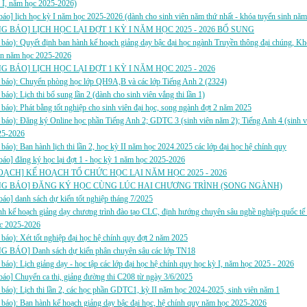
 I, năm học 2025-2026)
báo] lịch học kỳ I năm học 2025-2026 (dành cho sinh viên năm thứ nhất - khóa tuyển sinh nă
 BÁO] LỊCH HỌC LẠI ĐỢT 1 KỲ I NĂM HỌC 2025 - 2026 BỔ SUNG
báo): Quyết định ban hành kế hoạch giảng dạy bậc đại học ngành Truyền thông đại chúng, Kh
tin năm học 2025-2026
 BÁO] LỊCH HỌC LẠI ĐỢT 1 KỲ I NĂM HỌC 2025 - 2026
 báo): Chuyển phòng học lớp QH9A,B và các lớp Tiếng Anh 2 (2324)
báo): Lịch thi bổ sung lần 2 (dành cho sinh viên vắng thi lần 1)
báo): Phát bằng tốt nghiệp cho sinh viên đại học, song ngành đợt 2 năm 2025
báo): Đăng ký Online học phần Tiếng Anh 2; GDTC 3 (sinh viên năm 2); Tiếng Anh 4 (sinh v
25-2026
báo): Ban hành lịch thi lần 2, học kỳ II năm học 2024.2025 các lớp đại học hệ chính quy
áo] đăng ký học lại đợt 1 - học kỳ 1 năm học 2025-2026
OẠCH] KẾ HOẠCH TỔ CHỨC HỌC LẠI NĂM HỌC 2025 - 2026
G BÁO] ĐĂNG KÝ HỌC CÙNG LÚC HAI CHƯƠNG TRÌNH (SONG NGÀNH)
báo] danh sách dự kiến tốt nghiệp tháng 7/2025
nh kế hoạch giảng dạy chương trình đào tạo CLC, định hướng chuyên sâu nghề nghiệp quốc 
c 2025-2026
báo): Xét tốt nghiệp đại học hệ chính quy đợt 2 năm 2025
 BÁO] Danh sách dự kiến phân chuyên sâu các lớp TN18
báo): Lịch giảng dạy - học tập các lớp đại học hệ chính quy học kỳ I, năm học 2025 - 2026
báo] Chuyển ca thi, giảng đường thi C208 từ ngày 3/6/2025
báo): Lịch thi lần 2, các học phần GDTC1, kỳ II năm học 2024-2025, sinh viên năm 1
báo): Ban hành kế hoạch giảng dạy bậc đại học, hệ chính quy năm học 2025-2026