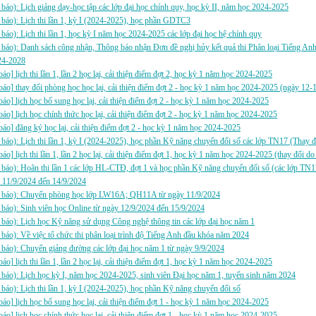
báo): Lịch giảng dạy-học tập các lớp đại học chính quy, học kỳ II, năm học 2024-2025
báo): Lịch thi lần 1, kỳ I (2024-2025), học phần GDTC3
báo): Lịch thi lần 1, học kỳ I năm học 2024-2025 các lớp đại học hệ chính quy
báo): Danh sách công nhận, Thông báo nhận Đơn đề nghị hủy kết quả thi Phân loại Tiếng An
24-2028
báo] lịch thi lần 1, lần 2 học lại, cải thiện điểm đợt 2, học kỳ 1 năm học 2024-2025
báo] thay đổi phòng học học lại, cải thiện điểm đợt 2 - học kỳ 1 năm học 2024-2025 (ngày 12-
báo] lịch học bổ sung học lại, cải thiện điểm đợt 2 - học kỳ 1 năm học 2024-2025
báo] lịch học chính thức học lại, cải thiện điểm đợt 2 - học kỳ 1 năm học 2024-2025
báo] đăng ký học lại, cải thiện điểm đợt 2 - học kỳ 1 năm học 2024-2025
báo): Lịch thi lần 1, kỳ I (2024-2025), học phần Kỹ năng chuyển đổi số các lớp TN17 (Thay đ
báo] lịch thi lần 1, lần 2 học lại, cải thiện điểm đợt 1, học kỳ 1 năm học 2024-2025 (thay đổi d
báo): Hoãn thi lần 1 các lớp HL-CTĐ, đợt 1 và học phần Kỹ năng chuyển đổi số (các lớp TN1
 11/9/2024 đến 14/9/2024
 báo): Chuyển phòng học lớp LW16A; QH11A từ ngày 11/9/2024
báo): Sinh viên học Online từ ngày 12/9/2024 đến 15/9/2024
báo): Lịch học Kỹ năng sử dụng Công nghệ thông tin các lớp đại học năm 1
báo): Về việc tổ chức thi phân loại trình độ Tiếng Anh đầu khóa năm 2024
báo): Chuyển giảng đường các lớp đại học năm 1 từ ngày 9/9/2024
báo] lịch thi lần 1, lần 2 học lại, cải thiện điểm đợt 1, học kỳ 1 năm học 2024-2025
báo): Lịch học kỳ I, năm học 2024-2025, sinh viên Đại học năm 1, tuyển sinh năm 2024
báo): Lịch thi lần 1, kỳ I (2024-2025), học phần Kỹ năng chuyển đổi số
báo] lịch học bổ sung học lại, cải thiện điểm đợt 1 - học kỳ 1 năm học 2024-2025
báo] lịch học chính thức học lại, cải thiện điểm đợt 1 - học kỳ 1 năm học 2024-2025