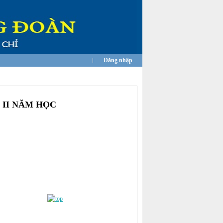
Đăng nhập
̀ II NĂM HỌC