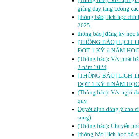
(Thông báo): Về Lịch giả
giảng dạy tăng cường các
[thông báo] lịch học chín
2025
thông báo] đăng ký học l
[THÔNG BÁO] LỊCH THI
ĐỢT 1 KỲ ii NĂM HỌC
(Thông báo): V/v phát bằ
2 năm 2024
[THÔNG BÁO] LỊCH THI
ĐỢT 1 KỲ ii NĂM HỌC
(Thông báo): V/v nghỉ dạ
quy
Quyết định đồng ý cho si
sung)
(Thông báo): Chuyển ph
[thông báo] lịch học bổ su