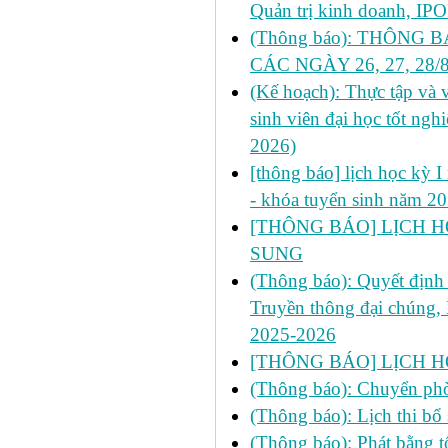
Quản trị kinh doanh, IPO
(Thông báo): THÔNG 
CÁC NGÀY 26, 27, 28
(Kế hoạch): Thực tập và v
sinh viên đại học tốt ng
2026)
[thông báo] lịch học kỳ 
- khóa tuyển sinh năm 2
[THÔNG BÁO] LỊCH HỌ
SUNG
(Thông báo): Quyết định
Truyền thông đại chúng,
2025-2026
[THÔNG BÁO] LỊCH HO
(Thông báo): Chuyển phò
(Thông báo): Lịch thi bổ 
(Thông báo): Phát bằng t