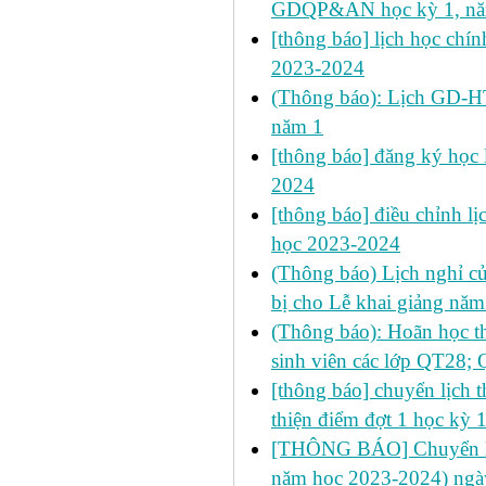
GDQP&AN học kỳ 1, năm 
[thông báo] lịch học chín
2023-2024
(Thông báo): Lịch GD-HT
năm 1
[thông báo] đăng ký học l
2024
[thông báo] điều chỉnh lịc
học 2023-2024
(Thông báo) Lịch nghỉ củ
bị cho Lễ khai giảng nă
(Thông báo): Hoãn học 
sinh viên các lớp QT28
[thông báo] chuyển lịch t
thiện điểm đợt 1 học kỳ
[THÔNG BÁO] Chuyển lịch 
năm học 2023-2024) ngà