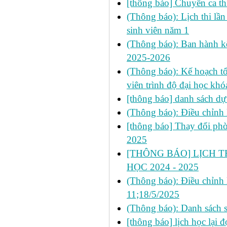
[thông báo] Chuyển ca thi
(Thông báo): Lịch thi lầ
sinh viên năm 1
(Thông báo): Ban hành kế
2025-2026
(Thông báo): Kế hoạch tổ
viên trình độ đại học kh
[thông báo] danh sách dự
(Thông báo): Điều chỉnh l
[thông báo] Thay đổi phò
2025
[THÔNG BÁO] LỊCH THI
HỌC 2024 - 2025
(Thông báo): Điều chỉnh l
11;18/5/2025
(Thông báo): Danh sách 
[thông báo] lịch học lại 