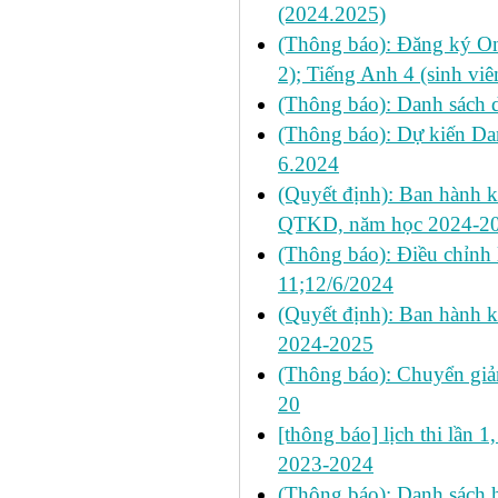
(2024.2025)
(Thông báo): Đăng ký On
2); Tiếng Anh 4 (sinh vi
(Thông báo): Danh sách 
(Thông báo): Dự kiến Dan
6.2024
(Quyết định): Ban hành k
QTKD, năm học 2024-2
(Thông báo): Điều chỉnh l
11;12/6/2024
(Quyết định): Ban hành k
2024-2025
(Thông báo): Chuyển gi
20
[thông báo] lịch thi lần 1
2023-2024
(Thông báo): Danh sách 