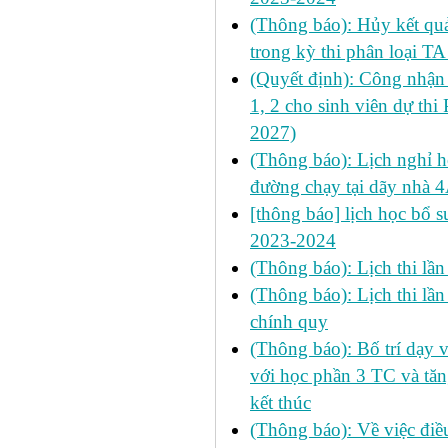
(Thông báo): Hủy kết quả
trong kỳ thi phân loại 
(Quyết định): Công nhận 
1, 2 cho sinh viên dự t
2027)
(Thông báo): Lịch nghỉ họ
đường chạy tại dãy nhà
[thông báo] lịch học bổ s
2023-2024
(Thông báo): Lịch thi lầ
(Thông báo): Lịch thi lầ
chính quy
(Thông báo): Bố trí dạy 
với học phần 3 TC và tăn
kết thúc
(Thông báo): Về việc điều