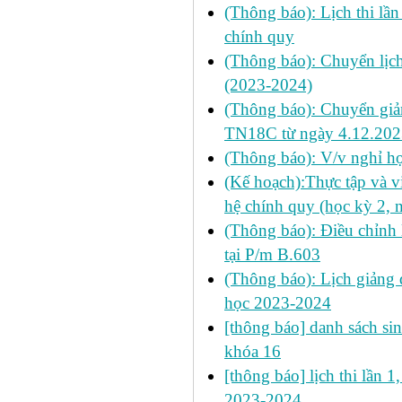
(Thông báo): Lịch thi lầ
chính quy
(Thông báo): Chuyển lịch
(2023-2024)
(Thông báo): Chuyển gi
TN18C từ ngày 4.12.202
(Thông báo): V/v nghỉ họ
(Kế hoạch):Thực tập và vi
hệ chính quy (học kỳ 2,
(Thông báo): Điều chỉnh l
tại P/m B.603
(Thông báo): Lịch giảng d
học 2023-2024
[thông báo] danh sách si
khóa 16
[thông báo] lịch thi lần 1
2023-2024