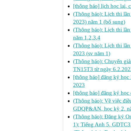
[thông báo] lịch học lại,
(Thông báo): Lịch thi lầ
2023) năm 1 (bổ sung)
(Thông báo): Lịch thi lần
năm 1,2,3,4
(Thông báo): Lịch thi lầ
2023 (sv năm 1)
(Thông báo): Chuyển g
TN15T3 từ ngày 6.2.202
[thông báo] đăng ký học l
2023
[thông báo] đăng ký học 
(Thông báo): Về việc điề
GDQP&AN, học kỳ 2, năm
(Thông báo): Đăng ký On
1); Tiếng Anh 5, GDTC3 