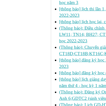
học năm 3
[thông báo] lịch thi lần 1
2022-2023
[thông báo] lịch học lại,
(Thông báo): Điều chỉnh
LW11; TN14; BH27; CT1
học 2022-2023
(Thông báo): Chuyển giả
CT18D;CT18B;KT16C;K
[thông báo] đăng ký học l
2023
[thông báo] đăng ký học 
[thông báo] lịch giảng dạ
năm thứ 4 - học kỳ 1 nă
(Thông báo): Đăng ký On
Anh 6;GDTC2 (sinh viên
(Thông báo): Lịch GD-HT 