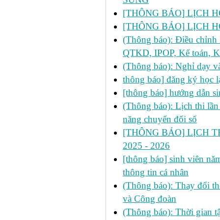
[THÔNG BÁO] LỊCH HO
[THÔNG BÁO] LỊCH HO
(Thông báo): Điều chỉnh 
QTKD, IPOP, Kế toán, Ki
(Thông báo): Nghỉ dạy v
thông báo] đăng ký học l
[thông báo] hướng dẫn sin
(Thông báo): Lịch thi lầ
năng chuyển đổi số
[THÔNG BÁO] LỊCH THI
2025 - 2026
[thông báo] sinh viên nă
thông tin cá nhân
(Thông báo): Thay đổi th
và Công đoàn
(Thông báo): Thời gian 