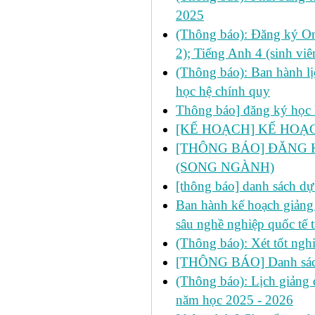
2025
(Thông báo): Đăng ký On
2); Tiếng Anh 4 (sinh vi
(Thông báo): Ban hành lị
học hệ chính quy
Thông báo] đăng ký học 
[KẾ HOẠCH] KẾ HOẠ
[THÔNG BÁO] ĐĂNG K
(SONG NGÀNH)
[thông báo] danh sách dự
Ban hành kế hoạch giảng
sâu nghề nghiệp quốc t
(Thông báo): Xét tốt ngh
[THÔNG BÁO] Danh sách
(Thông báo): Lịch giảng d
năm học 2025 - 2026