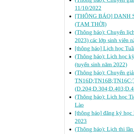
11/10/2022
[THÔNG BÁO] DANH S
(TẠM THỜI)
(Thông báo): Chuyển lị
2023) các lớp sinh viên 
[thông báo] Lịch học Tu
(Thông báo): Lịch học kỳ
(tuyển sinh năm 2022)
(Thông báo): Chuyển giả
TN16D;TN16B;TN16C;TN
(D.204;D.304;D.403;D.4
(Thông báo): Lịch học Ti
Lào
[thông báo] đăng ký học l
2023
(Thông báo): Lịch thi lần