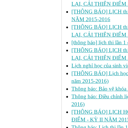
LẠI, CẢI THIỆN ĐIỂM 
[THÔNG BÁO] LỊCH thi 
NĂM 2015-2016
[THÔNG BÁO] LỊCH thi lầ
LẠI, CẢI THIỆN ĐIỂM 
[thông báo] lịch thi lần
[THÔNG BÁO] LỊCH thi l
LẠI, CẢI THIỆN ĐIỂM 
Lịch nghỉ học của sinh 
[THÔNG BÁO] Lịch học bổ
năm 2015-2016)
Thông báo: Bảo vệ khóa 
Thông báo: Điều chỉnh lị
2016)
[THÔNG BÁO] LỊCH H
ĐIỂM - KỲ II NĂM 201
Thông báo: Lịch thi lần 