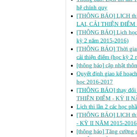
hệ chính quy
[THÔNG BÁO] LỊCH thi l
LẠI, CẢI THIỆN ĐIỂM 
[THÔNG BÁO] Lịch học dự 
kỳ 2 năm 2015-2016)
[THÔNG BÁO] Thời gian đ
cải thiện điểm (học kỳ 2
[thông báo] cập nhật thô
Quyết định giao kế hoạch
học 2016-2017
[THÔNG BÁO] thay đổi ph
THIỆN ĐIỂM - KỲ II N
Lịch thi lần 2 các học p
[THÔNG BÁO] LỊCH thi 
- KỲ II NĂM 2015-2016
[thông báo] Tăng cường cô