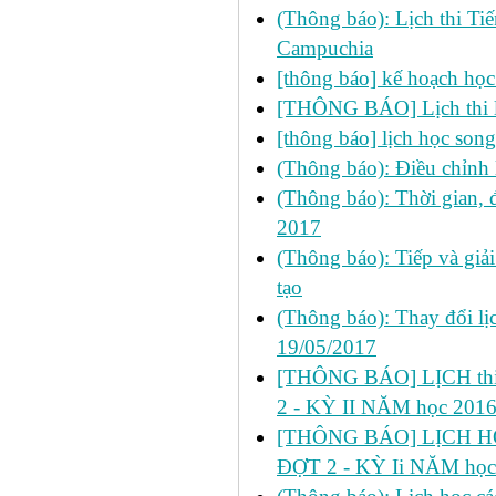
(Thông báo): Lịch thi Ti
Campuchia
[thông báo] kế hoạch học
[THÔNG BÁO] Lịch thi l
[thông báo] lịch học son
(Thông báo): Điều chỉnh 
(Thông báo): Thời gian, 
2017
(Thông báo): Tiếp và giả
tạo
(Thông báo): Thay đổi lị
19/05/2017
[THÔNG BÁO] LỊCH thi 
2 - KỲ II NĂM học 201
[THÔNG BÁO] LỊCH HỌ
ĐỢT 2 - KỲ Ii NĂM học