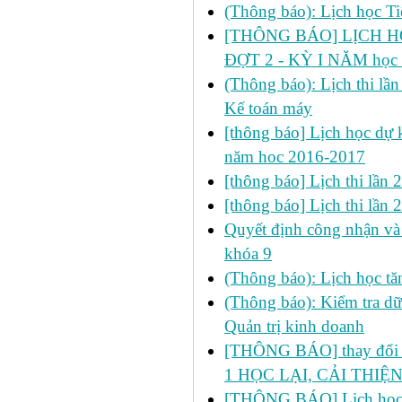
(Thông báo): Lịch học Ti
[THÔNG BÁO] LỊCH HỌ
ĐỢT 2 - KỲ I NĂM học
(Thông báo): Lịch thi lầ
Kế toán máy
[thông báo] Lịch học dự k
năm hoc 2016-2017
[thông báo] Lịch thi lần
[thông báo] Lịch thi lần
Quyết định công nhận và 
khóa 9
(Thông báo): Lịch học 
(Thông báo): Kiểm tra d
Quản trị kinh doanh
[THÔNG BÁO] thay đổi LỊ
1 HỌC LẠI, CẢI THIỆN
[THÔNG BÁO] Lịch học 