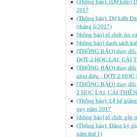
(Thông báo): (Dự kiến) 
2017
(Thông báo): Dự kiến Da
(tháng 6/2017)
[thông báo] tổ chức ôn v
[thông báo] danh sách kiể
[THÔNG BÁO] thay đổi LỊC
ĐỢT 2 HỌC LẠI, CẢI T
[THÔNG BÁO] thay đổi LỊC
nhịp điệu - ĐỢT 2 H
[THÔNG BÁO] thay đổi LỊ
2 HỌC LẠI, CẢI THIỆN
(Thông báo): Lễ bế giảng
quy năm 2017
[thông báo] tổ chức gặp m
(Thông báo): Đăng ký giả
năm thứ 1)