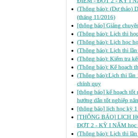
ĐIỂM - ĐỢT 2 - KỲ I 
(Thông báo): (Dự thảo) 
(tháng 11/2016)
[thông báo] Giảng chuyên
(Thông báo): Lịch thi học 
(Thông báo): Lịch học học
(Thông báo): Lịch thi lầ
(Thông báo): Kiểm tra 
(Thông báo): Kế hoạch th
(Thông báo):Lịch thi lần
chính quy
[thông báo] kế hoạch tốt n
hướng dẫn tốt nghiệp n
[thông báo] lịch học kỳ 
[THÔNG BÁO] LỊCH HỌ
ĐỢT 2 - KỲ I NĂM học
(Thông báo): Lịch thi lầ