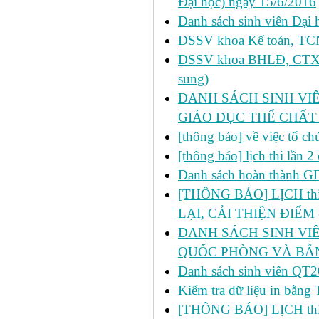
Đại học) ngày 15/6/2016
Danh sách sinh viên Đại 
DSSV khoa Kế toán, TCNH
DSSV khoa BHLĐ, CTXH, 
sung)
DANH SÁCH SINH VIÊ
GIÁO DỤC THỂ CHẤT
[thông báo] về việc tổ c
[thông báo] lịch thi lần
Danh sách hoàn thành 
[THÔNG BÁO] LỊCH thi l
LẠI, CẢI THIỆN ĐIỂM 
DANH SÁCH SINH VIÊ
QUỐC PHÒNG VÀ BẰN
Danh sách sinh viên 
Kiểm tra dữ liệu in bằ
[THÔNG BÁO] LỊCH thi l