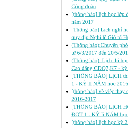
Công đoàn
[thông báo] lịch học lớp
năm 2017
[Thông báo] Lịch nghỉ học
quy dịp Nghỉ lễ Giỗ tổ 
(Thông báo):Chuyển phò
từ 6/3/2017 đến 20/5/20
(Thông báo): Lịch thi họ
Cao đẳng CDQ7,K7 - kỳ 
[THÔNG BÁO] LỊCH thi 
1 - KỲ II NĂM học 201
[thông báo] về việc thay đ
2016-2017
[THÔNG BÁO] LỊCH HỌ
ĐỢT 1 - KỲ Ii NĂM học
[thông báo] lịch học kỳ 