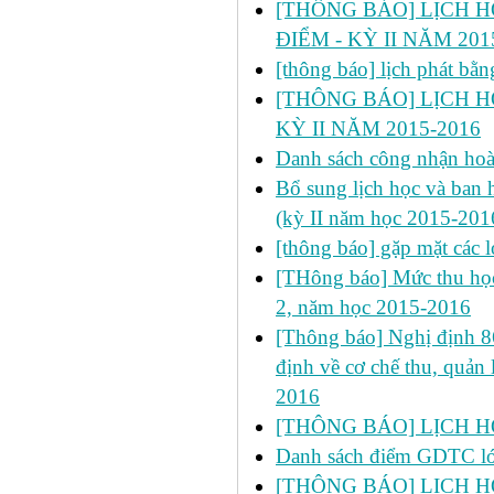
[THÔNG BÁO] LỊCH HỌC
ĐIỂM - KỲ II NĂM 201
[thông báo] lịch phát bă
[THÔNG BÁO] LỊCH HỌ
KỲ II NĂM 2015-2016
Danh sách công nhận h
Bổ sung lịch học và ban h
(kỳ II năm học 2015-201
[thông báo] gặp mặt các 
[THông báo] Mức thu học
2, năm học 2015-2016
[Thông báo] Nghị định 
định về cơ chế thu, quản 
2016
[THÔNG BÁO] LỊCH HỌC
Danh sách điểm GDTC 
[THÔNG BÁO] LỊCH H