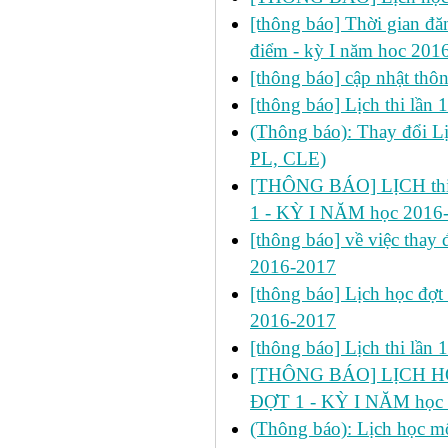
[thông báo] Thời gian đăn
điểm - kỳ I năm hoc 201
[thông báo] cập nhật thôn
[thông báo] Lịch thi lần
(Thông báo): Thay đổi 
PL, CLE)
[THÔNG BÁO] LỊCH thi 
1 - KỲ I NĂM học 2016
[thông báo] về việc thay đ
2016-2017
[thông báo] Lịch học đợt
2016-2017
[thông báo] Lịch thi lần
[THÔNG BÁO] LỊCH HỌ
ĐỢT 1 - KỲ I NĂM học
(Thông báo): Lịch học mô