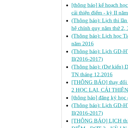
[thông báo] kế hoạch học 
cải thiện điểm - kỳ II n
(Thông báo): Lịch thi l
hệ chính quy năm thứ 2, 
(Thông báo): Lịch học Ti
năm 2016
(Thông báo): Lịch GD-HT
II(2016-2017)
(Thông báo): (Dự kiến) 
TN tháng 12.2016
[THÔNG BÁO] thay đổi LỊ
2 HỌC LẠI, CẢI THIỆN
[thông báo] đăng ký học 
(Thông báo): Lịch GD-HT
II(2016-2017)
[THÔNG BÁO] LỊCH thi 