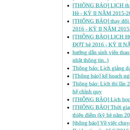
[THÔNG BÁO] LỊCH thi 
Hè - KỲ II NĂM 2015-2
[THÔNG BÁO] thay đổi
2016 - KỲ II NĂM 2015
[THÔNG BÁO] LỊCH HỌ
ĐỢT hè 2016 - KỲ II N
hướng dẫn sinh viên thao 
nhật thông tin..)
Thông báo: Lịch giảng d
[Thông báo] kế hoạch ng
Thông báo: Lịch thi lần 
hệ chính quy
[THÔNG BÁO] Lịch học 
[THÔNG BÁO] Thời gian đ
thiện điểm (kỳ hè năm 2
[thông báo] Về việc chu