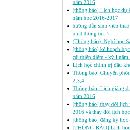
năm 2016
[thông báo] Lịch học dự k
năm hoc 2016-2017
hướng dẫn sinh viên thao 
nhật thông tin..)
(Thông báo): Nghỉ học S
[thông báo] kế hoạch học 
cải thiện điểm - kỳ I nă
Lịch học chính trị đầu kh
Thông báo: Chuyển phòn
2,3,4
Thông báo: Lịch giảng dạ
năm 2016
[thông báo] thay đổi lịch t
2016 và thay đổi lịch họ
[thông báo] đăng ký học 
[THÔNG BÁO] Lịch học s