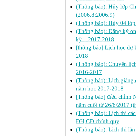
(Thông báo): Hủy lớp C
(2006.8;2006.9)
(Thông báo): Hủy 04 lớp
(Thông báo): Đăng ký on
kỳ 1 2017-2018
[thông báo] Lịch học dự k
2018
(Thông báo): Chuyển lị
2016-2017
(Thông báo): Lịch giảng 
năm học 2017-2018
[Thông báo] điều chỉnh N
năm cuối từ 26/6/2017 (t
(Thông báo): Lịch thi cá
ĐH,CĐ chính quy
(Thông báo): Lịch thi lầ