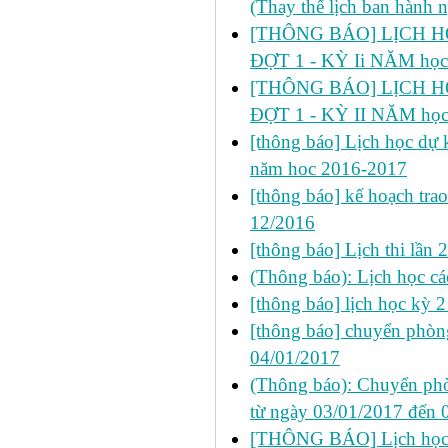
(Thay thế lịch ban hành 
[THÔNG BÁO] LỊCH HỌ
ĐỢT 1 - KỲ Ii NĂM học
[THÔNG BÁO] LỊCH HỌ
ĐỢT 1 - KỲ II NĂM học
[thông báo] Lịch học dự k
năm hoc 2016-2017
[thông báo] kế hoạch trao
12/2016
[thông báo] Lịch thi lầ
(Thông báo): Lịch học cá
[thông báo] lịch học kỳ 
[thông báo] chuyển phò
04/01/2017
(Thông báo): Chuyển phò
từ ngày 03/01/2017 đến 
[THÔNG BÁO] Lịch học s