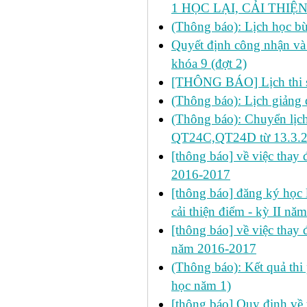
1 HỌC LẠI, CẢI THIỆN
(Thông báo): Lịch học b
Quyết định công nhận và 
khóa 9 (đợt 2)
[THÔNG BÁO] Lịch thi s
(Thông báo): Lịch giảng 
(Thông báo): Chuyển lịch
QT24C,QT24D từ 13.3.
[thông báo] về việc thay đ
2016-2017
[thông báo] đăng ký học l
cải thiện điểm - kỳ II n
[thông báo] về việc thay đ
năm 2016-2017
(Thông báo): Kết quả thi
học năm 1)
[thông báo] Quy định về 