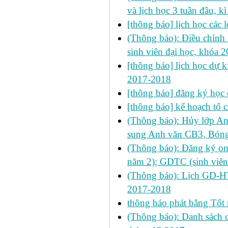
và lịch học 3 tuần đầu,
[thông báo] lịch học cá
(Thông báo): Điều chỉnh 
sinh viên đại học, khóa 
[thông báo] lịch học dự ki
2017-2018
[thông báo] đăng ký học 
[thông báo] kế hoạch tổ 
(Thông báo): Hủy lớp A
sung Anh văn CB3, Bóng
(Thông báo): Đăng ký on
năm 2); GDTC (sinh viên
(Thông báo): Lịch GD-HT
2017-2018
thông báo phát bằng Tốt
(Thông báo): Danh sách 