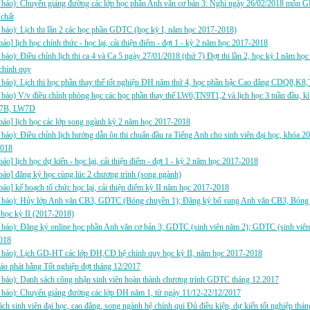
 báo): Chuyển giảng đường các lớp học phần Anh văn cơ bản 3: Nghỉ ngày 26/02/2018 môn G
 chất
báo): Lịch thi lần 2 các học phần GDTC (học kỳ I, năm học 2017-2018)
báo] lịch học chính thức - học lại, cải thiện điểm - đợt 1 - kỳ 2 năm học 2017-2018
báo): Điều chỉnh lịch thi ca 4 và Ca 5 ngày 27/01/2018 (thứ 7) Đợt thi lần 2, học kỳ I năm họ
chính quy
báo): Lịch thi học phần thay thế tốt nghiệp ĐH năm thứ 4, học phần bậc Cao đẳng CDQ8,K8,
báo) V/v điều chỉnh phòng học các học phần thay thế LW6;TN9T1,2 và lịch học 3 tuần đầu, k
W7B, LW7D
báo] lịch học các lớp song ngành kỳ 2 năm học 2017-2018
báo): Điều chỉnh lịch hướng dẫn ôn thi chuẩn đầu ra Tiếng Anh cho sinh viên đại học, khóa 
2018
báo] lịch học dự kiến - học lại, cải thiện điểm - đợt 1 - kỳ 2 năm học 2017-2018
báo] đăng ký học cùng lúc 2 chương trình (song ngành)
báo] kế hoạch tổ chức học lại, cải thiện điểm kỳ II năm học 2017-2018
 báo): Hủy lớp Anh văn CB3, GDTC (Bóng chuyền 1); Đăng ký bổ sung Anh văn CB3, Bóng c
ọc kỳ II (2017-2018)
báo): Đăng ký online học phần Anh văn cơ bản 3; GDTC (sinh viên năm 2); GDTC (sinh viên
018
 báo): Lịch GD-HT các lớp ĐH,CĐ hệ chính quy học kỳ II, năm học 2017-2018
áo phát bằng Tốt nghiệp đợt tháng 12/2017
 báo): Danh sách công nhận sinh viên hoàn thành chương trình GDTC tháng 12.2017
 báo): Chuyển giảng đường các lớp ĐH năm 1, từ ngày 11/12-22/12/2017
ch sinh viên đại học, cao đẳng, song ngành hệ chính qui Đủ điều kiện, dự kiến tốt nghiệp th