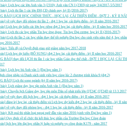
báo): Lịch học các lớp Anh văn 3 (2310); Anh văn CN I (2303) từ ngày 3/4/2017-5/5/2017
báo): Lịch thi lần 1 các lớp ĐH,CĐ chính quy, kỳ II (2016-2017)
G BÁO] LỊCH HỌC CHÍNH THỨC - HỌC LẠI, CẢI THIỆN ĐIỂM - ĐỢT 2 - KỲ II NĂM
báo] về việc thay đổi phòng thi lần 2 - đợt 1 học lại, cải thiện điểm - kỳ II năm 2016-2017
báo] Lịch học dự kiến các lớp học riêng đợt 2 học lại, cải thiện điểm - kỳ II năm hoc 2016-2017
báo): Lịch thi các học phần Tin học ứng dụng, Tin học Đại cương, học kỳ II (2016-2017)
báo):Lịch thi lần 2 các học phần thay thế tốt nghiệp Đại học cho sinh viên năm thứ 4, học 
 học 2016-2017
báo): Tiến độ và Quyết định giao giờ giảng năm học 2017-2018
báo] Lịch học dự kiến (BỔ SUNG) đợt 2 học lại, cải thiện điểm - kỳ II năm hoc 2016-2017
 BÁO] thay đổi LỊCH thi lần 1 các học phần Giáo dục thể chất - ĐỢT 1 HỌC LẠI, CẢI
017
báo): Lịch học bù Anh văn 1 (Đại học năm 1)
ịnh công nhận và Danh sách sinh viên học cùng lúc 2 chương trình khóa 9 (đợt 2)
 BÁO] Lịch thi song ngành (kỳ II năm học 2016-2017)
báo): Lịch giảng dạy, học tập môn Anh văn 1 (Đại học năm 1)
báo): Chuyển lịch Giảng dạy, học tập môn Dân số phát triển lớp QT24C,QT24D từ 13.3.2017
báo] về việc thay đổi lịch học - đợt 1 học lại, cải thiện điểm - kỳ II năm 2016-2017
báo] đăng ký học lại, cải thiện điểm và Lịch học dự kiến đợt 2 học lại, cải thiện điểm - kỳ II 
báo] về việc thay đổi phòng học - đợt 1 học lại, cải thiện điểm - kỳ II năm 2016-2017
báo): Kết quả thi phân loại ngoại ngữ đầu vào năm 2016 (sinh viên Đại học năm 1)
báo] Quy định về tổ chức thi kết thúc học phần của Trường Đại học Công đoàn
báo] lịch học lớp đại học phần lý luận và nghiệp vụ công đoàn K179 - năm 2017