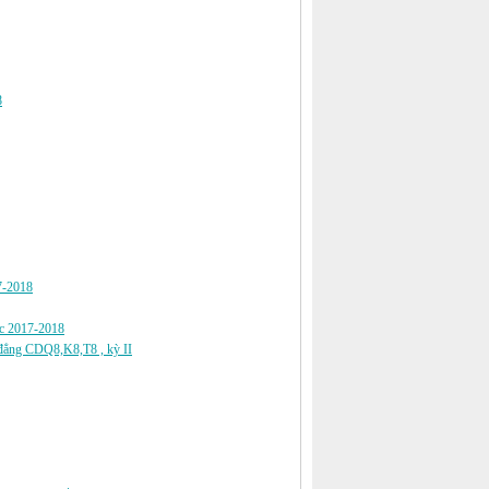
8
17-2018
học 2017-2018
o đẳng CDQ8,K8,T8 , kỳ II