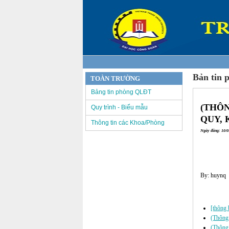
Bản tin 
TOÀN TRƯỜNG
Bảng tin phòng QLĐT
(THÔN
Quy trình - Biểu mẫu
QUY, 
Thông tin các Khoa/Phòng
Ngày đăng: 10/05
By: huynq
Các tin đã đư
[thông 
(Thông 
(Thông 