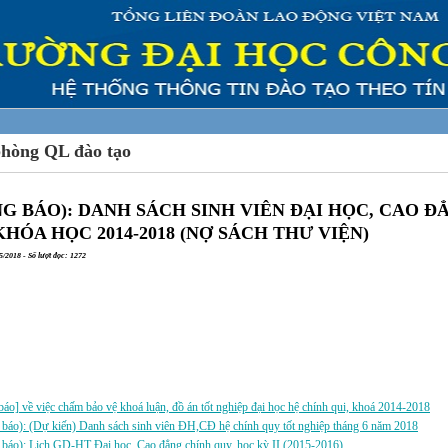
phòng QL đào tạo
G BÁO): DANH SÁCH SINH VIÊN ĐẠI HỌC, CAO Đ
KHÓA HỌC 2014-2018 (NỢ SÁCH THƯ VIỆN)
/2018 - Số lượt đọc: 1272
a:
báo] về việc chấm bảo vệ khoá luận, đồ án tốt nghiệp đại học hệ chính qui, khoá 2014-2018
báo): (Dự kiến) Danh sách sinh viên ĐH,CĐ hệ chính quy tốt nghiệp tháng 6 năm 2018
báo): Lịch GD-HT Đại học, Cao đẳng chính quy, học kỳ II (2015-2016)