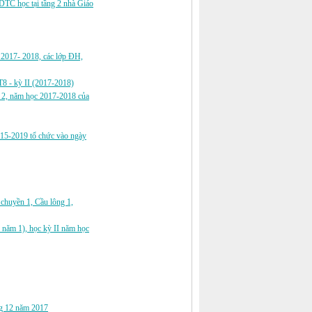
DTC học tại tầng 2 nhà Giáo
c 2017- 2018, các lớp ĐH,
T8 - kỳ II (2017-2018)
ì 2, năm học 2017-2018 của
2015-2019 tổ chức vào ngày
huyền 1, Cầu lông 1,
 năm 1), học kỳ II năm học
áng 12 năm 2017