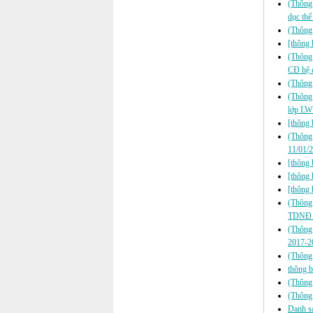
(Thông
dục thể
(Thông 
[thông 
(Thông 
CĐ hệ 
(Thông 
(Thông 
lớp L
[thông 
(Thông 
11/01/
[thông 
[thông 
[thông 
(Thông
TDNĐ h
(Thông 
2017-2
(Thông
thông b
(Thông
(Thông
Danh sá