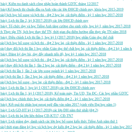
 báo): Kiểm tra danh sách công nhận hoàn thành GDTC tháng 12/2017
 báo):Kế hoạch thi chuẩn đầu ra Anh văn các lớp ĐHCĐ chính quy, khóa học 2015-2019
báo] lịch học bổ sung và lịch thi - đợt 2 học lại, cải thiện điểm - kỳ 1 năm học 2017-2018
báo): Lịch thi lần 2, kỳ I(2017-2018) các lớp ĐHCĐ chính quy
báo): Tổ chức dạy và học Tiếng Anh tăng cường cho sinh viên, học kỳ I, năm học 2017-2018
h Thực tập TN, lịch học thay thế TN, thời gian địa điểm hướng dẫn thực tập TN năm 2018
báo): Điều chỉnh Lịch thi lần 1, học kỳ I (2017-2018) học phần Giáo dục thể chất
báo] lịch học bổ sung và lịch thi - đợt 2 học lại, cải thiện điểm - kỳ 1 năm học 2017-2018
báo] thay đổi lịch thi lần 1 học phần Giáo dục thể chất học lại, cải thiện điểm - đợt 2 kỳ 1 năm
báo): Đăng ký dạy bù, dạy đẩy nhanh tiến độ, học kỳ 1 năm học 2017-2018
báo] lịch học bổ sung và lịch thi - đợt 2 học lại, cải thiện điểm - kỳ 1 năm học 2017-2018
báo] thay đổi lịch thi lần 1, lần 2 học lại, cải thiện điểm - đợt 2 kỳ 1 năm học 2017-2018
báo] lịch thi lần 1, lần 2 các lớp song ngành kỳ 1 năm học 2017-2018
báo] lịch thi lần 1, lần 2 học lại, cải thiện điểm - đợt 2 kỳ 1 năm học 2017-2018
báo] lịch học bổ sung - học lại, cải thiện điểm - đợt 2 - kỳ 1 năm học 2017-2018
báo): Lịch thi lần 1, học kỳ I (2017-2018) các lớp ĐHCĐ chính quy
báo): Lịch thi lần 1, kỳ I (2017-2018), Kế toán máy, Tin UD, Tin ĐC- Các học phần GDTC
báo] lịch học chính thức học lại, cải thiện điểm đợt 2 - kỳ 1 năm học 2017-2018
báo): Kết quả thi phân loại ngoại ngữ đầu vào năm 2017 (sinh viên Đại học năm 1)
báo): Lịch GD-HT kỳ I (2017-2018) các lớp ĐH năm thứ nhất (đợt 2)
báo): Lịch thi lại lớp liên thông CĐ-KT17; CĐ-TN7
báo): Lịch giảng dạy, danh sách các lớp học bổ sung kiến thức Tiếng Anh năm thứ 1
báo] thời gian đăng ký học và lịch học dự kiến đợt 2 học lại, cải thiện điểm - kỳ 1 năm học 20