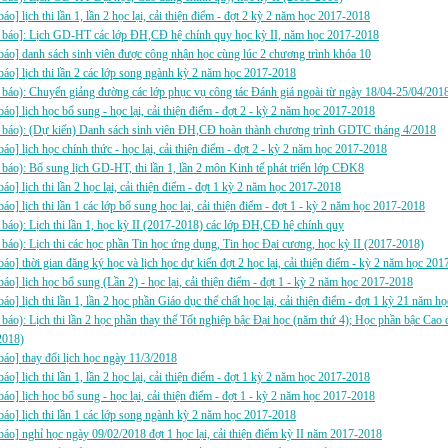
báo] lịch thi lần 1, lần 2 học lại, cải thiện điểm - đợt 2 kỳ 2 năm học 2017-2018
 báo]: Lịch GD-HT các lớp ĐH,CĐ hệ chính quy học kỳ II, năm học 2017-2018
báo] danh sách sinh viên được công nhận học cùng lúc 2 chương trình khóa 10
báo] lịch thi lần 2 các lớp song ngành kỳ 2 năm học 2017-2018
báo): Chuyển giảng đường các lớp phục vụ công tác Đánh giá ngoài từ ngày 18/04-25/04/201
báo] lịch học bổ sung - học lại, cải thiện điểm - đợt 2 - kỳ 2 năm học 2017-2018
 báo): (Dự kiến) Danh sách sinh viên ĐH,CĐ hoàn thành chương trình GDTC tháng 4/2018
báo] lịch học chính thức - học lại, cải thiện điểm - đợt 2 - kỳ 2 năm học 2017-2018
báo): Bổ sung lịch GD-HT, thi lần 1, lần 2 môn Kinh tế phát triển lớp CĐK8
báo] lịch thi lần 2 học lại, cải thiện điểm - đợt 1 kỳ 2 năm học 2017-2018
báo] lịch thi lần 1 các lớp bổ sung học lại, cải thiện điểm - đợt 1 - kỳ 2 năm học 2017-2018
báo): Lịch thi lần 1, học kỳ II (2017-2018) các lớp ĐH,CĐ hệ chính quy
báo): Lịch thi các học phần Tin học ứng dụng, Tin học Đại cương, học kỳ II (2017-2018)
báo] thời gian đăng ký học và lịch học dự kiến đợt 2 học lại, cải thiện điểm - kỳ 2 năm học 20
báo] lịch học bổ sung (Lần 2) - học lại, cải thiện điểm - đợt 1 - kỳ 2 năm học 2017-2018
báo] lịch thi lần 1, lần 2 học phần Giáo dục thể chất học lại, cải thiện điểm - đợt 1 kỳ 21 năm 
báo): Lịch thi lần 2 học phần thay thế Tốt nghiệp bậc Đại học (năm thứ 4); Học phần bậc Ca
2018)
báo] thay đổi lịch học ngày 11/3/2018
báo] lịch thi lần 1, lần 2 học lại, cải thiện điểm - đợt 1 kỳ 2 năm học 2017-2018
báo] lịch học bổ sung - học lại, cải thiện điểm - đợt 1 - kỳ 2 năm học 2017-2018
báo] lịch thi lần 1 các lớp song ngành kỳ 2 năm học 2017-2018
báo] nghỉ học ngày 09/02/2018 đợt 1 học lại, cải thiện điểm kỳ II năm 2017-2018