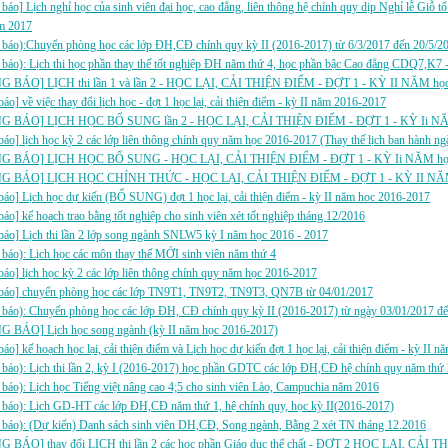
báo] Lịch nghỉ học của sinh viên đại học, cao đẳng, liên thông hệ chính quy dịp Nghỉ lễ Giỗ
ăm 2017
 báo):Chuyển phòng học các lớp ĐH,CĐ chính quy kỳ II (2016-2017) từ 6/3/2017 đến 20/5/2
báo): Lịch thi học phần thay thế tốt nghiệp ĐH năm thứ 4, học phần bậc Cao đẳng CDQ7,K7 -
 BÁO] LỊCH thi lần 1 và lần 2 - HỌC LẠI, CẢI THIỆN ĐIỂM - ĐỢT 1 - KỲ II NĂM họ
báo] về việc thay đổi lịch học - đợt 1 học lại, cải thiện điểm - kỳ II năm 2016-2017
G BÁO] LỊCH HỌC BỔ SUNG lần 2 - HỌC LẠI, CẢI THIỆN ĐIỂM - ĐỢT 1 - KỲ Ii NĂ
báo] lịch học kỳ 2 các lớp liên thông chính quy năm học 2016-2017 (Thay thế lịch ban hành n
G BÁO] LỊCH HỌC BỔ SUNG - HỌC LẠI, CẢI THIỆN ĐIỂM - ĐỢT 1 - KỲ Ii NĂM học
G BÁO] LỊCH HỌC CHÍNH THỨC - HỌC LẠI, CẢI THIỆN ĐIỂM - ĐỢT 1 - KỲ II NĂM
báo] Lịch học dự kiến (BỔ SUNG) đợt 1 học lại, cải thiện điểm - kỳ II năm hoc 2016-2017
báo] kế hoạch trao bằng tốt nghiệp cho sinh viên xét tốt nghiệp tháng 12/2016
báo] Lịch thi lần 2 lớp song ngành SNLW5 kỳ I năm học 2016 - 2017
báo): Lịch học các môn thay thế MỚI sinh viên năm thứ 4
báo] lịch học kỳ 2 các lớp liên thông chính quy năm học 2016-2017
 báo] chuyển phòng học các lớp TN9T1, TN9T2, TN9T3, QN7B từ 04/01/2017
 báo): Chuyển phòng học các lớp ĐH, CĐ chính quy kỳ II (2016-2017) từ ngày 03/01/2017 đ
 BÁO] Lịch học song ngành (kỳ II năm học 2016-2017)
báo] kế hoạch học lại, cải thiện điểm và Lịch học dự kiến đợt 1 học lại, cải thiện điểm - kỳ II
báo): Lịch thi lần 2, kỳ I (2016-2017) học phần GDTC các lớp ĐH,CĐ hệ chính quy năm thứ 
báo): Lịch học Tiếng việt nâng cao 4;5 cho sinh viên Lào, Campuchia năm 2016
 báo): Lịch GD-HT các lớp ĐH,CĐ năm thứ 1, hệ chính quy, học kỳ II(2016-2017)
 báo): (Dự kiến) Danh sách sinh viên DH,CĐ, Song ngành, Bằng 2 xét TN tháng 12.2016
 BÁO] thay đổi LỊCH thi lần 2 các học phần Giáo dục thể chất - ĐỢT 2 HỌC LẠI, CẢI