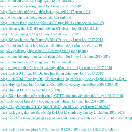
báo] lịch thi lần 2 các lớp song ngành kỳ hè năm 2017
báo] lịch học các lớp song ngành kỳ 1 năm học 2017-2018
báo): Danh sách phòng thi phân loại ngoại ngữ 2017 (năm thứ 1)
báo] về việc cập nhật thông tin cá nhân của sinh viên
báo): Lịch thi lần 2, các học phần GDTC (học kỳ II - năm học 2016-2017)
 báo): Bổ sung lịch GD-HT môn Đồ án KT vệ sinh lớp BH22A,B,C,D
 báo): Chuyển giảng đường từ ngày 11/9/2017-25/12/2017
 báo): Kế hoạch thực tập tốt nghiệp ĐH-CĐ, học kỳ I năm học 2017-2018
báo] lịch thi lần 1, lần 2 học lại, cải thiện điểm - đợt 1 năm học 2017-2018
báo] về việc đăng ký học cùng lúc 2 chương trình (song ngành)
báo] lịch học bổ sung - học lại, cải thiện điểm - đợt 1 - kỳ 1 năm học 2017-2018
báo] lịch thi lần 1 các lớp song ngành kỳ hè năm 2017
báo] lịch học chính thức học lại, cải thiện điểm - đợt 1 - kỳ 1 năm học 2017-2018
báo): Lịch GD-HT các lớp Đại học liên thông chính quy, kỳ I (2017-2018)
báo): Lịch GD-HT các lớp ĐH,CĐ năm thứ 1, hệ chính quy, học kỳ I (2017-2018) - Đợt 1
 báo): Hủy lớp Chạy bền 1500m (2005.5;2005.6) và chạy bền 800m (2006.8;2006.9)
báo): Hủy 04 lớp Anh văn cơ bản 2 (2309)
 báo): Đăng ký online môn Anh văn 2, GDTC cho sinh viên năm thứ 2 -kỳ 1 2017-2018
báo] Lịch học dự kiến đợt 1 học lại, cải thiện điểm - kỳ I năm hoc 2017-2018
 báo): Chuyển lịch thi GDTC (2003.TDNĐ) lớp BH24B, kỳ II năm 2016-2017
báo): Lịch giảng dạy-học tập các lớp ĐH,CĐ hệ chính quy, học kỳ I, năm học 2017-2018
báo] điều chỉnh Ngày Bế giảng và phát bằng tốt nghiệp cho sinh viên năm cuối từ 26/6/2017 (
báo): Lịch thi các học phần GDTC, học kỳ II (2016-2017) các lớp ĐH,CĐ chính quy