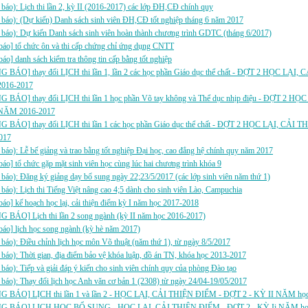
báo): Lịch thi lần 2, kỳ II (2016-2017) các lớp ĐH,CĐ chính quy
báo): (Dự kiến) Danh sách sinh viên ĐH,CĐ tốt nghiệp tháng 6 năm 2017
báo): Dự kiến Danh sách sinh viên hoàn thành chương trình GDTC (tháng 6/2017)
áo] tổ chức ôn và thi cấp chứng chỉ ứng dụng CNTT
áo] danh sách kiểm tra thông tin cấp bằng tốt nghiệp
 BÁO] thay đổi LỊCH thi lần 1, lần 2 các học phần Giáo dục thể chất - ĐỢT 2 HỌC LẠI
016-2017
BÁO] thay đổi LỊCH thi lần 1 học phần Võ tay không và Thể dục nhịp điệu - ĐỢT 2 
 NĂM 2016-2017
 BÁO] thay đổi LỊCH thi lần 1 các học phần Giáo dục thể chất - ĐỢT 2 HỌC LẠI, CẢI
017
báo): Lễ bế giảng và trao bằng tốt nghiệp Đại học, cao đẳng hệ chính quy năm 2017
báo] tổ chức gặp mặt sinh viên học cùng lúc hai chương trình khóa 9
báo): Đăng ký giảng dạy bổ sung ngày 22;23/5/2017 (các lớp sinh viên năm thứ 1)
báo): Lịch thi Tiếng Việt nâng cao 4;5 dành cho sinh viên Lào, Campuchia
báo] kế hoạch học lại, cải thiện điểm kỳ I năm học 2017-2018
 BÁO] Lịch thi lần 2 song ngành (kỳ II năm học 2016-2017)
báo] lịch học song ngành (kỳ hè năm 2017)
báo): Điều chỉnh lịch học môn Võ thuật (năm thứ 1), từ ngày 8/5/2017
báo): Thời gian, địa điểm bảo vệ khóa luận, đồ án TN, khóa học 2013-2017
báo): Tiếp và giải đáp ý kiến cho sinh viên chính quy của phòng Đào tạo
báo): Thay đổi lịch học Anh văn cơ bản 1 (2308) từ ngày 24/04-19/05/2017
 BÁO] LỊCH thi lần 1 và lần 2 - HỌC LẠI, CẢI THIỆN ĐIỂM - ĐỢT 2 - KỲ II NĂM họ
G BÁO] LỊCH HỌC BỔ SUNG - HỌC LẠI, CẢI THIỆN ĐIỂM - ĐỢT 2 - KỲ Ii NĂM học