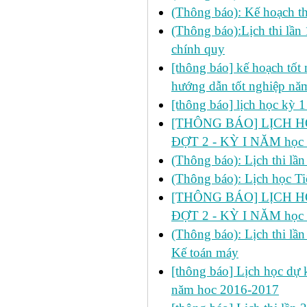
(Thông báo): Kế hoạch th
(Thông báo):Lịch thi lần
chính quy
[thông báo] kế hoạch tốt n
hướng dẫn tốt nghiệp n
[thông báo] lịch học kỳ 
[THÔNG BÁO] LỊCH HỌ
ĐỢT 2 - KỲ I NĂM học
(Thông báo): Lịch thi lầ
(Thông báo): Lịch học Ti
[THÔNG BÁO] LỊCH HỌ
ĐỢT 2 - KỲ I NĂM học
(Thông báo): Lịch thi lầ
Kế toán máy
[thông báo] Lịch học dự k
năm hoc 2016-2017