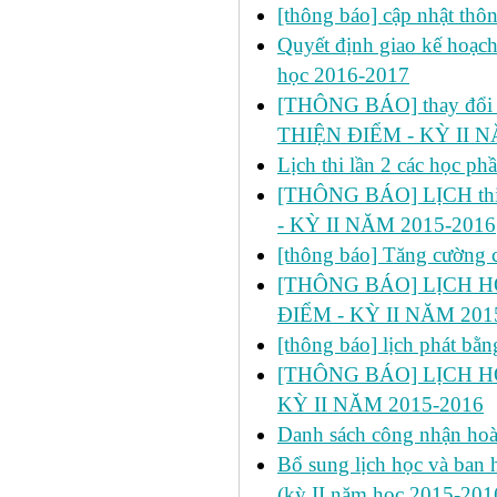
[thông báo] cập nhật thô
Quyết định giao kế hoạch
học 2016-2017
[THÔNG BÁO] thay đổi ph
THIỆN ĐIỂM - KỲ II N
Lịch thi lần 2 các học p
[THÔNG BÁO] LỊCH thi 
- KỲ II NĂM 2015-2016
[thông báo] Tăng cường cô
[THÔNG BÁO] LỊCH HỌC
ĐIỂM - KỲ II NĂM 201
[thông báo] lịch phát bă
[THÔNG BÁO] LỊCH HỌ
KỲ II NĂM 2015-2016
Danh sách công nhận h
Bổ sung lịch học và ban h
(kỳ II năm học 2015-201