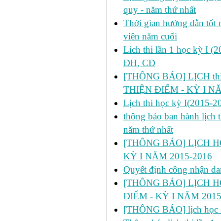
quy - năm thứ nhất
Thời gian hướng dẫn tốt n
viên năm cuối
Lich thi lần 1 học kỳ I 
ĐH, CĐ
[THÔNG BÁO] LỊCH thi l
THIỆN ĐIỂM - KỲ I N
Lịch thi học kỳ I(2015-2
thông báo ban hành lịch t
năm thứ nhất
[THÔNG BÁO] LỊCH HỌ
KỲ I NĂM 2015-2016
Quyết định công nhận da
[THÔNG BÁO] LỊCH H
ĐIỂM - KỲ I NĂM 2015
[THÔNG BÁO] lịch học s