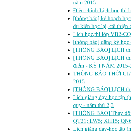
năm 2015
Điều chỉnh Lịch học,thi
[thông báo] kế hoạch học 
dự kiến học lại, cải thiện
Lịch học,thi lớp VB2-C
[thông báo] đăng ký học 
[THÔNG BÁO] LỊCH thi lầ
[THÔNG BÁO] LỊCH thi lần 2
điểm - KỲ I NĂM 2015-
THÔNG BÁO THỜI GIA
2015
[THÔNG BÁO] LỊCH thi 
Lịch giảng dạy-học tập 
quy - năm thứ 2,3
[THÔNG BÁO] Thay đổi lị
QT21; LW5; XH15; QN6
Lịch giảng dạy-học tập 