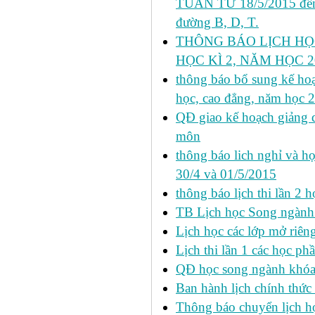
TUẦN TỪ 18/5/2015 đến 
đường B, D, T.
THÔNG BÁO LỊCH HỌ
HỌC KÌ 2, NĂM HỌC 20
thông báo bổ sung kế hoạc
học, cao đẳng, năm học 
QĐ giao kế hoạch giảng 
môn
thông báo lich nghỉ và học
30/4 và 01/5/2015
thông báo lịch thi lần 2 họ
TB Lịch học Song ngành
Lịch học các lớp mở riêng 
Lịch thi lần 1 các học ph
QĐ học song ngành khóa 
Ban hành lịch chính thức 
Thông báo chuyển lịch học