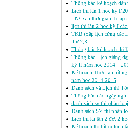
Thông báo kế hoạch dàn
Lịch thi lần 1 học kỳ I(
TN9 sau thời gian đi tập 
lịch thi lần 2 học kỳ I cá
TKB (xếp lịch cứng các 
thứ 2,3
Thông báo kế hoạch thi l
Thông báo Lịch giảng dạy
kỳ II năm học 2014 – 201
Kế hoạch Thực tập tốt ngh
năm học 2014-2015
Danh sách và Lịch thi Tô
Thông báo các ngày nghỉ
danh sách sv thi phân loạ
Danh sách SV thi phân lo
Lịch thi lại lần 2 đợt 2 học
Kế hoạch thi tốt nghiệp l