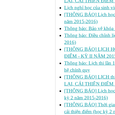
LẠI, CẢI THIỆN ĐIỂM 
Lịch nghỉ học của sinh 
[THÔNG BÁO] Lịch học bổ
năm 2015-2016)
Thông báo: Bảo vệ khóa 
Thông báo: Điều chỉnh lị
2016)
[THÔNG BÁO] LỊCH H
ĐIỂM - KỲ II NĂM 201
Thông báo: Lịch thi lần 
hệ chính quy
[THÔNG BÁO] LỊCH thi l
LẠI, CẢI THIỆN ĐIỂM 
[THÔNG BÁO] Lịch học dự 
kỳ 2 năm 2015-2016)
[THÔNG BÁO] Thời gian đ
cải thiện điểm (học kỳ 2