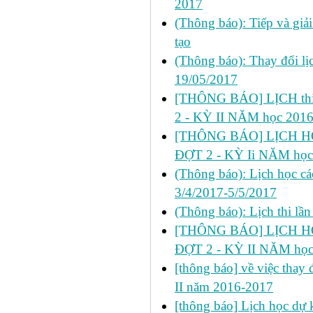
2017
(Thông báo): Tiếp và giả
tạo
(Thông báo): Thay đổi lị
19/05/2017
[THÔNG BÁO] LỊCH thi 
2 - KỲ II NĂM học 201
[THÔNG BÁO] LỊCH HỌ
ĐỢT 2 - KỲ Ii NĂM học
(Thông báo): Lịch học cá
3/4/2017-5/5/2017
(Thông báo): Lịch thi lầ
[THÔNG BÁO] LỊCH HỌ
ĐỢT 2 - KỲ II NĂM học
[thông báo] về việc thay đ
II năm 2016-2017
[thông báo] Lịch học dự ki