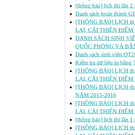
[thông báo] lịch thi lần
Danh sách hoàn thành 
[THÔNG BÁO] LỊCH thi l
LẠI, CẢI THIỆN ĐIỂM 
DANH SÁCH SINH VIÊ
QUỐC PHÒNG VÀ BẰN
Danh sách sinh viên 
Kiểm tra dữ liệu in bằ
[THÔNG BÁO] LỊCH thi l
LẠI, CẢI THIỆN ĐIỂM 
[THÔNG BÁO] LỊCH thi 
NĂM 2015-2016
[THÔNG BÁO] LỊCH thi lầ
LẠI, CẢI THIỆN ĐIỂM 
[thông báo] lịch thi lần
[THÔNG BÁO] LỊCH thi l