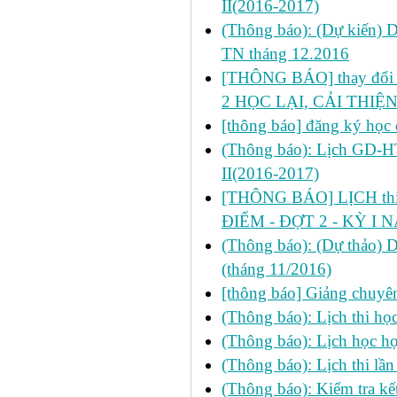
II(2016-2017)
(Thông báo): (Dự kiến) 
TN tháng 12.2016
[THÔNG BÁO] thay đổi LỊ
2 HỌC LẠI, CẢI THIỆN
[thông báo] đăng ký học 
(Thông báo): Lịch GD-HT
II(2016-2017)
[THÔNG BÁO] LỊCH thi 
ĐIỂM - ĐỢT 2 - KỲ I 
(Thông báo): (Dự thảo) 
(tháng 11/2016)
[thông báo] Giảng chuyên
(Thông báo): Lịch thi học 
(Thông báo): Lịch học học
(Thông báo): Lịch thi lầ
(Thông báo): Kiểm tra 