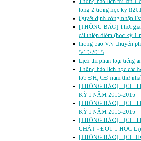
Thông báo lịch thi lần 1
lông 2 trong học kỳ I(20
Quyết định công nhận Dan
[THÔNG BÁO] Thời gian đ
cải thiện điểm (học kỳ 1
thông báo V/v chuyển p
5/10/2015
Lịch thi phân loại tiếng
Thông báo lịch học các 
lớp ĐH, CĐ năm thứ nhấ
[THÔNG BÁO] LỊCH TH
KỲ I NĂM 2015-2016
[THÔNG BÁO] LỊCH TH
KỲ I NĂM 2015-2016
[THÔNG BÁO] LỊCH T
CHẤT - ĐỢT 1 HỌC LẠI
[THÔNG BÁO] LỊCH HỌC 