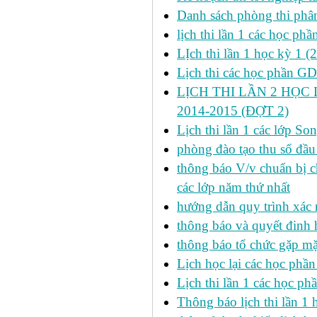
Danh sách phòng thi phâ
lịch thi lần 1 các học ph
LỊch thi lần 1 học kỳ 1 (
Lịch thi các học phần GDT
LỊCH THI LẦN 2 HỌC 
2014-2015 (ĐỢT 2)
Lịch thi lần 1 các lớp 
phòng đào tạo thu sổ đầu
thông báo V/v chuẩn bị c
các lớp năm thứ nhất
hướng dẫn quy trình xác 
thông báo và quyết đinh
thông báo tổ chức gặp mặ
Lịch học lại các học phầ
Lịch thi lần 1 các học p
Thông báo lịch thi lần 1 