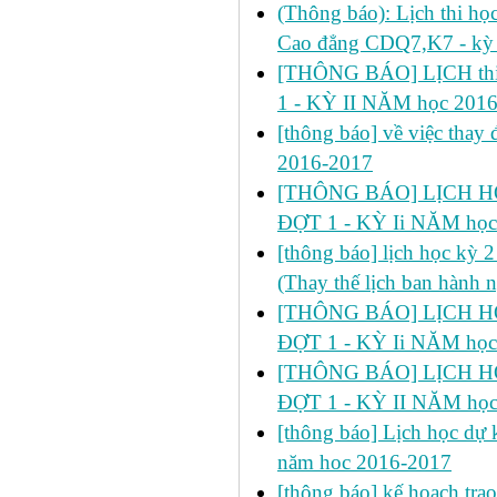
(Thông báo): Lịch thi họ
Cao đẳng CDQ7,K7 - kỳ 
[THÔNG BÁO] LỊCH thi 
1 - KỲ II NĂM học 201
[thông báo] về việc thay đ
2016-2017
[THÔNG BÁO] LỊCH HỌ
ĐỢT 1 - KỲ Ii NĂM học
[thông báo] lịch học kỳ 
(Thay thế lịch ban hành 
[THÔNG BÁO] LỊCH HỌ
ĐỢT 1 - KỲ Ii NĂM học
[THÔNG BÁO] LỊCH HỌ
ĐỢT 1 - KỲ II NĂM học
[thông báo] Lịch học dự k
năm hoc 2016-2017
[thông báo] kế hoạch trao