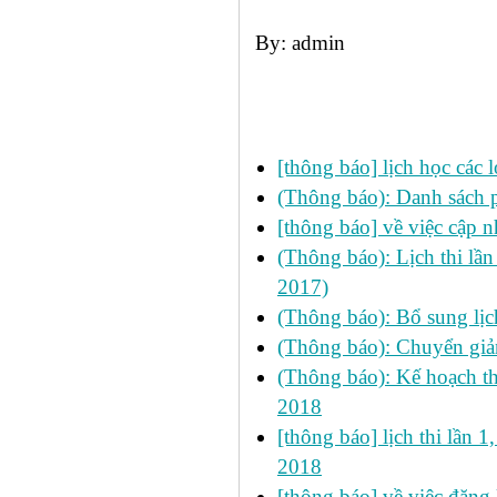
By: admin
Các tin đã đưa:
[thông báo] lịch học cá
(Thông báo): Danh sách p
[thông báo] về việc cập n
(Thông báo): Lịch thi lầ
2017)
(Thông báo): Bổ sung l
(Thông báo): Chuyển giả
(Thông báo): Kế hoạch t
2018
[thông báo] lịch thi lần 1
2018
[thông báo] về việc đăng