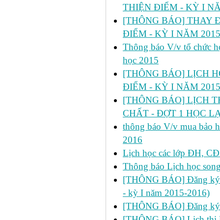
THIỆN ĐIỂM - KỲ I N
[THÔNG BÁO] THAY Đ
ĐIỂM - KỲ I NĂM 2015
Thông báo V/v tổ chức họ
học 2015
[THÔNG BÁO] LỊCH H
ĐIỂM - KỲ I NĂM 2015
[THÔNG BÁO] LỊCH T
CHẤT - ĐỢT 1 HỌC LẠI
thông báo V/v mua bảo hi
2016
Lịch học các lớp ĐH, CĐ 
Thông báo Lịch học son
[THÔNG BÁO] Đăng ký học
- kỳ I năm 2015-2016)
[THÔNG BÁO] Đăng ký h
[THÔNG BÁO] Lịch thi lần