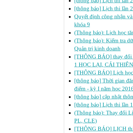
[thông báo] Lịch thi lần
[thông báo] Lịch thi lần
Quyết định công nhận và 
khóa 9
(Thông báo): Lịch học 
(Thông báo): Kiểm tra d
Quản trị kinh doanh
[THÔNG BÁO] thay đổi LỊ
1 HỌC LẠI, CẢI THIỆN
[THÔNG BÁO] Lịch học 
[thông báo] Thời gian đăn
điểm - kỳ I năm hoc 201
[thông báo] cập nhật thôn
[thông báo] Lịch thi lần
(Thông báo): Thay đổi 
PL, CLE)
[THÔNG BÁO] LỊCH thi 