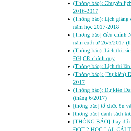
(Thông báo): Chuyển lị
2016-2017
(Thông báo): Lịch giảng 
năm học 2017-2018
[Thông báo] điều chỉnh N
năm cuối từ 26/6/2017 (t
(Thông báo): Lịch thi cá
ĐH,CĐ chính quy
(Thông báo): Lịch thi lầ
(Thông báo): (Dự kiến) 
2017
(Thông báo): Dự kiến Da
(tháng 6/2017)
[thông báo] tổ chức ôn v
[thông báo] danh sách kiể
[THÔNG BÁO] thay đổi LỊC
ĐỢT 2 HỌC LẠI, CẢI T