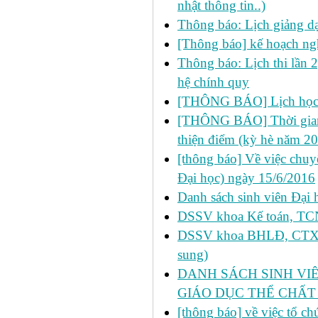
nhật thông tin..)
Thông báo: Lịch giảng d
[Thông báo] kế hoạch ng
Thông báo: Lịch thi lần 
hệ chính quy
[THÔNG BÁO] Lịch học 
[THÔNG BÁO] Thời gian đ
thiện điểm (kỳ hè năm 2
[thông báo] Về việc chu
Đại học) ngày 15/6/2016
Danh sách sinh viên Đại 
DSSV khoa Kế toán, TCNH
DSSV khoa BHLĐ, CTXH, 
sung)
DANH SÁCH SINH VIÊ
GIÁO DỤC THỂ CHẤT
[thông báo] về việc tổ c