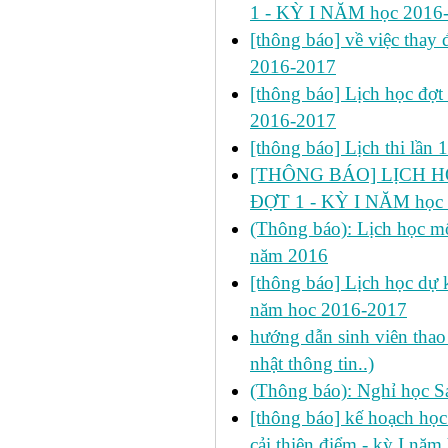
1 - KỲ I NĂM học 2016
[thông báo] về việc thay đ
2016-2017
[thông báo] Lịch học đợt
2016-2017
[thông báo] Lịch thi lần
[THÔNG BÁO] LỊCH HỌ
ĐỢT 1 - KỲ I NĂM học
(Thông báo): Lịch học mô
năm 2016
[thông báo] Lịch học dự k
năm hoc 2016-2017
hướng dẫn sinh viên thao 
nhật thông tin..)
(Thông báo): Nghỉ học S
[thông báo] kế hoạch học 
cải thiện điểm - kỳ I nă