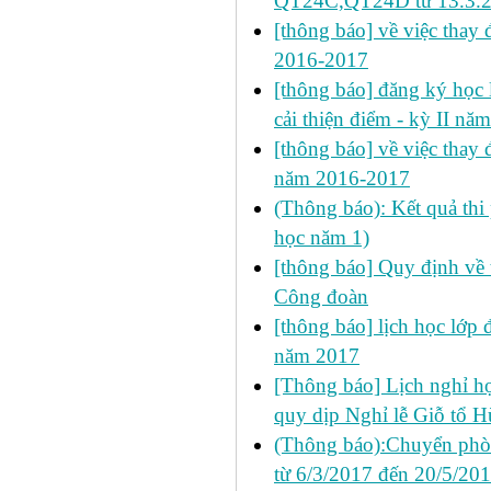
QT24C,QT24D từ 13.3.
[thông báo] về việc thay đ
2016-2017
[thông báo] đăng ký học l
cải thiện điểm - kỳ II n
[thông báo] về việc thay đ
năm 2016-2017
(Thông báo): Kết quả thi
học năm 1)
[thông báo] Quy định về 
Công đoàn
[thông báo] lịch học lớp
năm 2017
[Thông báo] Lịch nghỉ học
quy dịp Nghỉ lễ Giỗ tổ 
(Thông báo):Chuyển phò
từ 6/3/2017 đến 20/5/20