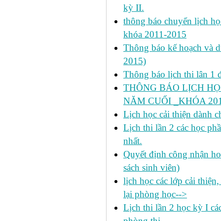
kỳ II.
thông báo chuyển lịch họ
khóa 2011-2015
Thông báo kế hoạch và dự 
2015)
Thông báo lịch thi lân 1 đ
THÔNG BÁO LỊCH HỌ
NĂM CUỐI _KHÓA 2011
Lịch học cải thiện dành c
Lịch thi lần 2 các học 
nhất.
Quyết định công nhận hoa
sách sinh viên)
lịch học các lớp cải thiện
lại phòng học-->
Lịch thi lần 2 học kỳ I c
phòng thi--