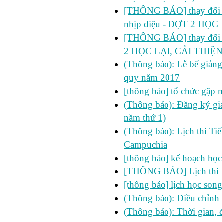
[THÔNG BÁO] thay đổi LỊC
nhịp điệu - ĐỢT 2 H
[THÔNG BÁO] thay đổi LỊ
2 HỌC LẠI, CẢI THIỆN
(Thông báo): Lễ bế giảng
quy năm 2017
[thông báo] tổ chức gặp m
(Thông báo): Đăng ký giả
năm thứ 1)
(Thông báo): Lịch thi Ti
Campuchia
[thông báo] kế hoạch học
[THÔNG BÁO] Lịch thi l
[thông báo] lịch học son
(Thông báo): Điều chỉnh 
(Thông báo): Thời gian, 