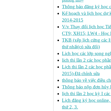
Thông báo đăng ký học c
Kế hoạch và lịch học dự k
2014-2015
V/v Thay đổi lịch học Ti
CT9; XH15; LW4 - Học k
TKB (xếp lịch cứng các 
thứ nhất(có sửa đổi)
Lich học các lớp song ng
lich thi lần 2 các học p
Lịch thi lần 2 các học ph
2015)-Đã chỉnh sửa
thông báo về việc điều ch
Thông báo nộp đơn hủy h
lịch thi lần 2 học kỳ I cá
Lịch đăng ký học online
thứ 2, 3.