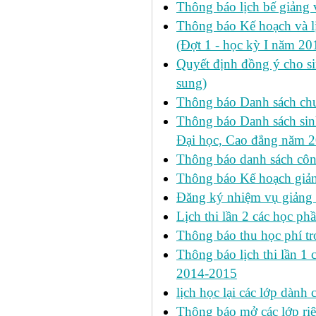
Thông báo lịch bế giảng 
Thông báo Kế hoạch và 
(Đợt 1 - học kỳ I năm 2
Quyết định đồng ý cho si
sung)
Thông báo Danh sách chư
Thông báo Danh sách sinh
Đại học, Cao đẳng năm 
Thông báo danh sách công
Thông báo Kế hoạch giảng
Đăng ký nhiệm vụ giảng
Lịch thi lần 2 các học phầ
Thông báo thu học phí tr
Thông báo lịch thi lần 1 ca
2014-2015
lịch học lại các lớp dành
Thông báo mở các lớp riê