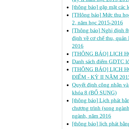
[thông báo] gặp mặt các 
[THông báo] Mức thu học
2, năm học 2015-2016
[Thông báo] Nghị định 
định về cơ chế thu, quản 
2016
[THÔNG BÁO] LỊCH HỌC
Danh sách điểm GDTC 
[THÔNG BÁO] LỊCH H
ĐIỂM - KỲ II NĂM 201
Quyết định công nhận và 
khóa 8 (BỔ SUNG)
[thông báo] Lịch phát bằn
chương trình (song ngành
ngành, năm 2016
[thông báo] lịch phát bằn