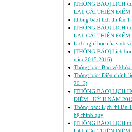
[THÔNG BÁO] LỊCH thi lầ
LẠI, CẢI THIỆN ĐIỂM 
[thông báo] lịch thi lần
[THÔNG BÁO] LỊCH thi l
LẠI, CẢI THIỆN ĐIỂM 
Lịch nghỉ học của sinh 
[THÔNG BÁO] Lịch học bổ
năm 2015-2016)
Thông báo: Bảo vệ khóa 
Thông báo: Điều chỉnh lị
2016)
[THÔNG BÁO] LỊCH H
ĐIỂM - KỲ II NĂM 201
Thông báo: Lịch thi lần 
hệ chính quy
[THÔNG BÁO] LỊCH thi l
LẠI, CẢI THIỆN ĐIỂM 