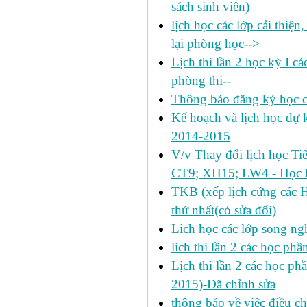
sách sinh viên)
lịch học các lớp cải thiện
lại phòng học-->
Lịch thi lần 2 học kỳ I c
phòng thi--
Thông báo đăng ký học c
Kế hoạch và lịch học dự k
2014-2015
V/v Thay đổi lịch học Ti
CT9; XH15; LW4 - Học k
TKB (xếp lịch cứng các 
thứ nhất(có sửa đổi)
Lich học các lớp song ng
lich thi lần 2 các học p
Lịch thi lần 2 các học ph
2015)-Đã chỉnh sửa
thông báo về việc điều ch