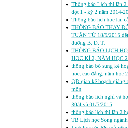
Thông báo Lịch thi lần 2 h
đợt 1 - kỳ 2 năm 2014-2
Thông báo lịch học lại, 
THÔNG BÁO THAY ĐỔ
TUẦN TỪ 18/5/2015 đến 
đường B, D, T.
THÔNG BÁO LỊCH HỌ
HỌC KÌ 2, NĂM HỌC 20
thông báo bổ sung kế hoạc
học, cao đẳng, năm học 
QĐ giao kế hoạch giảng 
môn
thông báo lich nghỉ và học
30/4 và 01/5/2015
thông báo lịch thi lần 2 họ
TB Lịch học Song ngành
Lịch học các lớp mở riêng 