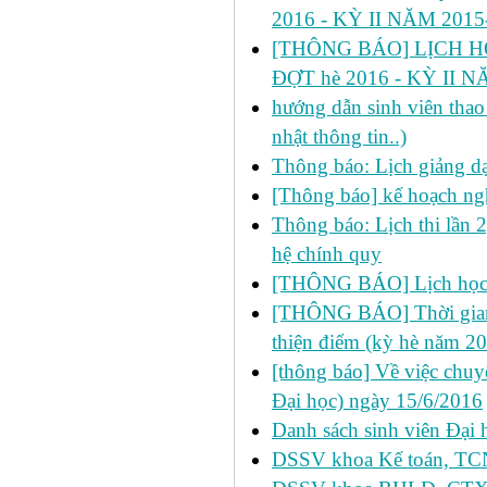
2016 - KỲ II NĂM 2015
[THÔNG BÁO] LỊCH HỌ
ĐỢT hè 2016 - KỲ II N
hướng dẫn sinh viên thao 
nhật thông tin..)
Thông báo: Lịch giảng d
[Thông báo] kế hoạch ng
Thông báo: Lịch thi lần 
hệ chính quy
[THÔNG BÁO] Lịch học 
[THÔNG BÁO] Thời gian đ
thiện điểm (kỳ hè năm 2
[thông báo] Về việc chu
Đại học) ngày 15/6/2016
Danh sách sinh viên Đại 
DSSV khoa Kế toán, TCNH