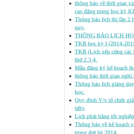
thông báo về thời gian v
cao đẳng trong học kỳ I(
Thông báo lịch thi lần 2 
quy.
THÔNG BÁO LỊCH HỌC
TKB học kỳ I (2014-2015
TKB (Lịch xếp cứng các H
thứ 2,3,4.
Mẫu đăng ký kế hoach th
thông báo thời gian nghỉ 
Thông báo lịch giảng dạy
học.
Quy định V/v tổ chức giả
tiết)-
Lịch phát bằng tốt nghiệ
Thông báo về kế hoach và 
trong đợt hè 2014.