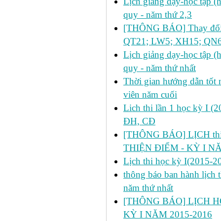
Lịch giảng dạy-học tập 
quy - năm thứ 2,3
[THÔNG BÁO] Thay đổi lị
QT21; LW5; XH15; QN6
Lịch giảng dạy-học tập 
quy - năm thứ nhất
Thời gian hướng dẫn tốt n
viên năm cuối
Lich thi lần 1 học kỳ I 
ĐH, CĐ
[THÔNG BÁO] LỊCH thi l
THIỆN ĐIỂM - KỲ I N
Lịch thi học kỳ I(2015-2
thông báo ban hành lịch t
năm thứ nhất
[THÔNG BÁO] LỊCH HỌ
KỲ I NĂM 2015-2016