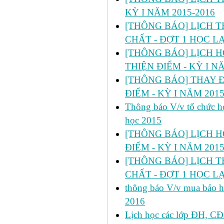
KỲ I NĂM 2015-2016
[THÔNG BÁO] LỊCH T
CHẤT - ĐỢT 1 HỌC LẠI
[THÔNG BÁO] LỊCH HỌC 
THIỆN ĐIỂM - KỲ I N
[THÔNG BÁO] THAY Đ
ĐIỂM - KỲ I NĂM 2015
Thông báo V/v tổ chức họ
học 2015
[THÔNG BÁO] LỊCH H
ĐIỂM - KỲ I NĂM 2015
[THÔNG BÁO] LỊCH T
CHẤT - ĐỢT 1 HỌC LẠI
thông báo V/v mua bảo hi
2016
Lịch học các lớp ĐH, CĐ 