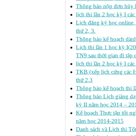
Thông báo nộp đơn hủy h
lịch thi lần 2 học kỳ I cá
Lịch đăng ký học online
thứ 2, 3.
Thông báo kế hoạch dàn
Lịch thi lần 1 học kỳ I(
TN9 sau thời gian đi tập 
lịch thi lần 2 học kỳ I cá
TKB (xếp lịch cứng các 
thứ 2,3
Thông báo kế hoạch thi l
Thông báo Lịch giảng dạy
kỳ II năm học 2014 – 201
Kế hoạch Thực tập tốt ngh
năm học 2014-2015
Danh sách và Lịch thi Tô