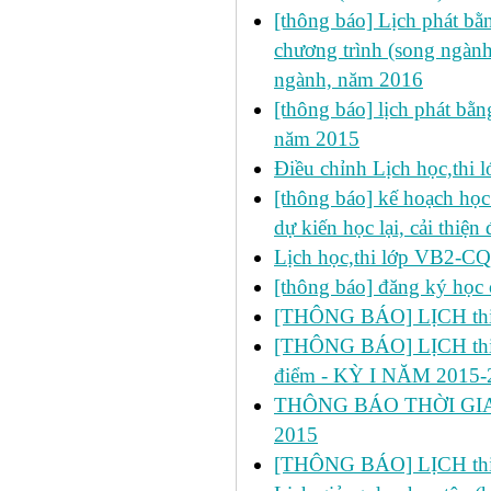
[thông báo] Lịch phát bằn
chương trình (song ngành
ngành, năm 2016
[thông báo] lịch phát bằn
năm 2015
Điều chỉnh Lịch học,thi
[thông báo] kế hoạch học 
dự kiến học lại, cải thiện
Lịch học,thi lớp VB2-C
[thông báo] đăng ký học 
[THÔNG BÁO] LỊCH thi lầ
[THÔNG BÁO] LỊCH thi lần 2
điểm - KỲ I NĂM 2015-
THÔNG BÁO THỜI GIA
2015
[THÔNG BÁO] LỊCH thi 