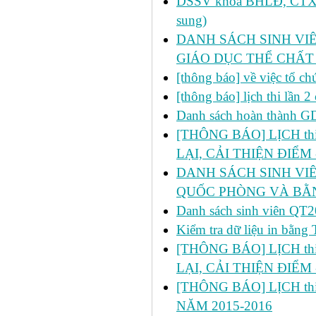
DSSV khoa BHLĐ, CTXH, 
sung)
DANH SÁCH SINH VIÊ
GIÁO DỤC THỂ CHẤT
[thông báo] về việc tổ c
[thông báo] lịch thi lần
Danh sách hoàn thành 
[THÔNG BÁO] LỊCH thi l
LẠI, CẢI THIỆN ĐIỂM 
DANH SÁCH SINH VIÊ
QUỐC PHÒNG VÀ BẰN
Danh sách sinh viên 
Kiểm tra dữ liệu in bằ
[THÔNG BÁO] LỊCH thi l
LẠI, CẢI THIỆN ĐIỂM 
[THÔNG BÁO] LỊCH thi 
NĂM 2015-2016