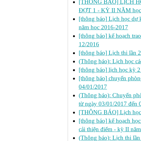
[THÔNG BÁO] LỊCH HỌ
ĐỢT 1 - KỲ II NĂM học
[thông báo] Lịch học dự k
năm hoc 2016-2017
[thông báo] kế hoạch trao
12/2016
[thông báo] Lịch thi lầ
(Thông báo): Lịch học cá
[thông báo] lịch học kỳ 
[thông báo] chuyển phò
04/01/2017
(Thông báo): Chuyển phò
từ ngày 03/01/2017 đến 
[THÔNG BÁO] Lịch học s
[thông báo] kế hoạch học 
cải thiện điểm - kỳ II n
(Thông báo): Lịch thi l