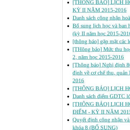
[THÔNG BÁO] LỊCH HỌ
KỲ II NĂM 2015-2016
Danh sách công nhận h
Bổ sung lịch học và ban h
(kỳ II năm học 2015-201
[thông báo] gặp mặt các 
[THông báo] Mức thu học
2, năm học 2015-2016
[Thông báo] Nghị định 
định về cơ chế thu, quản 
2016
[THÔNG BÁO] LỊCH HỌC
Danh sách điểm GDTC 
[THÔNG BÁO] LỊCH H
ĐIỂM - KỲ II NĂM 201
Quyết định công nhận và 
khóa 8 (BỔ SUNG)