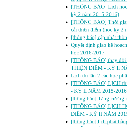
[THÔNG BÁO] Lịch học dự 
kỳ 2 năm 2015-2016)
[THÔNG BÁO] Thời gian đ
cải thiện điểm (học kỳ 2
[thông báo] cập nhật thô
Quyết định giao kế hoạch
học 2016-2017
[THÔNG BÁO] thay đổi ph
THIỆN ĐIỂM - KỲ II N
Lịch thi lần 2 các học p
[THÔNG BÁO] LỊCH thi 
- KỲ II NĂM 2015-2016
[thông báo] Tăng cường cô
[THÔNG BÁO] LỊCH HỌC
ĐIỂM - KỲ II NĂM 201
[thông báo] lịch phát bă