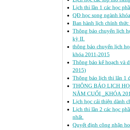
Lịch thi lần 1 các học ph
QĐ học song ngành khóa 
Ban hành lịch chính thức 
Thông báo chuyển lịch học
kỳ II.
thông báo chuyển lịch họ
khóa 2011-2015
Thông báo kế hoạch và dự 
2015)
Thông báo lịch thi lân 1 đ
THÔNG BÁO LỊCH HỌ
NĂM CUỐI _KHÓA 2011
Lịch học cải thiện dành c
Lịch thi lần 2 các học 
nhất.
Quyết định công nhận hoa