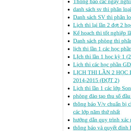
Thông báo các ngày nghỉ
danh sách sv thi phân loạ
Danh sách SV thi phân lo
Lịch thi lại lần 2 đợt 2 học
Kế hoạch thi tốt nghiệp l
Danh sách phòng thi phâ
lịch thi lần 1 các học ph
LỊch thi lần 1 học kỳ 1 (
Lịch thi các học phần GDT
LỊCH THI LẦN 2 HỌC 
2014-2015 (ĐỢT 2)
Lịch thi lần 1 các lớp 
phòng đào tạo thu sổ đầu
thông báo V/v chuẩn bị c
các lớp năm thứ nhất
hướng dẫn quy trình xác 
thông báo và quyết đinh