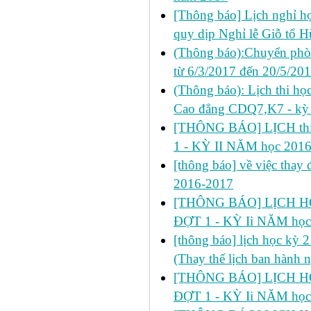
[Thông báo] Lịch nghỉ học
quy dịp Nghỉ lễ Giỗ tổ 
(Thông báo):Chuyển phò
từ 6/3/2017 đến 20/5/20
(Thông báo): Lịch thi họ
Cao đẳng CDQ7,K7 - kỳ 
[THÔNG BÁO] LỊCH thi 
1 - KỲ II NĂM học 201
[thông báo] về việc thay đ
2016-2017
[THÔNG BÁO] LỊCH HỌ
ĐỢT 1 - KỲ Ii NĂM học
[thông báo] lịch học kỳ 
(Thay thế lịch ban hành 
[THÔNG BÁO] LỊCH HỌ
ĐỢT 1 - KỲ Ii NĂM học