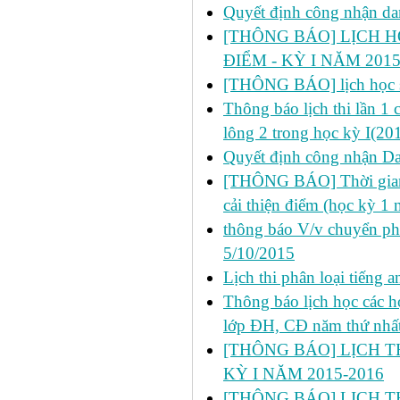
Quyết định công nhận da
[THÔNG BÁO] LỊCH H
ĐIỂM - KỲ I NĂM 2015
[THÔNG BÁO] lịch học s
Thông báo lịch thi lần 1
lông 2 trong học kỳ I(20
Quyết định công nhận Dan
[THÔNG BÁO] Thời gian đ
cải thiện điểm (học kỳ 1
thông báo V/v chuyển p
5/10/2015
Lịch thi phân loại tiếng
Thông báo lịch học các 
lớp ĐH, CĐ năm thứ nhấ
[THÔNG BÁO] LỊCH TH
KỲ I NĂM 2015-2016
[THÔNG BÁO] LỊCH TH