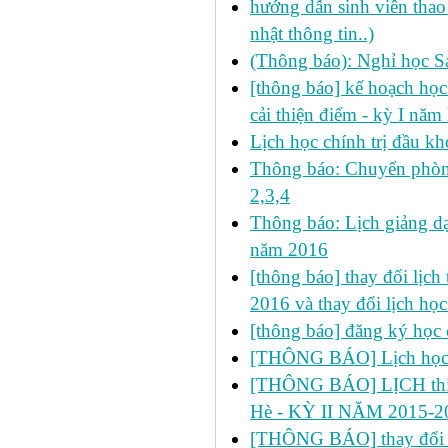
hướng dẫn sinh viên thao 
nhật thông tin..)
(Thông báo): Nghỉ học S
[thông báo] kế hoạch học 
cải thiện điểm - kỳ I nă
Lịch học chính trị đầu kh
Thông báo: Chuyển phòn
2,3,4
Thông báo: Lịch giảng dạ
năm 2016
[thông báo] thay đổi lịch t
2016 và thay đổi lịch họ
[thông báo] đăng ký học 
[THÔNG BÁO] Lịch học s
[THÔNG BÁO] LỊCH thi 
Hè - KỲ II NĂM 2015-2
[THÔNG BÁO] thay đổi