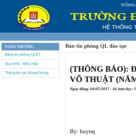
Bản tin phòng QL đào tạo
TOÀN TRƯỜNG
Bảng tin phòng QLĐT
Quy trình - Biểu mẫu
(THÔNG BÁO): 
Thông tin các Khoa/Phòng
VÕ THUẬT (NĂM 
Ngày đăng: 04/05/2017 - Số lượt đọc: 
By: huynq