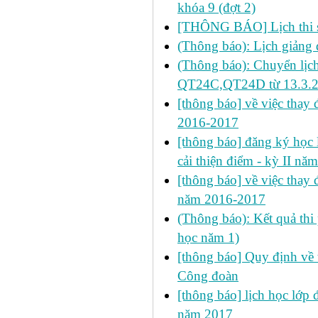
khóa 9 (đợt 2)
[THÔNG BÁO] Lịch thi s
(Thông báo): Lịch giảng 
(Thông báo): Chuyển lịch
QT24C,QT24D từ 13.3.
[thông báo] về việc thay đ
2016-2017
[thông báo] đăng ký học l
cải thiện điểm - kỳ II n
[thông báo] về việc thay đ
năm 2016-2017
(Thông báo): Kết quả thi
học năm 1)
[thông báo] Quy định về 
Công đoàn
[thông báo] lịch học lớp
năm 2017