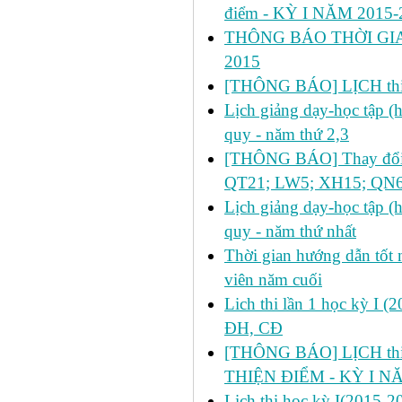
điểm - KỲ I NĂM 2015-
THÔNG BÁO THỜI GIA
2015
[THÔNG BÁO] LỊCH thi 
Lịch giảng dạy-học tập 
quy - năm thứ 2,3
[THÔNG BÁO] Thay đổi lị
QT21; LW5; XH15; QN6
Lịch giảng dạy-học tập 
quy - năm thứ nhất
Thời gian hướng dẫn tốt n
viên năm cuối
Lich thi lần 1 học kỳ I 
ĐH, CĐ
[THÔNG BÁO] LỊCH thi l
THIỆN ĐIỂM - KỲ I N
Lịch thi học kỳ I(2015-2