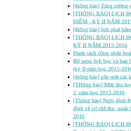
[thông báo] Tăng cường cô
[THÔNG BÁO] LỊCH HỌC
ĐIỂM - KỲ II NĂM 201
[thông báo] lịch phát bă
[THÔNG BÁO] LỊCH HỌ
KỲ II NĂM 2015-2016
Danh sách công nhận h
Bổ sung lịch học và ban h
(kỳ II năm học 2015-201
[thông báo] gặp mặt các 
[THông báo] Mức thu học
2, năm học 2015-2016
[Thông báo] Nghị định 
định về cơ chế thu, quản 
2016
[THÔNG BÁO] LỊCH HỌC