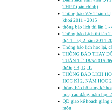
THPT (bản chính)
Thông báo V/v Thành lập
khoá 2011 - 2015
thông báo lịch thi lần 1 -
Thông báo Lịch thi lần 2 h
đợt 1 - kỳ 2 năm 2014-2
Thông báo lịch học lại, 
THÔNG BÁO THAY ĐỔ
TUẦN TỪ 18/5/2015 đến 
đường B, D, T.
THÔNG BÁO LỊCH HỌ
HỌC KÌ 2, NĂM HỌC 20
thông báo bổ sung kế hoạc
học, cao đẳng, năm học 
QĐ giao kế hoạch giảng 
môn