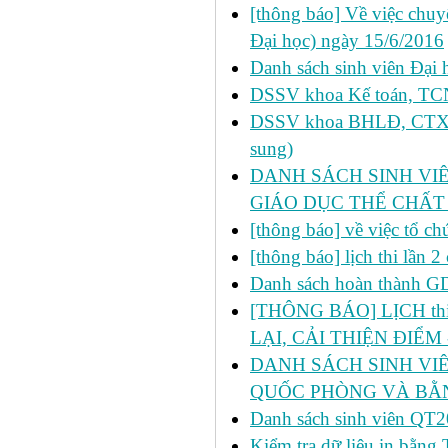
[thông báo] Về việc chu
Đại học) ngày 15/6/2016
Danh sách sinh viên Đại 
DSSV khoa Kế toán, TCNH
DSSV khoa BHLĐ, CTXH, 
sung)
DANH SÁCH SINH VIÊ
GIÁO DỤC THỂ CHẤT
[thông báo] về việc tổ c
[thông báo] lịch thi lần
Danh sách hoàn thành 
[THÔNG BÁO] LỊCH thi l
LẠI, CẢI THIỆN ĐIỂM 
DANH SÁCH SINH VIÊ
QUỐC PHÒNG VÀ BẰN
Danh sách sinh viên 
Kiểm tra dữ liệu in bằ