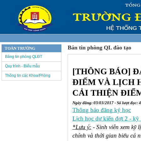
Bản tin phòng QL đào tạo
TOÀN TRƯỜNG
Bảng tin phòng QLĐT
Quy trình - Biểu mẫu
[THÔNG BÁO] Đ
Thông tin các Khoa/Phòng
ĐIỂM VÀ LỊCH 
CẢI THIỆN ĐIỂM
Ngày đăng: 03/03/2017 - Số lượt đọc: 
Thông báo đăng ký học
Lịch học dự kiến đợt 2 - kỳ
*Lưu ý:
- Sinh viên xem kỹ l
chính và thời gian biểu cá 