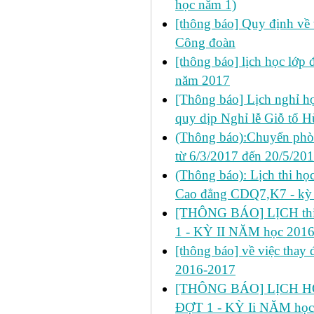
học năm 1)
[thông báo] Quy định về 
Công đoàn
[thông báo] lịch học lớp
năm 2017
[Thông báo] Lịch nghỉ học
quy dịp Nghỉ lễ Giỗ tổ 
(Thông báo):Chuyển phò
từ 6/3/2017 đến 20/5/20
(Thông báo): Lịch thi họ
Cao đẳng CDQ7,K7 - kỳ 
[THÔNG BÁO] LỊCH thi 
1 - KỲ II NĂM học 201
[thông báo] về việc thay đ
2016-2017
[THÔNG BÁO] LỊCH HỌ
ĐỢT 1 - KỲ Ii NĂM học