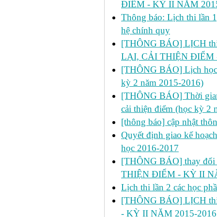
ĐIỂM - KỲ II NĂM 201
Thông báo: Lịch thi lần 
hệ chính quy
[THÔNG BÁO] LỊCH thi l
LẠI, CẢI THIỆN ĐIỂM 
[THÔNG BÁO] Lịch học dự 
kỳ 2 năm 2015-2016)
[THÔNG BÁO] Thời gian đ
cải thiện điểm (học kỳ 2
[thông báo] cập nhật thô
Quyết định giao kế hoạch
học 2016-2017
[THÔNG BÁO] thay đổi ph
THIỆN ĐIỂM - KỲ II N
Lịch thi lần 2 các học p
[THÔNG BÁO] LỊCH thi 
- KỲ II NĂM 2015-2016