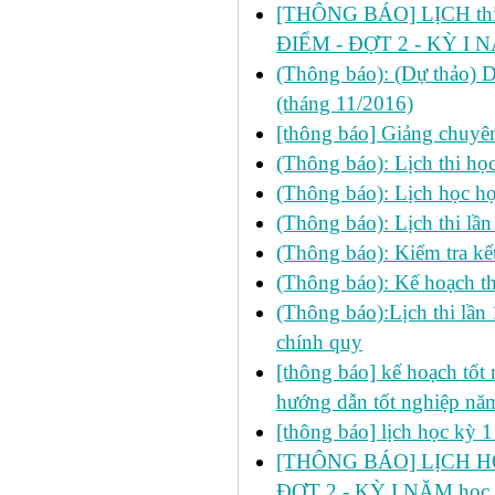
[THÔNG BÁO] LỊCH thi 
ĐIỂM - ĐỢT 2 - KỲ I 
(Thông báo): (Dự thảo) 
(tháng 11/2016)
[thông báo] Giảng chuyên
(Thông báo): Lịch thi học 
(Thông báo): Lịch học học
(Thông báo): Lịch thi lầ
(Thông báo): Kiểm tra 
(Thông báo): Kế hoạch th
(Thông báo):Lịch thi lần
chính quy
[thông báo] kế hoạch tốt n
hướng dẫn tốt nghiệp n
[thông báo] lịch học kỳ 
[THÔNG BÁO] LỊCH HỌ
ĐỢT 2 - KỲ I NĂM học