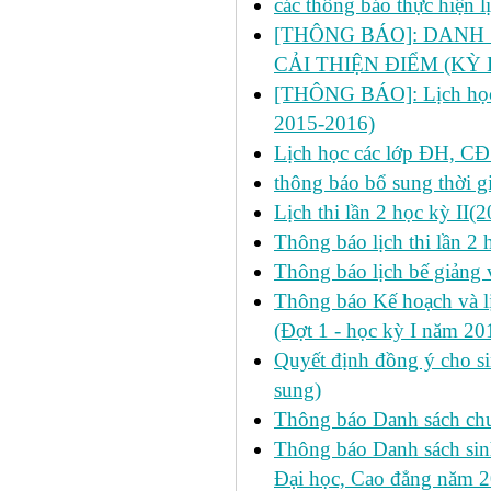
các thông báo thực hiện 
[THÔNG BÁO]: DANH 
CẢI THIỆN ĐIỂM (KỲ I
[THÔNG BÁO]: Lịch học ch
2015-2016)
Lịch học các lớp ĐH, CĐ
thông báo bổ sung thời gi
Lịch thi lần 2 học kỳ II
Thông báo lịch thi lần 2
Thông báo lịch bế giảng 
Thông báo Kế hoạch và 
(Đợt 1 - học kỳ I năm 2
Quyết định đồng ý cho si
sung)
Thông báo Danh sách chư
Thông báo Danh sách sinh
Đại học, Cao đẳng năm 