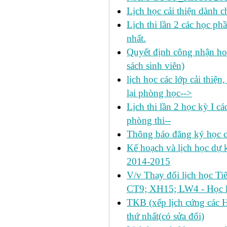
Lịch học cải thiện dành c
Lịch thi lần 2 các học 
nhất.
Quyết định công nhận hoa
sách sinh viên)
lịch học các lớp cải thiện
lại phòng học-->
Lịch thi lần 2 học kỳ I c
phòng thi--
Thông báo đăng ký học c
Kế hoạch và lịch học dự k
2014-2015
V/v Thay đổi lịch học Ti
CT9; XH15; LW4 - Học k
TKB (xếp lịch cứng các 
thứ nhất(có sửa đổi)