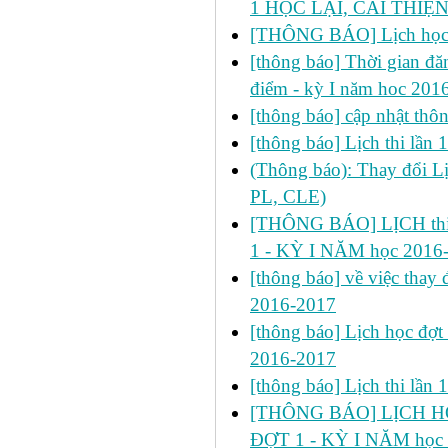
1 HỌC LẠI, CẢI THIỆN
[THÔNG BÁO] Lịch học 
[thông báo] Thời gian đăn
điểm - kỳ I năm hoc 201
[thông báo] cập nhật thôn
[thông báo] Lịch thi lần
(Thông báo): Thay đổi 
PL, CLE)
[THÔNG BÁO] LỊCH thi 
1 - KỲ I NĂM học 2016
[thông báo] về việc thay đ
2016-2017
[thông báo] Lịch học đợt
2016-2017
[thông báo] Lịch thi lần
[THÔNG BÁO] LỊCH HỌ
ĐỢT 1 - KỲ I NĂM học