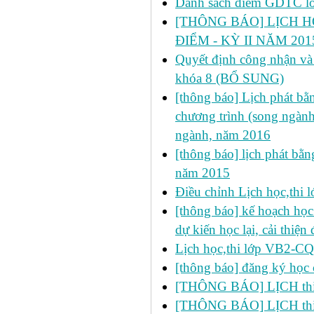
Danh sách điểm GDTC 
[THÔNG BÁO] LỊCH H
ĐIỂM - KỲ II NĂM 201
Quyết định công nhận và 
khóa 8 (BỔ SUNG)
[thông báo] Lịch phát bằn
chương trình (song ngành
ngành, năm 2016
[thông báo] lịch phát bằn
năm 2015
Điều chỉnh Lịch học,thi
[thông báo] kế hoạch học 
dự kiến học lại, cải thiện
Lịch học,thi lớp VB2-C
[thông báo] đăng ký học 
[THÔNG BÁO] LỊCH thi lầ
[THÔNG BÁO] LỊCH thi lần 2