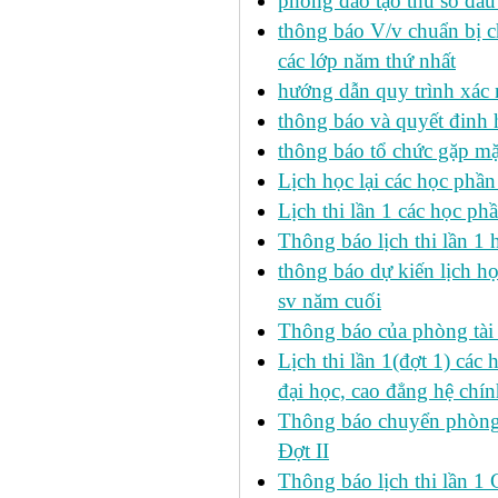
phòng đào tạo thu sổ đầu
thông báo V/v chuẩn bị c
các lớp năm thứ nhất
hướng dẫn quy trình xác 
thông báo và quyết đinh
thông báo tổ chức gặp mặ
Lịch học lại các học phầ
Lịch thi lần 1 các học p
Thông báo lịch thi lần 1 
thông báo dự kiến lịch h
sv năm cuối
Thông báo của phòng tài v
Lịch thi lần 1(đợt 1) cá
đại học, cao đẳng hệ chín
Thông báo chuyển phòng h
Đợt II
Thông báo lịch thi lần 1 