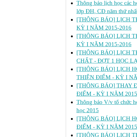
Thông báo lịch học các 
lớp ĐH, CĐ năm thứ nhấ
[THÔNG BÁO] LỊCH TH
KỲ I NĂM 2015-2016
[THÔNG BÁO] LỊCH TH
KỲ I NĂM 2015-2016
[THÔNG BÁO] LỊCH T
CHẤT - ĐỢT 1 HỌC LẠI
[THÔNG BÁO] LỊCH HỌC 
THIỆN ĐIỂM - KỲ I N
[THÔNG BÁO] THAY Đ
ĐIỂM - KỲ I NĂM 2015
Thông báo V/v tổ chức họ
học 2015
[THÔNG BÁO] LỊCH H
ĐIỂM - KỲ I NĂM 2015
[THÔNG BÁO] LỊCH T