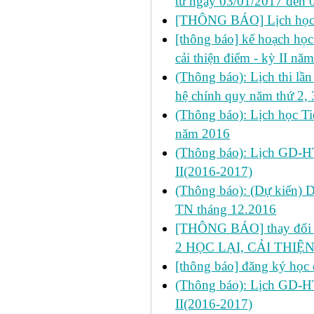
từ ngày 03/01/2017 đến 
[THÔNG BÁO] Lịch học s
[thông báo] kế hoạch học 
cải thiện điểm - kỳ II n
(Thông báo): Lịch thi l
hệ chính quy năm thứ 2, 
(Thông báo): Lịch học Ti
năm 2016
(Thông báo): Lịch GD-HT
II(2016-2017)
(Thông báo): (Dự kiến) 
TN tháng 12.2016
[THÔNG BÁO] thay đổi LỊ
2 HỌC LẠI, CẢI THIỆN
[thông báo] đăng ký học 
(Thông báo): Lịch GD-HT
II(2016-2017)