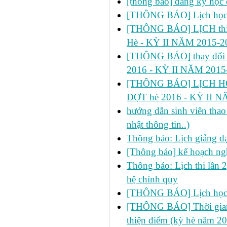
[thông báo] đăng ký học 
[THÔNG BÁO] Lịch học s
[THÔNG BÁO] LỊCH thi 
Hè - KỲ II NĂM 2015-2
[THÔNG BÁO] thay đổi
2016 - KỲ II NĂM 2015
[THÔNG BÁO] LỊCH HỌ
ĐỢT hè 2016 - KỲ II N
hướng dẫn sinh viên thao 
nhật thông tin..)
Thông báo: Lịch giảng d
[Thông báo] kế hoạch ng
Thông báo: Lịch thi lần 
hệ chính quy
[THÔNG BÁO] Lịch học 
[THÔNG BÁO] Thời gian đ
thiện điểm (kỳ hè năm 2