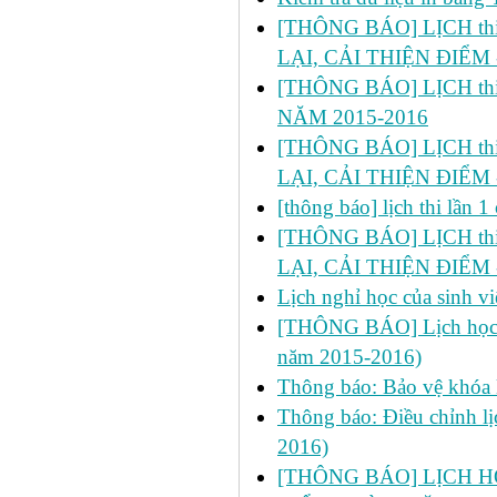
[THÔNG BÁO] LỊCH thi l
LẠI, CẢI THIỆN ĐIỂM 
[THÔNG BÁO] LỊCH thi 
NĂM 2015-2016
[THÔNG BÁO] LỊCH thi lầ
LẠI, CẢI THIỆN ĐIỂM 
[thông báo] lịch thi lần
[THÔNG BÁO] LỊCH thi l
LẠI, CẢI THIỆN ĐIỂM 
Lịch nghỉ học của sinh 
[THÔNG BÁO] Lịch học bổ
năm 2015-2016)
Thông báo: Bảo vệ khóa 
Thông báo: Điều chỉnh lị
2016)
[THÔNG BÁO] LỊCH H