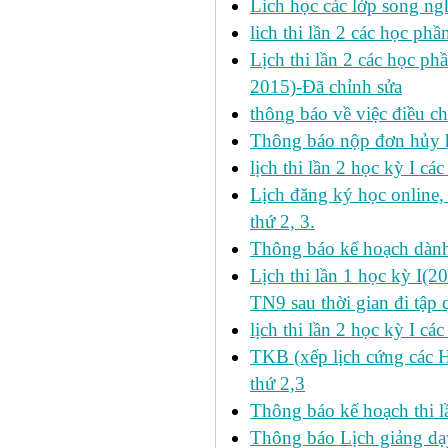
Lich học các lớp song ng
lich thi lần 2 các học p
Lịch thi lần 2 các học ph
2015)-Đã chỉnh sửa
thông báo về việc điều ch
Thông báo nộp đơn hủy h
lịch thi lần 2 học kỳ I cá
Lịch đăng ký học online
thứ 2, 3.
Thông báo kế hoạch dàn
Lịch thi lần 1 học kỳ I(
TN9 sau thời gian đi tập 
lịch thi lần 2 học kỳ I cá
TKB (xếp lịch cứng các 
thứ 2,3
Thông báo kế hoạch thi l
Thông báo Lịch giảng dạy