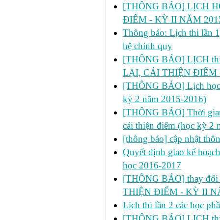
[THÔNG BÁO] LỊCH H
ĐIỂM - KỲ II NĂM 201
Thông báo: Lịch thi lần 
hệ chính quy
[THÔNG BÁO] LỊCH thi l
LẠI, CẢI THIỆN ĐIỂM 
[THÔNG BÁO] Lịch học dự 
kỳ 2 năm 2015-2016)
[THÔNG BÁO] Thời gian đ
cải thiện điểm (học kỳ 2
[thông báo] cập nhật thô
Quyết định giao kế hoạch
học 2016-2017
[THÔNG BÁO] thay đổi ph
THIỆN ĐIỂM - KỲ II N
Lịch thi lần 2 các học p
[THÔNG BÁO] LỊCH thi 