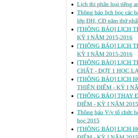
Lịch thi phân loại tiếng
Thông báo lịch học các 
lớp ĐH, CĐ năm thứ nhấ
[THÔNG BÁO] LỊCH TH
KỲ I NĂM 2015-2016
[THÔNG BÁO] LỊCH TH
KỲ I NĂM 2015-2016
[THÔNG BÁO] LỊCH T
CHẤT - ĐỢT 1 HỌC LẠI
[THÔNG BÁO] LỊCH HỌC 
THIỆN ĐIỂM - KỲ I N
[THÔNG BÁO] THAY Đ
ĐIỂM - KỲ I NĂM 2015
Thông báo V/v tổ chức họ
học 2015
[THÔNG BÁO] LỊCH H
ĐIỂM - KỲ I NĂM 2015