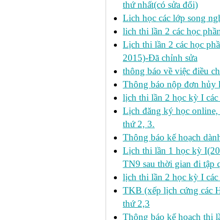
thứ nhất(có sửa đổi)
Lich học các lớp song ng
lich thi lần 2 các học p
Lịch thi lần 2 các học ph
2015)-Đã chỉnh sửa
thông báo về việc điều ch
Thông báo nộp đơn hủy h
lịch thi lần 2 học kỳ I cá
Lịch đăng ký học online
thứ 2, 3.
Thông báo kế hoạch dàn
Lịch thi lần 1 học kỳ I(
TN9 sau thời gian đi tập 
lịch thi lần 2 học kỳ I cá
TKB (xếp lịch cứng các 
thứ 2,3
Thông báo kế hoạch thi l