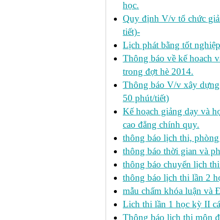
học.
Quy định V/v tổ chức giả
tiết)-
Lịch phát bằng tốt nghiệ
Thông báo về kế hoach và 
trong đợt hè 2014.
Thông báo V/v xây dựng k
50 phút/tiết)
Kế hoạch giảng dạy và họ
cao đẳng chính quy.
thông báo lịch thi, phòng
thông báo thời gian và ph
thông báo chuyển lịch th
thông báo lịch thi lần 2 h
mẫu chấm khóa luận và 
Lich thi lần 1 học kỳ II 
Thông báo lich thi môn đi