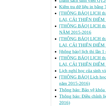
Danh sách sinh viên 
Kiểm tra dữ liệu in bằ
[THÔNG BÁO] LỊCH thi l
LẠI, CẢI THIỆN ĐIỂM 
[THÔNG BÁO] LỊCH thi 
NĂM 2015-2016
[THÔNG BÁO] LỊCH thi lầ
LẠI, CẢI THIỆN ĐIỂM 
[thông báo] lịch thi lần
[THÔNG BÁO] LỊCH thi l
LẠI, CẢI THIỆN ĐIỂM 
Lịch nghỉ học của sinh 
[THÔNG BÁO] Lịch học bổ
năm 2015-2016)
Thông báo: Bảo vệ khóa 
Thông báo: Điều chỉnh lị
2016)