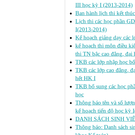
III học kỳ I (2013-2014)
Ban hành lịch thi kết thú
Lịch thi các học phần GD
I(2013-2014)
Kế hoạch giảng dạy các l
kế hoạch thi môn điều ki
thi TN bậc cao đẳng, đại
TKB các lớp nhập học bổ
TKB các lớp cao đẳng, đạ
hết HK I
TKB bổ sung các học phần
học
Thông báo tên và số lượn
kế hoạch tiến độ học kỳ 
DANH SÁCH SINH VIÊ
Thông báo: Danh sách si