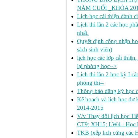
NĂM CUỐI _KHÓA 2011
Lịch học cải thiện dành c
Lịch thi lần 2 các học 
nhất.
Quyết định công nhận hoa
sách sinh viên)
lịch học các lớp cải thiện
lại phòng học-->
Lịch thi lần 2 học kỳ I c
phòng thi--
Thông báo đăng ký học c
Kế hoạch và lịch học dự k
2014-2015
V/v Thay đổi lịch học Ti
CT9; XH15; LW4 - Học k
TKB (xếp lịch cứng các 