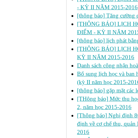
- KỲ II NĂM 2015-2016
[thông báo] Tăng cường cô
[THÔNG BÁO] LỊCH HỌC
ĐIỂM - KỲ II NĂM 201
[thông báo] lịch phát bă
[THÔNG BÁO] LỊCH HỌ
KỲ II NĂM 2015-2016
Danh sách công nhận h
Bổ sung lịch học và ban h
(kỳ II năm học 2015-201
[thông báo] gặp mặt các 
[THông báo] Mức thu học
2, năm học 2015-2016
[Thông báo] Nghị định 
định về cơ chế thu, quản 
2016