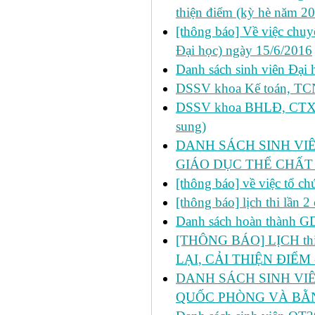
thiện điểm (kỳ hè năm 2
[thông báo] Về việc chu
Đại học) ngày 15/6/2016
Danh sách sinh viên Đại 
DSSV khoa Kế toán, TCNH
DSSV khoa BHLĐ, CTXH, 
sung)
DANH SÁCH SINH VIÊ
GIÁO DỤC THỂ CHẤT
[thông báo] về việc tổ c
[thông báo] lịch thi lần
Danh sách hoàn thành 
[THÔNG BÁO] LỊCH thi l
LẠI, CẢI THIỆN ĐIỂM 
DANH SÁCH SINH VIÊ
QUỐC PHÒNG VÀ BẰN