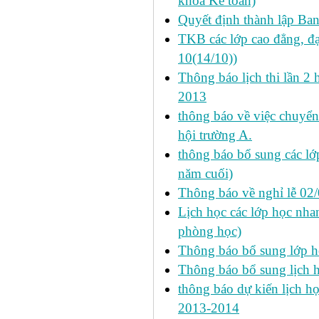
khoa Kế toán)
Quyết định thành lập Ba
TKB các lớp cao đẳng, đạ
10(14/10))
Thông báo lịch thi lần 2 
2013
thông báo về việc chuyển
hội trường A.
thông báo bổ sung các lớp
năm cuối)
Thông báo về nghỉ lễ 02
Lịch học các lớp học nhan
phòng học)
Thông báo bổ sung lớp 
Thông báo bổ sung lịch
thông báo dự kiến lịch họ
2013-2014