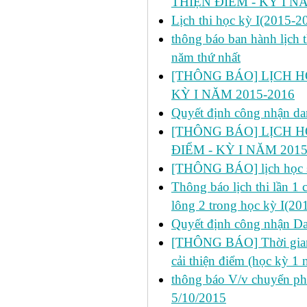
THIỆN ĐIỂM - KỲ I N
Lịch thi học kỳ I(2015-2
thông báo ban hành lịch t
năm thứ nhất
[THÔNG BÁO] LỊCH HỌ
KỲ I NĂM 2015-2016
Quyết định công nhận da
[THÔNG BÁO] LỊCH H
ĐIỂM - KỲ I NĂM 2015
[THÔNG BÁO] lịch học s
Thông báo lịch thi lần 1
lông 2 trong học kỳ I(20
Quyết định công nhận Dan
[THÔNG BÁO] Thời gian đ
cải thiện điểm (học kỳ 1
thông báo V/v chuyển p
5/10/2015