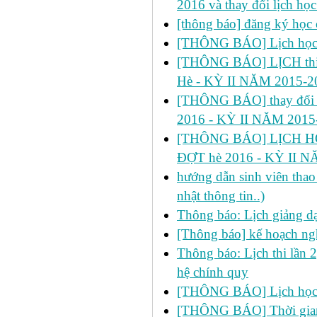
2016 và thay đổi lịch họ
[thông báo] đăng ký học 
[THÔNG BÁO] Lịch học s
[THÔNG BÁO] LỊCH thi 
Hè - KỲ II NĂM 2015-2
[THÔNG BÁO] thay đổi
2016 - KỲ II NĂM 2015
[THÔNG BÁO] LỊCH HỌ
ĐỢT hè 2016 - KỲ II N
hướng dẫn sinh viên thao 
nhật thông tin..)
Thông báo: Lịch giảng d
[Thông báo] kế hoạch ng
Thông báo: Lịch thi lần 
hệ chính quy
[THÔNG BÁO] Lịch học 
[THÔNG BÁO] Thời gian đ