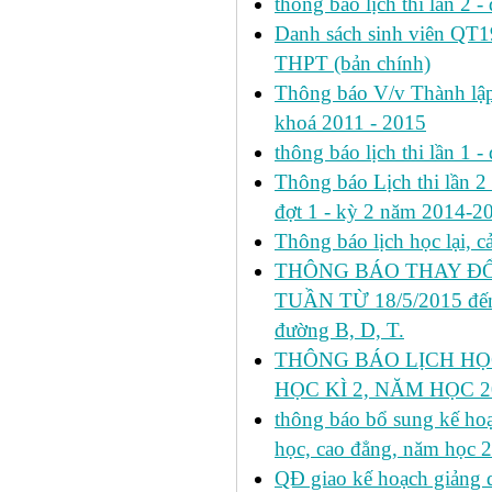
thông báo lịch thi lần 2 -
Danh sách sinh viên QT
THPT (bản chính)
Thông báo V/v Thành lập
khoá 2011 - 2015
thông báo lịch thi lần 1 -
Thông báo Lịch thi lần 2 h
đợt 1 - kỳ 2 năm 2014-2
Thông báo lịch học lại, 
THÔNG BÁO THAY ĐỔ
TUẦN TỪ 18/5/2015 đến 
đường B, D, T.
THÔNG BÁO LỊCH HỌ
HỌC KÌ 2, NĂM HỌC 20
thông báo bổ sung kế hoạc
học, cao đẳng, năm học 
QĐ giao kế hoạch giảng 