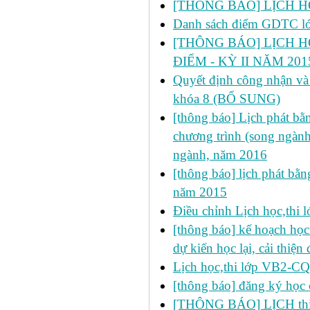
[THÔNG BÁO] LỊCH HỌC
Danh sách điểm GDTC 
[THÔNG BÁO] LỊCH H
ĐIỂM - KỲ II NĂM 201
Quyết định công nhận và 
khóa 8 (BỔ SUNG)
[thông báo] Lịch phát bằn
chương trình (song ngành
ngành, năm 2016
[thông báo] lịch phát bằn
năm 2015
Điều chỉnh Lịch học,thi
[thông báo] kế hoạch học 
dự kiến học lại, cải thiện
Lịch học,thi lớp VB2-C
[thông báo] đăng ký học 
[THÔNG BÁO] LỊCH thi lầ