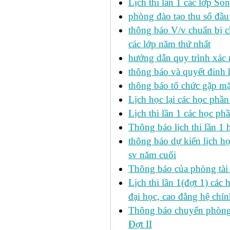
Lịch thi lần 1 các lớp 
phòng đào tạo thu sổ đầu
thông báo V/v chuẩn bị c
các lớp năm thứ nhất
hướng dẫn quy trình xác 
thông báo và quyết đinh
thông báo tổ chức gặp mặ
Lịch học lại các học phầ
Lịch thi lần 1 các học p
Thông báo lịch thi lần 1 
thông báo dự kiến lịch h
sv năm cuối
Thông báo của phòng tài v
Lịch thi lần 1(đợt 1) cá
đại học, cao đẳng hệ chín
Thông báo chuyển phòng h
Đợt II