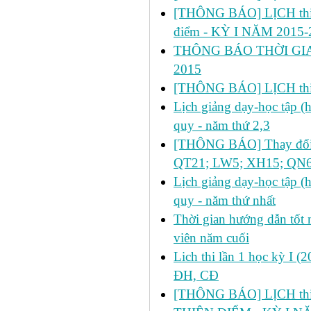
[THÔNG BÁO] LỊCH thi lần 2
điểm - KỲ I NĂM 2015-
THÔNG BÁO THỜI GIA
2015
[THÔNG BÁO] LỊCH thi 
Lịch giảng dạy-học tập 
quy - năm thứ 2,3
[THÔNG BÁO] Thay đổi lị
QT21; LW5; XH15; QN6
Lịch giảng dạy-học tập 
quy - năm thứ nhất
Thời gian hướng dẫn tốt n
viên năm cuối
Lich thi lần 1 học kỳ I 
ĐH, CĐ
[THÔNG BÁO] LỊCH thi l