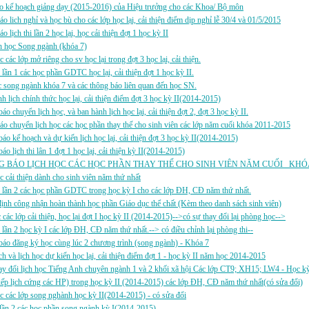
o kế hoạch giảng dạy (2015-2016) của Hiệu trưởng cho các Khoa/ Bộ môn
áo lich nghỉ và học bù cho các lớp học lại, cải thiện điểm dịp nghỉ lễ 30/4 và 01/5/2015
o lịch thi lần 2 học lại, học cải thiện đợt 1 học kỳ II
h học Song ngành (khóa 7)
c các lớp mở riêng cho sv học lại trong đợt 3 học lại, cải thiện.
i lần 1 các học phần GDTC học lại, cải thiện đợt 1 học kỳ II.
song ngành khóa 7 và các thông báo liên quan đến học SN.
h lịch chính thức học lại, cải thiện điểm đợt 3 học kỳ II(2014-2015)
áo chuyển lịch học, và ban hành lịch học lại, cải thiện đợt 2, đợt 3 học kỳ II.
áo chuyển lịch học các học phần thay thế cho sinh viên các lớp năm cuối khóa 2011-2015
áo kế hoạch và dự kiến lịch học lại, cải thiện đợt 3 học kỳ II(2014-2015)
áo lịch thi lân 1 đợt 1 học lại, cải thiện kỳ II(2014-2015)
 BÁO LỊCH HỌC CÁC HỌC PHẦN THAY THẾ CHO SINH VIÊN NĂM CUỐI _KHÓA 2
c cải thiện dành cho sinh viên năm thứ nhất
i lần 2 các học phần GDTC trong học kỳ I cho các lớp ĐH, CĐ năm thứ nhất.
ịnh công nhận hoàn thành học phần Giáo dục thể chất (Kèm theo danh sách sinh viên)
c các lớp cải thiện, học lại đợt I học kỳ II (2014-2015)-->có sự thay đổi lại phòng học-->
i lần 2 học kỳ I các lớp ĐH, CĐ năm thứ nhất.--> có điều chỉnh lại phòng thi--
áo đăng ký học cùng lúc 2 chương trình (song ngành) - Khóa 7
ch và lịch học dự kiến học lại, cải thiện điểm đợt 1 - học kỳ II năm học 2014-2015
y đổi lịch học Tiếng Anh chuyên ngành 1 và 2 khối xã hội Các lớp CT9; XH15; LW4 - Học kỳ
p lịch cứng các HP) trong học kỳ II (2014-2015) các lớp ĐH, CĐ năm thứ nhất(có sửa đổi)
c các lớp song nghành học kỳ II(2014-2015) - có sửa đổi
i lần 2 các học phần song ngành kỳ I(2014-2015)