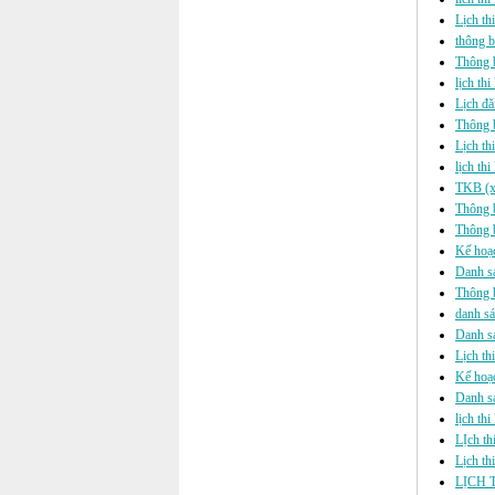
Lịch th
thông b
Thông 
lịch th
Lịch đă
Thông 
Lịch th
lịch th
TKB (xế
Thông b
Thông b
Kế hoạc
Danh sá
Thông b
danh sá
Danh sá
Lịch thi
Kế hoạc
Danh sá
lịch th
LỊch th
Lịch th
LỊCH 