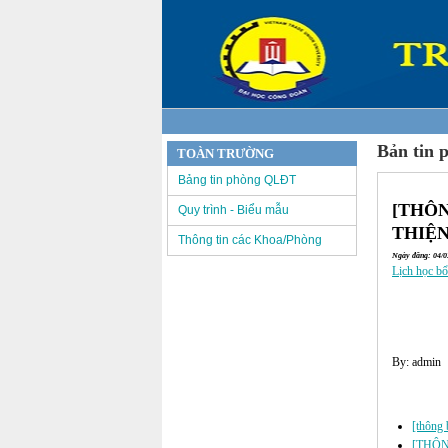
Bản tin 
TOÀN TRƯỜNG
Bảng tin phòng QLĐT
[THÔN
Quy trình - Biểu mẫu
THIỆN
Thông tin các Khoa/Phòng
Ngày đăng: 04/03
Lịch học bổ
By: admin
Các tin đã đư
[thông b
[THÔN