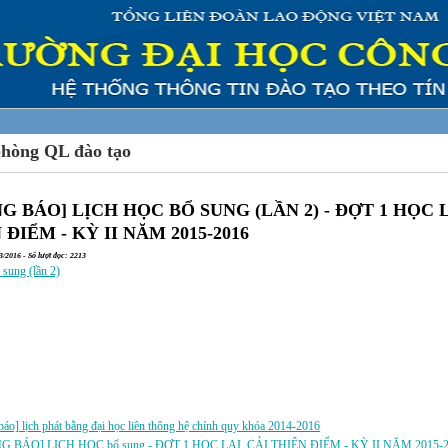
phòng QL đào tạo
G BÁO] LỊCH HỌC BỔ SUNG (LẦN 2) - ĐỢT 1 HỌC L
 ĐIỂM - KỲ II NĂM 2015-2016
/2016 - Số lượt đọc: 2213
 sung (lần 2)
a:
áo] lịch phát bằng đại học liên thông hệ chính quy khóa 2014-2016
G BÁO] LỊCH HỌC bổ sung - ĐỢT 1 HỌC LẠI, CẢI THIỆN ĐIỂM - KỲ II NĂM 2015-