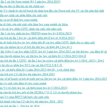
i lần 1 các lớp Song ngành (Kỳ I năm học 2014-2015)
ào tạo thu sổ đầu bài các lớp chính quy
áo V/v chuẩn bị cho kế hoạch thi phân loại đầu vào Ngoại ngữ cho SV các lớp năm thứ nhất
ẫn quy trình xác nhận điểm cho sinh viên
áo và quyết đinh học song ngành.
áo tổ chức gặp mặt sinh viên đang học song ngành các khóa.
c lại các học phần GDTC dành cho sinh viên năm cuối.
i lần 1 các học phần tin học (BMTH) trong học kỳ I(2014-2015)
áo lịch thi lần 1 học lại, cải thiện điểm đợt II học kỳ I(2014-2015)
áo dự kiến lịch học lại, học chậm tiến độ các học phần GDTC dành cho sv năm cuối
áo của phòng tài vụ về lịch thu tiền học cải thiện đợt 2 học kỳ 1
i lần 1(đợt 1) các học phần GDTC học kỳ I năm học 2014-2015 các lớp đại học, cao đẳng hệ chí
áo chuyển phòng học các lớp học lại, học cải thiện Kỳ I (2014-2015) Đợt II
áo lịch thi lần 1 GDTC, thi lần 2 học lại và học cải thiện điểm học kỳ I (2014 -2015) - Đợt I
ọc bù cho sv nhập học NV2 vào các lớp QT22 A,B,C,D.
c lại, cải thiện điểm Kỳ I năm 2014-2015 (đợt II) - Lịch chính thức
áo lịch trực Cố vấn học tập năm học 2014-2015
áo về kế hoach và lịch dự kiến mớ các lớp học lại, học cải thiện điểm, kỳ I năm học 2014-2015
áo v/v sinh viên đăng ký học song ngành
áo V/v tổ chức học lại, cải thiện trong học kỳ I (2014-2015)
áo chuyển lịch học một số lớp DC06A.(7,8,11,12) và chuyển phòng học.
báo V/v mua BHYT bắt buộc cho sinh viên.
ch thành viên ban Cố vấn học tập năm học 2014 - 2015
áo lịch thi lần 2 - Đợt học hè 2014