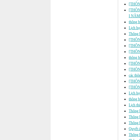
[THÔN
[THÔN
I NĂM
thông b
Lịch họ
Thông b
[THÔNG 
[THÔNG
[THÔNG 
thông b
[THÔNG 
[THÔNG 
các thô
[THÔN
[THÔNG 
Lịch họ
thông b
Lịch th
Thông b
Thông b
Thông b
Quyết đ
Thông b