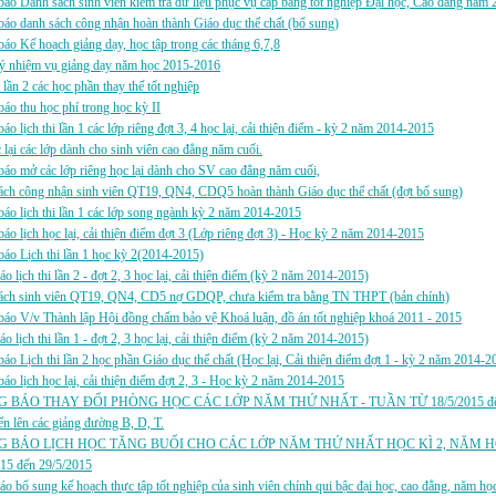
áo Danh sách sinh viên kiểm tra dữ liệu phục vụ cấp bằng tốt nghiệp Đại học, Cao đẳng năm
áo danh sách công nhận hoàn thành Giáo dục thể chất (bổ sung)
áo Kế hoạch giảng dạy, học tập trong các tháng 6,7,8
ý nhiệm vụ giảng dạy năm học 2015-2016
i lần 2 các học phần thay thế tốt nghiệp
áo thu học phí trong học kỳ II
́o lịch thi lần 1 các lớp riêng đợt 3, 4 học lại, cải thiện điểm - kỳ 2 năm 2014-2015
c lại các lớp dành cho sinh viên cao đẳng năm cuối.
áo mở các lớp riêng học lại dành cho SV cao đẳng năm cuối,
ách công nhận sinh viên QT19, QN4, CDQ5 hoàn thành Giáo dục thể chất (đợt bổ sung)
́o lịch thi lần 1 các lớp song ngành kỳ 2 năm 2014-2015
́o lịch học lại, cải thiện điểm đợt 3 (Lớp riêng đợt 3) - Học kỳ 2 năm 2014-2015
áo Lịch thi lần 1 học kỳ 2(2014-2015)
́o lịch thi lần 2 - đợt 2, 3 học lại, cải thiện điểm (kỳ 2 năm 2014-2015)
ách sinh viên QT19, QN4, CD5 nợ GDQP, chưa kiểm tra bằng TN THPT (bản chính)
áo V/v Thành lập Hội đồng chấm bảo vệ Khoá luận, đồ án tốt nghiệp khoá 2011 - 2015
́o lịch thi lần 1 - đợt 2, 3 học lại, cải thiện điểm (kỳ 2 năm 2014-2015)
́o Lịch thi lần 2 học phần Giáo dục thể chất (Học lại, Cải thiện điểm đợt 1 - kỳ 2 năm 2014-
́o lịch học lại, cải thiện điểm đợt 2, 3 - Học kỳ 2 năm 2014-2015
 BÁO THAY ĐỔI PHÒNG HỌC CÁC LỚP NĂM THỨ NHẤT - TUẦN TỪ 18/5/2015 đến 29
n lên các giảng đường B, D, T.
 BÁO LỊCH HỌC TĂNG BUỔI CHO CÁC LỚP NĂM THỨ NHẤT HỌC KÌ 2, NĂM HỌ
015 đến 29/5/2015
áo bổ sung kế hoạch thực tập tốt nghiệp của sinh viên chính qui bậc đại học, cao đẳng, năm h