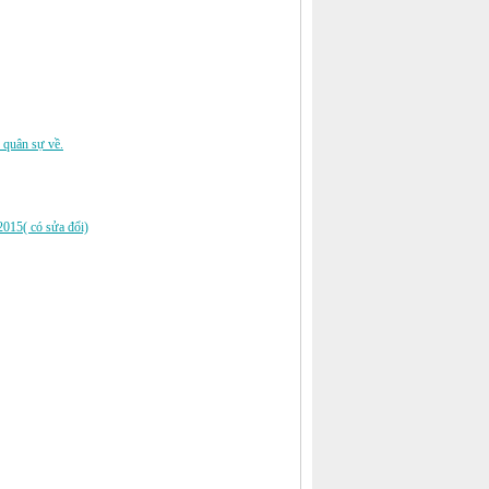
 quân sự về.
2015( có sửa đổi)