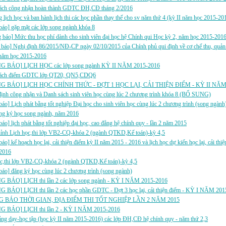
ách công nhận hoàn thành GDTC ĐH,CĐ tháng 2/2016
 lịch học và ban hành lịch thi các học phần thay thế cho sv năm thứ 4 (kỳ II năm học 2015-20
báo] gặp mặt các lớp song ngành khóa 8
báo] Mức thu học phí dành cho sinh viên đại học hệ Chính qui Học kỳ 2, năm học 2015-201
báo] Nghị định 86/2015/NĐ-CP ngày 02/10/2015 của Chính phủ qui định về cơ chế thu, quản l
 năm học 2015-2016
 BÁO] LỊCH HỌC các lớp song ngành KỲ II NĂM 2015-2016
ách điểm GDTC lớp QT20, QN5,CDQ6
G BÁO] LỊCH HỌC CHÍNH THỨC - ĐỢT 1 HỌC LẠI, CẢI THIỆN ĐIỂM - KỲ II NĂM 
định công nhận và Danh sách sinh viên học cùng lúc 2 chương trình khóa 8 (BỔ SUNG)
báo] Lịch phát bằng tốt nghiệp Đại học cho sinh viên học cùng lúc 2 chương trình (song ngành
ăng ký học song ngành, năm 2016
báo] lịch phát bằng tốt nghiệp đại học, cao đẳng hệ chính quy - lần 2 năm 2015
hỉnh Lịch học,thi lớp VB2-CQ-khóa 2 (ngành QTKD,Kế toán)-kỳ 4,5
báo] kế hoạch học lại, cải thiện điểm kỳ II năm 2015 - 2016 và lịch học dự kiến học lại, cải thiệ
 2016
ọc,thi lớp VB2-CQ-khóa 2 (ngành QTKD,Kế toán)-kỳ 4,5
áo] đăng ký học cùng lúc 2 chương trình (song ngành)
 BÁO] LỊCH thi lần 2 các lớp song ngành - KỲ I NĂM 2015-2016
BÁO] LỊCH thi lần 2 các học phần GDTC - Đợt 3 học lại, cải thiện điểm - KỲ I NĂM 20
 BÁO THỜI GIAN, ĐỊA ĐIỂM THI TỐT NGHIỆP LẦN 2 NĂM 2015
 BÁO] LỊCH thi lần 2 - KỲ I NĂM 2015-2016
ảng dạy-học tập (học kỳ II năm 2015-2016) các lớp ĐH,CĐ hệ chính quy - năm thứ 2,3