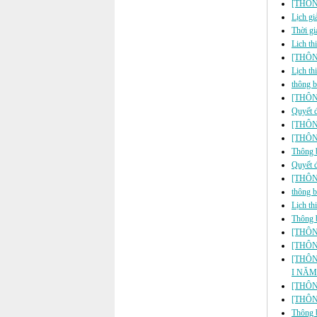
[THÔNG
Lịch gi
Thời gi
Lich th
[THÔNG
Lịch th
thông b
[THÔN
Quyết đ
[THÔN
[THÔNG
Thông b
Quyết đ
[THÔNG 
thông 
Lịch th
Thông 
[THÔN
[THÔN
[THÔN
I NĂM
[THÔNG
[THÔN
Thông b