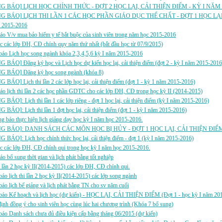
G BÁO] LỊCH HỌC CHÍNH THỨC - ĐỢT 2 HỌC LẠI, CẢI THIỆN ĐIỂM - KỲ I NĂM 
G BÁO] LỊCH THI LẦN 1 CÁC HỌC PHẦN GIÁO DỤC THỂ CHẤT - ĐỢT 1 HỌC LẠI,
 2015-2016
áo V/v mua bảo hiểm y tế bắt buộc của sinh viên trong năm học 2015-2016
c các lớp ĐH, CĐ chính quy năm thứ nhất (bắt đầu học từ 07/9/2015)
áo Lịch học song ngành khóa 2,3,4,5,6 kỳ I năm 2015-2016
BÁO] Đăng ký học và Lịch học dự kiến học lại, cải thiện điểm (đợt 2 - kỳ I năm 2015-2016
 BÁO] Đăng ký học song ngành (khóa 8)
BÁO] Lịch thi lần 2 các lớp học lại, cải thiện điểm (đợt 1 - kỳ 1 năm 2015-2016)
áo lịch thi lần 2 các học phần GDTC cho các lớp ĐH, CĐ trong học kỳ II (2014-2015)
BÁO]: Lịch thi lần 1 các lớp riêng - đợt 1 học lại, cải thiện điểm (kỳ I năm 2015-2016)
BÁO]: Lịch thi lần 1 đợt học lại, cải thiện điểm (đợt 1 - kỳ I năm 2015-2016)
ng báo thực hiện lịch giảng dạy học kỳ I năm học 2015-2016.
G BÁO]: DANH SÁCH CÁC MÔN HỌC BỊ HỦY - ĐỢT 1 HỌC LẠI, CẢI THIỆN ĐIỂM 
BÁO]: Lịch học chính thức học lại, cải thiện điểm - đợt 1 (kỳ I năm 2015-2016)
c các lớp ĐH, CĐ chính qui trong học kỳ I năm học 2015-2016.
áo bổ sung thời gian và lịch phát bằng tốt nghiệp
i lần 2 học kỳ II(2014-2015) các lớp ĐH, CĐ chính qui.
áo lịch thi lần 2 học kỳ II(2014-2015) các lớp song ngành
áo lịch bế giảng và lịch phát bằng TN cho sv năm cuối
áo Kế hoạch và lịch học (dự kiến) - HỌC LẠI, CẢI THIỆN ĐIỂM (Đợt 1 - học kỳ I năm 2
ịnh đồng ý cho sinh viên học cùng lúc hai chương trình (Khóa 7 bổ sung)
áo Danh sách chưa đủ điều kiện cấp bằng tháng 06/2015 (dự kiến)