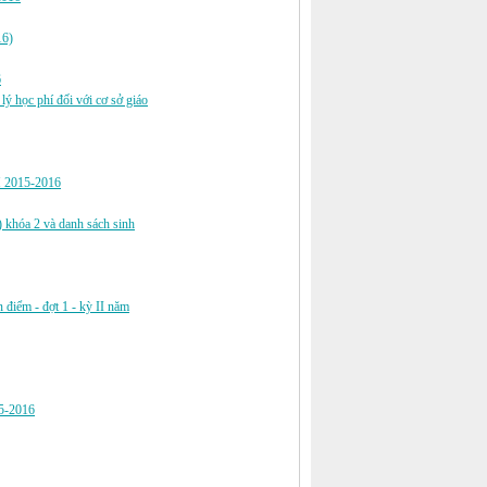
16)
6
ý học phí đối với cơ sở giáo
2015-2016
) khóa 2 và danh sách sinh
n điểm - đợt 1 - kỳ II năm
15-2016