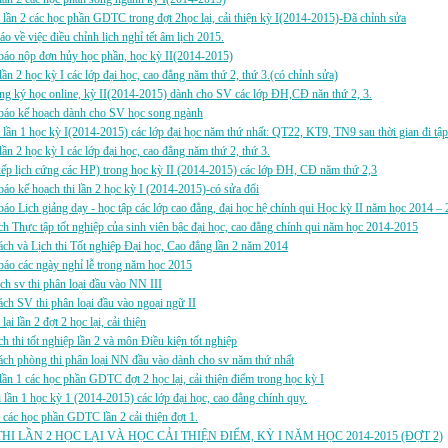
i lần 2 các học phần GDTC trong đợt 2học lại, cải thiện kỳ I(2014-2015)-Đã chỉnh sửa
áo về việc điều chỉnh lịch nghỉ tết âm lịch 2015.
báo nộp đơn hủy học phần, học kỳ II(2014-2015)
i lần 2 học kỳ I các lớp đại học, cao đẳng năm thứ 2, thứ 3.(có chỉnh sửa)
ng ký học online, kỳ II(2014-2015) dành cho SV các lớp ĐH,CĐ năn thứ 2, 3.
báo kế hoạch dành cho SV học song ngành
i lần 1 học kỳ I(2014-2015) các lớp đại học năm thứ nhất: QT22, KT9, TN9 sau thời gian đi tập
i lần 2 học kỳ I các lớp đại học, cao đẳng năm thứ 2, thứ 3.
p lịch cứng các HP) trong học kỳ II (2014-2015) các lớp ĐH, CĐ năm thứ 2,3
áo kế hoạch thi lần 2 học kỳ I (2014-2015)-có sửa đổi
áo Lịch giảng dạy - học tập các lớp cao đẳng, đại học hệ chính qui Học kỳ II năm học 2014 – 
h Thực tập tốt nghiệp của sinh viên bậc đại học, cao đẳng chính qui năm học 2014-2015
ch và Lịch thi Tốt nghiệp Đại học, Cao đẳng lần 2 năm 2014
áo các ngày nghỉ lễ trong năm học 2015
ch sv thi phân loại đầu vào NN III
ch SV thi phân loại đầu vào ngoại ngữ II
 lại lần 2 đợt 2 học lại, cải thiện
h thi tốt nghiệp lần 2 và môn Điều kiện tốt nghiệp
ch phòng thi phân loại NN đầu vào dành cho sv năm thứ nhất
i lần 1 các học phần GDTC đợt 2 học lại, cải thiện điểm trong học kỳ I
i lần 1 học kỳ 1 (2014-2015) các lớp đại học, cao đẳng chính quy.
i các học phần GDTC lần 2 cải thiện đợt 1.
THI LẦN 2 HỌC LẠI VÀ HỌC CẢI THIỆN ĐIỂM, KỲ I NĂM HỌC 2014-2015 (ĐỢT 2)