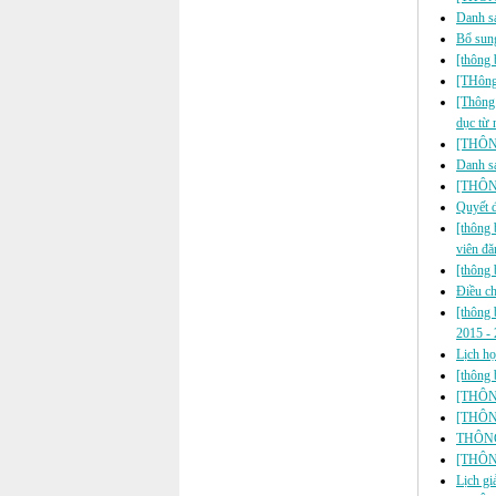
Danh s
Bổ sung
[thông 
[THông 
[Thông 
dục từ
[THÔNG
Danh s
[THÔN
Quyết 
[thông 
viên đ
[thông 
Điều c
[thông 
2015 -
Lịch h
[thông b
[THÔNG
[THÔNG 
THÔNG
[THÔNG
Lịch gi