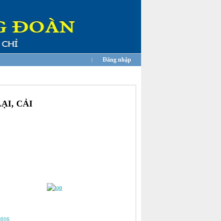
Đăng nhập
ẠI, CẢI
2016