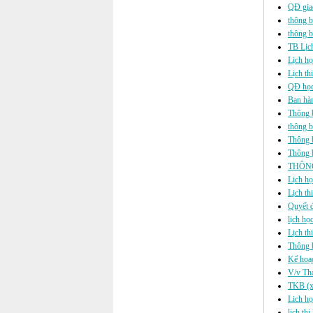
QĐ gia
thông b
thông bá
TB Lịc
Lịch họ
Lịch th
QĐ học 
Ban hàn
Thông b
thông b
Thông b
Thông b
THÔNG
Lịch họ
Lịch th
Quyết đ
lịch họ
Lịch th
Thông b
Kế hoạ
V/v Tha
TKB (xế
Lich họ
lich th