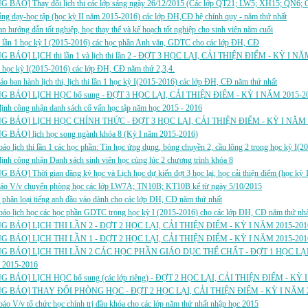
 BÁO] Thay đổi lịch thi các lớp sáng ngày 26/12/2015 (Các lớp QT21; LW5; XH15; QN6; 
ảng dạy-học tập (học kỳ II năm 2015-2016) các lớp ĐH,CĐ hệ chính quy - năm thứ nhất
an hướng dẫn tốt nghiệp, học thay thế và kế hoạch tốt nghiệp cho sinh viên năm cuối
i lần 1 học kỳ I (2015-2016) các học phần Anh văn, GDTC cho các lớp ĐH, CĐ
 BÁO] LỊCH thi lần 1 và lịch thi lần 2 - ĐỢT 3 HỌC LẠI, CẢI THIỆN ĐIỂM - KỲ I NĂ
i học kỳ I(2015-2016) các lớp ĐH, CĐ năm thứ 2,3,4.
áo ban hành lịch thi, lịch thi lần 1 học kỳ I(2015-2016) các lớp ĐH, CĐ năm thứ nhất
G BÁO] LỊCH HỌC bổ sung - ĐỢT 3 HỌC LẠI, CẢI THIỆN ĐIỂM - KỲ I NĂM 2015-2
ịnh công nhận danh sách cố vấn học tập năm học 2015 - 2016
G BÁO] LỊCH HỌC CHÍNH THỨC - ĐỢT 3 HỌC LẠI, CẢI THIỆN ĐIỂM - KỲ I NĂM 
 BÁO] lịch học song ngành khóa 8 (Kỳ I năm 2015-2016)
áo lịch thi lần 1 các học phần: Tin học ứng dụng, bóng chuyền 2, cầu lông 2 trong học kỳ I(2
ịnh công nhận Danh sách sinh viên học cùng lúc 2 chương trình khóa 8
BÁO] Thời gian đăng ký học và Lịch học dự kiến đợt 3 học lại, học cải thiện điểm (học kỳ
báo V/v chuyển phòng học các lớp LW7A; TN10B; KT10B kể từ ngày 5/10/2015
i phân loại tiếng anh đầu vào dành cho các lớp ĐH, CĐ năm thứ nhất
báo lịch học các học phần GDTC trong học kỳ I (2015-2016) cho các lớp ĐH, CĐ năm thứ nhấ
G BÁO] LỊCH THI LẦN 2 - ĐỢT 2 HỌC LẠI, CẢI THIỆN ĐIỂM - KỲ I NĂM 2015-201
G BÁO] LỊCH THI LẦN 1 - ĐỢT 2 HỌC LẠI, CẢI THIỆN ĐIỂM - KỲ I NĂM 2015-201
G BÁO] LỊCH THI LẦN 2 CÁC HỌC PHẦN GIÁO DỤC THỂ CHẤT - ĐỢT 1 HỌC LẠI,
 2015-2016
 BÁO] LỊCH HỌC bổ sung (các lớp riêng) - ĐỢT 2 HỌC LẠI, CẢI THIỆN ĐIỂM - KỲ 
G BÁO] THAY ĐỔI PHÒNG HỌC - ĐỢT 2 HỌC LẠI, CẢI THIỆN ĐIỂM - KỲ I NĂM 2
áo V/v tổ chức học chính trị đầu khóa cho các lớp năm thứ nhất nhập học 2015