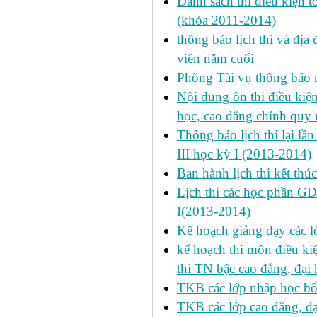
Danh sách thi điều kiện 
(khóa 2011-2014)
thông báo lịch thi và địa
viên năm cuối
Phòng Tài vụ thông báo n
Nội dung ôn thi điều kiện 
học, cao đẳng chính quy 
Thông báo lịch thi lại lần
III học kỳ I (2013-2014)
Ban hành lịch thi kết thú
Lịch thi các học phần GD
I(2013-2014)
Kế hoạch giảng dạy các l
kế hoạch thi môn điều ki
thi TN bậc cao đẳng, đại
TKB các lớp nhập học bổ
TKB các lớp cao đẳng, đạ