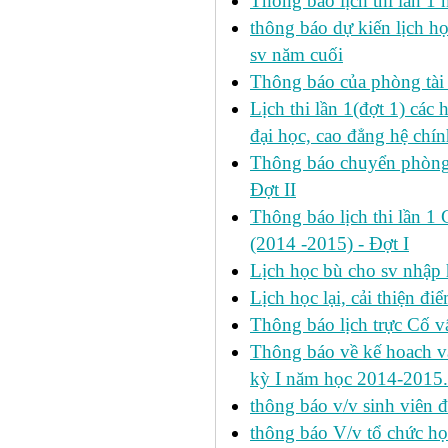
Thông báo lịch thi lần 1 
thông báo dự kiến lịch h
sv năm cuối
Thông báo của phòng tài v
Lịch thi lần 1(đợt 1) cá
đại học, cao đẳng hệ chín
Thông báo chuyển phòng h
Đợt II
Thông báo lịch thi lần 1 
(2014 -2015) - Đợt I
Lịch học bù cho sv nhập
Lịch học lại, cải thiện đ
Thông báo lịch trực Cố 
Thông báo về kế hoach và 
kỳ I năm học 2014-2015.
thông báo v/v sinh viên 
thông báo V/v tổ chức học