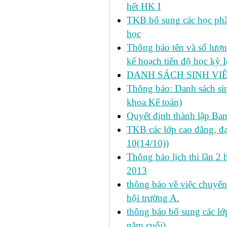
hết HK I
TKB bổ sung các học phần
học
Thông báo tên và số lượn
kế hoạch tiến độ học kỳ 
DANH SÁCH SINH VIÊ
Thông báo: Danh sách si
khoa Kế toán)
Quyết định thành lập Ba
TKB các lớp cao đẳng, đạ
10(14/10))
Thông báo lịch thi lần 2 
2013
thông báo về việc chuyển
hội trường A.
thông báo bổ sung các lớp
năm cuối)