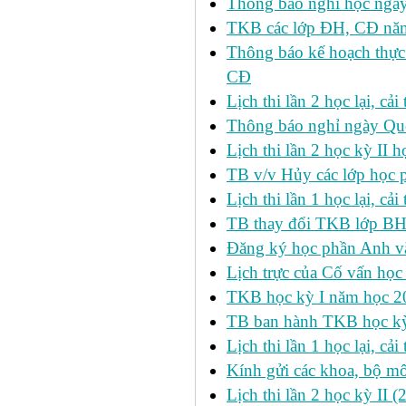
Thông báo nghỉ học ngày
TKB các lớp ĐH, CĐ nă
Thông báo kế hoạch thực
CĐ
Lịch thi lần 2 học lại, c
Thông báo nghỉ ngày Qu
Lịch thi lần 2 học kỳ I
TB v/v Hủy các lớp học 
Lịch thi lần 1 học lại, c
TB thay đổi TKB lớp BH
Đăng ký học phần Anh v
Lịch trực của Cố vấn học
TKB học kỳ I năm học 2
TB ban hành TKB học kỳ 
Lịch thi lần 1 học lại, c
Kính gửi các khoa, bộ mô
Lịch thi lần 2 học kỳ II 