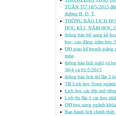
TUẦN TỪ 18/5/2015 đến 
đường B, D, T.
THÔNG BÁO LỊCH HỌ
HỌC KÌ 2, NĂM HỌC 20
thông báo bổ sung kế hoạc
học, cao đẳng, năm học 
QĐ giao kế hoạch giảng 
môn
thông báo lich nghỉ và học
30/4 và 01/5/2015
thông báo lịch thi lần 2 họ
TB Lịch học Song ngành
Lịch học các lớp mở riêng 
Lịch thi lần 1 các học ph
QĐ học song ngành khóa 
Ban hành lịch chính thức 