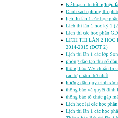
Kế hoạch thi tốt nghiệp l
Danh sách phòng thi phâ
lịch thi lần 1 các học ph
LỊch thi lần 1 học kỳ 1 (
Lịch thi các học phần GDT
LỊCH THI LẦN 2 HỌC 
2014-2015 (ĐỢT 2)
Lịch thi lần 1 các lớp 
phòng đào tạo thu sổ đầu
thông báo V/v chuẩn bị c
các lớp năm thứ nhất
hướng dẫn quy trình xác 
thông báo và quyết đinh
thông báo tổ chức gặp mặ
Lịch học lại các học phầ
Lịch thi lần 1 các học p