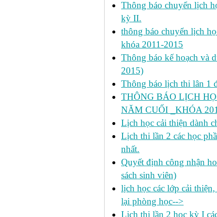
Thông báo chuyển lịch học
kỳ II.
thông báo chuyển lịch họ
khóa 2011-2015
Thông báo kế hoạch và dự 
2015)
Thông báo lịch thi lân 1 đ
THÔNG BÁO LỊCH HỌ
NĂM CUỐI _KHÓA 2011
Lịch học cải thiện dành c
Lịch thi lần 2 các học 
nhất.
Quyết định công nhận hoa
sách sinh viên)
lịch học các lớp cải thiện
lại phòng học-->
Lịch thi lần 2 học kỳ I c