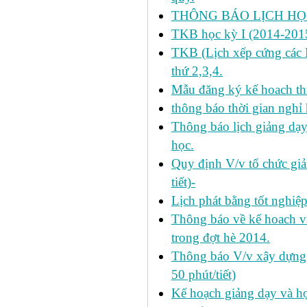
THÔNG BÁO LỊCH HỌC
TKB học kỳ I (2014-2015
TKB (Lịch xếp cứng các H
thứ 2,3,4.
Mẫu đăng ký kế hoach th
thông báo thời gian nghỉ 
Thông báo lịch giảng dạy
học.
Quy định V/v tổ chức giả
tiết)-
Lịch phát bằng tốt nghiệ
Thông báo về kế hoach và 
trong đợt hè 2014.
Thông báo V/v xây dựng k
50 phút/tiết)
Kế hoạch giảng dạy và họ