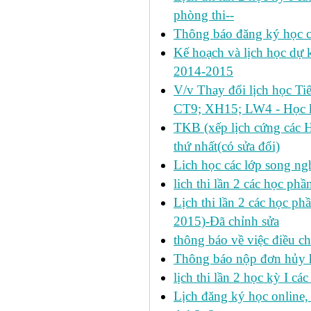
phòng thi--
Thông báo đăng ký học c
Kế hoạch và lịch học dự k
2014-2015
V/v Thay đổi lịch học Ti
CT9; XH15; LW4 - Học k
TKB (xếp lịch cứng các 
thứ nhất(có sửa đổi)
Lich học các lớp song ng
lich thi lần 2 các học p
Lịch thi lần 2 các học ph
2015)-Đã chỉnh sửa
thông báo về việc điều ch
Thông báo nộp đơn hủy h
lịch thi lần 2 học kỳ I cá
Lịch đăng ký học online