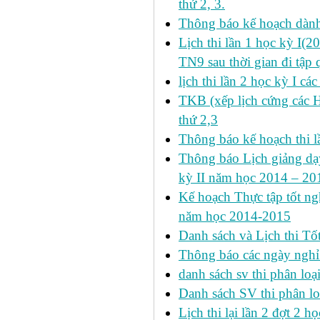
thứ 2, 3.
Thông báo kế hoạch dàn
Lịch thi lần 1 học kỳ I(
TN9 sau thời gian đi tập 
lịch thi lần 2 học kỳ I cá
TKB (xếp lịch cứng các 
thứ 2,3
Thông báo kế hoạch thi l
Thông báo Lịch giảng dạy
kỳ II năm học 2014 – 201
Kế hoạch Thực tập tốt ngh
năm học 2014-2015
Danh sách và Lịch thi Tô
Thông báo các ngày nghỉ
danh sách sv thi phân loạ
Danh sách SV thi phân lo
Lịch thi lại lần 2 đợt 2 học