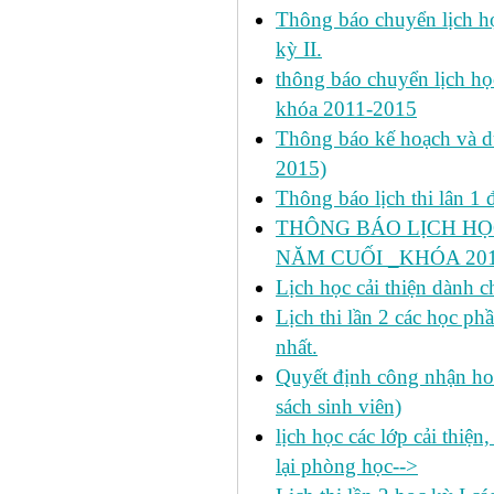
Thông báo chuyển lịch học
kỳ II.
thông báo chuyển lịch họ
khóa 2011-2015
Thông báo kế hoạch và dự 
2015)
Thông báo lịch thi lân 1 đ
THÔNG BÁO LỊCH HỌ
NĂM CUỐI _KHÓA 2011
Lịch học cải thiện dành c
Lịch thi lần 2 các học 
nhất.
Quyết định công nhận hoa
sách sinh viên)
lịch học các lớp cải thiện
lại phòng học-->