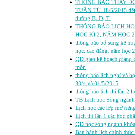
THÔNG BÁO THAY ĐỔ
TUẦN TỪ 18/5/2015 đến 
đường B, D, T.
THÔNG BÁO LỊCH HỌ
HỌC KÌ 2, NĂM HỌC 20
thông báo bổ sung kế hoạc
học, cao đẳng, năm học 
QĐ giao kế hoạch giảng 
môn
thông báo lich nghỉ và học
30/4 và 01/5/2015
thông báo lịch thi lần 2 họ
TB Lịch học Song ngành
Lịch học các lớp mở riêng 
Lịch thi lần 1 các học ph
QĐ học song ngành khóa 
Ban hành lịch chính thức 