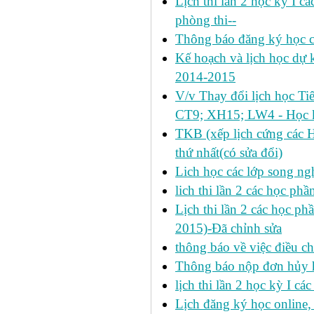
Lịch thi lần 2 học kỳ I c
phòng thi--
Thông báo đăng ký học c
Kế hoạch và lịch học dự k
2014-2015
V/v Thay đổi lịch học Ti
CT9; XH15; LW4 - Học k
TKB (xếp lịch cứng các 
thứ nhất(có sửa đổi)
Lich học các lớp song ng
lich thi lần 2 các học p
Lịch thi lần 2 các học ph
2015)-Đã chỉnh sửa
thông báo về việc điều ch
Thông báo nộp đơn hủy h
lịch thi lần 2 học kỳ I cá
Lịch đăng ký học online