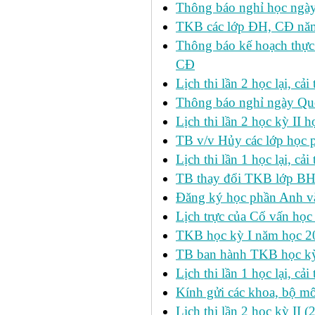
Thông báo nghỉ học ngày
TKB các lớp ĐH, CĐ nă
Thông báo kế hoạch thực
CĐ
Lịch thi lần 2 học lại, c
Thông báo nghỉ ngày Qu
Lịch thi lần 2 học kỳ I
TB v/v Hủy các lớp học 
Lịch thi lần 1 học lại, c
TB thay đổi TKB lớp BH
Đăng ký học phần Anh v
Lịch trực của Cố vấn học
TKB học kỳ I năm học 2
TB ban hành TKB học kỳ 
Lịch thi lần 1 học lại, c
Kính gửi các khoa, bộ mô
Lịch thi lần 2 học kỳ II 