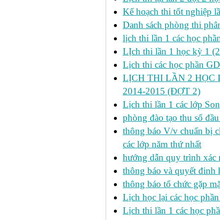
Kế hoạch thi tốt nghiệp l
Danh sách phòng thi phâ
lịch thi lần 1 các học ph
LỊch thi lần 1 học kỳ 1 (
Lịch thi các học phần GDT
LỊCH THI LẦN 2 HỌC 
2014-2015 (ĐỢT 2)
Lịch thi lần 1 các lớp 
phòng đào tạo thu sổ đầu
thông báo V/v chuẩn bị c
các lớp năm thứ nhất
hướng dẫn quy trình xác 
thông báo và quyết đinh
thông báo tổ chức gặp mặ
Lịch học lại các học phầ
Lịch thi lần 1 các học p