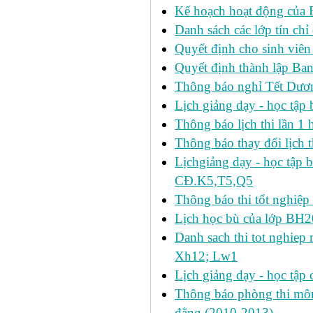
Kế hoạch hoạt động của 
Danh sách các lớp tín ch
Quyết định cho sinh viên
Quyết định thành lập Ban
Thông báo nghỉ Tết Dươ
Lịch giảng dạy - học tậ
Thông báo lịch thi lần 1 h
Thông báo thay đổi lịch t
Lịchgiảng dạy - học tập 
CĐ.K5,T5,Q5
Thông báo thi tốt nghiệp 
Lịch học bù của lớp BH2
Danh sach thi tot nghie
Xh12; Lw1
Lịch giảng dạy - học tập 
Thông báo phòng thi môn 
đẳng (2010-2013)