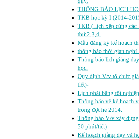
quy.
THÔNG BÁO LỊCH HỌC
TKB học kỳ I (2014-2015
TKB (Lịch xếp cứng các H
thứ 2,3,4.
Mẫu đăng ký kế hoach th
thông báo thời gian nghỉ 
Thông báo lịch giảng dạy
học.
Quy định V/v tổ chức giả
tiết)-
Lịch phát bằng tốt nghiệ
Thông báo về kế hoach và 
trong đợt hè 2014.
Thông báo V/v xây dựng k
50 phút/tiết)
Kế hoạch giảng dạy và họ