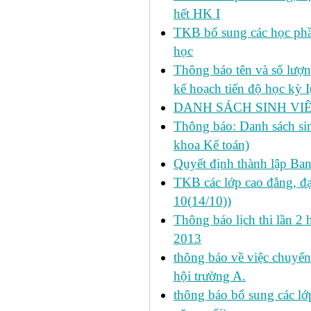
hết HK I
TKB bổ sung các học phần
học
Thông báo tên và số lượn
kế hoạch tiến độ học kỳ 
DANH SÁCH SINH VIÊ
Thông báo: Danh sách si
khoa Kế toán)
Quyết định thành lập Ba
TKB các lớp cao đẳng, đạ
10(14/10))
Thông báo lịch thi lần 2 
2013
thông báo về việc chuyển
hội trường A.
thông báo bổ sung các lớp