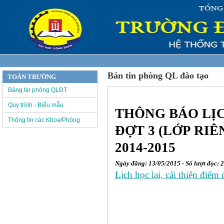
Bản tin phòng QL đào tạo
TOÀN TRƯỜNG
Bảng tin phòng QLĐT
Quy trình - Biểu mẫu
THÔNG BÁO LỊCH
Thông tin các Khoa/Phòng
ĐỢT 3 (LỚP RIÊ
2014-2015
Ngày đăng: 13/05/2015 - Số lượt đọc: 
Lịch học lại, cải thiện điểm